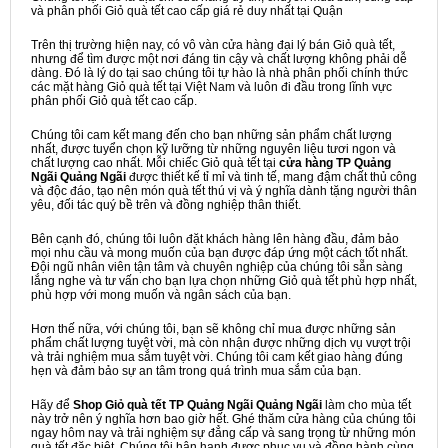
và phân phối Giỏ quà tết cao cấp giá rẻ duy nhất tại Quận
Trên thị trường hiện nay, có vô vàn cửa hàng đại lý bán Giỏ quà tết,
nhưng để tìm được một nơi đáng tin cậy và chất lượng không phải dễ
dàng. Đó là lý do tại sao chúng tôi tự hào là nhà phân phối chính thức
các mặt hàng Giỏ quà tết tại Việt Nam và luôn đi đầu trong lĩnh vực
phân phối Giỏ quà tết cao cấp.
Chúng tôi cam kết mang đến cho bạn những sản phẩm chất lượng
nhất, được tuyển chọn kỹ lưỡng từ những nguyên liệu tươi ngon và
chất lượng cao nhất. Mỗi chiếc Giỏ quà tết tại
cửa hàng TP Quảng
Ngãi Quảng Ngãi
được thiết kế tỉ mỉ và tinh tế, mang đậm chất thủ công
và độc đáo, tạo nên món quà tết thú vị và ý nghĩa dành tặng người thân
yêu, đối tác quý bề trên và đồng nghiệp thân thiết.
Bên cạnh đó, chúng tôi luôn đặt khách hàng lên hàng đầu, đảm bảo
mọi nhu cầu và mong muốn của bạn được đáp ứng một cách tốt nhất.
Đội ngũ nhân viên tận tâm và chuyên nghiệp của chúng tôi sẵn sàng
lắng nghe và tư vấn cho bạn lựa chọn những Giỏ quà tết phù hợp nhất,
phù hợp với mong muốn và ngân sách của bạn.
Hơn thế nữa, với chúng tôi, bạn sẽ không chỉ mua được những sản
phẩm chất lượng tuyệt vời, mà còn nhận được những dịch vụ vượt trội
và trải nghiệm mua sắm tuyệt vời. Chúng tôi cam kết giao hàng đúng
hẹn và đảm bảo sự an tâm trong quá trình mua sắm của bạn.
Hãy để
Shop Giỏ quà tết TP Quảng Ngãi Quảng Ngãi
làm cho mùa tết
này trở nên ý nghĩa hơn bao giờ hết. Ghé thăm cửa hàng của chúng tôi
ngay hôm nay và trải nghiệm sự đẳng cấp và sang trọng từ những món
quà tết đặc biệt. Chúng tôi hân hạnh được phục vụ và đồng hành cùng