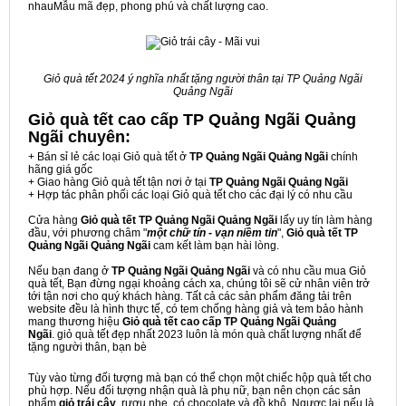
nhauMẫu mã đẹp, phong phú và chất lượng cao.
Giỏ quà tết 2024 ý nghĩa nhất tặng người thân tại TP Quảng Ngãi
Quảng Ngãi
Giỏ quà tết cao cấp TP Quảng Ngãi Quảng
Ngãi
chuyên:
+ Bán sỉ lẻ các loại Giỏ quà tết ở
TP Quảng Ngãi Quảng Ngãi
chính
hãng giá gốc
+ Giao hàng Giỏ quà tết tận nơi ở tại
TP Quảng Ngãi Quảng Ngãi
+ Hợp tác phân phối các loại Giỏ quà tết cho các đại lý có nhu cầu
Cửa hàng
Giỏ quà tết TP Quảng Ngãi Quảng Ngãi
lấy uy tín làm hàng
đầu, với phương châm "
một chữ tín - vạn niềm tin
",
Giỏ quà tết TP
Quảng Ngãi Quảng Ngãi
cam kết làm bạn hài lòng.
Nếu bạn đang ở
TP Quảng Ngãi Quảng Ngãi
và có nhu cầu mua Giỏ
quà tết, Bạn đừng ngại khoảng cách xa, chúng tôi sẽ cử nhân viên trở
tới tận nơi cho quý khách hàng. Tất cả các sản phẩm đăng tải trên
website đều là hình thực tế, có tem chống hàng giả và tem bảo hành
mang thương hiệu
Giỏ quà tết cao cấp TP Quảng Ngãi Quảng
Ngãi
. giỏ quà tết đẹp nhất 2023 luôn là món quà chất lượng nhất để
tặng người thân, bạn bè
Tùy vào từng đối tượng mà bạn có thể chọn một chiếc hộp quà tết cho
phù hợp. Nếu đối tượng nhận quà là phụ nữ, bạn nên chọn các sản
phẩm
giỏ trái cây
, rượu nhẹ, có chocolate và đồ khô. Ngược lại nếu là