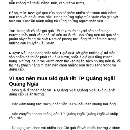
hẳn không thể thiếu bánh, mứt, kẹo, trà và rượu,...
Bánh, mứt, kẹo:
giỏ quà của bạn sẽ thêm nhiều sắc xuân nhờ bánh
mứt kẹo với nhiều màu sắc. Trong những ngày mùa xuân còn gì tuyệt
hơn khi được ăn bánh uống trà cùng những người thân yêu.
Trà:
Trong tất cả các giỏ quà Tết từ xưa tới nay thì sản phẩm bạn
thường thấy nhất vẫn phải kể đến đó là trà. Bạn đừng nên bỏ qua sản
phẩm này bởi người Việt Nam có phong tục uống trà nhâm nhi trong
những câu chuyện đầu xuân.
Rượu:
Nếu bạn đang thắc mắc 1
giỏ quà Tết
gồm những gì thì một
sản phẩm bắt buộc phải có đó là rượu, nhất là giỏ quà tặng khách
hàng. Những loại rượu được chọn tùy vào ngân sách nhưng nếu là đối
tác hay khách hàng thì bạn nên chọn những loại rượu sang trọng và
đẳng cấp.
Vì sao nên mua
Giỏ quà tết TP Quảng Ngãi
Quảng Ngãi
+ Món quà tết hoàn hảo tại TP Quảng Ngãi Quảng Ngãi: Giỏ quà tết
đẳng cấp và ấn tượng.
+ Bảo đảm hàng tươi sạch, hoàn tiền 100% nếu bạn không hài lòng
+ Vận chuyển nhanh chóng đến TP Quảng Ngãi Quảng Ngãi và khắp
cả nước.
+ Đa dạng lựa chọn với nhiều loại Giỏ quà tết với nhiều hương vị khác