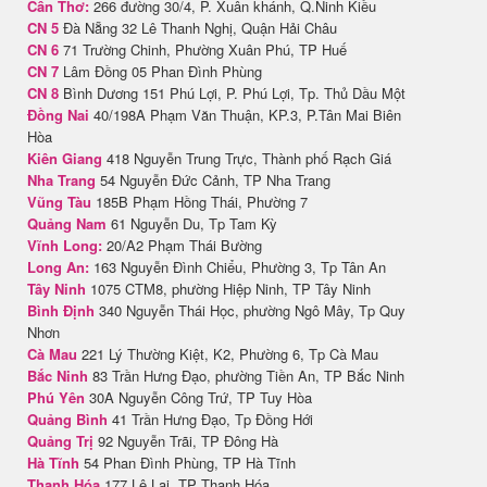
Cần Thơ:
266 đường 30/4, P. Xuân khánh, Q.Ninh Kiều
CN 5
Đà Nẵng 32 Lê Thanh Nghị, Quận Hải Châu
CN 6
71 Trường Chinh, Phường Xuân Phú, TP Huế
CN 7
Lâm Đồng 05 Phan Đình Phùng
CN 8
Bình Dương 151 Phú Lợi, P. Phú Lợi, Tp. Thủ Dầu Một
Đồng Nai
40/198A Phạm Văn Thuận, KP.3, P.Tân Mai Biên
Hòa
Kiên Giang
418 Nguyễn Trung Trực, Thành phố Rạch Giá
Nha Trang
54 Nguyễn Đức Cảnh, TP Nha Trang
Vũng Tàu
185B Phạm Hồng Thái, Phường 7
Quảng Nam
61 Nguyễn Du, Tp Tam Kỳ
Vĩnh Long:
20/A2 Phạm Thái Bường
Long An:
163 Nguyễn Đình Chiểu, Phường 3, Tp Tân An
Tây Ninh
1075 CTM8, phường Hiệp Ninh, TP Tây Ninh
Bình Định
340 Nguyễn Thái Học, phường Ngô Mây, Tp Quy
Nhơn
Cà Mau
221 Lý Thường Kiệt, K2, Phường 6, Tp Cà Mau
Bắc Ninh
83 Trần Hưng Đạo, phường Tiền An, TP Bắc Ninh
Phú Yên
30A Nguyễn Công Trứ, TP Tuy Hòa
Quảng Bình
41 Trần Hưng Đạo, Tp Đồng Hới
Quảng Trị
92 Nguyễn Trãi, TP Đông Hà
Hà Tĩnh
54 Phan Đình Phùng, TP Hà Tĩnh
Thanh Hóa
177 Lê Lai, TP Thanh Hóa