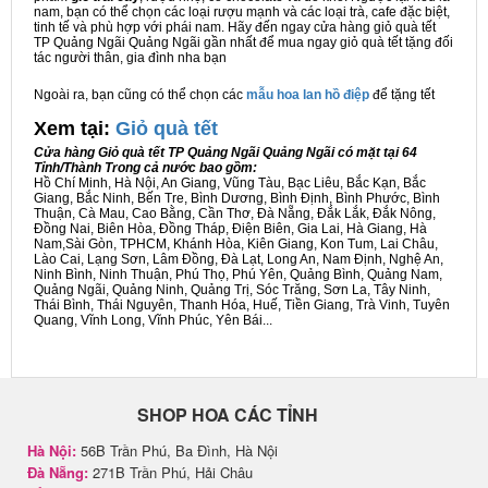
nam, bạn có thể chọn các loại rượu mạnh và các loại trà, cafe đặc biệt,
tinh tế và phù hợp với phái nam. Hãy đến ngay cửa hàng giỏ quà tết
TP Quảng Ngãi Quảng Ngãi gần nhất để mua ngay giỏ quà tết tặng đối
tác người thân, gia đình nha bạn
Ngoài ra, bạn cũng có thể chọn các
mẫu hoa lan hồ điệp
để tặng tết
Xem tại:
G
iỏ quà tết
Cửa hàng Giỏ quà tết TP Quảng Ngãi Quảng Ngãi có mặt tại 64
Tỉnh/Thành Trong cả nước bao gồm:
Hồ Chí Minh, Hà Nội, An Giang, Vũng Tàu, Bạc Liêu, Bắc Kạn, Bắc
Giang, Bắc Ninh, Bến Tre, Bình Dương, Bình Định, Bình Phước, Bình
Thuận, Cà Mau, Cao Bằng, Cần Thơ, Đà Nẵng, Đắk Lắk, Đắk Nông,
Đồng Nai, Biên Hòa, Đồng Tháp, Điện Biên, Gia Lai, Hà Giang, Hà
Nam,Sài Gòn, TPHCM, Khánh Hòa, Kiên Giang, Kon Tum, Lai Châu,
Lào Cai, Lạng Sơn, Lâm Đồng, Đà Lạt, Long An, Nam Định, Nghệ An,
Ninh Bình, Ninh Thuận, Phú Thọ, Phú Yên, Quảng Bình, Quảng Nam,
Quảng Ngãi, Quảng Ninh, Quảng Trị, Sóc Trăng, Sơn La, Tây Ninh,
Thái Bình, Thái Nguyên, Thanh Hóa, Huế, Tiền Giang, Trà Vinh, Tuyên
Quang, Vĩnh Long, Vĩnh Phúc, Yên Bái...
SHOP HOA CÁC TỈNH
Hà Nội:
56B Trần Phú, Ba Đình, Hà Nội
Đà Nẵng:
271B Trần Phú, Hải Châu