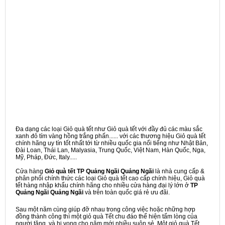
Đa dạng các loại Giỏ quà tết như Giỏ quà tết với đầy đủ các màu sắc
xanh đỏ tím vàng hồng trắng phấn...... với các thương hiệu Giỏ quà tết
chính hãng uy tín tốt nhất tới từ nhiều quốc gia nổi tiếng như Nhật Bản,
Đài Loan, Thái Lan, Malyasia, Trung Quốc, Việt Nam, Hàn Quốc, Nga,
Mỹ, Pháp, Đức, Italy.....
Cửa hàng
Giỏ quà tết TP Quảng Ngãi Quảng Ngãi
là nhà cung cấp &
phân phối chính thức các loại Giỏ quà tết cao cấp chính hiệu, Giỏ quà
tết hàng nhập khẩu chính hãng cho nhiều cửa hàng đại lý lớn ở
TP
Quảng Ngãi Quảng Ngãi
và trên toàn quốc giá rẻ ưu đãi.
Sau một năm cùng giúp đỡ nhau trong công việc hoặc những hợp
đồng thành công thì một giỏ quà Tết chu đáo thể hiện tấm lòng của
người tặng, và hi vọng cho năm mới nhiều suôn sẻ. Một giỏ quà Tết