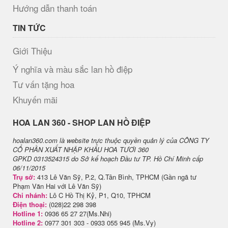
Hướng dẫn thanh toán
TIN TỨC
Giới Thiệu
Ý nghĩa và màu sắc lan hồ điệp
Tư vấn tặng hoa
Khuyến mãi
H​OA LAN 360 - SHOP LAN HỒ ĐIỆP
hoalan360.com là website trực thuộc quyền quản lý của CÔNG TY
CỔ PHẦN XUẤT NHẬP KHẨU HOA TƯƠI 360
GPKD 0313524315 do Sở kế hoạch Đầu tư TP. Hồ Chí Minh cấp
06/11/2015
Trụ sở:
413 Lê Văn Sỹ, P.2, Q.Tân Bình, TPHCM (Gần ngã tư
Phạm Văn Hai với Lê Văn Sỹ)
Chi nhánh:
Lô C Hồ Thị Kỷ, P1, Q10, TPHCM
Điện thoại:
(028)22 298 398
Hotline 1:
0936 65 27 27(Ms.Nhi)
Hotline 2:
0977 301 303 - 0933 055 945 (Ms.Vy)