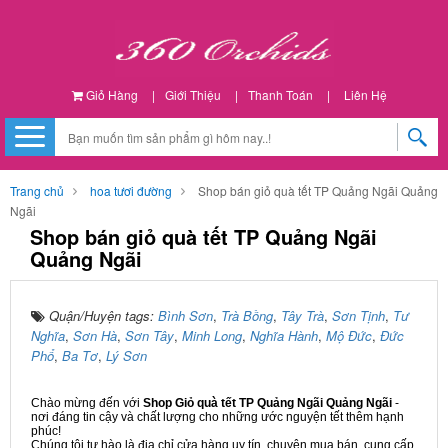
Giỏ Hàng
|
Giới Thiệu
|
Thanh Toán
|
Liên Hệ
Trang chủ
hoa tươi đường
Shop bán giỏ quà tết TP Quảng Ngãi Quảng
Ngãi
Shop bán giỏ quà tết TP Quảng Ngãi
Quảng Ngãi
Quận/Huyện tags:
Bình Sơn
,
Trà Bồng
,
Tây Trà
,
Sơn Tịnh
,
Tư
Nghĩa
,
Sơn Hà
,
Sơn Tây
,
Minh Long
,
Nghĩa Hành
,
Mộ Đức
,
Đức
Phổ
,
Ba Tơ
,
Lý Sơn
Chào mừng đến với
Shop Giỏ quà tết TP Quảng Ngãi Quảng Ngãi
-
nơi đáng tin cậy và chất lượng cho những ước nguyện tết thêm hạnh
phúc!
Chúng tôi tự hào là địa chỉ cửa hàng uy tín, chuyên mua bán, cung cấp