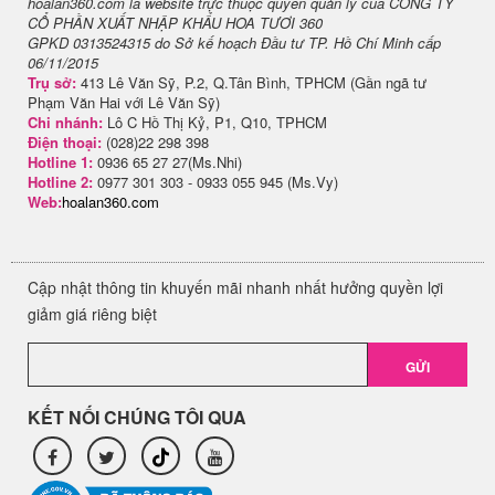
hoalan360.com là website trực thuộc quyền quản lý của CÔNG TY
CỔ PHẦN XUẤT NHẬP KHẨU HOA TƯƠI 360
GPKD 0313524315 do Sở kế hoạch Đầu tư TP. Hồ Chí Minh cấp
06/11/2015
Trụ sở:
413 Lê Văn Sỹ, P.2, Q.Tân Bình, TPHCM (Gần ngã tư
Phạm Văn Hai với Lê Văn Sỹ)
Chi nhánh:
Lô C Hồ Thị Kỷ, P1, Q10, TPHCM
Điện thoại:
(028)22 298 398
Hotline 1:
0936 65 27 27(Ms.Nhi)
Hotline 2:
0977 301 303 - 0933 055 945 (Ms.Vy)
Web:
hoalan360.com
Cập nhật thông tin khuyến mãi nhanh nhất hưởng quyền lợi
giảm giá riêng biệt
GỬI
KẾT NỐI CHÚNG TÔI QUA