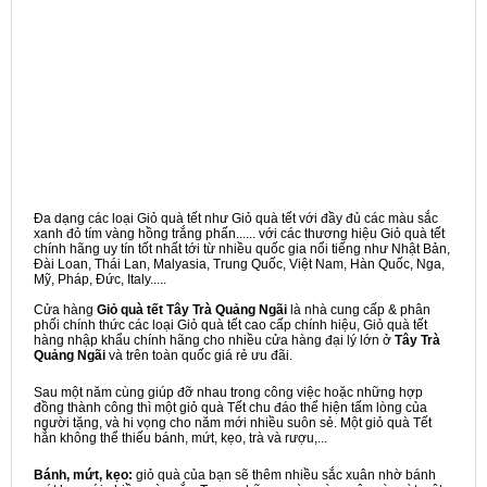
Đa dạng các loại Giỏ quà tết như Giỏ quà tết với đầy đủ các màu sắc
xanh đỏ tím vàng hồng trắng phấn...... với các thương hiệu Giỏ quà tết
chính hãng uy tín tốt nhất tới từ nhiều quốc gia nổi tiếng như Nhật Bản,
Đài Loan, Thái Lan, Malyasia, Trung Quốc, Việt Nam, Hàn Quốc, Nga,
Mỹ, Pháp, Đức, Italy.....
Cửa hàng
Giỏ quà tết Tây Trà Quảng Ngãi
là nhà cung cấp & phân
phối chính thức các loại Giỏ quà tết cao cấp chính hiệu, Giỏ quà tết
hàng nhập khẩu chính hãng cho nhiều cửa hàng đại lý lớn ở
Tây Trà
Quảng Ngãi
và trên toàn quốc giá rẻ ưu đãi.
Sau một năm cùng giúp đỡ nhau trong công việc hoặc những hợp
đồng thành công thì một giỏ quà Tết chu đáo thể hiện tấm lòng của
người tặng, và hi vọng cho năm mới nhiều suôn sẻ. Một giỏ quà Tết
hẳn không thể thiếu bánh, mứt, kẹo, trà và rượu,...
Bánh, mứt, kẹo:
giỏ quà của bạn sẽ thêm nhiều sắc xuân nhờ bánh