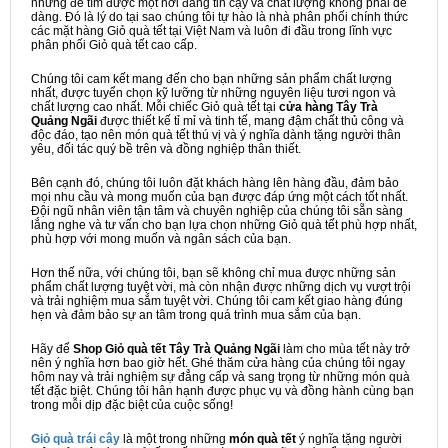
nhưng để tìm được một nơi đáng tin cậy và chất lượng không phải dễ
dàng. Đó là lý do tại sao chúng tôi tự hào là nhà phân phối chính thức
các mặt hàng Giỏ quà tết tại Việt Nam và luôn đi đầu trong lĩnh vực
phân phối Giỏ quà tết cao cấp.
Chúng tôi cam kết mang đến cho bạn những sản phẩm chất lượng
nhất, được tuyển chọn kỹ lưỡng từ những nguyên liệu tươi ngon và
chất lượng cao nhất. Mỗi chiếc Giỏ quà tết tại
cửa hàng Tây Trà
Quảng Ngãi
được thiết kế tỉ mỉ và tinh tế, mang đậm chất thủ công và
độc đáo, tạo nên món quà tết thú vị và ý nghĩa dành tặng người thân
yêu, đối tác quý bề trên và đồng nghiệp thân thiết.
Bên cạnh đó, chúng tôi luôn đặt khách hàng lên hàng đầu, đảm bảo
mọi nhu cầu và mong muốn của bạn được đáp ứng một cách tốt nhất.
Đội ngũ nhân viên tận tâm và chuyên nghiệp của chúng tôi sẵn sàng
lắng nghe và tư vấn cho bạn lựa chọn những Giỏ quà tết phù hợp nhất,
phù hợp với mong muốn và ngân sách của bạn.
Hơn thế nữa, với chúng tôi, bạn sẽ không chỉ mua được những sản
phẩm chất lượng tuyệt vời, mà còn nhận được những dịch vụ vượt trội
và trải nghiệm mua sắm tuyệt vời. Chúng tôi cam kết giao hàng đúng
hẹn và đảm bảo sự an tâm trong quá trình mua sắm của bạn.
Hãy để
Shop Giỏ quà tết Tây Trà Quảng Ngãi
làm cho mùa tết này trở
nên ý nghĩa hơn bao giờ hết. Ghé thăm cửa hàng của chúng tôi ngay
hôm nay và trải nghiệm sự đẳng cấp và sang trọng từ những món quà
tết đặc biệt. Chúng tôi hân hạnh được phục vụ và đồng hành cùng bạn
trong mỗi dịp đặc biệt của cuộc sống!
Giỏ quà trái cây
là một trong những
món quà tết
ý nghĩa tặng người