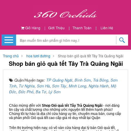
Giỏ Hàng
|
Giới Thiệu
|
Thanh Toán
|
Liên Hệ
Trang chủ
hoa tươi đường
Shop bán giỏ quà tết Tây Trà Quảng Ngãi
Shop bán giỏ quà tết Tây Trà Quảng Ngãi
Quận/Huyện tags:
TP Quảng Ngãi
,
Bình Sơn
,
Trà Bồng
,
Sơn
Tịnh
,
Tư Nghĩa
,
Sơn Hà
,
Sơn Tây
,
Minh Long
,
Nghĩa Hành
,
Mộ
Đức
,
Đức Phổ
,
Ba Tơ
,
Lý Sơn
Chào mừng đến với
Shop Giỏ quà tết Tây Trà Quảng Ngãi
- nơi đáng
tin cậy và chất lượng cho những ước nguyện tết thêm hạnh phúc!
Chúng tôi tự hào là địa chỉ cửa hàng uy tín, chuyên mua bán, cung cấp
và phân phối Giỏ quà tết cao cấp giá rẻ duy nhất tại Quận
Trên thị trường hiện nay, có vô vàn cửa hàng đại lý bán Giỏ quà tết,