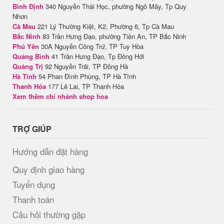
Bình Định
340 Nguyễn Thái Học, phường Ngô Mây, Tp Quy
Nhơn
Cà Mau
221 Lý Thường Kiệt, K2, Phường 6, Tp Cà Mau
Bắc Ninh
83 Trần Hưng Đạo, phường Tiền An, TP Bắc Ninh
Phú Yên
30A Nguyễn Công Trứ, TP Tuy Hòa
Quảng Bình
41 Trần Hưng Đạo, Tp Đồng Hới
Quảng Trị
92 Nguyễn Trãi, TP Đông Hà
Hà Tĩnh
54 Phan Đình Phùng, TP Hà Tĩnh
Thanh Hóa
177 Lê Lai, TP Thanh Hóa
Xem thêm chi nhánh shop hoa
TRỢ GIÚP
Hướng dẫn đặt hàng
Quy định giao hàng
Tuyển dụng
Thanh toán
Câu hỏi thường gặp