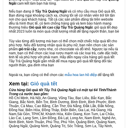
Ngãi
cam kết làm bạn hài lòng.
Nếu bạn đang ở
Tây Trà Quảng Ngãi
và có nhu cầu mua Giỏ quà tết,
Bạn đừng ngại khoảng cách xa, chúng tôi sẽ cử nhân viên trở tới tận
nơi cho quý khách hàng. Tất cả các sản phẩm đăng tải trên website
đều là hình thực tế, có tem chống hàng giả và tem bảo hành mang
thương hiệu
Giỏ quà tết cao cấp Tây Trà Quảng Ngãi
. giỏ quà tết đẹp
nhất 2023 luôn là món quà chất lượng nhất để tặng người thân, bạn bè
Tùy vào từng đối tượng mà bạn có thể chọn một chiếc hộp quà tết cho
phù hợp. Nếu đối tượng nhận quà là phụ nữ, bạn nên chọn các sản
phẩm
giỏ trái cây
, rượu nhẹ, có chocolate và đồ khô. Ngược lại nếu là
nam, bạn có thể chọn các loại rượu mạnh và các loại trà, cafe đặc biệt,
tinh tế và phù hợp với phái nam. Hãy đến ngay cửa hàng giỏ quà tết
Tây Trà Quảng Ngãi gần nhất để mua ngay giỏ quà tết tặng đối tác
người thân, gia đình nha bạn
Ngoài ra, bạn cũng có thể chọn các
mẫu hoa lan hồ điệp
để tặng tết
Xem tại:
G
iỏ quà tết
Cửa hàng Giỏ quà tết Tây Trà Quảng Ngãi có mặt tại 64 Tỉnh/Thành
Trong cả nước bao gồm:
Hồ Chí Minh, Hà Nội, An Giang, Vũng Tàu, Bạc Liêu, Bắc Kạn, Bắc
Giang, Bắc Ninh, Bến Tre, Bình Dương, Bình Định, Bình Phước, Bình
Thuận, Cà Mau, Cao Bằng, Cần Thơ, Đà Nẵng, Đắk Lắk, Đắk Nông,
Đồng Nai, Biên Hòa, Đồng Tháp, Điện Biên, Gia Lai, Hà Giang, Hà
Nam,Sài Gòn, TPHCM, Khánh Hòa, Kiên Giang, Kon Tum, Lai Châu,
Lào Cai, Lạng Sơn, Lâm Đồng, Đà Lạt, Long An, Nam Định, Nghệ An,
Ninh Bình, Ninh Thuận, Phú Thọ, Phú Yên, Quảng Bình, Quảng Nam,
Quảng Ngãi, Quảng Ninh, Quảng Trị, Sóc Trăng, Sơn La, Tây Ninh,