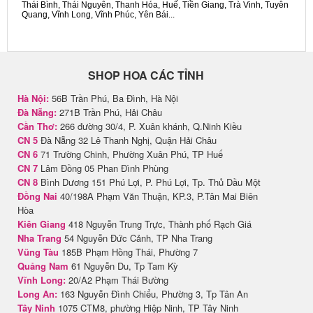
Thái Bình, Thái Nguyên, Thanh Hóa, Huế, Tiền Giang, Trà Vinh, Tuyên
Quang, Vĩnh Long, Vĩnh Phúc, Yên Bái...
SHOP HOA CÁC TỈNH
Hà Nội:
56B Trần Phú, Ba Đình, Hà Nội
Đà Nẵng:
271B Trần Phú, Hải Châu
Cần Thơ:
266 đường 30/4, P. Xuân khánh, Q.Ninh Kiều
CN 5
Đà Nẵng 32 Lê Thanh Nghị, Quận Hải Châu
CN 6
71 Trường Chinh, Phường Xuân Phú, TP Huế
CN 7
Lâm Đồng 05 Phan Đình Phùng
CN 8
Bình Dương 151 Phú Lợi, P. Phú Lợi, Tp. Thủ Dầu Một
Đồng Nai
40/198A Phạm Văn Thuận, KP.3, P.Tân Mai Biên
Hòa
Kiên Giang
418 Nguyễn Trung Trực, Thành phố Rạch Giá
Nha Trang
54 Nguyễn Đức Cảnh, TP Nha Trang
Vũng Tàu
185B Phạm Hồng Thái, Phường 7
Quảng Nam
61 Nguyễn Du, Tp Tam Kỳ
Vĩnh Long:
20/A2 Phạm Thái Bường
Long An:
163 Nguyễn Đình Chiểu, Phường 3, Tp Tân An
Tây Ninh
1075 CTM8, phường Hiệp Ninh, TP Tây Ninh