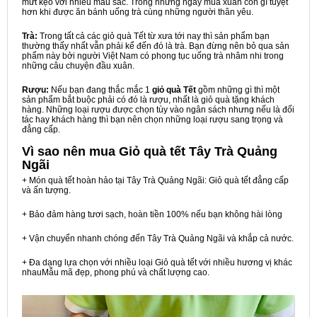
mứt kẹo với nhiều màu sắc. Trong những ngày mùa xuân còn gì tuyệt
hơn khi được ăn bánh uống trà cùng những người thân yêu.
Trà:
Trong tất cả các giỏ quà Tết từ xưa tới nay thì sản phẩm bạn
thường thấy nhất vẫn phải kể đến đó là trà. Bạn đừng nên bỏ qua sản
phẩm này bởi người Việt Nam có phong tục uống trà nhâm nhi trong
những câu chuyện đầu xuân.
Rượu:
Nếu bạn đang thắc mắc 1
giỏ quà Tết
gồm những gì thì một
sản phẩm bắt buộc phải có đó là rượu, nhất là giỏ quà tặng khách
hàng. Những loại rượu được chọn tùy vào ngân sách nhưng nếu là đối
tác hay khách hàng thì bạn nên chọn những loại rượu sang trọng và
đẳng cấp.
Vì sao nên mua
Giỏ quà tết Tây Trà Quảng
Ngãi
+ Món quà tết hoàn hảo tại Tây Trà Quảng Ngãi: Giỏ quà tết đẳng cấp
và ấn tượng.
+ Bảo đảm hàng tươi sạch, hoàn tiền 100% nếu bạn không hài lòng
+ Vận chuyển nhanh chóng đến Tây Trà Quảng Ngãi và khắp cả nước.
+ Đa dạng lựa chọn với nhiều loại Giỏ quà tết với nhiều hương vị khác
nhauMẫu mã đẹp, phong phú và chất lượng cao.