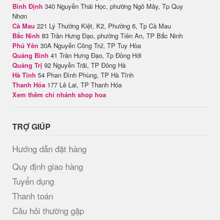
Bình Định
340 Nguyễn Thái Học, phường Ngô Mây, Tp Quy
Nhơn
Cà Mau
221 Lý Thường Kiệt, K2, Phường 6, Tp Cà Mau
Bắc Ninh
83 Trần Hưng Đạo, phường Tiền An, TP Bắc Ninh
Phú Yên
30A Nguyễn Công Trứ, TP Tuy Hòa
Quảng Bình
41 Trần Hưng Đạo, Tp Đồng Hới
Quảng Trị
92 Nguyễn Trãi, TP Đông Hà
Hà Tĩnh
54 Phan Đình Phùng, TP Hà Tĩnh
Thanh Hóa
177 Lê Lai, TP Thanh Hóa
Xem thêm chi nhánh shop hoa
TRỢ GIÚP
Hướng dẫn đặt hàng
Quy định giao hàng
Tuyển dụng
Thanh toán
Câu hỏi thường gặp