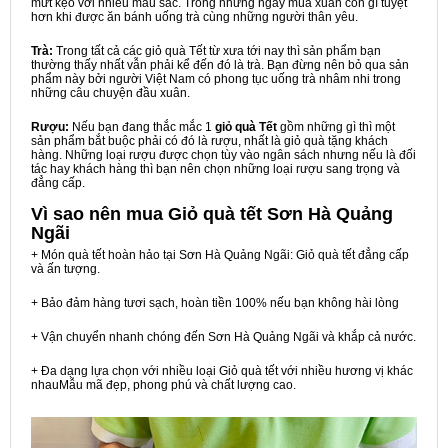
mứt kẹo với nhiều màu sắc. Trong những ngày mùa xuân còn gì tuyệt
hơn khi được ăn bánh uống trà cùng những người thân yêu.
Trà:
Trong tất cả các giỏ quà Tết từ xưa tới nay thì sản phẩm bạn
thường thấy nhất vẫn phải kể đến đó là trà. Bạn đừng nên bỏ qua sản
phẩm này bởi người Việt Nam có phong tục uống trà nhâm nhi trong
những câu chuyện đầu xuân.
Rượu:
Nếu bạn đang thắc mắc 1
giỏ quà Tết
gồm những gì thì một
sản phẩm bắt buộc phải có đó là rượu, nhất là giỏ quà tặng khách
hàng. Những loại rượu được chọn tùy vào ngân sách nhưng nếu là đối
tác hay khách hàng thì bạn nên chọn những loại rượu sang trọng và
đẳng cấp.
Vì sao nên mua
Giỏ quà tết Sơn Hà Quảng
Ngãi
+ Món quà tết hoàn hảo tại Sơn Hà Quảng Ngãi: Giỏ quà tết đẳng cấp
và ấn tượng.
+ Bảo đảm hàng tươi sạch, hoàn tiền 100% nếu bạn không hài lòng
+ Vận chuyển nhanh chóng đến Sơn Hà Quảng Ngãi và khắp cả nước.
+ Đa dạng lựa chọn với nhiều loại Giỏ quà tết với nhiều hương vị khác
nhauMẫu mã đẹp, phong phú và chất lượng cao.