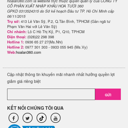
hoalan360.com là website trực thuộc quyền quản lý của CÔNG TY
CỔ PHẦN XUẤT NHẬP KHẨU HOA TƯƠI 360
GPKD 0313524315 do Sở kế hoạch Đầu tư TP. Hồ Chí Minh cấp
06/11/2015
Trụ sở:
413 Lê Văn Sỹ, P.2, Q.Tân Bình, TPHCM (Gần ngã tư
Phạm Văn Hai với Lê Văn Sỹ)
Chi nhánh:
Lô C Hồ Thị Kỷ, P1, Q10, TPHCM
Điện thoại:
(028)22 298 398
Hotline 1:
0936 65 27 27(Ms.Nhi)
Hotline 2:
0977 301 303 - 0933 055 945 (Ms.Vy)
Web:
hoalan360.com
Cập nhật thông tin khuyến mãi nhanh nhất hưởng quyền lợi
giảm giá riêng biệt
GỬI
KẾT NỐI CHÚNG TÔI QUA