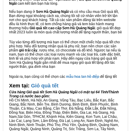
Ngãi
cam kết làm bạn hài lòng.
Nếu bạn đang ở
Sơn Hà Quảng Ngãi
và có nhu cầu mua Giỏ quà tết,
Bạn đừng ngại khoảng cách xa, chúng tôi sẽ cử nhân viên trở tới tận
nơi cho quý khách hàng. Tất cả các sản phẩm đăng tải trên website
đều là hình thực tế, có tem chống hàng giả và tem bảo hành mang
thương hiệu
Giỏ quà tết cao cấp Sơn Hà Quảng Ngãi
. giỏ quà tết đẹp
nhất 2023 luôn là món quà chất lượng nhất để tặng người thân, bạn bè
Tùy vào từng đối tượng mà bạn có thể chọn một chiếc hộp quà tết cho
phù hợp. Nếu đối tượng nhận quà là phụ nữ, bạn nên chọn các sản
phẩm
giỏ trái cây
, rượu nhẹ, có chocolate và đồ khô. Ngược lại nếu là
nam, bạn có thể chọn các loại rượu mạnh và các loại trà, cafe đặc biệt,
tinh tế và phù hợp với phái nam. Hãy đến ngay cửa hàng giỏ quà tết
Sơn Hà Quảng Ngãi gần nhất để mua ngay giỏ quà tết tặng đối tác
người thân, gia đình nha bạn
Ngoài ra, bạn cũng có thể chọn các
mẫu hoa lan hồ điệp
để tặng tết
Xem tại:
G
iỏ quà tết
Cửa hàng Giỏ quà tết Sơn Hà Quảng Ngãi có mặt tại 64 Tỉnh/Thành
Trong cả nước bao gồm:
Hồ Chí Minh, Hà Nội, An Giang, Vũng Tàu, Bạc Liêu, Bắc Kạn, Bắc
Giang, Bắc Ninh, Bến Tre, Bình Dương, Bình Định, Bình Phước, Bình
Thuận, Cà Mau, Cao Bằng, Cần Thơ, Đà Nẵng, Đắk Lắk, Đắk Nông,
Đồng Nai, Biên Hòa, Đồng Tháp, Điện Biên, Gia Lai, Hà Giang, Hà
Nam,Sài Gòn, TPHCM, Khánh Hòa, Kiên Giang, Kon Tum, Lai Châu,
Lào Cai, Lạng Sơn, Lâm Đồng, Đà Lạt, Long An, Nam Định, Nghệ An,
Ninh Bình, Ninh Thuận, Phú Thọ, Phú Yên, Quảng Bình, Quảng Nam,
Quảng Ngãi, Quảng Ninh, Quảng Trị, Sóc Trăng, Sơn La, Tây Ninh,