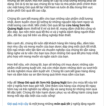
nhưng để tìm được một nơi đáng tin cậy và chất lượng không phải dễ
dàng. Đó là lý do tại sao chúng tôi tự hào là nhà phân phối chính thức
các mặt hàng Giỏ quà tết tại Việt Nam và luôn đi đầu trong lĩnh vực
phân phối Giỏ quà tết cao cấp.
Chúng tôi cam kết mang đến cho bạn những sản phẩm chất lượng
nhất, được tuyển chọn kỹ lưỡng từ những nguyên liệu tươi ngon và
chất lượng cao nhất. Mỗi chiếc Giỏ quà tết tại
cửa hàng Sơn Hà
Quảng Ngãi
được thiết kế tỉ mỉ và tinh tế, mang đậm chất thủ công và
độc đáo, tạo nên món quà tết thú vị và ý nghĩa dành tặng người thân
yêu, đối tác quý bề trên và đồng nghiệp thân thiết.
Bên cạnh đó, chúng tôi luôn đặt khách hàng lên hàng đầu, đảm bảo
mọi nhu cầu và mong muốn của bạn được đáp ứng một cách tốt nhất.
Đội ngũ nhân viên tận tâm và chuyên nghiệp của chúng tôi sẵn sàng
lắng nghe và tư vấn cho bạn lựa chọn những Giỏ quà tết phù hợp nhất,
phù hợp với mong muốn và ngân sách của bạn.
Hơn thế nữa, với chúng tôi, bạn sẽ không chỉ mua được những sản
phẩm chất lượng tuyệt vời, mà còn nhận được những dịch vụ vượt trội
và trải nghiệm mua sắm tuyệt vời. Chúng tôi cam kết giao hàng đúng
hẹn và đảm bảo sự an tâm trong quá trình mua sắm của bạn.
Hãy để
Shop Giỏ quà tết Sơn Hà Quảng Ngãi
làm cho mùa tết này trở
nên ý nghĩa hơn bao giờ hết. Ghé thăm cửa hàng của chúng tôi ngay
hôm nay và trải nghiệm sự đẳng cấp và sang trọng từ những món quà
tết đặc biệt. Chúng tôi hân hạnh được phục vụ và đồng hành cùng bạn
trong mỗi dịp đặc biệt của cuộc sống!
Giỏ quà trái cây
là một trong những
món quà tết
ý nghĩa tặng người