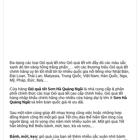
Đa dạng các loại Giỏ quà tết như Giỏ quà tết với đầy đủ các màu sắc
xanh đỏ tím vàng hồng trắng phấn...... với các thương hiệu Giỏ quà tết
chính hãng uy tín tốt nhất tới từ nhiều quốc gia nổi tiếng như Nhật Bản,
Đài Loan, Thái Lan, Malyasia, Trung Quốc, Việt Nam, Hàn Quốc, Nga,
Mỹ, Pháp, Đức, Italy.....
Cửa hàng
Giỏ quà tết Sơn Hà Quảng Ngãi
là nhà cung cấp & phân
phối chính thức các loại Giỏ quà tết cao cấp chính hiệu, Giỏ quà tết
hàng nhập khẩu chính hãng cho nhiều cửa hàng đại lý lớn ở
Sơn Hà
Quảng Ngãi
và trên toàn quốc giá rẻ ưu đãi.
Sau một năm cùng giúp đỡ nhau trong công việc hoặc những hợp
đồng thành công thì một giỏ quà Tết chu đáo thể hiện tấm lòng của
người tặng, và hi vọng cho năm mới nhiều suôn sẻ. Một giỏ quà Tết
hẳn không thể thiếu bánh, mứt, kẹo, trà và rượu,...
Bánh, mứt, kẹo:
giỏ quà của bạn sẽ thêm nhiều sắc xuân nhờ bánh