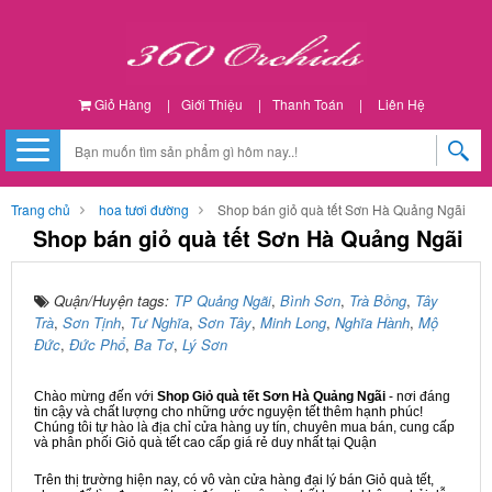
Giỏ Hàng
|
Giới Thiệu
|
Thanh Toán
|
Liên Hệ
Trang chủ
hoa tươi đường
Shop bán giỏ quà tết Sơn Hà Quảng Ngãi
Shop bán giỏ quà tết Sơn Hà Quảng Ngãi
Quận/Huyện tags:
TP Quảng Ngãi
,
Bình Sơn
,
Trà Bồng
,
Tây
Trà
,
Sơn Tịnh
,
Tư Nghĩa
,
Sơn Tây
,
Minh Long
,
Nghĩa Hành
,
Mộ
Đức
,
Đức Phổ
,
Ba Tơ
,
Lý Sơn
Chào mừng đến với
Shop Giỏ quà tết Sơn Hà Quảng Ngãi
- nơi đáng
tin cậy và chất lượng cho những ước nguyện tết thêm hạnh phúc!
Chúng tôi tự hào là địa chỉ cửa hàng uy tín, chuyên mua bán, cung cấp
và phân phối Giỏ quà tết cao cấp giá rẻ duy nhất tại Quận
Trên thị trường hiện nay, có vô vàn cửa hàng đại lý bán Giỏ quà tết,