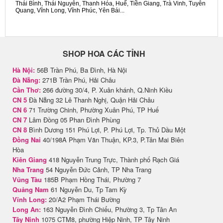
Thái Bình, Thái Nguyên, Thanh Hóa, Huế, Tiền Giang, Trà Vinh, Tuyên
Quang, Vĩnh Long, Vĩnh Phúc, Yên Bái...
SHOP HOA CÁC TỈNH
Hà Nội:
56B Trần Phú, Ba Đình, Hà Nội
Đà Nẵng:
271B Trần Phú, Hải Châu
Cần Thơ:
266 đường 30/4, P. Xuân khánh, Q.Ninh Kiều
CN 5
Đà Nẵng 32 Lê Thanh Nghị, Quận Hải Châu
CN 6
71 Trường Chinh, Phường Xuân Phú, TP Huế
CN 7
Lâm Đồng 05 Phan Đình Phùng
CN 8
Bình Dương 151 Phú Lợi, P. Phú Lợi, Tp. Thủ Dầu Một
Đồng Nai
40/198A Phạm Văn Thuận, KP.3, P.Tân Mai Biên
Hòa
Kiên Giang
418 Nguyễn Trung Trực, Thành phố Rạch Giá
Nha Trang
54 Nguyễn Đức Cảnh, TP Nha Trang
Vũng Tàu
185B Phạm Hồng Thái, Phường 7
Quảng Nam
61 Nguyễn Du, Tp Tam Kỳ
Vĩnh Long:
20/A2 Phạm Thái Bường
Long An:
163 Nguyễn Đình Chiểu, Phường 3, Tp Tân An
Tây Ninh
1075 CTM8, phường Hiệp Ninh, TP Tây Ninh