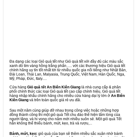
Đa dạng các loại Giỏ quà tết như Giỏ quà tết với đầy đủ các màu sắc
xanh đỏ tím vàng hồng trắng phấn...... với các thương hiệu Giỏ quà tết
chính hãng uy tín tốt nhất tới từ nhiều quốc gia nổi tiếng như Nhật Bản,
Đài Loan, Thái Lan, Malyasia, Trung Quốc, Việt Nam, Hàn Quốc, Nga,
Mỹ, Pháp, Đức, Italy.....
Cửa hàng
Giỏ quà tết An Biên Kiên Giang
là nhà cung cấp & phân
phối chính thức các loại Giỏ quà tết cao cấp chính hiệu, Giỏ quà tết
hàng nhập khẩu chính hãng cho nhiều cửa hàng đại lý lớn ở
An Biên
Kiên Giang
và trên toàn quốc giá rẻ ưu đãi.
Sau một năm cùng giúp đỡ nhau trong công việc hoặc những hợp
đồng thành công thì một giỏ quà Tết chu đáo thể hiện tấm lòng của
người tặng, và hi vọng cho năm mới nhiều suôn sẻ. Một giỏ quà Tết
hẳn không thể thiếu bánh, mứt, kẹo, trà và rượu,...
Bánh, mứt, kẹo:
giỏ quà của bạn sẽ thêm nhiều sắc xuân nhờ bánh