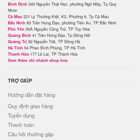
Bình Định
340 Nguyễn Thái Học, phường Ngô Mây, Tp Quy
Nhơn
Cà Mau
221 Lý Thường Kiệt, K2, Phường 6, Tp Cà Mau
Bắc Ninh
83 Trần Hưng Đạo, phường Tiền An, TP Bắc Ninh
Phú Yên
30A Nguyễn Công Trứ, TP Tuy Hòa
Quảng Bình
41 Trần Hưng Đạo, Tp Đồng Hới
Quảng Trị
92 Nguyễn Trãi, TP Đông Hà
Hà Tĩnh
54 Phan Đình Phùng, TP Hà Tĩnh
Thanh Hóa
177 Lê Lai, TP Thanh Hóa
Xem thêm chi nhánh shop hoa
TRỢ GIÚP
Hướng dẫn đặt hàng
Quy định giao hàng
Tuyển dụng
Thanh toán
Câu hỏi thường gặp