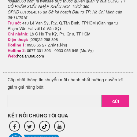
hoalan360.com là website trực thuộc quyền quản lý của CÔNG TY
CỔ PHẦN XUẤT NHẬP KHẨU HOA TƯƠI 360
GPKD 0313524315 do Sở kế hoạch Đầu tư TP. Hồ Chí Minh cấp
06/11/2015
Trụ sở:
413 Lê Văn Sỹ, P.2, Q.Tân Bình, TPHCM (Gần ngã tư
Phạm Văn Hai với Lê Văn Sỹ)
Chi nhánh:
Lô C Hồ Thị Kỷ, P1, Q10, TPHCM
Điện thoại:
(028)22 298 398
Hotline 1:
0936 65 27 27(Ms.Nhi)
Hotline 2:
0977 301 303 - 0933 055 945 (Ms.Vy)
Web:
hoalan360.com
Cập nhật thông tin khuyến mãi nhanh nhất hưởng quyền lợi
giảm giá riêng biệt
GỬI
KẾT NỐI CHÚNG TÔI QUA