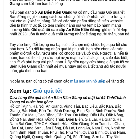
Giang
cam kết làm bạn hài lòng.
Nếu bạn đang ở
An Biên Kiên Giang
và có nhu cầu mua Giỏ quà tết,
Bạn đừng ngại khoảng cách xa, chúng tôi sẽ cử nhân viên trở tới tận
nơi cho quý khách hàng. Tất cả các sản phẩm đăng tải trên website
đều là hình thực tế, có tem chống hàng giả và tem bảo hành mang
thương hiệu
Giỏ quà tết cao cấp An Biên Kiên Giang
. giỏ quà tết đẹp
nhất 2023 luôn là món quà chất lượng nhất để tặng người thân, bạn bè
Tùy vào từng đối tượng mà bạn có thể chọn một chiếc hộp quà tết cho
phù hợp. Nếu đối tượng nhận quà là phụ nữ, bạn nên chọn các sản
phẩm
giỏ trái cây
, rượu nhẹ, có chocolate và đồ khô. Ngược lại nếu là
nam, bạn có thể chọn các loại rượu mạnh và các loại trà, cafe đặc biệt,
tinh tế và phù hợp với phái nam. Hãy đến ngay cửa hàng giỏ quà tết An
Biên Kiên Giang gần nhất để mua ngay giỏ quà tết tặng đối tác người
thân, gia đình nha bạn
Ngoài ra, bạn cũng có thể chọn các
mẫu hoa lan hồ điệp
để tặng tết
Xem tại:
G
iỏ quà tết
Cửa hàng Giỏ quà tết An Biên Kiên Giang có mặt tại 64 Tỉnh/Thành
Trong cả nước bao gồm:
Hồ Chí Minh, Hà Nội, An Giang, Vũng Tàu, Bạc Liêu, Bắc Kạn, Bắc
Giang, Bắc Ninh, Bến Tre, Bình Dương, Bình Định, Bình Phước, Bình
Thuận, Cà Mau, Cao Bằng, Cần Thơ, Đà Nẵng, Đắk Lắk, Đắk Nông,
Đồng Nai, Biên Hòa, Đồng Tháp, Điện Biên, Gia Lai, Hà Giang, Hà
Nam,Sài Gòn, TPHCM, Khánh Hòa, Kiên Giang, Kon Tum, Lai Châu,
Lào Cai, Lạng Sơn, Lâm Đồng, Đà Lạt, Long An, Nam Định, Nghệ An,
Ninh Bình, Ninh Thuận, Phú Thọ, Phú Yên, Quảng Bình, Quảng Nam,
Quảng Ngãi, Quảng Ninh, Quảng Trị, Sóc Trăng, Sơn La, Tây Ninh,