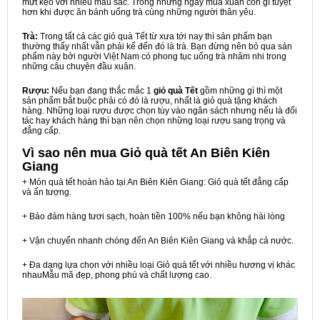
mứt kẹo với nhiều màu sắc. Trong những ngày mùa xuân còn gì tuyệt
hơn khi được ăn bánh uống trà cùng những người thân yêu.
Trà:
Trong tất cả các giỏ quà Tết từ xưa tới nay thì sản phẩm bạn
thường thấy nhất vẫn phải kể đến đó là trà. Bạn đừng nên bỏ qua sản
phẩm này bởi người Việt Nam có phong tục uống trà nhâm nhi trong
những câu chuyện đầu xuân.
Rượu:
Nếu bạn đang thắc mắc 1
giỏ quà Tết
gồm những gì thì một
sản phẩm bắt buộc phải có đó là rượu, nhất là giỏ quà tặng khách
hàng. Những loại rượu được chọn tùy vào ngân sách nhưng nếu là đối
tác hay khách hàng thì bạn nên chọn những loại rượu sang trọng và
đẳng cấp.
Vì sao nên mua
Giỏ quà tết An Biên Kiên
Giang
+ Món quà tết hoàn hảo tại An Biên Kiên Giang: Giỏ quà tết đẳng cấp
và ấn tượng.
+ Bảo đảm hàng tươi sạch, hoàn tiền 100% nếu bạn không hài lòng
+ Vận chuyển nhanh chóng đến An Biên Kiên Giang và khắp cả nước.
+ Đa dạng lựa chọn với nhiều loại Giỏ quà tết với nhiều hương vị khác
nhauMẫu mã đẹp, phong phú và chất lượng cao.