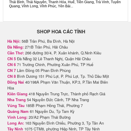
Thái Bình, Thái Nguyên, Thanh Hóa, Huế, Tiền Giang, Trà Vinh, Tuyên
Quang, Vĩnh Long, Vĩnh Phúc, Yên Bái...
SHOP HOA CÁC TỈNH
Hà Nội:
56B Trần Phú, Ba Đình, Hà Nội
Đà Nẵng:
271B Trần Phú, Hải Châu
Cần Thơ:
266 đường 30/4, P. Xuân khánh, Q.Ninh Kiều
CN 5
Đà Nẵng 32 Lê Thanh Nghị, Quận Hải Châu
CN 6
71 Trường Chinh, Phường Xuân Phú, TP Huế
CN 7
Lâm Đồng 05 Phan Đình Phùng
CN 8
Bình Dương 151 Phú Lợi, P. Phú Lợi, Tp. Thủ Dầu Một
Đồng Nai
40/198A Phạm Văn Thuận, KP.3, P.Tân Mai Biên
Hòa
Kiên Giang
418 Nguyễn Trung Trực, Thành phố Rạch Giá
Nha Trang
54 Nguyễn Đức Cảnh, TP Nha Trang
Vũng Tàu
185B Phạm Hồng Thái, Phường 7
Quảng Nam
61 Nguyễn Du, Tp Tam Kỳ
Vĩnh Long:
20/A2 Phạm Thái Bường
Long An:
163 Nguyễn Đình Chiểu, Phường 3, Tp Tân An
Tây Ninh
1075 CTM8, phường Hiệp Ninh, TP Tây Ninh