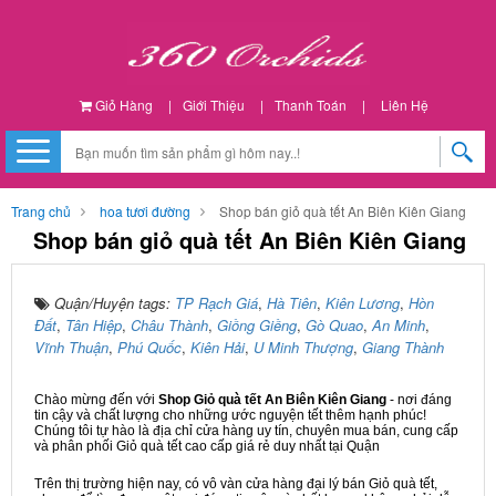
Giỏ Hàng
|
Giới Thiệu
|
Thanh Toán
|
Liên Hệ
Trang chủ
hoa tươi đường
Shop bán giỏ quà tết An Biên Kiên Giang
Shop bán giỏ quà tết An Biên Kiên Giang
Quận/Huyện tags:
TP Rạch Giá
,
Hà Tiên
,
Kiên Lương
,
Hòn
Đất
,
Tân Hiệp
,
Châu Thành
,
Giồng Giềng
,
Gò Quao
,
An Minh
,
Vĩnh Thuận
,
Phú Quốc
,
Kiên Hải
,
U Minh Thượng
,
Giang Thành
Chào mừng đến với
Shop Giỏ quà tết An Biên Kiên Giang
- nơi đáng
tin cậy và chất lượng cho những ước nguyện tết thêm hạnh phúc!
Chúng tôi tự hào là địa chỉ cửa hàng uy tín, chuyên mua bán, cung cấp
và phân phối Giỏ quà tết cao cấp giá rẻ duy nhất tại Quận
Trên thị trường hiện nay, có vô vàn cửa hàng đại lý bán Giỏ quà tết,