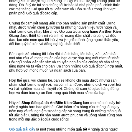
nhưng để tìm được một nơi đáng tin cậy và chất lượng không phải dễ
dàng. Đó là lý do tại sao chúng tôi tự hào là nhà phân phối chính thức
các mặt hàng Giỏ quà tết tại Việt Nam và luôn đi đầu trong lĩnh vực
phân phối Giỏ quà tết cao cấp.
Chúng tôi cam kết mang đến cho bạn những sản phẩm chất lượng
nhất, được tuyển chọn kỹ lưỡng từ những nguyên liệu tươi ngon và
chất lượng cao nhất. Mỗi chiếc Giỏ quà tết tại
cửa hàng An Biên Kiên
Giang
được thiết kế tỉ mỉ và tinh tế, mang đậm chất thủ công và độc
đáo, tạo nên món quà tết thú vị và ý nghĩa dành tặng người thân yêu,
đối tác quý bề trên và đồng nghiệp thân thiết.
Bên cạnh đó, chúng tôi luôn đặt khách hàng lên hàng đầu, đảm bảo
mọi nhu cầu và mong muốn của bạn được đáp ứng một cách tốt nhất.
Đội ngũ nhân viên tận tâm và chuyên nghiệp của chúng tôi sẵn sàng
lắng nghe và tư vấn cho bạn lựa chọn những Giỏ quà tết phù hợp nhất,
phù hợp với mong muốn và ngân sách của bạn.
Hơn thế nữa, với chúng tôi, bạn sẽ không chỉ mua được những sản
phẩm chất lượng tuyệt vời, mà còn nhận được những dịch vụ vượt trội
và trải nghiệm mua sắm tuyệt vời. Chúng tôi cam kết giao hàng đúng
hẹn và đảm bảo sự an tâm trong quá trình mua sắm của bạn.
Hãy để
Shop Giỏ quà tết An Biên Kiên Giang
làm cho mùa tết này trở
nên ý nghĩa hơn bao giờ hết. Ghé thăm cửa hàng của chúng tôi ngay
hôm nay và trải nghiệm sự đẳng cấp và sang trọng từ những món quà
tết đặc biệt. Chúng tôi hân hạnh được phục vụ và đồng hành cùng bạn
trong mỗi dịp đặc biệt của cuộc sống!
Giỏ quà trái cây
là một trong những
món quà tết
ý nghĩa tặng người