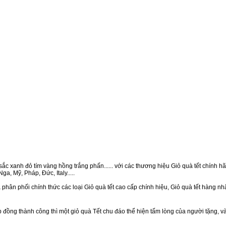
ắc xanh đỏ tím vàng hồng trắng phấn...... với các thương hiệu Giỏ quà tết chính hãn
a, Mỹ, Pháp, Đức, Italy.....
 phân phối chính thức các loại Giỏ quà tết cao cấp chính hiệu, Giỏ quà tết hàng n
ồng thành công thì một giỏ quà Tết chu đáo thể hiện tấm lòng của người tặng, v