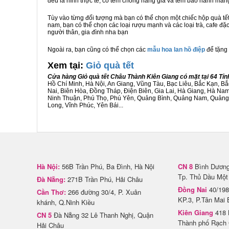
đều là hình thực tế, có tem chống hàng giả và tem bảo hành ma
Tùy vào từng đối tượng mà bạn có thể chọn một chiếc hộp quà t
nam, bạn có thể chọn các loại rượu mạnh và các loại trà, cafe đặ
người thân, gia đình nha bạn
Ngoài ra, bạn cũng có thể chọn các
mẫu hoa lan hồ điệp
để tặng 
Xem tại:
G
iỏ quà tết
Cửa hàng Giỏ quà tết Châu Thành Kiên Giang có mặt tại 64 Tỉ
Hồ Chí Minh, Hà Nội, An Giang, Vũng Tàu, Bạc Liêu, Bắc Kạn, 
Nai, Biên Hòa, Đồng Tháp, Điện Biên, Gia Lai, Hà Giang, Hà N
Ninh Thuận, Phú Thọ, Phú Yên, Quảng Bình, Quảng Nam, Quảng Ng
Long, Vĩnh Phúc, Yên Bái...
Hà Nội:
56B Trần Phú, Ba Đình, Hà Nội
CN 8
Bình Dương 
Tp. Thủ Dầu Một
Đà Nẵng:
271B Trần Phú, Hải Châu
Đồng Nai
40/198
Cần Thơ:
266 đường 30/4, P. Xuân
KP.3, P.Tân Mai 
khánh, Q.Ninh Kiều
Kiên Giang
418 
CN 5
Đà Nẵng 32 Lê Thanh Nghị, Quận
Thành phố Rạch 
Hải Châu