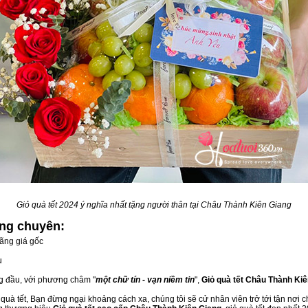
Giỏ quà tết 2024 ý nghĩa nhất tặng người thân tại Châu Thành Kiên Giang
ang
chuyên:
ãng giá gốc
u
ng đầu, với phương châm "
một chữ tín - vạn niềm tin
",
Giỏ quà tết Châu Thành Ki
uà tết, Bạn đừng ngại khoảng cách xa, chúng tôi sẽ cử nhân viên trở tới tận nơi 