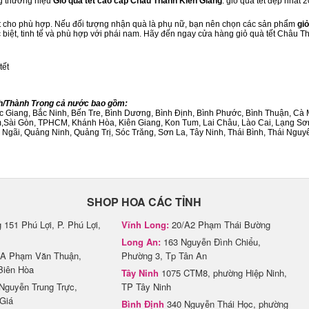
ng thương hiệu
Giỏ quà tết cao cấp Châu Thành Kiên Giang
. giỏ quà tết đẹp nhất
ết cho phù hợp. Nếu đối tượng nhận quà là phụ nữ, bạn nên chọn các sản phẩm
giỏ
c biệt, tinh tế và phù hợp với phái nam. Hãy đến ngay cửa hàng giỏ quà tết Châu T
tết
nh/Thành Trong cả nước bao gồm:
Bắc Giang, Bắc Ninh, Bến Tre, Bình Dương, Bình Định, Bình Phước, Bình Thuận, 
am,Sài Gòn, TPHCM, Khánh Hòa, Kiên Giang, Kon Tum, Lai Châu, Lào Cai, Lạng Sơ
ãi, Quảng Ninh, Quảng Trị, Sóc Trăng, Sơn La, Tây Ninh, Thái Bình, Thái Nguyê
SHOP HOA CÁC TỈNH
151 Phú Lợi, P. Phú Lợi,
Vĩnh Long:
20/A2 Phạm Thái Bường
Long An:
163 Nguyễn Đình Chiểu,
A Phạm Văn Thuận,
Phường 3, Tp Tân An
Biên Hòa
Tây Ninh
1075 CTM8, phường Hiệp Ninh,
Nguyễn Trung Trực,
TP Tây Ninh
Giá
Bình Định
340 Nguyễn Thái Học, phường