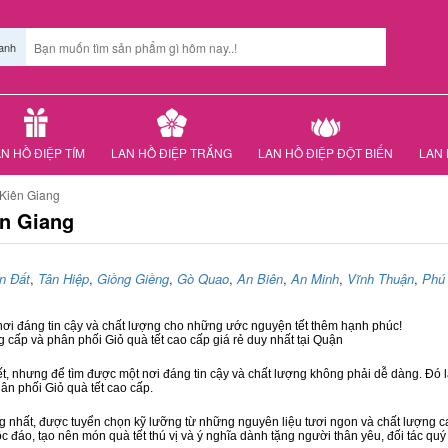
anh
N HỒ ĐIỆP TÍM
LAN HỒ ĐIỆP TRẮNG
LAN HỒ ĐIỆP ĐỘT BIẾN
LAN 
 Kiên Giang
ên Giang
n Đất
,
Tân Hiệp
,
Giồng Giềng
,
Gò Quao
,
An Biên
,
An Minh
,
Vĩnh Thuận
,
Phú
 nơi đáng tin cậy và chất lượng cho những ước nguyện tết thêm hạnh phúc!
g cấp và phân phối Giỏ quà tết cao cấp giá rẻ duy nhất tại Quận
ết, nhưng để tìm được một nơi đáng tin cậy và chất lượng không phải dễ dàng. Đó là
hân phối Giỏ quà tết cao cấp.
hất, được tuyển chọn kỹ lưỡng từ những nguyên liệu tươi ngon và chất lượng cao
ộc đáo, tạo nên món quà tết thú vị và ý nghĩa dành tặng người thân yêu, đối tác quý 