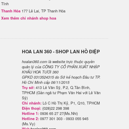
Tĩnh
Thanh Hóa
177 Lê Lai, TP Thanh Hóa
Xem thêm chi nhánh shop hoa
H​OA LAN 360 - SHOP LAN HỒ ĐIỆP
hoalan360.com là website trực thuộc quyền
quản lý của CÔNG TY CỔ PHẦN XUẤT NHẬP
KHẨU HOA TƯƠI 360
GPKD 0313524315 do Sở kế hoạch Đầu tư TP.
Hồ Chí Minh cấp 06/11/2015
Trụ sở:
413 Lê Văn Sỹ, P.2, Q.Tân Bình,
TPHCM (Gần ngã tư Phạm Văn Hai với Lê Văn
Sỹ)
Chi nhánh:
Lô C Hồ Thị Kỷ, P1, Q10, TPHCM
Điện thoại:
(028)22 298 398
Hotline 1:
0936 65 27 27(Ms.Nhi)
Hotline 2:
0977 301 303 - 0933 055 945
(Ms.Vy)
Web:
hoalan360.com