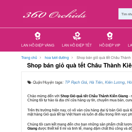
Tìm nh
LAN HỒ ĐIỆP VÀNG
LAN HỒ ĐIỆP TẾT
HỒ ĐIỆP VIP
LA
Trang chủ
hoa tươi đường
Shop bán giỏ quà tết Châu Thành
Shop bán giỏ quà tết Châu Thành Ki
Quận/Huyện tags:
TP Rạch Giá
,
Hà Tiên
,
Kiên Lương
,
Hò
Chào mừng đến với
Shop Giỏ quà tết Châu Thành Kiên Giang
-
Chúng tôi tự hào là địa chỉ cửa hàng uy tín, chuyên mua bán, cun
Trên thị trường hiện nay, có vô vàn cửa hàng đại lý bán Giỏ quà t
mặt hàng Giỏ quà tết tại Việt Nam và luôn đi đầu trong lĩnh vực p
Chúng tôi cam kết mang đến cho bạn những sản phẩm chất lượng n
Giang
được thiết kế tỉ mỉ và tinh tế, mang đậm chất thủ công và đ