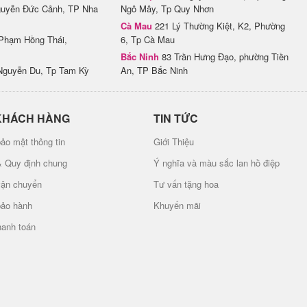
uyễn Đức Cảnh, TP Nha
Ngô Mây, Tp Quy Nhơn
Cà Mau
221 Lý Thường Kiệt, K2, Phường
Phạm Hồng Thái,
6, Tp Cà Mau
Bắc Ninh
83 Trần Hưng Đạo, phường Tiền
Nguyễn Du, Tp Tam Kỳ
An, TP Bắc Ninh
KHÁCH HÀNG
TIN TỨC
ảo mật thông tin
Giới Thiệu
& Quy định chung
Ý nghĩa và màu sắc lan hồ điệp
vận chuyển
Tư vấn tặng hoa
bảo hành
Khuyến mãi
hanh toán