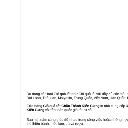
Đa dạng các loại Giỏ quà tết như Giỏ quà tết với đầy đủ các màu s
Đài Loan, Thái Lan, Malyasia, Trung Quốc, Việt Nam, Hàn Quốc, Ng
Cửa hàng
Giỏ quà tết Châu Thành Kiên Giang
là nhà cung cấp &
Kiên Giang
và trên toàn quốc giá rẻ ưu đãi.
Sau một năm cùng giúp đỡ nhau trong công việc hoặc những hợp đ
thể thiếu bánh, mứt, kẹo, trà và rượu,...