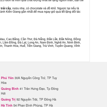
 2023 luôn là món quà chất lượng nhất để tặng người thân, bạn bè
 trái cây
, rượu nhẹ, có chocolate và đồ khô. Ngược lại nếu là
hành Kiên Giang gần nhất để mua ngay giỏ quà tết tặng đối tác
Cà Mau, Cao Bằng, Cần Thơ, Đà Nẵng, Đắk Lắk, Đắk Nông, Đồng
n, Lâm Đồng, Đà Lạt, Long An, Nam Định, Nghệ An, Ninh Bình,
n, Thanh Hóa, Huế, Tiền Giang, Trà Vinh, Tuyên Quang, Vĩnh
Phú Yên
30A Nguyễn Công Trứ, TP Tuy
Hòa
Quảng Bình
41 Trần Hưng Đạo, Tp Đồng
Hới
Quảng Trị
92 Nguyễn Trãi, TP Đông Hà
Hà Tĩnh
54 Phan Đình Phùng, TP Hà