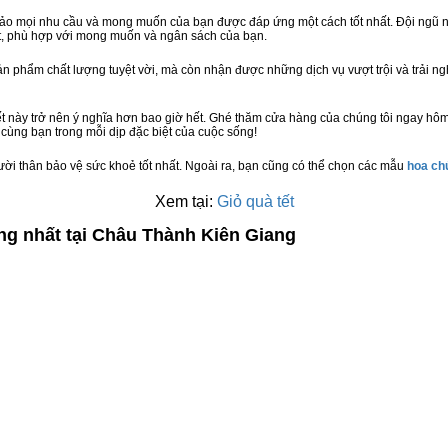
bảo mọi nhu cầu và mong muốn của bạn được đáp ứng một cách tốt nhất. Đội ngũ n
t, phù hợp với mong muốn và ngân sách của bạn.
n phẩm chất lượng tuyệt vời, mà còn nhận được những dịch vụ vượt trội và trải n
t này trở nên ý nghĩa hơn bao giờ hết. Ghé thăm cửa hàng của chúng tôi ngay hô
cùng bạn trong mỗi dịp đặc biệt của cuộc sống!
ười thân bảo vệ sức khoẻ tốt nhất. Ngoài ra, bạn cũng có thể chọn các mẫu
hoa c
Xem tại:
Giỏ quà tết
ng nhất tại Châu Thành Kiên Giang