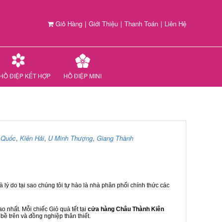
Giỏ Hàng
|
Giới Thiệu
|
Thanh Toán
|
Liên Hệ
HỒ ĐIỆP KẾT HỢP
HỒ ĐIỆP MINI
 Quốc
,
Kiên Hải
,
U Minh Thượng
,
Giang Thành
 lý do tại sao chúng tôi tự hào là nhà phân phối chính thức các
 nhất. Mỗi chiếc Giỏ quà tết tại
cửa hàng Châu Thành Kiên
bề trên và đồng nghiệp thân thiết.