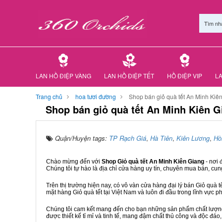
Tìm nh
LAN HỒ ĐIỆP VÀNG
LAN HỒ ĐIỆP TẾT
HỒ ĐIỆP VIP
LA
Trang chủ
hoa tươi đường
Shop bán giỏ quà tết An Minh Kiê
Shop bán giỏ quà tết An Minh Kiên G
Quận/Huyện tags:
TP Rạch Giá
,
Hà Tiên
,
Kiên Lương
,
Hò
Chào mừng đến với
Shop Giỏ quà tết An Minh Kiên Giang
- nơi
Chúng tôi tự hào là địa chỉ cửa hàng uy tín, chuyên mua bán, cun
Trên thị trường hiện nay, có vô vàn cửa hàng đại lý bán Giỏ quà t
mặt hàng Giỏ quà tết tại Việt Nam và luôn đi đầu trong lĩnh vực p
Chúng tôi cam kết mang đến cho bạn những sản phẩm chất lượng n
được thiết kế tỉ mỉ và tinh tế, mang đậm chất thủ công và độc đáo,