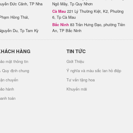
uyễn Đức Cảnh, TP Nha
Ngô Mây, Tp Quy Nhơn
Cà Mau
221 Lý Thường Kiệt, K2, Phường
Phạm Hồng Thái,
6, Tp Cà Mau
Bắc Ninh
83 Trần Hưng Đạo, phường Tiền
Nguyễn Du, Tp Tam Kỳ
An, TP Bắc Ninh
KHÁCH HÀNG
TIN TỨC
ảo mật thông tin
Giới Thiệu
& Quy định chung
Ý nghĩa và màu sắc lan hồ điệp
vận chuyển
Tư vấn tặng hoa
bảo hành
Khuyến mãi
hanh toán