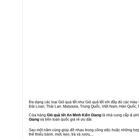
Đa dạng các loại Giỏ quà tết như Giỏ quà tết với đầy đủ các màu s
Đài Loan, Thái Lan, Malyasia, Trung Quốc, Việt Nam, Hàn Quốc, Ng
Cửa hàng
Giỏ quà tết An Minh Kiên Giang
là nhà cung cấp & phâ
Giang
và trên toàn quốc giá rẻ ưu đãi.
Sau một năm cùng giúp đỡ nhau trong công việc hoặc những hợp đ
thể thiếu bánh, mứt, kẹo, trà và rượu,...