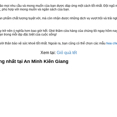
bảo mọi nhu cầu và mong muốn của bạn được đáp ứng một cách tốt nhất. Đội ngũ n
t, phù hợp với mong muốn và ngân sách của bạn.
n phẩm chất lượng tuyệt vời, mà còn nhận được những dịch vụ vượt trội và trải n
y trở nên ý nghĩa hơn bao giờ hết. Ghé thăm cửa hàng của chúng tôi ngay hôm nay
n trong mỗi dịp đặc biệt của cuộc sống!
ười thân bảo vệ sức khoẻ tốt nhất. Ngoài ra, bạn cũng có thể chọn các mẫu
hoa c
Xem tại:
Giỏ quà tết
ng nhất tại An Minh Kiên Giang