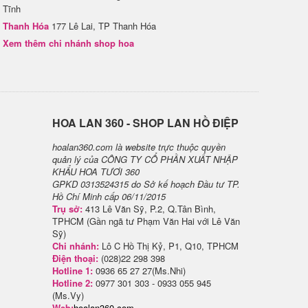
Tĩnh
Thanh Hóa
177 Lê Lai, TP Thanh Hóa
Xem thêm chi nhánh shop hoa
H​OA LAN 360 - SHOP LAN HỒ ĐIỆP
hoalan360.com là website trực thuộc quyền
quản lý của CÔNG TY CỔ PHẦN XUẤT NHẬP
KHẨU HOA TƯƠI 360
GPKD 0313524315 do Sở kế hoạch Đầu tư TP.
Hồ Chí Minh cấp 06/11/2015
Trụ sở:
413 Lê Văn Sỹ, P.2, Q.Tân Bình,
TPHCM (Gần ngã tư Phạm Văn Hai với Lê Văn
Sỹ)
Chi nhánh:
Lô C Hồ Thị Kỷ, P1, Q10, TPHCM
Điện thoại:
(028)22 298 398
Hotline 1:
0936 65 27 27(Ms.Nhi)
Hotline 2:
0977 301 303 - 0933 055 945
(Ms.Vy)
Web:
hoalan360.com