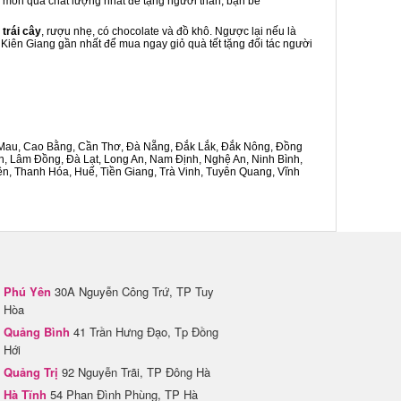
là món quà chất lượng nhất để tặng người thân, bạn bè
 trái cây
, rượu nhẹ, có chocolate và đồ khô. Ngược lại nếu là
h Kiên Giang gần nhất để mua ngay giỏ quà tết tặng đối tác người
Cà Mau, Cao Bằng, Cần Thơ, Đà Nẵng, Đắk Lắk, Đắk Nông, Đồng
n, Lâm Đồng, Đà Lạt, Long An, Nam Định, Nghệ An, Ninh Bình,
n, Thanh Hóa, Huế, Tiền Giang, Trà Vinh, Tuyên Quang, Vĩnh
Phú Yên
30A Nguyễn Công Trứ, TP Tuy
Hòa
Quảng Bình
41 Trần Hưng Đạo, Tp Đồng
Hới
Quảng Trị
92 Nguyễn Trãi, TP Đông Hà
Hà Tĩnh
54 Phan Đình Phùng, TP Hà