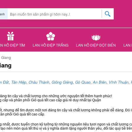
anh
N HỒ ĐIỆP TÍM
LAN HỒ ĐIỆP TRẮNG
LAN HỒ ĐIỆP ĐỘT BIẾN
LAN 
n Giang
iang
n Đất
,
Tân Hiệp
,
Châu Thành
,
Giồng Giềng
,
Gò Quao
,
An Biên
,
Vĩnh Thuận
,
 đáng tin cậy và chất lượng cho những ước nguyện tết thêm hạnh phúc!
g cấp và phân phối Giỏ quà tết cao cấp giá rẻ duy nhất tại Quận
ết, nhưng để tìm được một nơi đáng tin cậy và chất lượng không phải dễ dàng. Đó là
hân phối Giỏ quà tết cao cấp.
hất, được tuyển chọn kỹ lưỡng từ những nguyên liệu tươi ngon và chất lượng cao
 tạo nên món quà tết thú vị và ý nghĩa dành tặng người thân yêu, đối tác quý bề trê