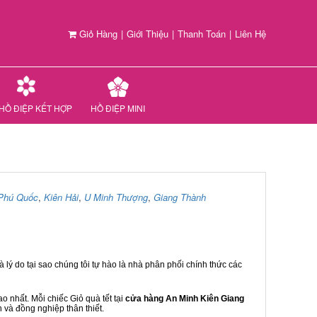
Giỏ Hàng
|
Giới Thiệu
|
Thanh Toán
|
Liên Hệ
HỒ ĐIỆP KẾT HỢP
HỒ ĐIỆP MINI
Phú Quốc
,
Kiên Hải
,
U Minh Thượng
,
Giang Thành
 lý do tại sao chúng tôi tự hào là nhà phân phối chính thức các
 nhất. Mỗi chiếc Giỏ quà tết tại
cửa hàng An Minh Kiên Giang
n và đồng nghiệp thân thiết.