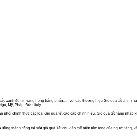
ắc xanh đỏ tím vàng hồng trắng phấn...... với các thương hiệu Giỏ quà tết chính hãn
a, Mỹ, Pháp, Đức, Italy.....
n phối chính thức các loại Giỏ quà tết cao cấp chính hiệu, Giỏ quà tết hàng nhập 
ồng thành công thì một giỏ quà Tết chu đáo thể hiện tấm lòng của người tặng, v