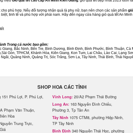
ng hiệu
Giỏ quà tết cao cấp An Minh Kiên Giang
. giỏ quà tết đẹp nhất 2023 luôn 
ết cho phù hợp. Nếu đối tượng nhận quà là phụ nữ, bạn nên chọn các sản phẩm
giỏ
c biệt, tinh tế và phù hợp với phái nam. Hãy đến ngay cửa hàng giỏ quà tết An Min
tết
Thành Trong cả nước bao gồm:
Bắc Giang, Bắc Ninh, Bến Tre, Bình Dương, Bình Định, Bình Phước, Bình Thuận, 
am,Sài Gòn, TPHCM, Khánh Hòa, Kiên Giang, Kon Tum, Lai Châu, Lào Cai, Lạng Sơ
ãi, Quảng Ninh, Quảng Trị, Sóc Trăng, Sơn La, Tây Ninh, Thái Bình, Thái Nguyê
SHOP HOA CÁC TỈNH
151 Phú Lợi, P. Phú Lợi,
Vĩnh Long:
20/A2 Phạm Thái Bường
Long An:
163 Nguyễn Đình Chiểu,
A Phạm Văn Thuận,
Phường 3, Tp Tân An
Biên Hòa
Tây Ninh
1075 CTM8, phường Hiệp Ninh,
Nguyễn Trung Trực,
TP Tây Ninh
Giá
Bình Định
340 Nguyễn Thái Học, phường