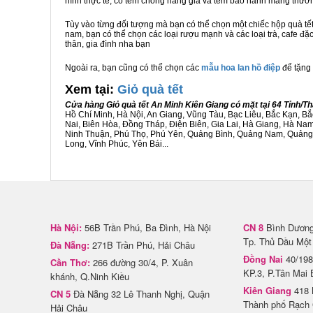
hình thực tế, có tem chống hàng giả và tem bảo hành mang thươ
Tùy vào từng đối tượng mà bạn có thể chọn một chiếc hộp quà t
nam, bạn có thể chọn các loại rượu mạnh và các loại trà, cafe đặ
thân, gia đình nha bạn
Ngoài ra, bạn cũng có thể chọn các
mẫu hoa lan hồ điệp
để tặng 
Xem tại:
G
iỏ quà tết
Cửa hàng Giỏ quà tết An Minh Kiên Giang có mặt tại 64 Tỉnh/
Hồ Chí Minh, Hà Nội, An Giang, Vũng Tàu, Bạc Liêu, Bắc Kạn, 
Nai, Biên Hòa, Đồng Tháp, Điện Biên, Gia Lai, Hà Giang, Hà N
Ninh Thuận, Phú Thọ, Phú Yên, Quảng Bình, Quảng Nam, Quảng Ng
Long, Vĩnh Phúc, Yên Bái...
Hà Nội:
56B Trần Phú, Ba Đình, Hà Nội
CN 8
Bình Dương 
Tp. Thủ Dầu Một
Đà Nẵng:
271B Trần Phú, Hải Châu
Đồng Nai
40/198
Cần Thơ:
266 đường 30/4, P. Xuân
KP.3, P.Tân Mai 
khánh, Q.Ninh Kiều
Kiên Giang
418 
CN 5
Đà Nẵng 32 Lê Thanh Nghị, Quận
Thành phố Rạch 
Hải Châu