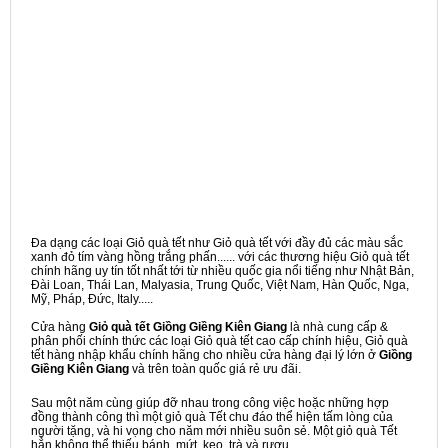
Đa dạng các loại Giỏ quà tết như Giỏ quà tết với đầy đủ các màu sắc
xanh đỏ tím vàng hồng trắng phấn...... với các thương hiệu Giỏ quà tết
chính hãng uy tín tốt nhất tới từ nhiều quốc gia nổi tiếng như Nhật Bản,
Đài Loan, Thái Lan, Malyasia, Trung Quốc, Việt Nam, Hàn Quốc, Nga,
Mỹ, Pháp, Đức, Italy.....
Cửa hàng
Giỏ quà tết Giồng Giềng Kiên Giang
là nhà cung cấp &
phân phối chính thức các loại Giỏ quà tết cao cấp chính hiệu, Giỏ quà
tết hàng nhập khẩu chính hãng cho nhiều cửa hàng đại lý lớn ở
Giồng
Giềng Kiên Giang
và trên toàn quốc giá rẻ ưu đãi.
Sau một năm cùng giúp đỡ nhau trong công việc hoặc những hợp
đồng thành công thì một giỏ quà Tết chu đáo thể hiện tấm lòng của
người tặng, và hi vọng cho năm mới nhiều suôn sẻ. Một giỏ quà Tết
hẳn không thể thiếu bánh, mứt, kẹo, trà và rượu,...