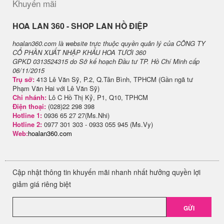
Khuyến mãi
H​OA LAN 360 - SHOP LAN HỒ ĐIỆP
hoalan360.com là website trực thuộc quyền quản lý của CÔNG TY
CỔ PHẦN XUẤT NHẬP KHẨU HOA TƯƠI 360
GPKD 0313524315 do Sở kế hoạch Đầu tư TP. Hồ Chí Minh cấp
06/11/2015
Trụ sở:
413 Lê Văn Sỹ, P.2, Q.Tân Bình, TPHCM (Gần ngã tư
Phạm Văn Hai với Lê Văn Sỹ)
Chi nhánh:
Lô C Hồ Thị Kỷ, P1, Q10, TPHCM
Điện thoại:
(028)22 298 398
Hotline 1:
0936 65 27 27(Ms.Nhi)
Hotline 2:
0977 301 303 - 0933 055 945 (Ms.Vy)
Web:
hoalan360.com
Cập nhật thông tin khuyến mãi nhanh nhất hưởng quyền lợi
giảm giá riêng biệt
GỬI