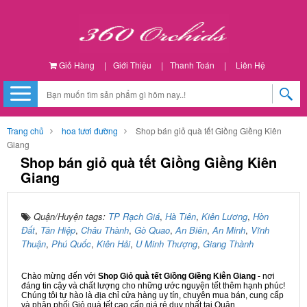
Giỏ Hàng
|
Giới Thiệu
|
Thanh Toán
|
Liên Hệ
Trang chủ
hoa tươi đường
Shop bán giỏ quà tết Giồng Giềng Kiên
Giang
Shop bán giỏ quà tết Giồng Giềng Kiên
Giang
Quận/Huyện tags:
TP Rạch Giá
,
Hà Tiên
,
Kiên Lương
,
Hòn
Đất
,
Tân Hiệp
,
Châu Thành
,
Gò Quao
,
An Biên
,
An Minh
,
Vĩnh
Thuận
,
Phú Quốc
,
Kiên Hải
,
U Minh Thượng
,
Giang Thành
Chào mừng đến với
Shop Giỏ quà tết Giồng Giềng Kiên Giang
- nơi
đáng tin cậy và chất lượng cho những ước nguyện tết thêm hạnh phúc!
Chúng tôi tự hào là địa chỉ cửa hàng uy tín, chuyên mua bán, cung cấp
và phân phối Giỏ quà tết cao cấp giá rẻ duy nhất tại Quận