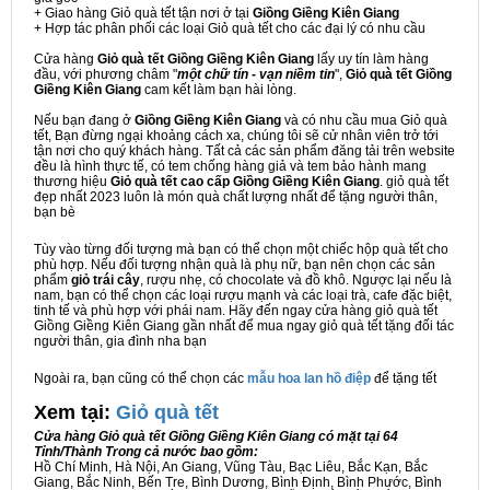
+ Giao hàng Giỏ quà tết tận nơi ở tại
Giồng Giềng Kiên Giang
+ Hợp tác phân phối các loại Giỏ quà tết cho các đại lý có nhu cầu
Cửa hàng
Giỏ quà tết Giồng Giềng Kiên Giang
lấy uy tín làm hàng
đầu, với phương châm "
một chữ tín - vạn niềm tin
",
Giỏ quà tết Giồng
Giềng Kiên Giang
cam kết làm bạn hài lòng.
Nếu bạn đang ở
Giồng Giềng Kiên Giang
và có nhu cầu mua Giỏ quà
tết, Bạn đừng ngại khoảng cách xa, chúng tôi sẽ cử nhân viên trở tới
tận nơi cho quý khách hàng. Tất cả các sản phẩm đăng tải trên website
đều là hình thực tế, có tem chống hàng giả và tem bảo hành mang
thương hiệu
Giỏ quà tết cao cấp Giồng Giềng Kiên Giang
. giỏ quà tết
đẹp nhất 2023 luôn là món quà chất lượng nhất để tặng người thân,
bạn bè
Tùy vào từng đối tượng mà bạn có thể chọn một chiếc hộp quà tết cho
phù hợp. Nếu đối tượng nhận quà là phụ nữ, bạn nên chọn các sản
phẩm
giỏ trái cây
, rượu nhẹ, có chocolate và đồ khô. Ngược lại nếu là
nam, bạn có thể chọn các loại rượu mạnh và các loại trà, cafe đặc biệt,
tinh tế và phù hợp với phái nam. Hãy đến ngay cửa hàng giỏ quà tết
Giồng Giềng Kiên Giang gần nhất để mua ngay giỏ quà tết tặng đối tác
người thân, gia đình nha bạn
Ngoài ra, bạn cũng có thể chọn các
mẫu hoa lan hồ điệp
để tặng tết
Xem tại:
G
iỏ quà tết
Cửa hàng Giỏ quà tết Giồng Giềng Kiên Giang có mặt tại 64
Tỉnh/Thành Trong cả nước bao gồm:
Hồ Chí Minh, Hà Nội, An Giang, Vũng Tàu, Bạc Liêu, Bắc Kạn, Bắc
Giang, Bắc Ninh, Bến Tre, Bình Dương, Bình Định, Bình Phước, Bình