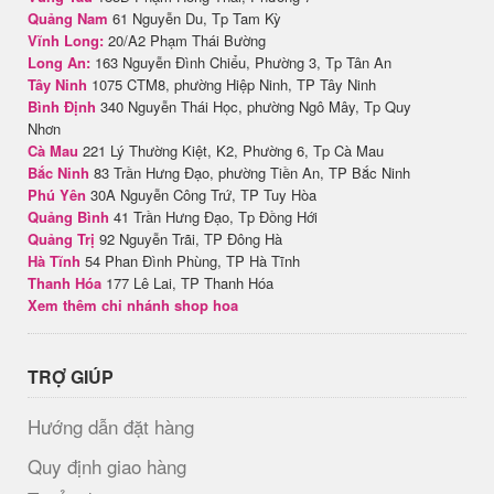
Quảng Nam
61 Nguyễn Du, Tp Tam Kỳ
Vĩnh Long:
20/A2 Phạm Thái Bường
Long An:
163 Nguyễn Đình Chiểu, Phường 3, Tp Tân An
Tây Ninh
1075 CTM8, phường Hiệp Ninh, TP Tây Ninh
Bình Định
340 Nguyễn Thái Học, phường Ngô Mây, Tp Quy
Nhơn
Cà Mau
221 Lý Thường Kiệt, K2, Phường 6, Tp Cà Mau
Bắc Ninh
83 Trần Hưng Đạo, phường Tiền An, TP Bắc Ninh
Phú Yên
30A Nguyễn Công Trứ, TP Tuy Hòa
Quảng Bình
41 Trần Hưng Đạo, Tp Đồng Hới
Quảng Trị
92 Nguyễn Trãi, TP Đông Hà
Hà Tĩnh
54 Phan Đình Phùng, TP Hà Tĩnh
Thanh Hóa
177 Lê Lai, TP Thanh Hóa
Xem thêm chi nhánh shop hoa
TRỢ GIÚP
Hướng dẫn đặt hàng
Quy định giao hàng