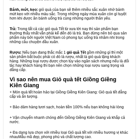
Bánh, mứt, kẹo:
giỏ quà của bạn sẽ thêm nhiều sắc xuân nhờ bánh
mứt kẹo với nhiều màu sắc. Trong những ngày mùa xuân còn gì tuyệt
hơn khi được ăn bánh uống trà cùng những người thân yêu.
Trà:
Trong tất cả các giỏ quà Tết từ xưa tới nay thì sản phẩm bạn
thường thấy nhất vẫn phải kể đến đó là trà. Bạn đừng nên bỏ qua sản
phẩm này bởi người Việt Nam có phong tục uống trà nhâm nhi trong
những câu chuyện đầu xuân.
Rượu:
Nếu bạn đang thắc mắc 1
giỏ quà Tết
gồm những gì thì một
sản phẩm bắt buộc phải có đó là rượu, nhất là giỏ quà tặng khách
hàng. Những loại rượu được chọn tùy vào ngân sách nhưng nếu là đối
tác hay khách hàng thì bạn nên chọn những loại rượu sang trọng và
đẳng cấp.
Vì sao nên mua
Giỏ quà tết Giồng Giềng
Kiên Giang
+ Món quà tết hoàn hảo tại Giồng Giềng Kiên Giang: Giỏ quà tết đẳng
cấp và ấn tượng.
+ Bảo đảm hàng tươi sạch, hoàn tiền 100% nếu bạn không hài lòng
+ Vận chuyển nhanh chóng đến Giồng Giềng Kiên Giang và khắp cả
nước.
+ Đa dạng lựa chọn với nhiều loại Giỏ quà tết với nhiều hương vị khác
nhauMẫu mã đẹp, phong phú và chất lượng cao.