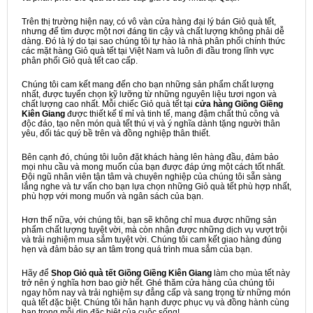
Trên thị trường hiện nay, có vô vàn cửa hàng đại lý bán Giỏ quà tết,
nhưng để tìm được một nơi đáng tin cậy và chất lượng không phải dễ
dàng. Đó là lý do tại sao chúng tôi tự hào là nhà phân phối chính thức
các mặt hàng Giỏ quà tết tại Việt Nam và luôn đi đầu trong lĩnh vực
phân phối Giỏ quà tết cao cấp.
Chúng tôi cam kết mang đến cho bạn những sản phẩm chất lượng
nhất, được tuyển chọn kỹ lưỡng từ những nguyên liệu tươi ngon và
chất lượng cao nhất. Mỗi chiếc Giỏ quà tết tại
cửa hàng Giồng Giềng
Kiên Giang
được thiết kế tỉ mỉ và tinh tế, mang đậm chất thủ công và
độc đáo, tạo nên món quà tết thú vị và ý nghĩa dành tặng người thân
yêu, đối tác quý bề trên và đồng nghiệp thân thiết.
Bên cạnh đó, chúng tôi luôn đặt khách hàng lên hàng đầu, đảm bảo
mọi nhu cầu và mong muốn của bạn được đáp ứng một cách tốt nhất.
Đội ngũ nhân viên tận tâm và chuyên nghiệp của chúng tôi sẵn sàng
lắng nghe và tư vấn cho bạn lựa chọn những Giỏ quà tết phù hợp nhất,
phù hợp với mong muốn và ngân sách của bạn.
Hơn thế nữa, với chúng tôi, bạn sẽ không chỉ mua được những sản
phẩm chất lượng tuyệt vời, mà còn nhận được những dịch vụ vượt trội
và trải nghiệm mua sắm tuyệt vời. Chúng tôi cam kết giao hàng đúng
hẹn và đảm bảo sự an tâm trong quá trình mua sắm của bạn.
Hãy để
Shop Giỏ quà tết Giồng Giềng Kiên Giang
làm cho mùa tết này
trở nên ý nghĩa hơn bao giờ hết. Ghé thăm cửa hàng của chúng tôi
ngay hôm nay và trải nghiệm sự đẳng cấp và sang trọng từ những món
quà tết đặc biệt. Chúng tôi hân hạnh được phục vụ và đồng hành cùng
bạn trong mỗi dịp đặc biệt của cuộc sống!