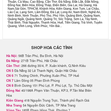
Thuận, Cà Mau, Cao Bằng, Cần Thơ, Đà Nẵng, Đắk Lắk, Đắk Nông,
Đồng Nai, Biên Hòa, Đồng Tháp, Điện Biên, Gia Lai, Hà Giang, Hà
Nam,Sài Gòn, TPHCM, Khánh Hòa, Kiên Giang, Kon Tum, Lai Châu,
Lào Cai, Lạng Sơn, Lâm Đồng, Đà Lạt, Long An, Nam Định, Nghệ An,
Ninh Bình, Ninh Thuận, Phú Thọ, Phú Yên, Quảng Bình, Quảng Nam,
Quảng Ngãi, Quảng Ninh, Quảng Trị, Sóc Trăng, Sơn La, Tây Ninh,
Thái Bình, Thái Nguyên, Thanh Hóa, Huế, Tiền Giang, Trà Vinh, Tuyên
Quang, Vĩnh Long, Vĩnh Phúc, Yên Bái...
SHOP HOA CÁC TỈNH
Hà Nội:
56B Trần Phú, Ba Đình, Hà Nội
Đà Nẵng:
271B Trần Phú, Hải Châu
Cần Thơ:
266 đường 30/4, P. Xuân khánh, Q.Ninh Kiều
CN 5
Đà Nẵng 32 Lê Thanh Nghị, Quận Hải Châu
CN 6
71 Trường Chinh, Phường Xuân Phú, TP Huế
CN 7
Lâm Đồng 05 Phan Đình Phùng
CN 8
Bình Dương 151 Phú Lợi, P. Phú Lợi, Tp. Thủ Dầu Một
Đồng Nai
40/198A Phạm Văn Thuận, KP.3, P.Tân Mai Biên
Hòa
Kiên Giang
418 Nguyễn Trung Trực, Thành phố Rạch Giá
Nha Trang
54 Nguyễn Đức Cảnh, TP Nha Trang
Vũng Tàu
185B Phạm Hồng Thái, Phường 7