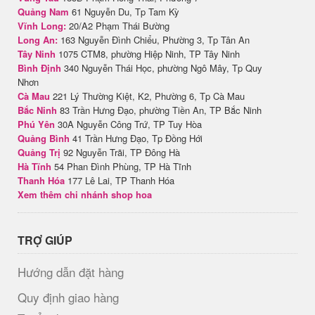
Quảng Nam
61 Nguyễn Du, Tp Tam Kỳ
Vĩnh Long:
20/A2 Phạm Thái Bường
Long An:
163 Nguyễn Đình Chiểu, Phường 3, Tp Tân An
Tây Ninh
1075 CTM8, phường Hiệp Ninh, TP Tây Ninh
Bình Định
340 Nguyễn Thái Học, phường Ngô Mây, Tp Quy
Nhơn
Cà Mau
221 Lý Thường Kiệt, K2, Phường 6, Tp Cà Mau
Bắc Ninh
83 Trần Hưng Đạo, phường Tiền An, TP Bắc Ninh
Phú Yên
30A Nguyễn Công Trứ, TP Tuy Hòa
Quảng Bình
41 Trần Hưng Đạo, Tp Đồng Hới
Quảng Trị
92 Nguyễn Trãi, TP Đông Hà
Hà Tĩnh
54 Phan Đình Phùng, TP Hà Tĩnh
Thanh Hóa
177 Lê Lai, TP Thanh Hóa
Xem thêm chi nhánh shop hoa
TRỢ GIÚP
Hướng dẫn đặt hàng
Quy định giao hàng