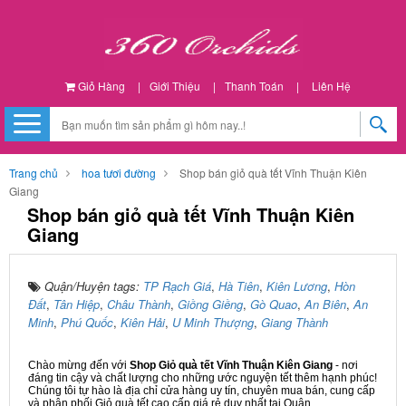
Giỏ Hàng
|
Giới Thiệu
|
Thanh Toán
|
Liên Hệ
Trang chủ
hoa tươi đường
Shop bán giỏ quà tết Vĩnh Thuận Kiên
Giang
Shop bán giỏ quà tết Vĩnh Thuận Kiên
Giang
Quận/Huyện tags:
TP Rạch Giá
,
Hà Tiên
,
Kiên Lương
,
Hòn
Đất
,
Tân Hiệp
,
Châu Thành
,
Giồng Giềng
,
Gò Quao
,
An Biên
,
An
Minh
,
Phú Quốc
,
Kiên Hải
,
U Minh Thượng
,
Giang Thành
Chào mừng đến với
Shop Giỏ quà tết Vĩnh Thuận Kiên Giang
- nơi
đáng tin cậy và chất lượng cho những ước nguyện tết thêm hạnh phúc!
Chúng tôi tự hào là địa chỉ cửa hàng uy tín, chuyên mua bán, cung cấp
và phân phối Giỏ quà tết cao cấp giá rẻ duy nhất tại Quận