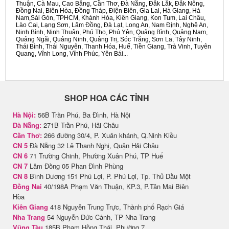
Thuận, Cà Mau, Cao Bằng, Cần Thơ, Đà Nẵng, Đắk Lắk, Đắk Nông,
Đồng Nai, Biên Hòa, Đồng Tháp, Điện Biên, Gia Lai, Hà Giang, Hà
Nam,Sài Gòn, TPHCM, Khánh Hòa, Kiên Giang, Kon Tum, Lai Châu,
Lào Cai, Lạng Sơn, Lâm Đồng, Đà Lạt, Long An, Nam Định, Nghệ An,
Ninh Bình, Ninh Thuận, Phú Thọ, Phú Yên, Quảng Bình, Quảng Nam,
Quảng Ngãi, Quảng Ninh, Quảng Trị, Sóc Trăng, Sơn La, Tây Ninh,
Thái Bình, Thái Nguyên, Thanh Hóa, Huế, Tiền Giang, Trà Vinh, Tuyên
Quang, Vĩnh Long, Vĩnh Phúc, Yên Bái...
SHOP HOA CÁC TỈNH
Hà Nội:
56B Trần Phú, Ba Đình, Hà Nội
Đà Nẵng:
271B Trần Phú, Hải Châu
Cần Thơ:
266 đường 30/4, P. Xuân khánh, Q.Ninh Kiều
CN 5
Đà Nẵng 32 Lê Thanh Nghị, Quận Hải Châu
CN 6
71 Trường Chinh, Phường Xuân Phú, TP Huế
CN 7
Lâm Đồng 05 Phan Đình Phùng
CN 8
Bình Dương 151 Phú Lợi, P. Phú Lợi, Tp. Thủ Dầu Một
Đồng Nai
40/198A Phạm Văn Thuận, KP.3, P.Tân Mai Biên
Hòa
Kiên Giang
418 Nguyễn Trung Trực, Thành phố Rạch Giá
Nha Trang
54 Nguyễn Đức Cảnh, TP Nha Trang
Vũng Tàu
185B Phạm Hồng Thái, Phường 7