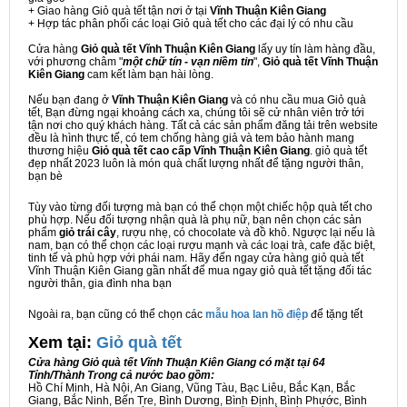
+ Giao hàng Giỏ quà tết tận nơi ở tại
Vĩnh Thuận Kiên Giang
+ Hợp tác phân phối các loại Giỏ quà tết cho các đại lý có nhu cầu
Cửa hàng
Giỏ quà tết Vĩnh Thuận Kiên Giang
lấy uy tín làm hàng đầu,
với phương châm "
một chữ tín - vạn niềm tin
",
Giỏ quà tết Vĩnh Thuận
Kiên Giang
cam kết làm bạn hài lòng.
Nếu bạn đang ở
Vĩnh Thuận Kiên Giang
và có nhu cầu mua Giỏ quà
tết, Bạn đừng ngại khoảng cách xa, chúng tôi sẽ cử nhân viên trở tới
tận nơi cho quý khách hàng. Tất cả các sản phẩm đăng tải trên website
đều là hình thực tế, có tem chống hàng giả và tem bảo hành mang
thương hiệu
Giỏ quà tết cao cấp Vĩnh Thuận Kiên Giang
. giỏ quà tết
đẹp nhất 2023 luôn là món quà chất lượng nhất để tặng người thân,
bạn bè
Tùy vào từng đối tượng mà bạn có thể chọn một chiếc hộp quà tết cho
phù hợp. Nếu đối tượng nhận quà là phụ nữ, bạn nên chọn các sản
phẩm
giỏ trái cây
, rượu nhẹ, có chocolate và đồ khô. Ngược lại nếu là
nam, bạn có thể chọn các loại rượu mạnh và các loại trà, cafe đặc biệt,
tinh tế và phù hợp với phái nam. Hãy đến ngay cửa hàng giỏ quà tết
Vĩnh Thuận Kiên Giang gần nhất để mua ngay giỏ quà tết tặng đối tác
người thân, gia đình nha bạn
Ngoài ra, bạn cũng có thể chọn các
mẫu hoa lan hồ điệp
để tặng tết
Xem tại:
G
iỏ quà tết
Cửa hàng Giỏ quà tết Vĩnh Thuận Kiên Giang có mặt tại 64
Tỉnh/Thành Trong cả nước bao gồm:
Hồ Chí Minh, Hà Nội, An Giang, Vũng Tàu, Bạc Liêu, Bắc Kạn, Bắc
Giang, Bắc Ninh, Bến Tre, Bình Dương, Bình Định, Bình Phước, Bình