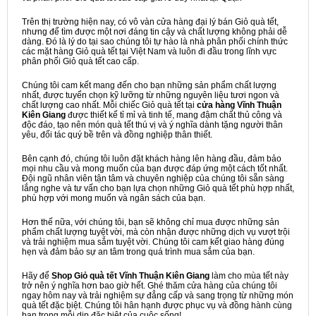
Trên thị trường hiện nay, có vô vàn cửa hàng đại lý bán Giỏ quà tết,
nhưng để tìm được một nơi đáng tin cậy và chất lượng không phải dễ
dàng. Đó là lý do tại sao chúng tôi tự hào là nhà phân phối chính thức
các mặt hàng Giỏ quà tết tại Việt Nam và luôn đi đầu trong lĩnh vực
phân phối Giỏ quà tết cao cấp.
Chúng tôi cam kết mang đến cho bạn những sản phẩm chất lượng
nhất, được tuyển chọn kỹ lưỡng từ những nguyên liệu tươi ngon và
chất lượng cao nhất. Mỗi chiếc Giỏ quà tết tại
cửa hàng Vĩnh Thuận
Kiên Giang
được thiết kế tỉ mỉ và tinh tế, mang đậm chất thủ công và
độc đáo, tạo nên món quà tết thú vị và ý nghĩa dành tặng người thân
yêu, đối tác quý bề trên và đồng nghiệp thân thiết.
Bên cạnh đó, chúng tôi luôn đặt khách hàng lên hàng đầu, đảm bảo
mọi nhu cầu và mong muốn của bạn được đáp ứng một cách tốt nhất.
Đội ngũ nhân viên tận tâm và chuyên nghiệp của chúng tôi sẵn sàng
lắng nghe và tư vấn cho bạn lựa chọn những Giỏ quà tết phù hợp nhất,
phù hợp với mong muốn và ngân sách của bạn.
Hơn thế nữa, với chúng tôi, bạn sẽ không chỉ mua được những sản
phẩm chất lượng tuyệt vời, mà còn nhận được những dịch vụ vượt trội
và trải nghiệm mua sắm tuyệt vời. Chúng tôi cam kết giao hàng đúng
hẹn và đảm bảo sự an tâm trong quá trình mua sắm của bạn.
Hãy để
Shop Giỏ quà tết Vĩnh Thuận Kiên Giang
làm cho mùa tết này
trở nên ý nghĩa hơn bao giờ hết. Ghé thăm cửa hàng của chúng tôi
ngay hôm nay và trải nghiệm sự đẳng cấp và sang trọng từ những món
quà tết đặc biệt. Chúng tôi hân hạnh được phục vụ và đồng hành cùng
bạn trong mỗi dịp đặc biệt của cuộc sống!