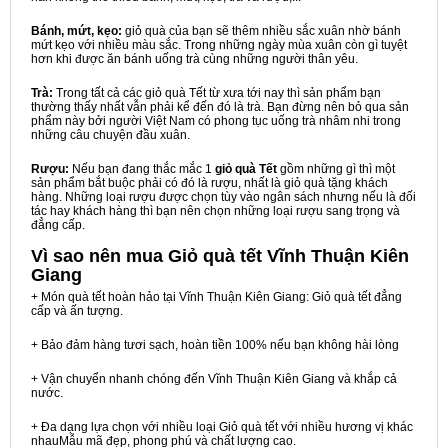
Bánh, mứt, kẹo:
giỏ quà của bạn sẽ thêm nhiều sắc xuân nhờ bánh
mứt kẹo với nhiều màu sắc. Trong những ngày mùa xuân còn gì tuyệt
hơn khi được ăn bánh uống trà cùng những người thân yêu.
Trà:
Trong tất cả các giỏ quà Tết từ xưa tới nay thì sản phẩm bạn
thường thấy nhất vẫn phải kể đến đó là trà. Bạn đừng nên bỏ qua sản
phẩm này bởi người Việt Nam có phong tục uống trà nhâm nhi trong
những câu chuyện đầu xuân.
Rượu:
Nếu bạn đang thắc mắc 1
giỏ quà Tết
gồm những gì thì một
sản phẩm bắt buộc phải có đó là rượu, nhất là giỏ quà tặng khách
hàng. Những loại rượu được chọn tùy vào ngân sách nhưng nếu là đối
tác hay khách hàng thì bạn nên chọn những loại rượu sang trọng và
đẳng cấp.
Vì sao nên mua
Giỏ quà tết Vĩnh Thuận Kiên
Giang
+ Món quà tết hoàn hảo tại Vĩnh Thuận Kiên Giang: Giỏ quà tết đẳng
cấp và ấn tượng.
+ Bảo đảm hàng tươi sạch, hoàn tiền 100% nếu bạn không hài lòng
+ Vận chuyển nhanh chóng đến Vĩnh Thuận Kiên Giang và khắp cả
nước.
+ Đa dạng lựa chọn với nhiều loại Giỏ quà tết với nhiều hương vị khác
nhauMẫu mã đẹp, phong phú và chất lượng cao.