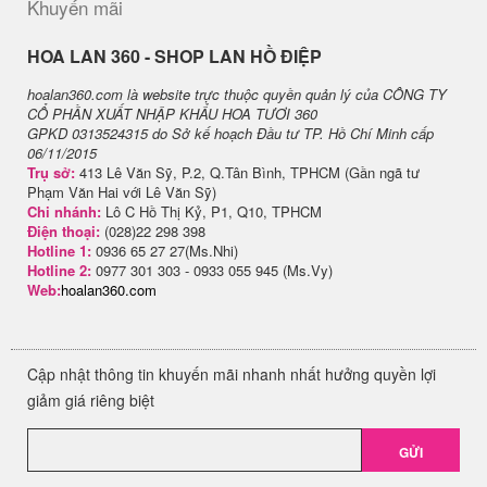
Khuyến mãi
H​OA LAN 360 - SHOP LAN HỒ ĐIỆP
hoalan360.com là website trực thuộc quyền quản lý của CÔNG TY
CỔ PHẦN XUẤT NHẬP KHẨU HOA TƯƠI 360
GPKD 0313524315 do Sở kế hoạch Đầu tư TP. Hồ Chí Minh cấp
06/11/2015
Trụ sở:
413 Lê Văn Sỹ, P.2, Q.Tân Bình, TPHCM (Gần ngã tư
Phạm Văn Hai với Lê Văn Sỹ)
Chi nhánh:
Lô C Hồ Thị Kỷ, P1, Q10, TPHCM
Điện thoại:
(028)22 298 398
Hotline 1:
0936 65 27 27(Ms.Nhi)
Hotline 2:
0977 301 303 - 0933 055 945 (Ms.Vy)
Web:
hoalan360.com
Cập nhật thông tin khuyến mãi nhanh nhất hưởng quyền lợi
giảm giá riêng biệt
GỬI