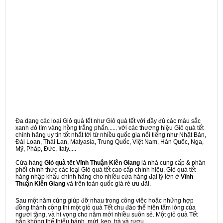
Đa dạng các loại Giỏ quà tết như Giỏ quà tết với đầy đủ các màu sắc
xanh đỏ tím vàng hồng trắng phấn...... với các thương hiệu Giỏ quà tết
chính hãng uy tín tốt nhất tới từ nhiều quốc gia nổi tiếng như Nhật Bản,
Đài Loan, Thái Lan, Malyasia, Trung Quốc, Việt Nam, Hàn Quốc, Nga,
Mỹ, Pháp, Đức, Italy.....
Cửa hàng
Giỏ quà tết Vĩnh Thuận Kiên Giang
là nhà cung cấp & phân
phối chính thức các loại Giỏ quà tết cao cấp chính hiệu, Giỏ quà tết
hàng nhập khẩu chính hãng cho nhiều cửa hàng đại lý lớn ở
Vĩnh
Thuận Kiên Giang
và trên toàn quốc giá rẻ ưu đãi.
Sau một năm cùng giúp đỡ nhau trong công việc hoặc những hợp
đồng thành công thì một giỏ quà Tết chu đáo thể hiện tấm lòng của
người tặng, và hi vọng cho năm mới nhiều suôn sẻ. Một giỏ quà Tết
hẳn không thể thiếu bánh, mứt, kẹo, trà và rượu,...