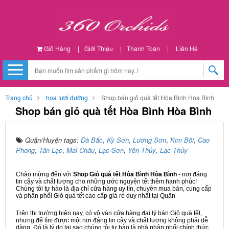
Giỏ Hàng
|
Giới Thiệu
|
Thanh Toán
|
Liên Hệ
Trang chủ
hoa tươi đường
Shop bán giỏ quà tết Hòa Bình Hòa Bình
Shop bán giỏ quà tết Hòa Bình Hòa Bình
Quận/Huyện tags:
Đà Bắc
,
Kỳ Sơn
,
Lương Sơn
,
Kim Bôi
,
Cao
Phong
,
Tân Lạc
,
Mai Châu
,
Lạc Sơn
,
Yên Thủy
,
Lạc Thủy
Chào mừng đến với
Shop Giỏ quà tết Hòa Bình Hòa Bình
- nơi đáng
tin cậy và chất lượng cho những ước nguyện tết thêm hạnh phúc!
Chúng tôi tự hào là địa chỉ cửa hàng uy tín, chuyên mua bán, cung cấp
và phân phối Giỏ quà tết cao cấp giá rẻ duy nhất tại Quận
Trên thị trường hiện nay, có vô vàn cửa hàng đại lý bán Giỏ quà tết,
nhưng để tìm được một nơi đáng tin cậy và chất lượng không phải dễ
dàng. Đó là lý do tại sao chúng tôi tự hào là nhà phân phối chính thức