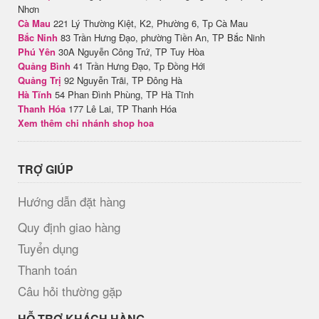
Nhơn
Cà Mau
221 Lý Thường Kiệt, K2, Phường 6, Tp Cà Mau
Bắc Ninh
83 Trần Hưng Đạo, phường Tiền An, TP Bắc Ninh
Phú Yên
30A Nguyễn Công Trứ, TP Tuy Hòa
Quảng Bình
41 Trần Hưng Đạo, Tp Đồng Hới
Quảng Trị
92 Nguyễn Trãi, TP Đông Hà
Hà Tĩnh
54 Phan Đình Phùng, TP Hà Tĩnh
Thanh Hóa
177 Lê Lai, TP Thanh Hóa
Xem thêm chi nhánh shop hoa
TRỢ GIÚP
Hướng dẫn đặt hàng
Quy định giao hàng
Tuyển dụng
Thanh toán
Câu hỏi thường gặp
HỖ TRỢ KHÁCH HÀNG