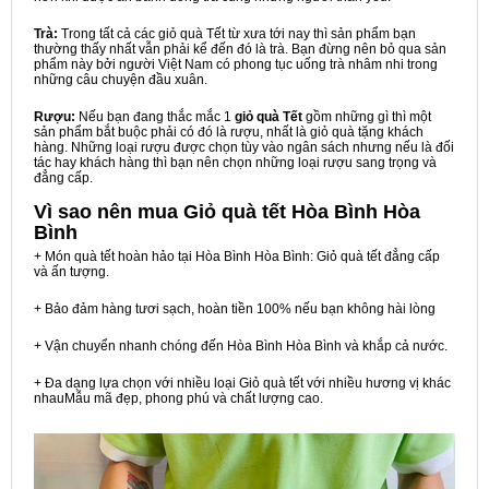
Trà:
Trong tất cả các giỏ quà Tết từ xưa tới nay thì sản phẩm bạn
thường thấy nhất vẫn phải kể đến đó là trà. Bạn đừng nên bỏ qua sản
phẩm này bởi người Việt Nam có phong tục uống trà nhâm nhi trong
những câu chuyện đầu xuân.
Rượu:
Nếu bạn đang thắc mắc 1
giỏ quà Tết
gồm những gì thì một
sản phẩm bắt buộc phải có đó là rượu, nhất là giỏ quà tặng khách
hàng. Những loại rượu được chọn tùy vào ngân sách nhưng nếu là đối
tác hay khách hàng thì bạn nên chọn những loại rượu sang trọng và
đẳng cấp.
Vì sao nên mua
Giỏ quà tết Hòa Bình Hòa
Bình
+ Món quà tết hoàn hảo tại Hòa Bình Hòa Bình: Giỏ quà tết đẳng cấp
và ấn tượng.
+ Bảo đảm hàng tươi sạch, hoàn tiền 100% nếu bạn không hài lòng
+ Vận chuyển nhanh chóng đến Hòa Bình Hòa Bình và khắp cả nước.
+ Đa dạng lựa chọn với nhiều loại Giỏ quà tết với nhiều hương vị khác
nhauMẫu mã đẹp, phong phú và chất lượng cao.