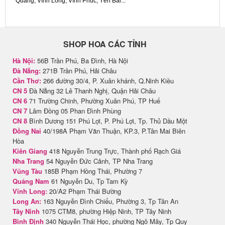
Quang, Vĩnh Long, Vĩnh Phúc, Yên Bái...
SHOP HOA CÁC TỈNH
Hà Nội:
56B Trần Phú, Ba Đình, Hà Nội
Đà Nẵng:
271B Trần Phú, Hải Châu
Cần Thơ:
266 đường 30/4, P. Xuân khánh, Q.Ninh Kiều
CN 5
Đà Nẵng 32 Lê Thanh Nghị, Quận Hải Châu
CN 6
71 Trường Chinh, Phường Xuân Phú, TP Huế
CN 7
Lâm Đồng 05 Phan Đình Phùng
CN 8
Bình Dương 151 Phú Lợi, P. Phú Lợi, Tp. Thủ Dầu Một
Đồng Nai
40/198A Phạm Văn Thuận, KP.3, P.Tân Mai Biên
Hòa
Kiên Giang
418 Nguyễn Trung Trực, Thành phố Rạch Giá
Nha Trang
54 Nguyễn Đức Cảnh, TP Nha Trang
Vũng Tàu
185B Phạm Hồng Thái, Phường 7
Quảng Nam
61 Nguyễn Du, Tp Tam Kỳ
Vĩnh Long:
20/A2 Phạm Thái Bường
Long An:
163 Nguyễn Đình Chiểu, Phường 3, Tp Tân An
Tây Ninh
1075 CTM8, phường Hiệp Ninh, TP Tây Ninh
Bình Định
340 Nguyễn Thái Học, phường Ngô Mây, Tp Quy