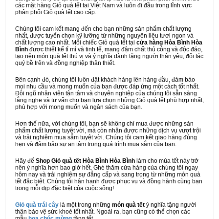
các mặt hàng Giỏ quà tết tại Việt Nam và luôn đi đầu trong lĩnh vực
phân phối Giỏ quà tết cao cấp.
Chúng tôi cam kết mang đến cho bạn những sản phẩm chất lượng
nhất, được tuyển chọn kỹ lưỡng từ những nguyên liệu tươi ngon và
chất lượng cao nhất. Mỗi chiếc Giỏ quà tết tại
cửa hàng Hòa Bình Hòa
Bình
được thiết kế tỉ mỉ và tinh tế, mang đậm chất thủ công và độc đáo,
tạo nên món quà tết thú vị và ý nghĩa dành tặng người thân yêu, đối tác
quý bề trên và đồng nghiệp thân thiết.
Bên cạnh đó, chúng tôi luôn đặt khách hàng lên hàng đầu, đảm bảo
mọi nhu cầu và mong muốn của bạn được đáp ứng một cách tốt nhất.
Đội ngũ nhân viên tận tâm và chuyên nghiệp của chúng tôi sẵn sàng
lắng nghe và tư vấn cho bạn lựa chọn những Giỏ quà tết phù hợp nhất,
phù hợp với mong muốn và ngân sách của bạn.
Hơn thế nữa, với chúng tôi, bạn sẽ không chỉ mua được những sản
phẩm chất lượng tuyệt vời, mà còn nhận được những dịch vụ vượt trội
và trải nghiệm mua sắm tuyệt vời. Chúng tôi cam kết giao hàng đúng
hẹn và đảm bảo sự an tâm trong quá trình mua sắm của bạn.
Hãy để
Shop Giỏ quà tết Hòa Bình Hòa Bình
làm cho mùa tết này trở
nên ý nghĩa hơn bao giờ hết. Ghé thăm cửa hàng của chúng tôi ngay
hôm nay và trải nghiệm sự đẳng cấp và sang trọng từ những món quà
tết đặc biệt. Chúng tôi hân hạnh được phục vụ và đồng hành cùng bạn
trong mỗi dịp đặc biệt của cuộc sống!
Giỏ quà trái cây
là một trong những
món quà tết
ý nghĩa tặng người
thân bảo vệ sức khoẻ tốt nhất. Ngoài ra, bạn cũng có thể chọn các
mẫu
hoa chúc mừng
tặng tết