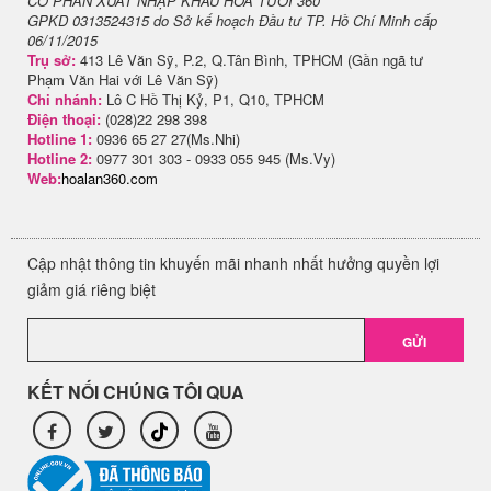
CỔ PHẦN XUẤT NHẬP KHẨU HOA TƯƠI 360
GPKD 0313524315 do Sở kế hoạch Đầu tư TP. Hồ Chí Minh cấp
06/11/2015
Trụ sở:
413 Lê Văn Sỹ, P.2, Q.Tân Bình, TPHCM (Gần ngã tư
Phạm Văn Hai với Lê Văn Sỹ)
Chi nhánh:
Lô C Hồ Thị Kỷ, P1, Q10, TPHCM
Điện thoại:
(028)22 298 398
Hotline 1:
0936 65 27 27(Ms.Nhi)
Hotline 2:
0977 301 303 - 0933 055 945 (Ms.Vy)
Web:
hoalan360.com
Cập nhật thông tin khuyến mãi nhanh nhất hưởng quyền lợi
giảm giá riêng biệt
GỬI
KẾT NỐI CHÚNG TÔI QUA