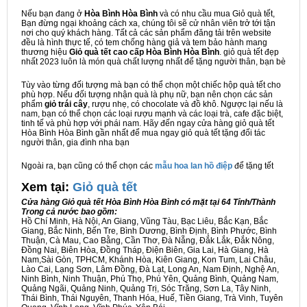
Nếu bạn đang ở
Hòa Bình Hòa Bình
và có nhu cầu mua Giỏ quà tết,
Bạn đừng ngại khoảng cách xa, chúng tôi sẽ cử nhân viên trở tới tận
nơi cho quý khách hàng. Tất cả các sản phẩm đăng tải trên website
đều là hình thực tế, có tem chống hàng giả và tem bảo hành mang
thương hiệu
Giỏ quà tết cao cấp Hòa Bình Hòa Bình
. giỏ quà tết đẹp
nhất 2023 luôn là món quà chất lượng nhất để tặng người thân, bạn bè
Tùy vào từng đối tượng mà bạn có thể chọn một chiếc hộp quà tết cho
phù hợp. Nếu đối tượng nhận quà là phụ nữ, bạn nên chọn các sản
phẩm
giỏ trái cây
, rượu nhẹ, có chocolate và đồ khô. Ngược lại nếu là
nam, bạn có thể chọn các loại rượu mạnh và các loại trà, cafe đặc biệt,
tinh tế và phù hợp với phái nam. Hãy đến ngay cửa hàng giỏ quà tết
Hòa Bình Hòa Bình gần nhất để mua ngay giỏ quà tết tặng đối tác
người thân, gia đình nha bạn
Ngoài ra, bạn cũng có thể chọn các
mẫu hoa lan hồ điệp
để tặng tết
Xem tại:
G
iỏ quà tết
Cửa hàng Giỏ quà tết Hòa Bình Hòa Bình có mặt tại 64 Tỉnh/Thành
Trong cả nước bao gồm:
Hồ Chí Minh, Hà Nội, An Giang, Vũng Tàu, Bạc Liêu, Bắc Kạn, Bắc
Giang, Bắc Ninh, Bến Tre, Bình Dương, Bình Định, Bình Phước, Bình
Thuận, Cà Mau, Cao Bằng, Cần Thơ, Đà Nẵng, Đắk Lắk, Đắk Nông,
Đồng Nai, Biên Hòa, Đồng Tháp, Điện Biên, Gia Lai, Hà Giang, Hà
Nam,Sài Gòn, TPHCM, Khánh Hòa, Kiên Giang, Kon Tum, Lai Châu,
Lào Cai, Lạng Sơn, Lâm Đồng, Đà Lạt, Long An, Nam Định, Nghệ An,
Ninh Bình, Ninh Thuận, Phú Thọ, Phú Yên, Quảng Bình, Quảng Nam,
Quảng Ngãi, Quảng Ninh, Quảng Trị, Sóc Trăng, Sơn La, Tây Ninh,
Thái Bình, Thái Nguyên, Thanh Hóa, Huế, Tiền Giang, Trà Vinh, Tuyên