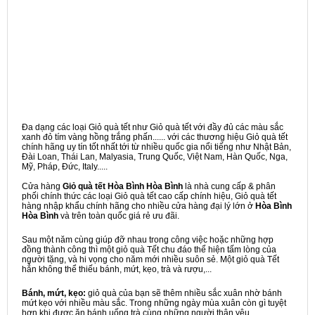
Đa dạng các loại Giỏ quà tết như Giỏ quà tết với đầy đủ các màu sắc
xanh đỏ tím vàng hồng trắng phấn...... với các thương hiệu Giỏ quà tết
chính hãng uy tín tốt nhất tới từ nhiều quốc gia nổi tiếng như Nhật Bản,
Đài Loan, Thái Lan, Malyasia, Trung Quốc, Việt Nam, Hàn Quốc, Nga,
Mỹ, Pháp, Đức, Italy.....
Cửa hàng
Giỏ quà tết Hòa Bình Hòa Bình
là nhà cung cấp & phân
phối chính thức các loại Giỏ quà tết cao cấp chính hiệu, Giỏ quà tết
hàng nhập khẩu chính hãng cho nhiều cửa hàng đại lý lớn ở
Hòa Bình
Hòa Bình
và trên toàn quốc giá rẻ ưu đãi.
Sau một năm cùng giúp đỡ nhau trong công việc hoặc những hợp
đồng thành công thì một giỏ quà Tết chu đáo thể hiện tấm lòng của
người tặng, và hi vọng cho năm mới nhiều suôn sẻ. Một giỏ quà Tết
hẳn không thể thiếu bánh, mứt, kẹo, trà và rượu,...
Bánh, mứt, kẹo:
giỏ quà của bạn sẽ thêm nhiều sắc xuân nhờ bánh
mứt kẹo với nhiều màu sắc. Trong những ngày mùa xuân còn gì tuyệt
hơn khi được ăn bánh uống trà cùng những người thân yêu.