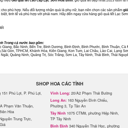
ng hiệu
Giỏ quà tết cao cấp Lạc Sơn Hòa Bình
. giỏ quà tết đẹp nhất 2023 luôn l
ết cho phù hợp. Nếu đối tượng nhận quà là phụ nữ, bạn nên chọn các sản phẩm
giỏ
c biệt, tinh tế và phù hợp với phái nam. Hãy đến ngay cửa hàng giỏ quà tết Lạc Sơ
tết
ành Trong cả nước bao gồm:
Bắc Giang, Bắc Ninh, Bến Tre, Bình Dương, Bình Định, Bình Phước, Bình Thuận, 
am,Sài Gòn, TPHCM, Khánh Hòa, Kiên Giang, Kon Tum, Lai Châu, Lào Cai, Lạng Sơ
ãi, Quảng Ninh, Quảng Trị, Sóc Trăng, Sơn La, Tây Ninh, Thái Bình, Thái Nguyê
SHOP HOA CÁC TỈNH
151 Phú Lợi, P. Phú Lợi,
Vĩnh Long:
20/A2 Phạm Thái Bường
Long An:
163 Nguyễn Đình Chiểu,
A Phạm Văn Thuận,
Phường 3, Tp Tân An
Biên Hòa
Tây Ninh
1075 CTM8, phường Hiệp Ninh,
Nguyễn Trung Trực,
TP Tây Ninh
Giá
Bình Định
340 Nguyễn Thái Học, phường