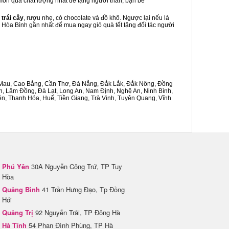
à món quà chất lượng nhất để tặng người thân, bạn bè
 trái cây
, rượu nhẹ, có chocolate và đồ khô. Ngược lại nếu là
n Hòa Bình gần nhất để mua ngay giỏ quà tết tặng đối tác người
Cà Mau, Cao Bằng, Cần Thơ, Đà Nẵng, Đắk Lắk, Đắk Nông, Đồng
n, Lâm Đồng, Đà Lạt, Long An, Nam Định, Nghệ An, Ninh Bình,
n, Thanh Hóa, Huế, Tiền Giang, Trà Vinh, Tuyên Quang, Vĩnh
Phú Yên
30A Nguyễn Công Trứ, TP Tuy
Hòa
Quảng Bình
41 Trần Hưng Đạo, Tp Đồng
Hới
Quảng Trị
92 Nguyễn Trãi, TP Đông Hà
Hà Tĩnh
54 Phan Đình Phùng, TP Hà