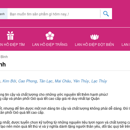
anh
N HỒ ĐIỆP TÍM
LAN HỒ ĐIỆP TRẮNG
LAN HỒ ĐIỆP ĐỘT BIẾN
LAN 
 Bình
nh
n
,
Kim Bôi
,
Cao Phong
,
Tân Lạc
,
Mai Châu
,
Yên Thủy
,
Lạc Thủy
áng tin cậy và chất lượng cho những ước nguyện tết thêm hạnh phúc!
g cấp và phân phối Giỏ quà tết cao cấp giá rẻ duy nhất tại Quận
ết, nhưng để tìm được một nơi đáng tin cậy và chất lượng không phải dễ dàng. Đó là
hân phối Giỏ quà tết cao cấp.
hất, được tuyển chọn kỹ lưỡng từ những nguyên liệu tươi ngon và chất lượng cao
 tạo nên món quà tết thú vị và ý nghĩa dành tặng người thân yêu, đối tác quý bề trê