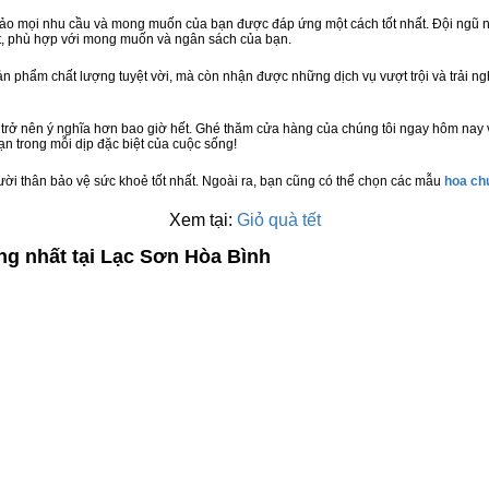
bảo mọi nhu cầu và mong muốn của bạn được đáp ứng một cách tốt nhất. Đội ngũ n
t, phù hợp với mong muốn và ngân sách của bạn.
n phẩm chất lượng tuyệt vời, mà còn nhận được những dịch vụ vượt trội và trải n
trở nên ý nghĩa hơn bao giờ hết. Ghé thăm cửa hàng của chúng tôi ngay hôm nay 
n trong mỗi dịp đặc biệt của cuộc sống!
ười thân bảo vệ sức khoẻ tốt nhất. Ngoài ra, bạn cũng có thể chọn các mẫu
hoa c
Xem tại:
Giỏ quà tết
ng nhất tại Lạc Sơn Hòa Bình