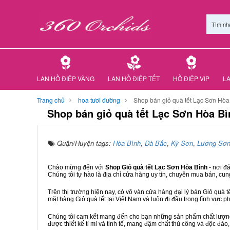
Tìm nh
LAN HỒ ĐIỆP VÀNG
LAN HỒ ĐIỆP TẾT
HỒ ĐIỆP VIP
LA
Trang chủ
hoa tươi đường
Shop bán giỏ quà tết Lạc Sơn Hòa
Shop bán giỏ quà tết Lạc Sơn Hòa Bì
Quận/Huyện tags:
Hòa Bình
,
Đà Bắc
,
Kỳ Sơn
,
Lương Sơ
Chào mừng đến với
Shop Giỏ quà tết Lạc Sơn Hòa Bình
- nơi đ
Chúng tôi tự hào là địa chỉ cửa hàng uy tín, chuyên mua bán, cun
Trên thị trường hiện nay, có vô vàn cửa hàng đại lý bán Giỏ quà t
mặt hàng Giỏ quà tết tại Việt Nam và luôn đi đầu trong lĩnh vực p
Chúng tôi cam kết mang đến cho bạn những sản phẩm chất lượng n
được thiết kế tỉ mỉ và tinh tế, mang đậm chất thủ công và độc đáo,