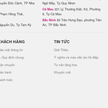
uyễn Đức Cảnh, TP Nha
Ngô Mây, Tp Quy Nhơn
Cà Mau
221 Lý Thường Kiệt, K2, Phường
Phạm Hồng Thái,
6, Tp Cà Mau
Bắc Ninh
83 Trần Hưng Đạo, phường Tiền
Nguyễn Du, Tp Tam Kỳ
An, TP Bắc Ninh
KHÁCH HÀNG
TIN TỨC
ảo mật thông tin
Giới Thiệu
& Quy định chung
Ý nghĩa và màu sắc lan hồ điệp
vận chuyển
Tư vấn tặng hoa
bảo hành
Khuyến mãi
hanh toán