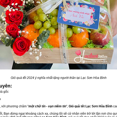
Giỏ quà tết 2024 ý nghĩa nhất tặng người thân tại Lạc Sơn Hòa Bình
uyên:
iá gốc
u
u, với phương châm "
một chữ tín - vạn niềm tin
",
Giỏ quà tết Lạc Sơn Hòa Bình
cam
t, Bạn đừng ngại khoảng cách xa, chúng tôi sẽ cử nhân viên trở tới tận nơi cho qu