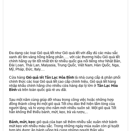
Đa dạng các loại Giỏ quà tết như Giỏ quà tết với đầy đủ các màu sắc
xanh đỏ tím vàng hồng trắng phấn...... với các thương hiệu Giỏ quà tết
chính hãng uy tín tốt nhất tới từ nhiều quốc gia nổi tiếng như Nhật Bản,
Đài Loan, Thái Lan, Malyasia, Trung Quốc, Việt Nam, Hàn Quốc, Nga,
Mỹ, Pháp, Đức, Italy.....
Cửa hàng
Giỏ quà tết Tân Lạc Hòa Bình
là nhà cung cấp & phân phối
chính thức các loại Giỏ quà tết cao cấp chính hiệu, Giỏ quà tết hàng
nhập khẩu chính hãng cho nhiều cửa hàng đại lý lớn ở
Tân Lạc Hòa
Bình
và trên toàn quốc giá rẻ ưu đãi.
Sau một năm cùng giúp đỡ nhau trong công việc hoặc những hợp
đồng thành công thì một giỏ quà Tết chu đáo thể hiện tấm lòng của
người tặng, và hi vọng cho năm mới nhiều suôn sẻ. Một giỏ quà Tết
hẳn không thể thiếu bánh, mứt, kẹo, trà và rượu,...
Bánh, mứt, kẹo:
giỏ quà của bạn sẽ thêm nhiều sắc xuân nhờ bánh
mứt kẹo với nhiều màu sắc. Trong những ngày mùa xuân còn gì tuyệt
hơn khi được ăn bánh uống trà cùng những người thân yêu.