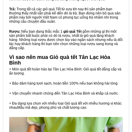
Trà:
Trong tất cả các giỏ quà Tết từ xưa tới nay thì sản phẩm bạn
thường thấy nhất vẫn phải kể đến đó là trà. Bạn đừng nên bỏ qua sản
phẩm này bởi người Việt Nam có phong tục uống trà nhâm nhi trong
những câu chuyện đầu xuân.
Rượu:
Nếu bạn đang thắc mắc 1
giỏ quà Tết
gồm những gì thì một
sản phẩm bắt buộc phải có đó là rượu, nhất là giỏ quà tặng khách
hàng. Những loại rượu được chọn tùy vào ngân sách nhưng nếu là đối
tác hay khách hàng thì bạn nên chọn những loại rượu sang trọng và
đẳng cấp.
Vì sao nên mua
Giỏ quà tết Tân Lạc Hòa
Bình
+ Món quà tết hoàn hảo tại Tân Lạc Hòa Bình: Giỏ quà tết đẳng cấp và
ấn tượng.
+ Bảo đảm hàng tươi sạch, hoàn tiền 100% nếu bạn không hài lòng
+ Vận chuyển nhanh chóng đến Tân Lạc Hòa Bình và khắp cả nước.
+ Đa dạng lựa chọn với nhiều loại Giỏ quà tết với nhiều hương vị khác
nhauMẫu mã đẹp, phong phú và chất lượng cao.