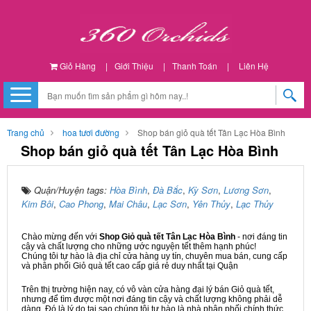
Giỏ Hàng
|
Giới Thiệu
|
Thanh Toán
|
Liên Hệ
Trang chủ
hoa tươi đường
Shop bán giỏ quà tết Tân Lạc Hòa Bình
Shop bán giỏ quà tết Tân Lạc Hòa Bình
Quận/Huyện tags:
Hòa Bình
,
Đà Bắc
,
Kỳ Sơn
,
Lương Sơn
,
Kim Bôi
,
Cao Phong
,
Mai Châu
,
Lạc Sơn
,
Yên Thủy
,
Lạc Thủy
Chào mừng đến với
Shop Giỏ quà tết Tân Lạc Hòa Bình
- nơi đáng tin
cậy và chất lượng cho những ước nguyện tết thêm hạnh phúc!
Chúng tôi tự hào là địa chỉ cửa hàng uy tín, chuyên mua bán, cung cấp
và phân phối Giỏ quà tết cao cấp giá rẻ duy nhất tại Quận
Trên thị trường hiện nay, có vô vàn cửa hàng đại lý bán Giỏ quà tết,
nhưng để tìm được một nơi đáng tin cậy và chất lượng không phải dễ
dàng. Đó là lý do tại sao chúng tôi tự hào là nhà phân phối chính thức