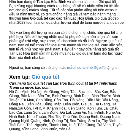
Nếu bạn đang ở
Tân Lạc Hòa Bình
và có nhu cầu mua Giỏ quà tết,
Bạn đừng ngại khoảng cách xa, chúng tôi sẽ cử nhân viên trở tới tận
nơi cho quý khách hàng. Tất cả các sản phẩm đăng tải trên website
đều là hình thực tế, có tem chống hàng giả và tem bảo hành mang
thương hiệu
Giỏ quà tết cao cấp Tân Lạc Hòa Bình
. giỏ quà tết đẹp
nhất 2023 luôn là món quà chất lượng nhất để tặng người thân, bạn bè
Tùy vào từng đối tượng mà bạn có thể chọn một chiếc hộp quà tết cho
phù hợp. Nếu đối tượng nhận quà là phụ nữ, bạn nên chọn các sản
phẩm
giỏ trái cây
, rượu nhẹ, có chocolate và đồ khô. Ngược lại nếu là
nam, bạn có thể chọn các loại rượu mạnh và các loại trà, cafe đặc biệt,
tinh tế và phù hợp với phái nam. Hãy đến ngay cửa hàng giỏ quà tết
Tân Lạc Hòa Bình gần nhất để mua ngay giỏ quà tết tặng đối tác người
thân, gia đình nha bạn
Ngoài ra, bạn cũng có thể chọn các
mẫu hoa lan hồ điệp
để tặng tết
Xem tại:
G
iỏ quà tết
Cửa hàng Giỏ quà tết Tân Lạc Hòa Bình có mặt tại 64 Tỉnh/Thành
Trong cả nước bao gồm:
Hồ Chí Minh, Hà Nội, An Giang, Vũng Tàu, Bạc Liêu, Bắc Kạn, Bắc
Giang, Bắc Ninh, Bến Tre, Bình Dương, Bình Định, Bình Phước, Bình
Thuận, Cà Mau, Cao Bằng, Cần Thơ, Đà Nẵng, Đắk Lắk, Đắk Nông,
Đồng Nai, Biên Hòa, Đồng Tháp, Điện Biên, Gia Lai, Hà Giang, Hà
Nam,Sài Gòn, TPHCM, Khánh Hòa, Kiên Giang, Kon Tum, Lai Châu,
Lào Cai, Lạng Sơn, Lâm Đồng, Đà Lạt, Long An, Nam Định, Nghệ An,
Ninh Bình, Ninh Thuận, Phú Thọ, Phú Yên, Quảng Bình, Quảng Nam,
Quảng Ngãi, Quảng Ninh, Quảng Trị, Sóc Trăng, Sơn La, Tây Ninh,
Thái Bình, Thái Nguyên, Thanh Hóa, Huế, Tiền Giang, Trà Vinh, Tuyên
Quang, Vĩnh Long, Vĩnh Phúc, Yên Bái...