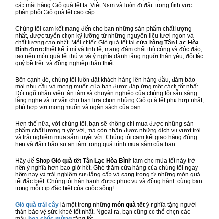
các mặt hàng Giỏ quà tết tại Việt Nam và luôn đi đầu trong lĩnh vực
phân phối Giỏ quà tết cao cấp.
Chúng tôi cam kết mang đến cho bạn những sản phẩm chất lượng
nhất, được tuyển chọn kỹ lưỡng từ những nguyên liệu tươi ngon và
chất lượng cao nhất. Mỗi chiếc Giỏ quà tết tại
cửa hàng Tân Lạc Hòa
Bình
được thiết kế tỉ mỉ và tinh tế, mang đậm chất thủ công và độc đáo,
tạo nên món quà tết thú vị và ý nghĩa dành tặng người thân yêu, đối tác
quý bề trên và đồng nghiệp thân thiết.
Bên cạnh đó, chúng tôi luôn đặt khách hàng lên hàng đầu, đảm bảo
mọi nhu cầu và mong muốn của bạn được đáp ứng một cách tốt nhất.
Đội ngũ nhân viên tận tâm và chuyên nghiệp của chúng tôi sẵn sàng
lắng nghe và tư vấn cho bạn lựa chọn những Giỏ quà tết phù hợp nhất,
phù hợp với mong muốn và ngân sách của bạn.
Hơn thế nữa, với chúng tôi, bạn sẽ không chỉ mua được những sản
phẩm chất lượng tuyệt vời, mà còn nhận được những dịch vụ vượt trội
và trải nghiệm mua sắm tuyệt vời. Chúng tôi cam kết giao hàng đúng
hẹn và đảm bảo sự an tâm trong quá trình mua sắm của bạn.
Hãy để
Shop Giỏ quà tết Tân Lạc Hòa Bình
làm cho mùa tết này trở
nên ý nghĩa hơn bao giờ hết. Ghé thăm cửa hàng của chúng tôi ngay
hôm nay và trải nghiệm sự đẳng cấp và sang trọng từ những món quà
tết đặc biệt. Chúng tôi hân hạnh được phục vụ và đồng hành cùng bạn
trong mỗi dịp đặc biệt của cuộc sống!
Giỏ quà trái cây
là một trong những
món quà tết
ý nghĩa tặng người
thân bảo vệ sức khoẻ tốt nhất. Ngoài ra, bạn cũng có thể chọn các
mẫu
hoa chúc mừng
tặng tết