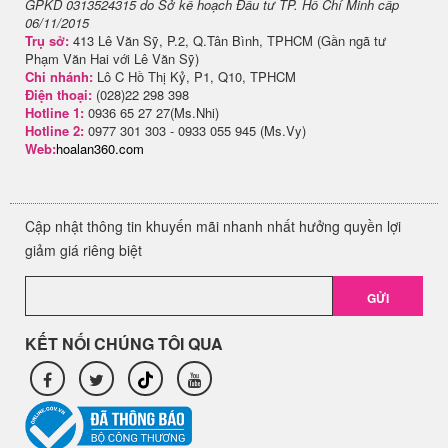
GPKD 0313524315 do Sở kế hoạch Đầu tư TP. Hồ Chí Minh cấp
06/11/2015
Trụ sở:
413 Lê Văn Sỹ, P.2, Q.Tân Bình, TPHCM (Gần ngã tư
Phạm Văn Hai với Lê Văn Sỹ)
Chi nhánh:
Lô C Hồ Thị Kỷ, P1, Q10, TPHCM
Điện thoại:
(028)22 298 398
Hotline 1:
0936 65 27 27(Ms.Nhi)
Hotline 2:
0977 301 303 - 0933 055 945 (Ms.Vy)
Web:
hoalan360.com
Cập nhật thông tin khuyến mãi nhanh nhất hưởng quyền lợi
giảm giá riêng biệt
GỬI
KẾT NỐI CHÚNG TÔI QUA