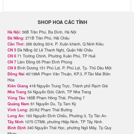
SHOP HOA CÁC TỈNH
Hà Nội:
56B Trần Phú, Ba Đình, Hà Nội
Đà Nẵng:
271B Trần Phú, Hải Châu
Cần Thơ:
266 đường 30/4, P. Xuân khánh, Q.Ninh Kiều
CN 5
Đà Nẵng 32 Lê Thanh Nghị, Quận Hải Châu
CN 6
71 Trường Chinh, Phường Xuân Phú, TP Huế
CN 7
Lâm Đồng 05 Phan Đình Phùng
CN 8
Bình Dương 151 Phú Lợi, P. Phú Lợi, Tp. Thủ Dầu Một
Đồng Nai
40/198A Phạm Văn Thuận, KP.3, P.Tân Mai Biên
Hòa
Kiên Giang
418 Nguyễn Trung Trực, Thành phố Rạch Giá
Nha Trang
54 Nguyễn Đức Cảnh, TP Nha Trang
Vũng Tàu
185B Phạm Hồng Thái, Phường 7
Quảng Nam
61 Nguyễn Du, Tp Tam Kỳ
Vĩnh Long:
20/A2 Phạm Thái Bường
Long An:
163 Nguyễn Đình Chiểu, Phường 3, Tp Tân An
Tây Ninh
1075 CTM8, phường Hiệp Ninh, TP Tây Ninh
Bình Định
340 Nguyễn Thái Học, phường Ngô Mây, Tp Quy
Nhơn