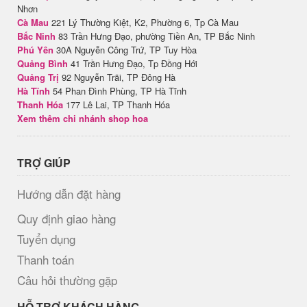
Nhơn
Cà Mau
221 Lý Thường Kiệt, K2, Phường 6, Tp Cà Mau
Bắc Ninh
83 Trần Hưng Đạo, phường Tiền An, TP Bắc Ninh
Phú Yên
30A Nguyễn Công Trứ, TP Tuy Hòa
Quảng Bình
41 Trần Hưng Đạo, Tp Đồng Hới
Quảng Trị
92 Nguyễn Trãi, TP Đông Hà
Hà Tĩnh
54 Phan Đình Phùng, TP Hà Tĩnh
Thanh Hóa
177 Lê Lai, TP Thanh Hóa
Xem thêm chi nhánh shop hoa
TRỢ GIÚP
Hướng dẫn đặt hàng
Quy định giao hàng
Tuyển dụng
Thanh toán
Câu hỏi thường gặp
HỖ TRỢ KHÁCH HÀNG