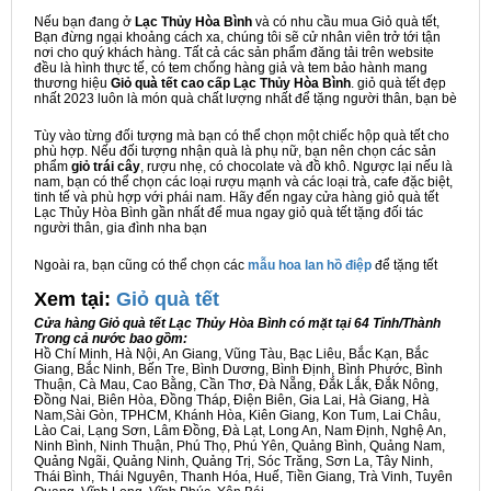
Nếu bạn đang ở
Lạc Thủy Hòa Bình
và có nhu cầu mua Giỏ quà tết,
Bạn đừng ngại khoảng cách xa, chúng tôi sẽ cử nhân viên trở tới tận
nơi cho quý khách hàng. Tất cả các sản phẩm đăng tải trên website
đều là hình thực tế, có tem chống hàng giả và tem bảo hành mang
thương hiệu
Giỏ quà tết cao cấp Lạc Thủy Hòa Bình
. giỏ quà tết đẹp
nhất 2023 luôn là món quà chất lượng nhất để tặng người thân, bạn bè
Tùy vào từng đối tượng mà bạn có thể chọn một chiếc hộp quà tết cho
phù hợp. Nếu đối tượng nhận quà là phụ nữ, bạn nên chọn các sản
phẩm
giỏ trái cây
, rượu nhẹ, có chocolate và đồ khô. Ngược lại nếu là
nam, bạn có thể chọn các loại rượu mạnh và các loại trà, cafe đặc biệt,
tinh tế và phù hợp với phái nam. Hãy đến ngay cửa hàng giỏ quà tết
Lạc Thủy Hòa Bình gần nhất để mua ngay giỏ quà tết tặng đối tác
người thân, gia đình nha bạn
Ngoài ra, bạn cũng có thể chọn các
mẫu hoa lan hồ điệp
để tặng tết
Xem tại:
G
iỏ quà tết
Cửa hàng Giỏ quà tết Lạc Thủy Hòa Bình có mặt tại 64 Tỉnh/Thành
Trong cả nước bao gồm:
Hồ Chí Minh, Hà Nội, An Giang, Vũng Tàu, Bạc Liêu, Bắc Kạn, Bắc
Giang, Bắc Ninh, Bến Tre, Bình Dương, Bình Định, Bình Phước, Bình
Thuận, Cà Mau, Cao Bằng, Cần Thơ, Đà Nẵng, Đắk Lắk, Đắk Nông,
Đồng Nai, Biên Hòa, Đồng Tháp, Điện Biên, Gia Lai, Hà Giang, Hà
Nam,Sài Gòn, TPHCM, Khánh Hòa, Kiên Giang, Kon Tum, Lai Châu,
Lào Cai, Lạng Sơn, Lâm Đồng, Đà Lạt, Long An, Nam Định, Nghệ An,
Ninh Bình, Ninh Thuận, Phú Thọ, Phú Yên, Quảng Bình, Quảng Nam,
Quảng Ngãi, Quảng Ninh, Quảng Trị, Sóc Trăng, Sơn La, Tây Ninh,
Thái Bình, Thái Nguyên, Thanh Hóa, Huế, Tiền Giang, Trà Vinh, Tuyên