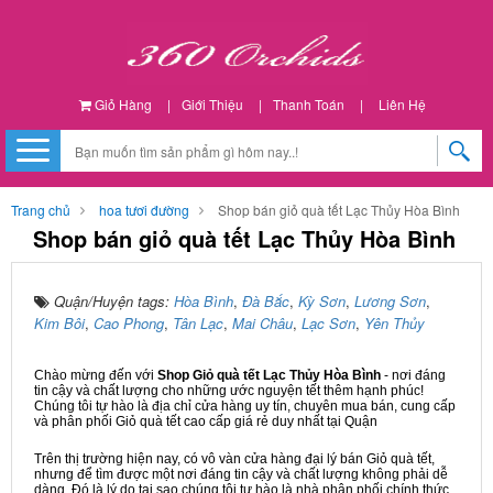
Giỏ Hàng
|
Giới Thiệu
|
Thanh Toán
|
Liên Hệ
Trang chủ
hoa tươi đường
Shop bán giỏ quà tết Lạc Thủy Hòa Bình
Shop bán giỏ quà tết Lạc Thủy Hòa Bình
Quận/Huyện tags:
Hòa Bình
,
Đà Bắc
,
Kỳ Sơn
,
Lương Sơn
,
Kim Bôi
,
Cao Phong
,
Tân Lạc
,
Mai Châu
,
Lạc Sơn
,
Yên Thủy
Chào mừng đến với
Shop Giỏ quà tết Lạc Thủy Hòa Bình
- nơi đáng
tin cậy và chất lượng cho những ước nguyện tết thêm hạnh phúc!
Chúng tôi tự hào là địa chỉ cửa hàng uy tín, chuyên mua bán, cung cấp
và phân phối Giỏ quà tết cao cấp giá rẻ duy nhất tại Quận
Trên thị trường hiện nay, có vô vàn cửa hàng đại lý bán Giỏ quà tết,
nhưng để tìm được một nơi đáng tin cậy và chất lượng không phải dễ
dàng. Đó là lý do tại sao chúng tôi tự hào là nhà phân phối chính thức