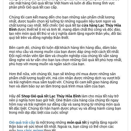
các mặt hàng Giỏ quà tết tại Việt Nam và luôn đi đầu trong lĩnh vực
phân phối Giỏ quà tết cao cấp.
Chúng tôi cam kết mang đến cho bạn những sản phẩm chất lượng
nhất, được tuyển chọn kỹ lưỡng từ những nguyên liệu tươi ngon và
chất lượng cao nhất. Mỗi chiếc Giỏ quà tết tại
cửa hàng Lạc Thủy Hòa
Bình
được thiết kế tỉ mỉ và tinh tế, mang đậm chất thủ công và độc đáo,
tạo nên món quà tết thú vị và ý nghĩa dành tặng người thân yêu, đối tác
quý bề trên và đồng nghiệp thân thiết.
Bên cạnh đó, chúng tôi luôn đặt khách hàng lên hàng đầu, đảm bảo
mọi nhu cầu và mong muốn của bạn được đáp ứng một cách tốt nhất.
Đội ngũ nhân viên tận tâm và chuyên nghiệp của chúng tôi sẵn sàng
lắng nghe và tư vấn cho bạn lựa chọn những Giỏ quà tết phù hợp nhất,
phù hợp với mong muốn và ngân sách của bạn.
Hơn thế nữa, với chúng tôi, bạn sẽ không chỉ mua được những sản
phẩm chất lượng tuyệt vời, mà còn nhận được những dịch vụ vượt trội
và trải nghiệm mua sắm tuyệt vời. Chúng tôi cam kết giao hàng đúng
hẹn và đảm bảo sự an tâm trong quá trình mua sắm của bạn.
Hãy để
Shop Giỏ quà tết Lạc Thủy Hòa Bình
làm cho mùa tết này trở
nên ý nghĩa hơn bao giờ hết. Ghé thăm cửa hàng của chúng tôi ngay
hôm nay và trải nghiệm sự đẳng cấp và sang trọng từ những món quà
tết đặc biệt. Chúng tôi hân hạnh được phục vụ và đồng hành cùng bạn
trong mỗi dịp đặc biệt của cuộc sống!
Giỏ quà trái cây
là một trong những
món quà tết
ý nghĩa tặng người
thân bảo vệ sức khoẻ tốt nhất. Ngoài ra, bạn cũng có thể chọn các
mẫu
hoa chúc mừng
tặng tết