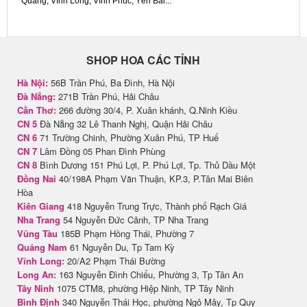
Quang, Vĩnh Long, Vĩnh Phúc, Yên Bái...
SHOP HOA CÁC TỈNH
Hà Nội:
56B Trần Phú, Ba Đình, Hà Nội
Đà Nẵng:
271B Trần Phú, Hải Châu
Cần Thơ:
266 đường 30/4, P. Xuân khánh, Q.Ninh Kiều
CN 5
Đà Nẵng 32 Lê Thanh Nghị, Quận Hải Châu
CN 6
71 Trường Chinh, Phường Xuân Phú, TP Huế
CN 7
Lâm Đồng 05 Phan Đình Phùng
CN 8
Bình Dương 151 Phú Lợi, P. Phú Lợi, Tp. Thủ Dầu Một
Đồng Nai
40/198A Phạm Văn Thuận, KP.3, P.Tân Mai Biên
Hòa
Kiên Giang
418 Nguyễn Trung Trực, Thành phố Rạch Giá
Nha Trang
54 Nguyễn Đức Cảnh, TP Nha Trang
Vũng Tàu
185B Phạm Hồng Thái, Phường 7
Quảng Nam
61 Nguyễn Du, Tp Tam Kỳ
Vĩnh Long:
20/A2 Phạm Thái Bường
Long An:
163 Nguyễn Đình Chiểu, Phường 3, Tp Tân An
Tây Ninh
1075 CTM8, phường Hiệp Ninh, TP Tây Ninh
Bình Định
340 Nguyễn Thái Học, phường Ngô Mây, Tp Quy