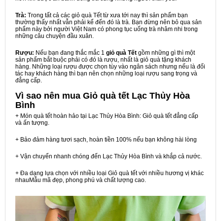
Trà:
Trong tất cả các giỏ quà Tết từ xưa tới nay thì sản phẩm bạn
thường thấy nhất vẫn phải kể đến đó là trà. Bạn đừng nên bỏ qua sản
phẩm này bởi người Việt Nam có phong tục uống trà nhâm nhi trong
những câu chuyện đầu xuân.
Rượu:
Nếu bạn đang thắc mắc 1
giỏ quà Tết
gồm những gì thì một
sản phẩm bắt buộc phải có đó là rượu, nhất là giỏ quà tặng khách
hàng. Những loại rượu được chọn tùy vào ngân sách nhưng nếu là đối
tác hay khách hàng thì bạn nên chọn những loại rượu sang trọng và
đẳng cấp.
Vì sao nên mua
Giỏ quà tết Lạc Thủy Hòa
Bình
+ Món quà tết hoàn hảo tại Lạc Thủy Hòa Bình: Giỏ quà tết đẳng cấp
và ấn tượng.
+ Bảo đảm hàng tươi sạch, hoàn tiền 100% nếu bạn không hài lòng
+ Vận chuyển nhanh chóng đến Lạc Thủy Hòa Bình và khắp cả nước.
+ Đa dạng lựa chọn với nhiều loại Giỏ quà tết với nhiều hương vị khác
nhauMẫu mã đẹp, phong phú và chất lượng cao.