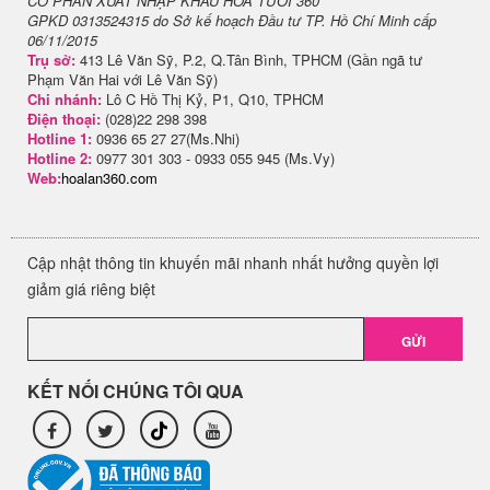
CỔ PHẦN XUẤT NHẬP KHẨU HOA TƯƠI 360
GPKD 0313524315 do Sở kế hoạch Đầu tư TP. Hồ Chí Minh cấp
06/11/2015
Trụ sở:
413 Lê Văn Sỹ, P.2, Q.Tân Bình, TPHCM (Gần ngã tư
Phạm Văn Hai với Lê Văn Sỹ)
Chi nhánh:
Lô C Hồ Thị Kỷ, P1, Q10, TPHCM
Điện thoại:
(028)22 298 398
Hotline 1:
0936 65 27 27(Ms.Nhi)
Hotline 2:
0977 301 303 - 0933 055 945 (Ms.Vy)
Web:
hoalan360.com
Cập nhật thông tin khuyến mãi nhanh nhất hưởng quyền lợi
giảm giá riêng biệt
GỬI
KẾT NỐI CHÚNG TÔI QUA