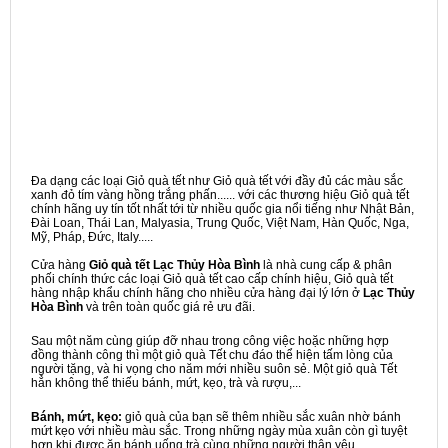
Đa dạng các loại Giỏ quà tết như Giỏ quà tết với đầy đủ các màu sắc
xanh đỏ tím vàng hồng trắng phấn...... với các thương hiệu Giỏ quà tết
chính hãng uy tín tốt nhất tới từ nhiều quốc gia nổi tiếng như Nhật Bản,
Đài Loan, Thái Lan, Malyasia, Trung Quốc, Việt Nam, Hàn Quốc, Nga,
Mỹ, Pháp, Đức, Italy.....
Cửa hàng
Giỏ quà tết Lạc Thủy Hòa Bình
là nhà cung cấp & phân
phối chính thức các loại Giỏ quà tết cao cấp chính hiệu, Giỏ quà tết
hàng nhập khẩu chính hãng cho nhiều cửa hàng đại lý lớn ở
Lạc Thủy
Hòa Bình
và trên toàn quốc giá rẻ ưu đãi.
Sau một năm cùng giúp đỡ nhau trong công việc hoặc những hợp
đồng thành công thì một giỏ quà Tết chu đáo thể hiện tấm lòng của
người tặng, và hi vọng cho năm mới nhiều suôn sẻ. Một giỏ quà Tết
hẳn không thể thiếu bánh, mứt, kẹo, trà và rượu,...
Bánh, mứt, kẹo:
giỏ quà của bạn sẽ thêm nhiều sắc xuân nhờ bánh
mứt kẹo với nhiều màu sắc. Trong những ngày mùa xuân còn gì tuyệt
hơn khi được ăn bánh uống trà cùng những người thân yêu.