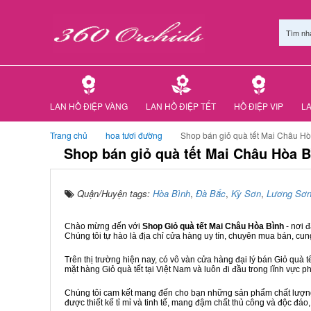
Tìm nh
LAN HỒ ĐIỆP VÀNG
LAN HỒ ĐIỆP TẾT
HỒ ĐIỆP VIP
LA
Trang chủ
hoa tươi đường
Shop bán giỏ quà tết Mai Châu Hò
Shop bán giỏ quà tết Mai Châu Hòa B
Quận/Huyện tags:
Hòa Bình
,
Đà Bắc
,
Kỳ Sơn
,
Lương Sơ
Chào mừng đến với
Shop Giỏ quà tết Mai Châu Hòa Bình
- nơi 
Chúng tôi tự hào là địa chỉ cửa hàng uy tín, chuyên mua bán, cun
Trên thị trường hiện nay, có vô vàn cửa hàng đại lý bán Giỏ quà t
mặt hàng Giỏ quà tết tại Việt Nam và luôn đi đầu trong lĩnh vực p
Chúng tôi cam kết mang đến cho bạn những sản phẩm chất lượng n
được thiết kế tỉ mỉ và tinh tế, mang đậm chất thủ công và độc đáo,