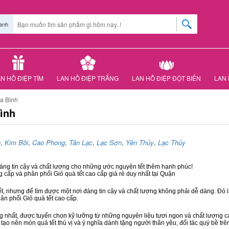
anh
N HỒ ĐIỆP TÍM
LAN HỒ ĐIỆP TRẮNG
LAN HỒ ĐIỆP ĐỘT BIẾN
LAN 
a Bình
ình
n
,
Kim Bôi
,
Cao Phong
,
Tân Lạc
,
Lạc Sơn
,
Yên Thủy
,
Lạc Thủy
đáng tin cậy và chất lượng cho những ước nguyện tết thêm hạnh phúc!
g cấp và phân phối Giỏ quà tết cao cấp giá rẻ duy nhất tại Quận
ết, nhưng để tìm được một nơi đáng tin cậy và chất lượng không phải dễ dàng. Đó là
hân phối Giỏ quà tết cao cấp.
hất, được tuyển chọn kỹ lưỡng từ những nguyên liệu tươi ngon và chất lượng cao
 tạo nên món quà tết thú vị và ý nghĩa dành tặng người thân yêu, đối tác quý bề trê