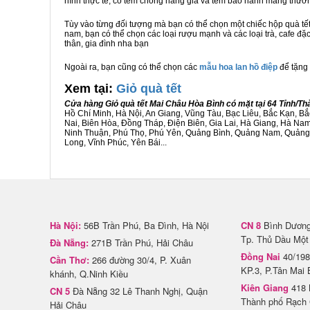
hình thực tế, có tem chống hàng giả và tem bảo hành mang thươ
Tùy vào từng đối tượng mà bạn có thể chọn một chiếc hộp quà t
nam, bạn có thể chọn các loại rượu mạnh và các loại trà, cafe đặ
thân, gia đình nha bạn
Ngoài ra, bạn cũng có thể chọn các
mẫu hoa lan hồ điệp
để tặng 
Xem tại:
G
iỏ quà tết
Cửa hàng Giỏ quà tết Mai Châu Hòa Bình có mặt tại 64 Tỉnh/T
Hồ Chí Minh, Hà Nội, An Giang, Vũng Tàu, Bạc Liêu, Bắc Kạn, 
Nai, Biên Hòa, Đồng Tháp, Điện Biên, Gia Lai, Hà Giang, Hà N
Ninh Thuận, Phú Thọ, Phú Yên, Quảng Bình, Quảng Nam, Quảng Ng
Long, Vĩnh Phúc, Yên Bái...
Hà Nội:
56B Trần Phú, Ba Đình, Hà Nội
CN 8
Bình Dương 
Tp. Thủ Dầu Một
Đà Nẵng:
271B Trần Phú, Hải Châu
Đồng Nai
40/198
Cần Thơ:
266 đường 30/4, P. Xuân
KP.3, P.Tân Mai 
khánh, Q.Ninh Kiều
Kiên Giang
418 
CN 5
Đà Nẵng 32 Lê Thanh Nghị, Quận
Thành phố Rạch 
Hải Châu