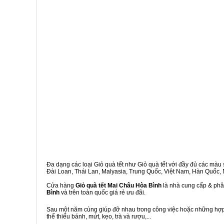
Đa dạng các loại Giỏ quà tết như Giỏ quà tết với đầy đủ các màu s
Đài Loan, Thái Lan, Malyasia, Trung Quốc, Việt Nam, Hàn Quốc, Ng
Cửa hàng
Giỏ quà tết Mai Châu Hòa Bình
là nhà cung cấp & phân
Bình
và trên toàn quốc giá rẻ ưu đãi.
Sau một năm cùng giúp đỡ nhau trong công việc hoặc những hợp đ
thể thiếu bánh, mứt, kẹo, trà và rượu,...