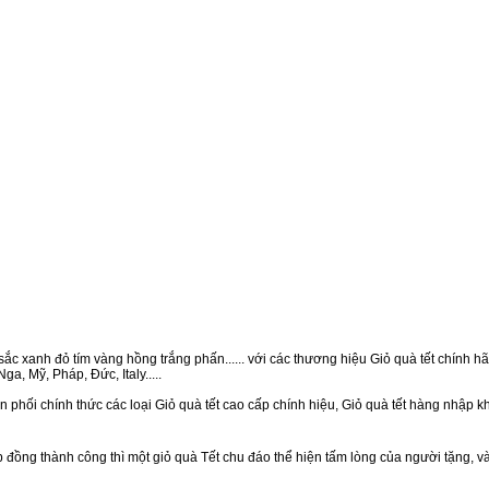
ắc xanh đỏ tím vàng hồng trắng phấn...... với các thương hiệu Giỏ quà tết chính hãn
a, Mỹ, Pháp, Đức, Italy.....
 phối chính thức các loại Giỏ quà tết cao cấp chính hiệu, Giỏ quà tết hàng nhập 
ồng thành công thì một giỏ quà Tết chu đáo thể hiện tấm lòng của người tặng, v