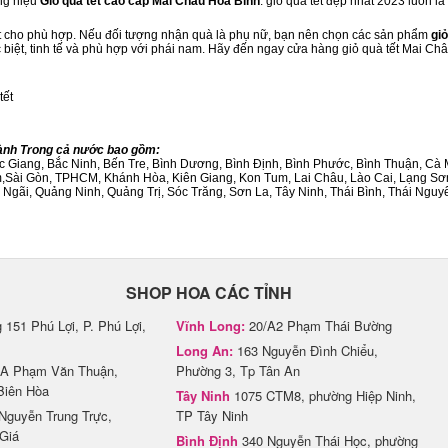
ng hiệu
Giỏ quà tết cao cấp Mai Châu Hòa Bình
. giỏ quà tết đẹp nhất 2023 luôn 
ết cho phù hợp. Nếu đối tượng nhận quà là phụ nữ, bạn nên chọn các sản phẩm
giỏ
c biệt, tinh tế và phù hợp với phái nam. Hãy đến ngay cửa hàng giỏ quà tết Mai Ch
tết
hành Trong cả nước bao gồm:
Bắc Giang, Bắc Ninh, Bến Tre, Bình Dương, Bình Định, Bình Phước, Bình Thuận, 
am,Sài Gòn, TPHCM, Khánh Hòa, Kiên Giang, Kon Tum, Lai Châu, Lào Cai, Lạng Sơ
ãi, Quảng Ninh, Quảng Trị, Sóc Trăng, Sơn La, Tây Ninh, Thái Bình, Thái Nguyê
SHOP HOA CÁC TỈNH
151 Phú Lợi, P. Phú Lợi,
Vĩnh Long:
20/A2 Phạm Thái Bường
Long An:
163 Nguyễn Đình Chiểu,
A Phạm Văn Thuận,
Phường 3, Tp Tân An
Biên Hòa
Tây Ninh
1075 CTM8, phường Hiệp Ninh,
Nguyễn Trung Trực,
TP Tây Ninh
Giá
Bình Định
340 Nguyễn Thái Học, phường