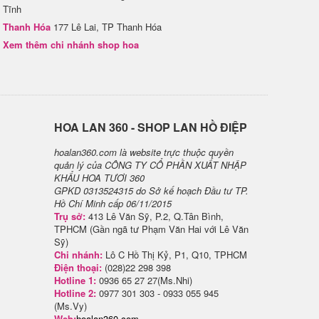
Tĩnh
Thanh Hóa
177 Lê Lai, TP Thanh Hóa
Xem thêm chi nhánh shop hoa
H​OA LAN 360 - SHOP LAN HỒ ĐIỆP
hoalan360.com là website trực thuộc quyền
quản lý của CÔNG TY CỔ PHẦN XUẤT NHẬP
KHẨU HOA TƯƠI 360
GPKD 0313524315 do Sở kế hoạch Đầu tư TP.
Hồ Chí Minh cấp 06/11/2015
Trụ sở:
413 Lê Văn Sỹ, P.2, Q.Tân Bình,
TPHCM (Gần ngã tư Phạm Văn Hai với Lê Văn
Sỹ)
Chi nhánh:
Lô C Hồ Thị Kỷ, P1, Q10, TPHCM
Điện thoại:
(028)22 298 398
Hotline 1:
0936 65 27 27(Ms.Nhi)
Hotline 2:
0977 301 303 - 0933 055 945
(Ms.Vy)
Web:
hoalan360.com