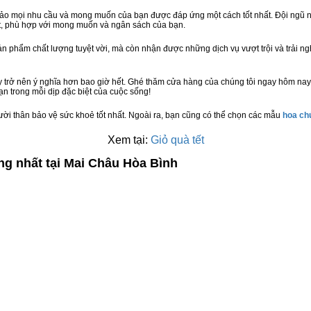
bảo mọi nhu cầu và mong muốn của bạn được đáp ứng một cách tốt nhất. Đội ngũ n
t, phù hợp với mong muốn và ngân sách của bạn.
n phẩm chất lượng tuyệt vời, mà còn nhận được những dịch vụ vượt trội và trải n
 trở nên ý nghĩa hơn bao giờ hết. Ghé thăm cửa hàng của chúng tôi ngay hôm nay
n trong mỗi dịp đặc biệt của cuộc sống!
ười thân bảo vệ sức khoẻ tốt nhất. Ngoài ra, bạn cũng có thể chọn các mẫu
hoa c
Xem tại:
Giỏ quà tết
ng nhất tại Mai Châu Hòa Bình