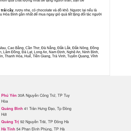
là món quà chất lượng nhất để tặng người thân, bạn bè
 trái cây
, rượu nhẹ, có chocolate và đồ khô. Ngược lại nếu là
âu Hòa Bình gần nhất để mua ngay giỏ quà tết tặng đối tác người
Cà Mau, Cao Bằng, Cần Thơ, Đà Nẵng, Đắk Lắk, Đắk Nông, Đồng
n, Lâm Đồng, Đà Lạt, Long An, Nam Định, Nghệ An, Ninh Bình,
n, Thanh Hóa, Huế, Tiền Giang, Trà Vinh, Tuyên Quang, Vĩnh
Phú Yên
30A Nguyễn Công Trứ, TP Tuy
Hòa
Quảng Bình
41 Trần Hưng Đạo, Tp Đồng
Hới
Quảng Trị
92 Nguyễn Trãi, TP Đông Hà
Hà Tĩnh
54 Phan Đình Phùng, TP Hà