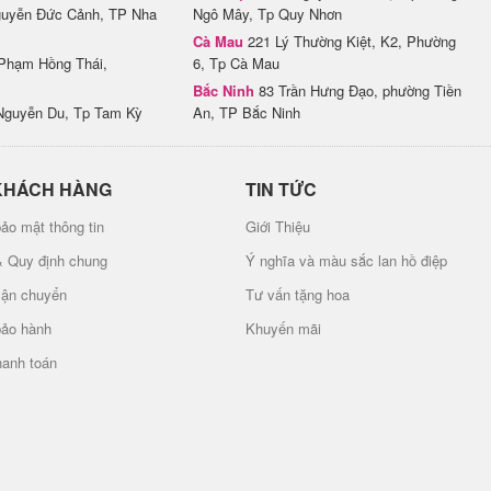
uyễn Đức Cảnh, TP Nha
Ngô Mây, Tp Quy Nhơn
Cà Mau
221 Lý Thường Kiệt, K2, Phường
Phạm Hồng Thái,
6, Tp Cà Mau
Bắc Ninh
83 Trần Hưng Đạo, phường Tiền
Nguyễn Du, Tp Tam Kỳ
An, TP Bắc Ninh
KHÁCH HÀNG
TIN TỨC
ảo mật thông tin
Giới Thiệu
& Quy định chung
Ý nghĩa và màu sắc lan hồ điệp
vận chuyển
Tư vấn tặng hoa
bảo hành
Khuyến mãi
hanh toán