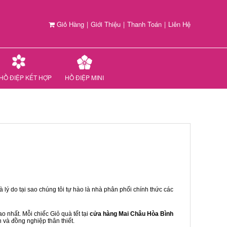
Giỏ Hàng
|
Giới Thiệu
|
Thanh Toán
|
Liên Hệ
HỒ ĐIỆP KẾT HỢP
HỒ ĐIỆP MINI
 lý do tại sao chúng tôi tự hào là nhà phân phối chính thức các
 nhất. Mỗi chiếc Giỏ quà tết tại
cửa hàng Mai Châu Hòa Bình
n và đồng nghiệp thân thiết.