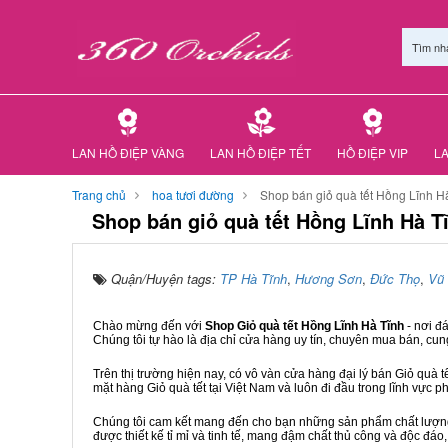
Tìm nh
LAN HỒ ĐIỆP VÀNG
LAN HỒ ĐIỆP TẾT
HỒ ĐIỆP VIP
LA
Trang chủ
hoa tươi đường
Shop bán giỏ quà tết Hồng Lĩnh H
Shop bán giỏ quà tết Hồng Lĩnh Hà T
Quận/Huyện tags:
TP Hà Tĩnh
,
Hương Sơn
,
Đức Thọ
,
Vũ
Chào mừng đến với
Shop Giỏ quà tết Hồng Lĩnh Hà Tĩnh
- nơi đ
Chúng tôi tự hào là địa chỉ cửa hàng uy tín, chuyên mua bán, cun
Trên thị trường hiện nay, có vô vàn cửa hàng đại lý bán Giỏ quà t
mặt hàng Giỏ quà tết tại Việt Nam và luôn đi đầu trong lĩnh vực p
Chúng tôi cam kết mang đến cho bạn những sản phẩm chất lượng n
được thiết kế tỉ mỉ và tinh tế, mang đậm chất thủ công và độc đáo,