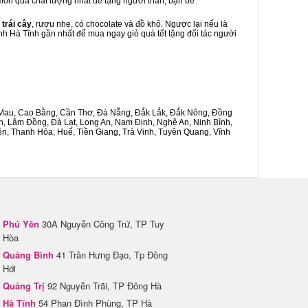
à món quà chất lượng nhất để tặng người thân, bạn bè
 trái cây
, rượu nhẹ, có chocolate và đồ khô. Ngược lại nếu là
ĩnh Hà Tĩnh gần nhất để mua ngay giỏ quà tết tặng đối tác người
Cà Mau, Cao Bằng, Cần Thơ, Đà Nẵng, Đắk Lắk, Đắk Nông, Đồng
n, Lâm Đồng, Đà Lạt, Long An, Nam Định, Nghệ An, Ninh Bình,
n, Thanh Hóa, Huế, Tiền Giang, Trà Vinh, Tuyên Quang, Vĩnh
Phú Yên
30A Nguyễn Công Trứ, TP Tuy
Hòa
Quảng Bình
41 Trần Hưng Đạo, Tp Đồng
Hới
Quảng Trị
92 Nguyễn Trãi, TP Đông Hà
Hà Tĩnh
54 Phan Đình Phùng, TP Hà