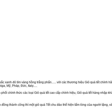
ắc xanh đỏ tím vàng hồng trắng phấn...... với các thương hiệu Giỏ quà tết chính hãn
a, Mỹ, Pháp, Đức, Italy.....
phối chính thức các loại Giỏ quà tết cao cấp chính hiệu, Giỏ quà tết hàng nhập k
ồng thành công thì một giỏ quà Tết chu đáo thể hiện tấm lòng của người tặng, v