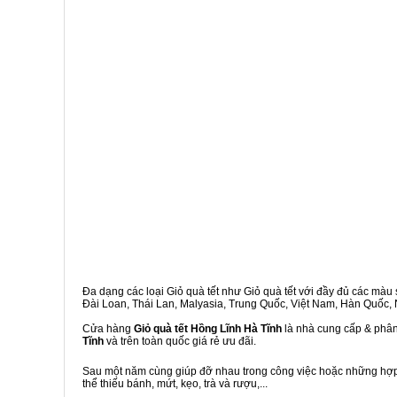
Đa dạng các loại Giỏ quà tết như Giỏ quà tết với đầy đủ các màu s
Đài Loan, Thái Lan, Malyasia, Trung Quốc, Việt Nam, Hàn Quốc, Ng
Cửa hàng
Giỏ quà tết Hồng Lĩnh Hà Tĩnh
là nhà cung cấp & phân 
Tĩnh
và trên toàn quốc giá rẻ ưu đãi.
Sau một năm cùng giúp đỡ nhau trong công việc hoặc những hợp đ
thể thiếu bánh, mứt, kẹo, trà và rượu,...