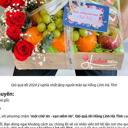
Giỏ quà tết 2024 ý nghĩa nhất tặng người thân tại Hồng Lĩnh Hà Tĩnh
huyên:
iá gốc
u
u, với phương châm "
một chữ tín - vạn niềm tin
",
Giỏ quà tết Hồng Lĩnh Hà Tĩnh
cam
t, Bạn đừng ngại khoảng cách xa, chúng tôi sẽ cử nhân viên trở tới tận nơi cho qu