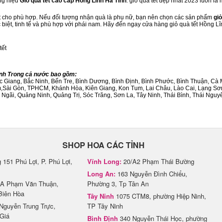
ng hiệu
Giỏ quà tết cao cấp Hồng Lĩnh Hà Tĩnh
. giỏ quà tết đẹp nhất 2023 luôn l
ết cho phù hợp. Nếu đối tượng nhận quà là phụ nữ, bạn nên chọn các sản phẩm
giỏ
c biệt, tinh tế và phù hợp với phái nam. Hãy đến ngay cửa hàng giỏ quà tết Hồng L
tết
hành Trong cả nước bao gồm:
Bắc Giang, Bắc Ninh, Bến Tre, Bình Dương, Bình Định, Bình Phước, Bình Thuận, 
am,Sài Gòn, TPHCM, Khánh Hòa, Kiên Giang, Kon Tum, Lai Châu, Lào Cai, Lạng Sơ
ãi, Quảng Ninh, Quảng Trị, Sóc Trăng, Sơn La, Tây Ninh, Thái Bình, Thái Nguyê
SHOP HOA CÁC TỈNH
151 Phú Lợi, P. Phú Lợi,
Vĩnh Long:
20/A2 Phạm Thái Bường
Long An:
163 Nguyễn Đình Chiểu,
A Phạm Văn Thuận,
Phường 3, Tp Tân An
Biên Hòa
Tây Ninh
1075 CTM8, phường Hiệp Ninh,
Nguyễn Trung Trực,
TP Tây Ninh
Giá
Bình Định
340 Nguyễn Thái Học, phường