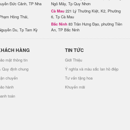
uyễn Đức Cảnh, TP Nha
Ngô Mây, Tp Quy Nhơn
Cà Mau
221 Lý Thường Kiệt, K2, Phường
Phạm Hồng Thái,
6, Tp Cà Mau
Bắc Ninh
83 Trần Hưng Đạo, phường Tiền
Nguyễn Du, Tp Tam Kỳ
An, TP Bắc Ninh
KHÁCH HÀNG
TIN TỨC
ảo mật thông tin
Giới Thiệu
& Quy định chung
Ý nghĩa và màu sắc lan hồ điệp
vận chuyển
Tư vấn tặng hoa
bảo hành
Khuyến mãi
hanh toán