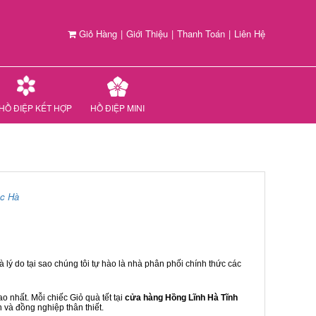
Giỏ Hàng
|
Giới Thiệu
|
Thanh Toán
|
Liên Hệ
HỒ ĐIỆP KẾT HỢP
HỒ ĐIỆP MINI
c Hà
 lý do tại sao chúng tôi tự hào là nhà phân phối chính thức các
 nhất. Mỗi chiếc Giỏ quà tết tại
cửa hàng Hồng Lĩnh Hà Tĩnh
n và đồng nghiệp thân thiết.