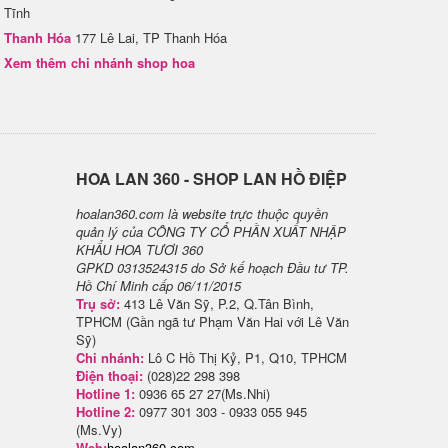
Tĩnh
Thanh Hóa
177 Lê Lai, TP Thanh Hóa
Xem thêm chi nhánh shop hoa
H​OA LAN 360 - SHOP LAN HỒ ĐIỆP
hoalan360.com là website trực thuộc quyền
quản lý của CÔNG TY CỔ PHẦN XUẤT NHẬP
KHẨU HOA TƯƠI 360
GPKD 0313524315 do Sở kế hoạch Đầu tư TP.
Hồ Chí Minh cấp 06/11/2015
Trụ sở:
413 Lê Văn Sỹ, P.2, Q.Tân Bình,
TPHCM (Gần ngã tư Phạm Văn Hai với Lê Văn
Sỹ)
Chi nhánh:
Lô C Hồ Thị Kỷ, P1, Q10, TPHCM
Điện thoại:
(028)22 298 398
Hotline 1:
0936 65 27 27(Ms.Nhi)
Hotline 2:
0977 301 303 - 0933 055 945
(Ms.Vy)
Web:
hoalan360.com