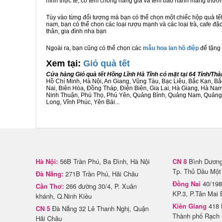
hình thực tế, có tem chống hàng giả và tem bảo hành mang thươ
Tùy vào từng đối tượng mà bạn có thể chọn một chiếc hộp quà t
nam, bạn có thể chọn các loại rượu mạnh và các loại trà, cafe đặ
thân, gia đình nha bạn
Ngoài ra, bạn cũng có thể chọn các
mẫu hoa lan hồ điệp
để tặng 
Xem tại:
G
iỏ quà tết
Cửa hàng Giỏ quà tết Hồng Lĩnh Hà Tĩnh có mặt tại 64 Tỉnh/T
Hồ Chí Minh, Hà Nội, An Giang, Vũng Tàu, Bạc Liêu, Bắc Kạn, 
Nai, Biên Hòa, Đồng Tháp, Điện Biên, Gia Lai, Hà Giang, Hà N
Ninh Thuận, Phú Thọ, Phú Yên, Quảng Bình, Quảng Nam, Quảng Ng
Long, Vĩnh Phúc, Yên Bái...
Hà Nội:
56B Trần Phú, Ba Đình, Hà Nội
CN 8
Bình Dương 
Tp. Thủ Dầu Một
Đà Nẵng:
271B Trần Phú, Hải Châu
Đồng Nai
40/198
Cần Thơ:
266 đường 30/4, P. Xuân
KP.3, P.Tân Mai 
khánh, Q.Ninh Kiều
Kiên Giang
418 
CN 5
Đà Nẵng 32 Lê Thanh Nghị, Quận
Thành phố Rạch 
Hải Châu