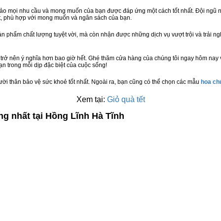
bảo mọi nhu cầu và mong muốn của bạn được đáp ứng một cách tốt nhất. Đội ngũ n
t, phù hợp với mong muốn và ngân sách của bạn.
n phẩm chất lượng tuyệt vời, mà còn nhận được những dịch vụ vượt trội và trải n
trở nên ý nghĩa hơn bao giờ hết. Ghé thăm cửa hàng của chúng tôi ngay hôm nay 
n trong mỗi dịp đặc biệt của cuộc sống!
ười thân bảo vệ sức khoẻ tốt nhất. Ngoài ra, bạn cũng có thể chọn các mẫu
hoa c
Xem tại:
Giỏ quà tết
ng nhất tại Hồng Lĩnh Hà Tĩnh