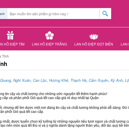
anh
N HỒ ĐIỆP TÍM
LAN HỒ ĐIỆP TRẮNG
LAN HỒ ĐIỆP ĐỘT BIẾN
LAN 
à Tĩnh
ĩnh
 Quang
,
Nghi Xuân
,
Can Lộc
,
Hương Khê
,
Thạch Hà
,
Cẩm Xuyên
,
Kỳ Anh
,
Lộ
áng tin cậy và chất lượng cho những ước nguyện tết thêm hạnh phúc!
g cấp và phân phối Giỏ quà tết cao cấp giá rẻ duy nhất tại Quận
ết, nhưng để tìm được một nơi đáng tin cậy và chất lượng không phải dễ dàng. Đó là
hân phối Giỏ quà tết cao cấp.
hất, được tuyển chọn kỹ lưỡng từ những nguyên liệu tươi ngon và chất lượng cao
 tạo nên món quà tết thú vị và ý nghĩa dành tặng người thân yêu, đối tác quý bề trê