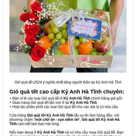
Giỏ quà tết 2024 ý nghĩa nhất tặng người thân tại Kỳ Anh Hà Tĩnh
Giỏ quà tết cao cấp Kỳ Anh Hà Tĩnh
chuyên:
+ Bán sỉ lẻ các loại Giỏ quà tết ở
Kỳ Anh Hà Tĩnh
chính hãng giá gốc
+ Giao hàng Giỏ quà tết tận nơi ở tại
Kỳ Anh Hà Tĩnh
+ Hợp tác phân phối các loại Giỏ quà tết cho các đại lý có nhu cầu
Cửa hàng
Giỏ quà tết Kỳ Anh Hà Tĩnh
lấy uy tín làm hàng đầu, với
phương châm "
một chữ tín - vạn niềm tin
",
Giỏ quà tết Kỳ Anh Hà
Tĩnh
cam kết làm bạn hài lòng.
Nếu bạn đang ở
Kỳ Anh Hà Tĩnh
và có nhu cầu mua Giỏ quà tết, Bạn