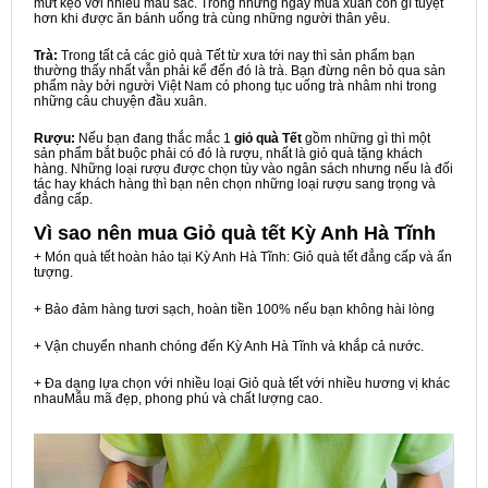
mứt kẹo với nhiều màu sắc. Trong những ngày mùa xuân còn gì tuyệt
hơn khi được ăn bánh uống trà cùng những người thân yêu.
Trà:
Trong tất cả các giỏ quà Tết từ xưa tới nay thì sản phẩm bạn
thường thấy nhất vẫn phải kể đến đó là trà. Bạn đừng nên bỏ qua sản
phẩm này bởi người Việt Nam có phong tục uống trà nhâm nhi trong
những câu chuyện đầu xuân.
Rượu:
Nếu bạn đang thắc mắc 1
giỏ quà Tết
gồm những gì thì một
sản phẩm bắt buộc phải có đó là rượu, nhất là giỏ quà tặng khách
hàng. Những loại rượu được chọn tùy vào ngân sách nhưng nếu là đối
tác hay khách hàng thì bạn nên chọn những loại rượu sang trọng và
đẳng cấp.
Vì sao nên mua
Giỏ quà tết Kỳ Anh Hà Tĩnh
+ Món quà tết hoàn hảo tại Kỳ Anh Hà Tĩnh: Giỏ quà tết đẳng cấp và ấn
tượng.
+ Bảo đảm hàng tươi sạch, hoàn tiền 100% nếu bạn không hài lòng
+ Vận chuyển nhanh chóng đến Kỳ Anh Hà Tĩnh và khắp cả nước.
+ Đa dạng lựa chọn với nhiều loại Giỏ quà tết với nhiều hương vị khác
nhauMẫu mã đẹp, phong phú và chất lượng cao.