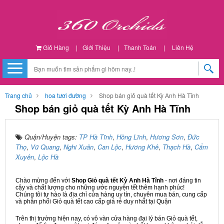
Giỏ Hàng
|
Giới Thiệu
|
Thanh Toán
|
Liên Hệ
Trang chủ
hoa tươi đường
Shop bán giỏ quà tết Kỳ Anh Hà Tĩnh
Shop bán giỏ quà tết Kỳ Anh Hà Tĩnh
Quận/Huyện tags:
TP Hà Tĩnh
,
Hồng Lĩnh
,
Hương Sơn
,
Đức
Thọ
,
Vũ Quang
,
Nghi Xuân
,
Can Lộc
,
Hương Khê
,
Thạch Hà
,
Cẩm
Xuyên
,
Lộc Hà
Chào mừng đến với
Shop Giỏ quà tết Kỳ Anh Hà Tĩnh
- nơi đáng tin
cậy và chất lượng cho những ước nguyện tết thêm hạnh phúc!
Chúng tôi tự hào là địa chỉ cửa hàng uy tín, chuyên mua bán, cung cấp
và phân phối Giỏ quà tết cao cấp giá rẻ duy nhất tại Quận
Trên thị trường hiện nay, có vô vàn cửa hàng đại lý bán Giỏ quà tết,