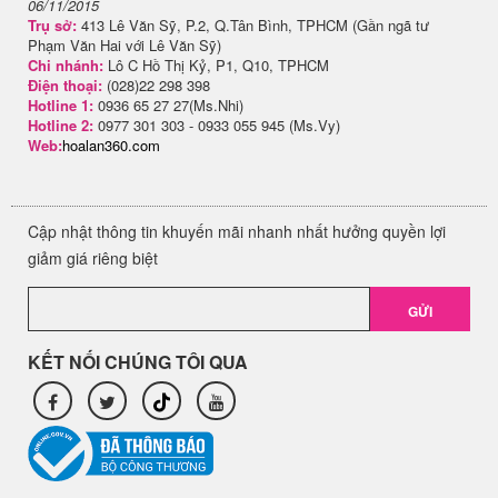
06/11/2015
Trụ sở:
413 Lê Văn Sỹ, P.2, Q.Tân Bình, TPHCM (Gần ngã tư
Phạm Văn Hai với Lê Văn Sỹ)
Chi nhánh:
Lô C Hồ Thị Kỷ, P1, Q10, TPHCM
Điện thoại:
(028)22 298 398
Hotline 1:
0936 65 27 27(Ms.Nhi)
Hotline 2:
0977 301 303 - 0933 055 945 (Ms.Vy)
Web:
hoalan360.com
Cập nhật thông tin khuyến mãi nhanh nhất hưởng quyền lợi
giảm giá riêng biệt
GỬI
KẾT NỐI CHÚNG TÔI QUA