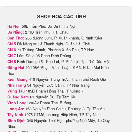
SHOP HOA CÁC TỈNH
Hà Nội:
56B Trần Phú, Ba Đình, Hà Nội
Đà Nẵng:
271B Trần Phú, Hải Châu
Cần Thơ:
266 đường 30/4, P. Xuân khánh, Q.Ninh Kiều
CN 5
Đà Nẵng 32 Lê Thanh Nghị, Quận Hải Châu
CN 6
71 Trường Chinh, Phường Xuân Phú, TP Huế
CN 7
Lâm Đồng 05 Phan Đình Phùng
CN 8
Bình Dương 151 Phú Lợi, P. Phú Lợi, Tp. Thủ Dầu Một
Đồng Nai
40/198A Phạm Văn Thuận, KP.3, P.Tân Mai Biên
Hòa
Kiên Giang
418 Nguyễn Trung Trực, Thành phố Rạch Giá
Nha Trang
54 Nguyễn Đức Cảnh, TP Nha Trang
Vũng Tàu
185B Phạm Hồng Thái, Phường 7
Quảng Nam
61 Nguyễn Du, Tp Tam Kỳ
Vĩnh Long:
20/A2 Phạm Thái Bường
Long An:
163 Nguyễn Đình Chiểu, Phường 3, Tp Tân An
Tây Ninh
1075 CTM8, phường Hiệp Ninh, TP Tây Ninh
Bình Định
340 Nguyễn Thái Học, phường Ngô Mây, Tp Quy
Nhơn