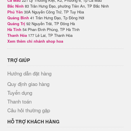
Cà Mau
221 Lý Thường Kiệt, K2, Phường 6, Tp Cà Mau
Bắc Ninh
83 Trần Hưng Đạo, phường Tiền An, TP Bắc Ninh
Phú Yên
30A Nguyễn Công Trứ, TP Tuy Hòa
Quảng Bình
41 Trần Hưng Đạo, Tp Đồng Hới
Quảng Trị
92 Nguyễn Trãi, TP Đông Hà
Hà Tĩnh
54 Phan Đình Phùng, TP Hà Tĩnh
Thanh Hóa
177 Lê Lai, TP Thanh Hóa
Xem thêm chi nhánh shop hoa
TRỢ GIÚP
Hướng dẫn đặt hàng
Quy định giao hàng
Tuyển dụng
Thanh toán
Câu hỏi thường gặp
HỖ TRỢ KHÁCH HÀNG