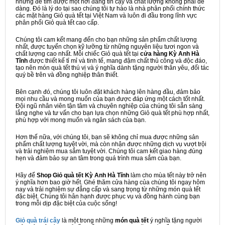
nhưng để tìm được một nơi đáng tin cậy và chất lượng không phải dễ
dàng. Đó là lý do tại sao chúng tôi tự hào là nhà phân phối chính thức
các mặt hàng Giỏ quà tết tại Việt Nam và luôn đi đầu trong lĩnh vực
phân phối Giỏ quà tết cao cấp.
Chúng tôi cam kết mang đến cho bạn những sản phẩm chất lượng
nhất, được tuyển chọn kỹ lưỡng từ những nguyên liệu tươi ngon và
chất lượng cao nhất. Mỗi chiếc Giỏ quà tết tại
cửa hàng Kỳ Anh Hà
Tĩnh
được thiết kế tỉ mỉ và tinh tế, mang đậm chất thủ công và độc đáo,
tạo nên món quà tết thú vị và ý nghĩa dành tặng người thân yêu, đối tác
quý bề trên và đồng nghiệp thân thiết.
Bên cạnh đó, chúng tôi luôn đặt khách hàng lên hàng đầu, đảm bảo
mọi nhu cầu và mong muốn của bạn được đáp ứng một cách tốt nhất.
Đội ngũ nhân viên tận tâm và chuyên nghiệp của chúng tôi sẵn sàng
lắng nghe và tư vấn cho bạn lựa chọn những Giỏ quà tết phù hợp nhất,
phù hợp với mong muốn và ngân sách của bạn.
Hơn thế nữa, với chúng tôi, bạn sẽ không chỉ mua được những sản
phẩm chất lượng tuyệt vời, mà còn nhận được những dịch vụ vượt trội
và trải nghiệm mua sắm tuyệt vời. Chúng tôi cam kết giao hàng đúng
hẹn và đảm bảo sự an tâm trong quá trình mua sắm của bạn.
Hãy để
Shop Giỏ quà tết Kỳ Anh Hà Tĩnh
làm cho mùa tết này trở nên
ý nghĩa hơn bao giờ hết. Ghé thăm cửa hàng của chúng tôi ngay hôm
nay và trải nghiệm sự đẳng cấp và sang trọng từ những món quà tết
đặc biệt. Chúng tôi hân hạnh được phục vụ và đồng hành cùng bạn
trong mỗi dịp đặc biệt của cuộc sống!
Giỏ quà trái cây
là một trong những
món quà tết
ý nghĩa tặng người