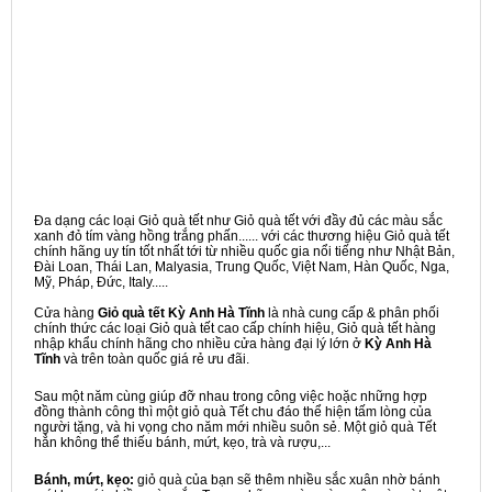
Đa dạng các loại Giỏ quà tết như Giỏ quà tết với đầy đủ các màu sắc
xanh đỏ tím vàng hồng trắng phấn...... với các thương hiệu Giỏ quà tết
chính hãng uy tín tốt nhất tới từ nhiều quốc gia nổi tiếng như Nhật Bản,
Đài Loan, Thái Lan, Malyasia, Trung Quốc, Việt Nam, Hàn Quốc, Nga,
Mỹ, Pháp, Đức, Italy.....
Cửa hàng
Giỏ quà tết Kỳ Anh Hà Tĩnh
là nhà cung cấp & phân phối
chính thức các loại Giỏ quà tết cao cấp chính hiệu, Giỏ quà tết hàng
nhập khẩu chính hãng cho nhiều cửa hàng đại lý lớn ở
Kỳ Anh Hà
Tĩnh
và trên toàn quốc giá rẻ ưu đãi.
Sau một năm cùng giúp đỡ nhau trong công việc hoặc những hợp
đồng thành công thì một giỏ quà Tết chu đáo thể hiện tấm lòng của
người tặng, và hi vọng cho năm mới nhiều suôn sẻ. Một giỏ quà Tết
hẳn không thể thiếu bánh, mứt, kẹo, trà và rượu,...
Bánh, mứt, kẹo:
giỏ quà của bạn sẽ thêm nhiều sắc xuân nhờ bánh