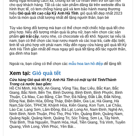
đừng ngại khoảng cách xa, chúng tôi sẽ cử nhân viên trở tới tận nơi
cho quý khách hàng. Tất cả các sản phẩm đăng tải trên website đều là
hình thực tế, có tem chống hàng giả và tem bảo hành mang thương
hiệu
Giỏ quà tết cao cấp Kỳ Anh Hà Tĩnh
. giỏ quà tết đẹp nhất 2023
luôn là món quà chất lượng nhất để tặng người thân, bạn bè
Tùy vào từng đối tượng mà bạn có thể chọn một chiếc hộp quà tết cho
phù hợp. Nếu đối tượng nhận quà là phụ nữ, bạn nên chọn các sản
phẩm
giỏ trái cây
, rượu nhẹ, có chocolate và đồ khô. Ngược lại nếu là
nam, bạn có thể chọn các loại rượu mạnh và các loại trà, cafe đặc biệt,
tinh tế và phù hợp với phái nam. Hãy đến ngay cửa hàng giỏ quà tết Kỳ
Anh Hà Tĩnh gần nhất để mua ngay giỏ quà tết tặng đối tác người thân,
gia đình nha bạn
Ngoài ra, bạn cũng có thể chọn các
mẫu hoa lan hồ điệp
để tặng tết
Xem tại:
G
iỏ quà tết
Cửa hàng Giỏ quà tết Kỳ Anh Hà Tĩnh có mặt tại 64 Tỉnh/Thành
Trong cả nước bao gồm:
Hồ Chí Minh, Hà Nội, An Giang, Vũng Tàu, Bạc Liêu, Bắc Kạn, Bắc
Giang, Bắc Ninh, Bến Tre, Bình Dương, Bình Định, Bình Phước, Bình
Thuận, Cà Mau, Cao Bằng, Cần Thơ, Đà Nẵng, Đắk Lắk, Đắk Nông,
Đồng Nai, Biên Hòa, Đồng Tháp, Điện Biên, Gia Lai, Hà Giang, Hà
Nam,Sài Gòn, TPHCM, Khánh Hòa, Kiên Giang, Kon Tum, Lai Châu,
Lào Cai, Lạng Sơn, Lâm Đồng, Đà Lạt, Long An, Nam Định, Nghệ An,
Ninh Bình, Ninh Thuận, Phú Thọ, Phú Yên, Quảng Bình, Quảng Nam,
Quảng Ngãi, Quảng Ninh, Quảng Trị, Sóc Trăng, Sơn La, Tây Ninh,
Thái Bình, Thái Nguyên, Thanh Hóa, Huế, Tiền Giang, Trà Vinh, Tuyên
Quang, Vĩnh Long, Vĩnh Phúc, Yên Bái...