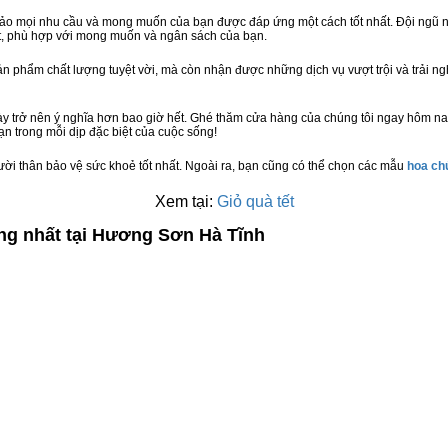
bảo mọi nhu cầu và mong muốn của bạn được đáp ứng một cách tốt nhất. Đội ngũ n
t, phù hợp với mong muốn và ngân sách của bạn.
n phẩm chất lượng tuyệt vời, mà còn nhận được những dịch vụ vượt trội và trải n
y trở nên ý nghĩa hơn bao giờ hết. Ghé thăm cửa hàng của chúng tôi ngay hôm na
n trong mỗi dịp đặc biệt của cuộc sống!
ười thân bảo vệ sức khoẻ tốt nhất. Ngoài ra, bạn cũng có thể chọn các mẫu
hoa c
Xem tại:
Giỏ quà tết
ợng nhất tại Hương Sơn Hà Tĩnh