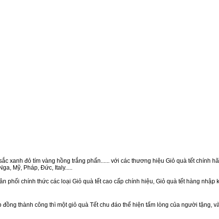
ắc xanh đỏ tím vàng hồng trắng phấn...... với các thương hiệu Giỏ quà tết chính hãn
a, Mỹ, Pháp, Đức, Italy.....
n phối chính thức các loại Giỏ quà tết cao cấp chính hiệu, Giỏ quà tết hàng nhập
ồng thành công thì một giỏ quà Tết chu đáo thể hiện tấm lòng của người tặng, v