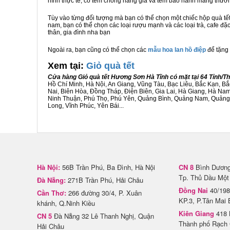
hình thực tế, có tem chống hàng giả và tem bảo hành mang thươ
Tùy vào từng đối tượng mà bạn có thể chọn một chiếc hộp quà t
nam, bạn có thể chọn các loại rượu mạnh và các loại trà, cafe đ
thân, gia đình nha bạn
Ngoài ra, bạn cũng có thể chọn các
mẫu hoa lan hồ điệp
để tặng 
Xem tại:
G
iỏ quà tết
Cửa hàng Giỏ quà tết Hương Sơn Hà Tĩnh có mặt tại 64 Tỉnh/
Hồ Chí Minh, Hà Nội, An Giang, Vũng Tàu, Bạc Liêu, Bắc Kạn, 
Nai, Biên Hòa, Đồng Tháp, Điện Biên, Gia Lai, Hà Giang, Hà N
Ninh Thuận, Phú Thọ, Phú Yên, Quảng Bình, Quảng Nam, Quảng Ng
Long, Vĩnh Phúc, Yên Bái...
Hà Nội:
56B Trần Phú, Ba Đình, Hà Nội
CN 8
Bình Dương 
Tp. Thủ Dầu Một
Đà Nẵng:
271B Trần Phú, Hải Châu
Đồng Nai
40/198
Cần Thơ:
266 đường 30/4, P. Xuân
KP.3, P.Tân Mai 
khánh, Q.Ninh Kiều
Kiên Giang
418 
CN 5
Đà Nẵng 32 Lê Thanh Nghị, Quận
Thành phố Rạch 
Hải Châu