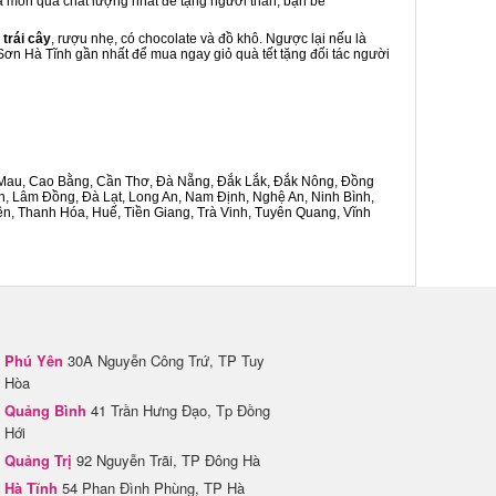
 là món quà chất lượng nhất để tặng người thân, bạn bè
 trái cây
, rượu nhẹ, có chocolate và đồ khô. Ngược lại nếu là
 Sơn Hà Tĩnh gần nhất để mua ngay giỏ quà tết tặng đối tác người
Cà Mau, Cao Bằng, Cần Thơ, Đà Nẵng, Đắk Lắk, Đắk Nông, Đồng
n, Lâm Đồng, Đà Lạt, Long An, Nam Định, Nghệ An, Ninh Bình,
n, Thanh Hóa, Huế, Tiền Giang, Trà Vinh, Tuyên Quang, Vĩnh
Phú Yên
30A Nguyễn Công Trứ, TP Tuy
Hòa
Quảng Bình
41 Trần Hưng Đạo, Tp Đồng
Hới
Quảng Trị
92 Nguyễn Trãi, TP Đông Hà
Hà Tĩnh
54 Phan Đình Phùng, TP Hà