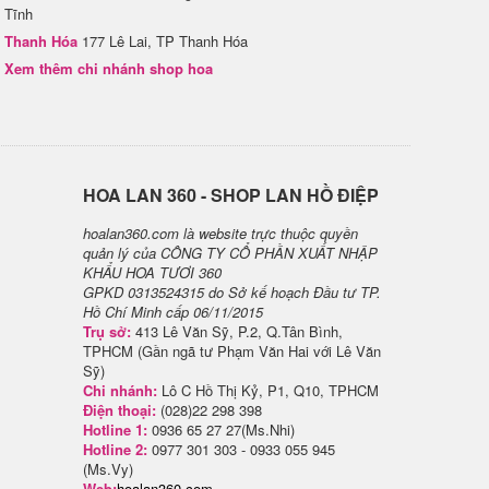
Tĩnh
Thanh Hóa
177 Lê Lai, TP Thanh Hóa
Xem thêm chi nhánh shop hoa
H​OA LAN 360 - SHOP LAN HỒ ĐIỆP
hoalan360.com là website trực thuộc quyền
quản lý của CÔNG TY CỔ PHẦN XUẤT NHẬP
KHẨU HOA TƯƠI 360
GPKD 0313524315 do Sở kế hoạch Đầu tư TP.
Hồ Chí Minh cấp 06/11/2015
Trụ sở:
413 Lê Văn Sỹ, P.2, Q.Tân Bình,
TPHCM (Gần ngã tư Phạm Văn Hai với Lê Văn
Sỹ)
Chi nhánh:
Lô C Hồ Thị Kỷ, P1, Q10, TPHCM
Điện thoại:
(028)22 298 398
Hotline 1:
0936 65 27 27(Ms.Nhi)
Hotline 2:
0977 301 303 - 0933 055 945
(Ms.Vy)
Web:
hoalan360.com