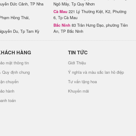
uyễn Đức Cảnh, TP Nha
Ngô Mây, Tp Quy Nhơn
Cà Mau
221 Lý Thường Kiệt, K2, Phường
Phạm Hồng Thái,
6, Tp Cà Mau
Bắc Ninh
83 Trần Hưng Đạo, phường Tiền
Nguyễn Du, Tp Tam Kỳ
An, TP Bắc Ninh
KHÁCH HÀNG
TIN TỨC
ảo mật thông tin
Giới Thiệu
& Quy định chung
Ý nghĩa và màu sắc lan hồ điệp
vận chuyển
Tư vấn tặng hoa
bảo hành
Khuyến mãi
hanh toán