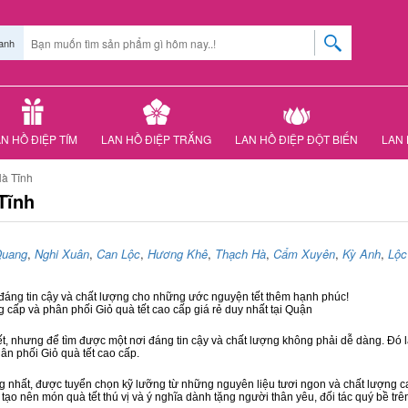
anh
N HỒ ĐIỆP TÍM
LAN HỒ ĐIỆP TRẮNG
LAN HỒ ĐIỆP ĐỘT BIẾN
LAN 
Hà Tĩnh
Tĩnh
Quang
,
Nghi Xuân
,
Can Lộc
,
Hương Khê
,
Thạch Hà
,
Cẩm Xuyên
,
Kỳ Anh
,
Lộc
 đáng tin cậy và chất lượng cho những ước nguyện tết thêm hạnh phúc!
g cấp và phân phối Giỏ quà tết cao cấp giá rẻ duy nhất tại Quận
ết, nhưng để tìm được một nơi đáng tin cậy và chất lượng không phải dễ dàng. Đó là
hân phối Giỏ quà tết cao cấp.
hất, được tuyển chọn kỹ lưỡng từ những nguyên liệu tươi ngon và chất lượng cao
 tạo nên món quà tết thú vị và ý nghĩa dành tặng người thân yêu, đối tác quý bề trê