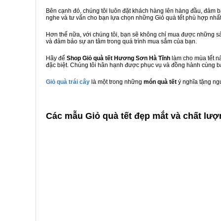
Bên cạnh đó, chúng tôi luôn đặt khách hàng lên hàng đầu, đảm 
nghe và tư vấn cho bạn lựa chọn những Giỏ quà tết phù hợp nhấ
Hơn thế nữa, với chúng tôi, bạn sẽ không chỉ mua được những sả
và đảm bảo sự an tâm trong quá trình mua sắm của bạn.
Hãy để
Shop Giỏ quà tết Hương Sơn Hà Tĩnh
làm cho mùa tết nà
đặc biệt. Chúng tôi hân hạnh được phục vụ và đồng hành cùng bạ
Giỏ quà trái cây
là một trong những
món quà tết
ý nghĩa tặng ng
C
ác mẫu Giỏ quà tết đẹp mắt và chất lư