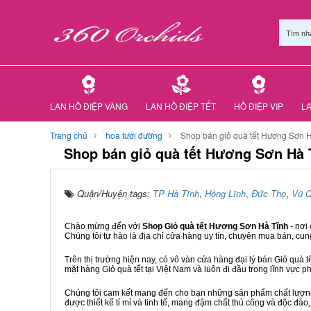
Tìm nh
LAN HỒ ĐIỆP VÀNG
LAN HỒ ĐIỆP TẾT
HỒ ĐIỆP VIP
LA
Trang chủ
hoa tươi đường
Shop bán giỏ quà tết Hương Sơn 
Shop bán giỏ quà tết Hương Sơn Hà 
Quận/Huyện tags:
TP Hà Tĩnh
,
Hồng Lĩnh
,
Đức Thọ
,
Vũ 
Chào mừng đến với
Shop Giỏ quà tết Hương Sơn Hà Tĩnh
- nơi
Chúng tôi tự hào là địa chỉ cửa hàng uy tín, chuyên mua bán, cun
Trên thị trường hiện nay, có vô vàn cửa hàng đại lý bán Giỏ quà t
mặt hàng Giỏ quà tết tại Việt Nam và luôn đi đầu trong lĩnh vực p
Chúng tôi cam kết mang đến cho bạn những sản phẩm chất lượng n
được thiết kế tỉ mỉ và tinh tế, mang đậm chất thủ công và độc đáo,