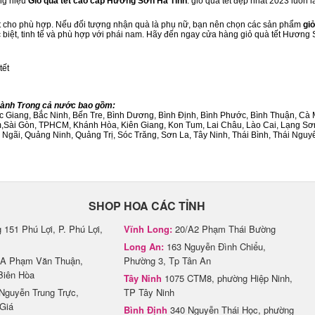
ng hiệu
Giỏ quà tết cao cấp Hương Sơn Hà Tĩnh
. giỏ quà tết đẹp nhất 2023 luôn
ết cho phù hợp. Nếu đối tượng nhận quà là phụ nữ, bạn nên chọn các sản phẩm
giỏ
ặc biệt, tinh tế và phù hợp với phái nam. Hãy đến ngay cửa hàng giỏ quà tết Hương
tết
Thành Trong cả nước bao gồm:
Bắc Giang, Bắc Ninh, Bến Tre, Bình Dương, Bình Định, Bình Phước, Bình Thuận, 
am,Sài Gòn, TPHCM, Khánh Hòa, Kiên Giang, Kon Tum, Lai Châu, Lào Cai, Lạng Sơ
ãi, Quảng Ninh, Quảng Trị, Sóc Trăng, Sơn La, Tây Ninh, Thái Bình, Thái Nguyê
SHOP HOA CÁC TỈNH
151 Phú Lợi, P. Phú Lợi,
Vĩnh Long:
20/A2 Phạm Thái Bường
Long An:
163 Nguyễn Đình Chiểu,
A Phạm Văn Thuận,
Phường 3, Tp Tân An
Biên Hòa
Tây Ninh
1075 CTM8, phường Hiệp Ninh,
Nguyễn Trung Trực,
TP Tây Ninh
Giá
Bình Định
340 Nguyễn Thái Học, phường