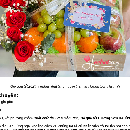
Giỏ quà tết 2024 ý nghĩa nhất tặng người thân tại Hương Sơn Hà Tĩnh
chuyên:
 giá gốc
u
đầu, với phương châm "
một chữ tín - vạn niềm tin
",
Giỏ quà tết Hương Sơn Hà Tĩn
tết, Bạn đừng ngại khoảng cách xa, chúng tôi sẽ cử nhân viên trở tới tận nơi cho 