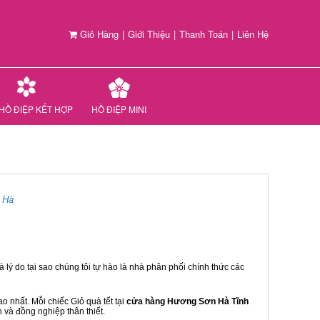
Giỏ Hàng
|
Giới Thiệu
|
Thanh Toán
|
Liên Hệ
HỒ ĐIỆP KẾT HỢP
HỒ ĐIỆP MINI
 Hà
 lý do tại sao chúng tôi tự hào là nhà phân phối chính thức các
 nhất. Mỗi chiếc Giỏ quà tết tại
cửa hàng Hương Sơn Hà Tĩnh
n và đồng nghiệp thân thiết.