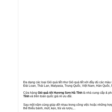
Đa dạng các loại Giỏ quà tết như Giỏ quà tết với đầy đủ các màu s
Đài Loan, Thái Lan, Malyasia, Trung Quốc, Việt Nam, Hàn Quốc, Ng
Cửa hàng
Giỏ quà tết Hương Sơn Hà Tĩnh
là nhà cung cấp & phâ
Tĩnh
và trên toàn quốc giá rẻ ưu đãi.
Sau một năm cùng giúp đỡ nhau trong công việc hoặc những hợp đ
thể thiếu bánh, mứt, kẹo, trà và rượu,...