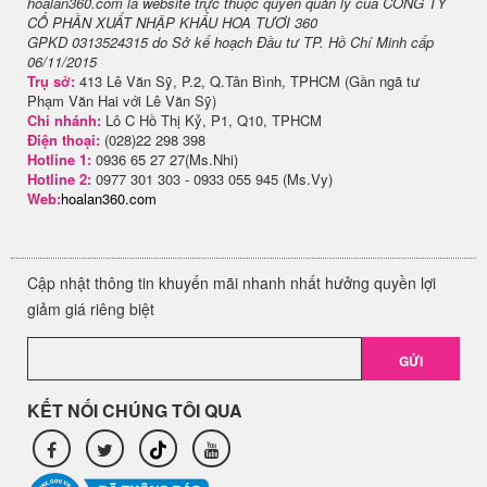
hoalan360.com là website trực thuộc quyền quản lý của CÔNG TY
CỔ PHẦN XUẤT NHẬP KHẨU HOA TƯƠI 360
GPKD 0313524315 do Sở kế hoạch Đầu tư TP. Hồ Chí Minh cấp
06/11/2015
Trụ sở:
413 Lê Văn Sỹ, P.2, Q.Tân Bình, TPHCM (Gần ngã tư
Phạm Văn Hai với Lê Văn Sỹ)
Chi nhánh:
Lô C Hồ Thị Kỷ, P1, Q10, TPHCM
Điện thoại:
(028)22 298 398
Hotline 1:
0936 65 27 27(Ms.Nhi)
Hotline 2:
0977 301 303 - 0933 055 945 (Ms.Vy)
Web:
hoalan360.com
Cập nhật thông tin khuyến mãi nhanh nhất hưởng quyền lợi
giảm giá riêng biệt
GỬI
KẾT NỐI CHÚNG TÔI QUA