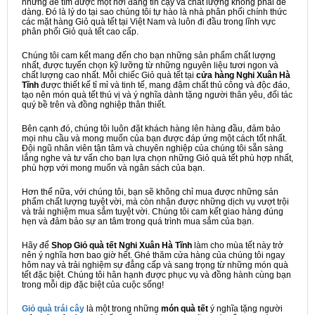
nhưng để tìm được một nơi đáng tin cậy và chất lượng không phải dễ
dàng. Đó là lý do tại sao chúng tôi tự hào là nhà phân phối chính thức
các mặt hàng Giỏ quà tết tại Việt Nam và luôn đi đầu trong lĩnh vực
phân phối Giỏ quà tết cao cấp.
Chúng tôi cam kết mang đến cho bạn những sản phẩm chất lượng
nhất, được tuyển chọn kỹ lưỡng từ những nguyên liệu tươi ngon và
chất lượng cao nhất. Mỗi chiếc Giỏ quà tết tại
cửa hàng Nghi Xuân Hà
Tĩnh
được thiết kế tỉ mỉ và tinh tế, mang đậm chất thủ công và độc đáo,
tạo nên món quà tết thú vị và ý nghĩa dành tặng người thân yêu, đối tác
quý bề trên và đồng nghiệp thân thiết.
Bên cạnh đó, chúng tôi luôn đặt khách hàng lên hàng đầu, đảm bảo
mọi nhu cầu và mong muốn của bạn được đáp ứng một cách tốt nhất.
Đội ngũ nhân viên tận tâm và chuyên nghiệp của chúng tôi sẵn sàng
lắng nghe và tư vấn cho bạn lựa chọn những Giỏ quà tết phù hợp nhất,
phù hợp với mong muốn và ngân sách của bạn.
Hơn thế nữa, với chúng tôi, bạn sẽ không chỉ mua được những sản
phẩm chất lượng tuyệt vời, mà còn nhận được những dịch vụ vượt trội
và trải nghiệm mua sắm tuyệt vời. Chúng tôi cam kết giao hàng đúng
hẹn và đảm bảo sự an tâm trong quá trình mua sắm của bạn.
Hãy để
Shop Giỏ quà tết Nghi Xuân Hà Tĩnh
làm cho mùa tết này trở
nên ý nghĩa hơn bao giờ hết. Ghé thăm cửa hàng của chúng tôi ngay
hôm nay và trải nghiệm sự đẳng cấp và sang trọng từ những món quà
tết đặc biệt. Chúng tôi hân hạnh được phục vụ và đồng hành cùng bạn
trong mỗi dịp đặc biệt của cuộc sống!
Giỏ quà trái cây
là một trong những
món quà tết
ý nghĩa tặng người