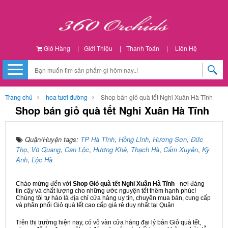
Giỏ Hàng
|
Giới Thiệu
|
Thanh Toán
|
Liên Hệ
Trang chủ
hoa tươi đường
Shop bán giỏ quà tết Nghi Xuân Hà Tĩnh
Shop bán giỏ quà tết Nghi Xuân Hà Tĩnh
Quận/Huyện tags:
TP Hà Tĩnh
,
Hồng Lĩnh
,
Hương Sơn
,
Đức
Thọ
,
Vũ Quang
,
Can Lộc
,
Hương Khê
,
Thạch Hà
,
Cẩm Xuyên
,
Kỳ
Anh
,
Lộc Hà
Chào mừng đến với
Shop Giỏ quà tết Nghi Xuân Hà Tĩnh
- nơi đáng
tin cậy và chất lượng cho những ước nguyện tết thêm hạnh phúc!
Chúng tôi tự hào là địa chỉ cửa hàng uy tín, chuyên mua bán, cung cấp
và phân phối Giỏ quà tết cao cấp giá rẻ duy nhất tại Quận
Trên thị trường hiện nay, có vô vàn cửa hàng đại lý bán Giỏ quà tết,