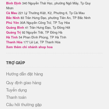
Bình Định
340 Nguyễn Thái Học, phường Ngô Mây, Tp Quy
Nhơn
Cà Mau
221 Lý Thường Kiệt, K2, Phường 6, Tp Cà Mau
Bắc Ninh
83 Trần Hưng Đạo, phường Tiền An, TP Bắc Ninh
Phú Yên
30A Nguyễn Công Trứ, TP Tuy Hòa
Quảng Bình
41 Trần Hưng Đạo, Tp Đồng Hới
Quảng Trị
92 Nguyễn Trãi, TP Đông Hà
Hà Tĩnh
54 Phan Đình Phùng, TP Hà Tĩnh
Thanh Hóa
177 Lê Lai, TP Thanh Hóa
Xem thêm chi nhánh shop hoa
TRỢ GIÚP
Hướng dẫn đặt hàng
Quy định giao hàng
Tuyển dụng
Thanh toán
Câu hỏi thường gặp