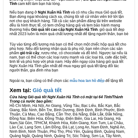
Tĩnh
cam kết làm bạn hài lòng.
Nếu bạn đang ở
Nghi Xuân Hà Tĩnh
và có nhu cầu mua Giỏ quà tết,
Bạn đừng ngại khoảng cách xa, chúng tôi sẽ cử nhân viên trở tới tận
nơi cho quý khách hàng. Tất cả các sản phẩm đăng tải trên website
đều là hình thực tế, có tem chống hàng giả và tem bảo hành mang
thương hiệu
Giỏ quà tết cao cấp Nghi Xuân Hà Tĩnh
. giỏ quà tết đẹp
nhất 2023 luôn là món quà chất lượng nhất để tặng người thân, bạn bè
Tùy vào từng đối tượng mà bạn có thể chọn một chiếc hộp quà tết cho
phù hợp. Nếu đối tượng nhận quà là phụ nữ, bạn nên chọn các sản
phẩm
giỏ trái cây
, rượu nhẹ, có chocolate và đồ khô. Ngược lại nếu là
nam, bạn có thể chọn các loại rượu mạnh và các loại trà, cafe đặc biệt,
tinh tế và phù hợp với phái nam. Hãy đến ngay cửa hàng giỏ quà tết
Nghi Xuân Hà Tĩnh gần nhất để mua ngay giỏ quà tết tặng đối tác
người thân, gia đình nha bạn
Ngoài ra, bạn cũng có thể chọn các
mẫu hoa lan hồ điệp
để tặng tết
Xem tại:
G
iỏ quà tết
Cửa hàng Giỏ quà tết Nghi Xuân Hà Tĩnh có mặt tại 64 Tỉnh/Thành
Trong cả nước bao gồm:
Hồ Chí Minh, Hà Nội, An Giang, Vũng Tàu, Bạc Liêu, Bắc Kạn, Bắc
Giang, Bắc Ninh, Bến Tre, Bình Dương, Bình Định, Bình Phước, Bình
Thuận, Cà Mau, Cao Bằng, Cần Thơ, Đà Nẵng, Đắk Lắk, Đắk Nông,
Đồng Nai, Biên Hòa, Đồng Tháp, Điện Biên, Gia Lai, Hà Giang, Hà
Nam,Sài Gòn, TPHCM, Khánh Hòa, Kiên Giang, Kon Tum, Lai Châu,
Lào Cai, Lạng Sơn, Lâm Đồng, Đà Lạt, Long An, Nam Định, Nghệ An,
Ninh Bình, Ninh Thuận, Phú Thọ, Phú Yên, Quảng Bình, Quảng Nam,
Quảng Ngãi, Quảng Ninh, Quảng Trị, Sóc Trăng, Sơn La, Tây Ninh,