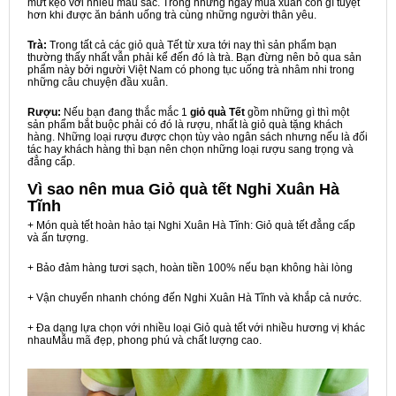
mứt kẹo với nhiều màu sắc. Trong những ngày mùa xuân còn gì tuyệt
hơn khi được ăn bánh uống trà cùng những người thân yêu.
Trà:
Trong tất cả các giỏ quà Tết từ xưa tới nay thì sản phẩm bạn
thường thấy nhất vẫn phải kể đến đó là trà. Bạn đừng nên bỏ qua sản
phẩm này bởi người Việt Nam có phong tục uống trà nhâm nhi trong
những câu chuyện đầu xuân.
Rượu:
Nếu bạn đang thắc mắc 1
giỏ quà Tết
gồm những gì thì một
sản phẩm bắt buộc phải có đó là rượu, nhất là giỏ quà tặng khách
hàng. Những loại rượu được chọn tùy vào ngân sách nhưng nếu là đối
tác hay khách hàng thì bạn nên chọn những loại rượu sang trọng và
đẳng cấp.
Vì sao nên mua
Giỏ quà tết Nghi Xuân Hà
Tĩnh
+ Món quà tết hoàn hảo tại Nghi Xuân Hà Tĩnh: Giỏ quà tết đẳng cấp
và ấn tượng.
+ Bảo đảm hàng tươi sạch, hoàn tiền 100% nếu bạn không hài lòng
+ Vận chuyển nhanh chóng đến Nghi Xuân Hà Tĩnh và khắp cả nước.
+ Đa dạng lựa chọn với nhiều loại Giỏ quà tết với nhiều hương vị khác
nhauMẫu mã đẹp, phong phú và chất lượng cao.