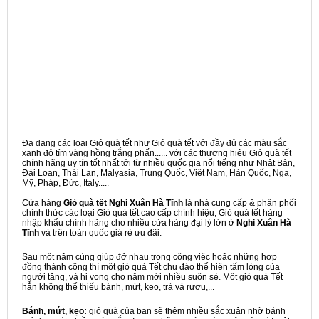
Đa dạng các loại Giỏ quà tết như Giỏ quà tết với đầy đủ các màu sắc
xanh đỏ tím vàng hồng trắng phấn...... với các thương hiệu Giỏ quà tết
chính hãng uy tín tốt nhất tới từ nhiều quốc gia nổi tiếng như Nhật Bản,
Đài Loan, Thái Lan, Malyasia, Trung Quốc, Việt Nam, Hàn Quốc, Nga,
Mỹ, Pháp, Đức, Italy.....
Cửa hàng
Giỏ quà tết Nghi Xuân Hà Tĩnh
là nhà cung cấp & phân phối
chính thức các loại Giỏ quà tết cao cấp chính hiệu, Giỏ quà tết hàng
nhập khẩu chính hãng cho nhiều cửa hàng đại lý lớn ở
Nghi Xuân Hà
Tĩnh
và trên toàn quốc giá rẻ ưu đãi.
Sau một năm cùng giúp đỡ nhau trong công việc hoặc những hợp
đồng thành công thì một giỏ quà Tết chu đáo thể hiện tấm lòng của
người tặng, và hi vọng cho năm mới nhiều suôn sẻ. Một giỏ quà Tết
hẳn không thể thiếu bánh, mứt, kẹo, trà và rượu,...
Bánh, mứt, kẹo:
giỏ quà của bạn sẽ thêm nhiều sắc xuân nhờ bánh