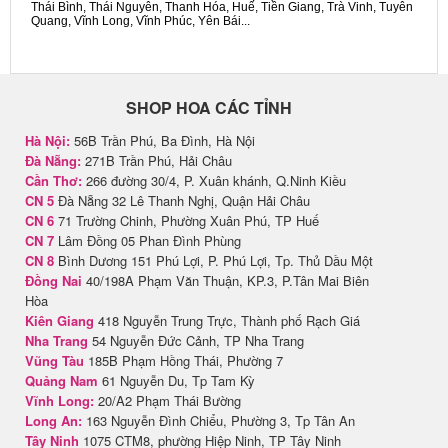
Thái Bình, Thái Nguyên, Thanh Hóa, Huế, Tiền Giang, Trà Vinh, Tuyên
Quang, Vĩnh Long, Vĩnh Phúc, Yên Bái...
SHOP HOA CÁC TỈNH
Hà Nội:
56B Trần Phú, Ba Đình, Hà Nội
Đà Nẵng:
271B Trần Phú, Hải Châu
Cần Thơ:
266 đường 30/4, P. Xuân khánh, Q.Ninh Kiều
CN 5
Đà Nẵng 32 Lê Thanh Nghị, Quận Hải Châu
CN 6
71 Trường Chinh, Phường Xuân Phú, TP Huế
CN 7
Lâm Đồng 05 Phan Đình Phùng
CN 8
Bình Dương 151 Phú Lợi, P. Phú Lợi, Tp. Thủ Dầu Một
Đồng Nai
40/198A Phạm Văn Thuận, KP.3, P.Tân Mai Biên
Hòa
Kiên Giang
418 Nguyễn Trung Trực, Thành phố Rạch Giá
Nha Trang
54 Nguyễn Đức Cảnh, TP Nha Trang
Vũng Tàu
185B Phạm Hồng Thái, Phường 7
Quảng Nam
61 Nguyễn Du, Tp Tam Kỳ
Vĩnh Long:
20/A2 Phạm Thái Bường
Long An:
163 Nguyễn Đình Chiểu, Phường 3, Tp Tân An
Tây Ninh
1075 CTM8, phường Hiệp Ninh, TP Tây Ninh