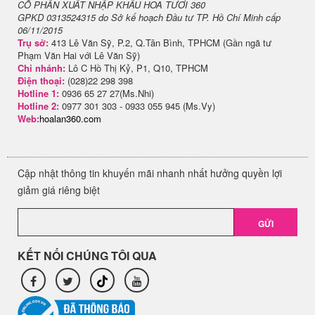
CỔ PHẦN XUẤT NHẬP KHẨU HOA TƯƠI 360
GPKD 0313524315 do Sở kế hoạch Đầu tư TP. Hồ Chí Minh cấp
06/11/2015
Trụ sở:
413 Lê Văn Sỹ, P.2, Q.Tân Bình, TPHCM (Gần ngã tư
Phạm Văn Hai với Lê Văn Sỹ)
Chi nhánh:
Lô C Hồ Thị Kỷ, P1, Q10, TPHCM
Điện thoại:
(028)22 298 398
Hotline 1:
0936 65 27 27(Ms.Nhi)
Hotline 2:
0977 301 303 - 0933 055 945 (Ms.Vy)
Web:
hoalan360.com
Cập nhật thông tin khuyến mãi nhanh nhất hưởng quyền lợi
giảm giá riêng biệt
GỬI
KẾT NỐI CHÚNG TÔI QUA