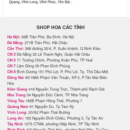
Quang, Vĩnh Long, Vĩnh Phúc, Yên Bái...
SHOP HOA CÁC TỈNH
Hà Nội:
56B Trần Phú, Ba Đình, Hà Nội
Đà Nẵng:
271B Trần Phú, Hải Châu
Cần Thơ:
266 đường 30/4, P. Xuân khánh, Q.Ninh Kiều
CN 5
Đà Nẵng 32 Lê Thanh Nghị, Quận Hải Châu
CN 6
71 Trường Chinh, Phường Xuân Phú, TP Huế
CN 7
Lâm Đồng 05 Phan Đình Phùng
CN 8
Bình Dương 151 Phú Lợi, P. Phú Lợi, Tp. Thủ Dầu Một
Đồng Nai
40/198A Phạm Văn Thuận, KP.3, P.Tân Mai Biên
Hòa
Kiên Giang
418 Nguyễn Trung Trực, Thành phố Rạch Giá
Nha Trang
54 Nguyễn Đức Cảnh, TP Nha Trang
Vũng Tàu
185B Phạm Hồng Thái, Phường 7
Quảng Nam
61 Nguyễn Du, Tp Tam Kỳ
Vĩnh Long:
20/A2 Phạm Thái Bường
Long An:
163 Nguyễn Đình Chiểu, Phường 3, Tp Tân An
Tây Ninh
1075 CTM8, phường Hiệp Ninh, TP Tây Ninh
Bình Định
340 Nguyễn Thái Học, phường Ngô Mây, Tp Quy