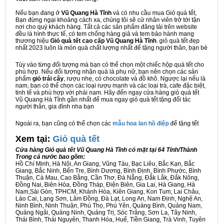
Nếu bạn đang ở
Vũ Quang Hà Tĩnh
và có nhu cầu mua Giỏ quà tết,
Bạn đừng ngại khoảng cách xa, chúng tôi sẽ cử nhân viên trở tới tận
nơi cho quý khách hàng. Tất cả các sản phẩm đăng tải trên website
đều là hình thực tế, có tem chống hàng giả và tem bảo hành mang
thương hiệu
Giỏ quà tết cao cấp Vũ Quang Hà Tĩnh
. giỏ quà tết đẹp
nhất 2023 luôn là món quà chất lượng nhất để tặng người thân, bạn bè
Tùy vào từng đối tượng mà bạn có thể chọn một chiếc hộp quà tết cho
phù hợp. Nếu đối tượng nhận quà là phụ nữ, bạn nên chọn các sản
phẩm
giỏ trái cây
, rượu nhẹ, có chocolate và đồ khô. Ngược lại nếu là
nam, bạn có thể chọn các loại rượu mạnh và các loại trà, cafe đặc biệt,
tinh tế và phù hợp với phái nam. Hãy đến ngay cửa hàng giỏ quà tết
Vũ Quang Hà Tĩnh gần nhất để mua ngay giỏ quà tết tặng đối tác
người thân, gia đình nha bạn
Ngoài ra, bạn cũng có thể chọn các
mẫu hoa lan hồ điệp
để tặng tết
Xem tại:
G
iỏ quà tết
Cửa hàng Giỏ quà tết Vũ Quang Hà Tĩnh có mặt tại 64 Tỉnh/Thành
Trong cả nước bao gồm:
Hồ Chí Minh, Hà Nội, An Giang, Vũng Tàu, Bạc Liêu, Bắc Kạn, Bắc
Giang, Bắc Ninh, Bến Tre, Bình Dương, Bình Định, Bình Phước, Bình
Thuận, Cà Mau, Cao Bằng, Cần Thơ, Đà Nẵng, Đắk Lắk, Đắk Nông,
Đồng Nai, Biên Hòa, Đồng Tháp, Điện Biên, Gia Lai, Hà Giang, Hà
Nam,Sài Gòn, TPHCM, Khánh Hòa, Kiên Giang, Kon Tum, Lai Châu,
Lào Cai, Lạng Sơn, Lâm Đồng, Đà Lạt, Long An, Nam Định, Nghệ An,
Ninh Bình, Ninh Thuận, Phú Thọ, Phú Yên, Quảng Bình, Quảng Nam,
Quảng Ngãi, Quảng Ninh, Quảng Trị, Sóc Trăng, Sơn La, Tây Ninh,
Thái Bình, Thái Nguyên, Thanh Hóa, Huế, Tiền Giang, Trà Vinh, Tuyên