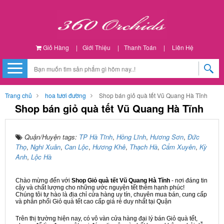
Giỏ Hàng
|
Giới Thiệu
|
Thanh Toán
|
Liên Hệ
Trang chủ
hoa tươi đường
Shop bán giỏ quà tết Vũ Quang Hà Tĩnh
Shop bán giỏ quà tết Vũ Quang Hà Tĩnh
Quận/Huyện tags:
TP Hà Tĩnh
,
Hồng Lĩnh
,
Hương Sơn
,
Đức
Thọ
,
Nghi Xuân
,
Can Lộc
,
Hương Khê
,
Thạch Hà
,
Cẩm Xuyên
,
Kỳ
Anh
,
Lộc Hà
Chào mừng đến với
Shop Giỏ quà tết Vũ Quang Hà Tĩnh
- nơi đáng tin
cậy và chất lượng cho những ước nguyện tết thêm hạnh phúc!
Chúng tôi tự hào là địa chỉ cửa hàng uy tín, chuyên mua bán, cung cấp
và phân phối Giỏ quà tết cao cấp giá rẻ duy nhất tại Quận
Trên thị trường hiện nay, có vô vàn cửa hàng đại lý bán Giỏ quà tết,