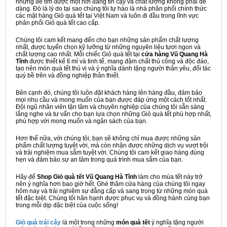
nhưng để tìm được một nơi đáng tin cậy và chất lượng không phải dễ
dàng. Đó là lý do tại sao chúng tôi tự hào là nhà phân phối chính thức
các mặt hàng Giỏ quà tết tại Việt Nam và luôn đi đầu trong lĩnh vực
phân phối Giỏ quà tết cao cấp.
Chúng tôi cam kết mang đến cho bạn những sản phẩm chất lượng
nhất, được tuyển chọn kỹ lưỡng từ những nguyên liệu tươi ngon và
chất lượng cao nhất. Mỗi chiếc Giỏ quà tết tại
cửa hàng Vũ Quang Hà
Tĩnh
được thiết kế tỉ mỉ và tinh tế, mang đậm chất thủ công và độc đáo,
tạo nên món quà tết thú vị và ý nghĩa dành tặng người thân yêu, đối tác
quý bề trên và đồng nghiệp thân thiết.
Bên cạnh đó, chúng tôi luôn đặt khách hàng lên hàng đầu, đảm bảo
mọi nhu cầu và mong muốn của bạn được đáp ứng một cách tốt nhất.
Đội ngũ nhân viên tận tâm và chuyên nghiệp của chúng tôi sẵn sàng
lắng nghe và tư vấn cho bạn lựa chọn những Giỏ quà tết phù hợp nhất,
phù hợp với mong muốn và ngân sách của bạn.
Hơn thế nữa, với chúng tôi, bạn sẽ không chỉ mua được những sản
phẩm chất lượng tuyệt vời, mà còn nhận được những dịch vụ vượt trội
và trải nghiệm mua sắm tuyệt vời. Chúng tôi cam kết giao hàng đúng
hẹn và đảm bảo sự an tâm trong quá trình mua sắm của bạn.
Hãy để
Shop Giỏ quà tết Vũ Quang Hà Tĩnh
làm cho mùa tết này trở
nên ý nghĩa hơn bao giờ hết. Ghé thăm cửa hàng của chúng tôi ngay
hôm nay và trải nghiệm sự đẳng cấp và sang trọng từ những món quà
tết đặc biệt. Chúng tôi hân hạnh được phục vụ và đồng hành cùng bạn
trong mỗi dịp đặc biệt của cuộc sống!
Giỏ quà trái cây
là một trong những
món quà tết
ý nghĩa tặng người