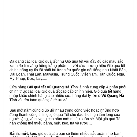
Đa dạng các loại Giỏ quà tết như Giỏ quà tết với đầy đủ các màu sắc
xanh đỏ tím vàng hồng trắng phấn...... với các thương hiệu Giỏ quà tết
chính hãng uy tín tốt nhất tới từ nhiều quốc gia nổi tiếng như Nhật Bản,
Đài Loan, Thái Lan, Malyasia, Trung Quốc, Việt Nam, Hàn Quốc, Nga,
Mỹ, Pháp, Đức, Italy.....
Cửa hàng
Giỏ quà tết Vũ Quang Hà Tĩnh
là nhà cung cấp & phân phối
chính thức các loại Giỏ quà tết cao cấp chính hiệu, Giỏ quà tết hàng
nhập khẩu chính hãng cho nhiều cửa hàng đại lý lớn ở
Vũ Quang Hà
Tĩnh
và trên toàn quốc giá rẻ ưu đãi.
Sau một năm cùng giúp đỡ nhau trong công việc hoặc những hợp
đồng thành công thì một giỏ quà Tết chu đáo thể hiện tấm lòng của
người tặng, và hi vọng cho năm mới nhiều suôn sẻ. Một giỏ quà Tết
hẳn không thể thiếu bánh, mứt, kẹo, trà và rượu,...
Bánh, mứt, kẹo:
giỏ quà của bạn sẽ thêm nhiều sắc xuân nhờ bánh