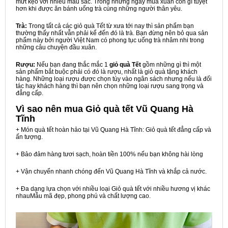
mứt kẹo với nhiều màu sắc. Trong những ngày mùa xuân còn gì tuyệt
hơn khi được ăn bánh uống trà cùng những người thân yêu.
Trà:
Trong tất cả các giỏ quà Tết từ xưa tới nay thì sản phẩm bạn
thường thấy nhất vẫn phải kể đến đó là trà. Bạn đừng nên bỏ qua sản
phẩm này bởi người Việt Nam có phong tục uống trà nhâm nhi trong
những câu chuyện đầu xuân.
Rượu:
Nếu bạn đang thắc mắc 1
giỏ quà Tết
gồm những gì thì một
sản phẩm bắt buộc phải có đó là rượu, nhất là giỏ quà tặng khách
hàng. Những loại rượu được chọn tùy vào ngân sách nhưng nếu là đối
tác hay khách hàng thì bạn nên chọn những loại rượu sang trọng và
đẳng cấp.
Vì sao nên mua
Giỏ quà tết Vũ Quang Hà
Tĩnh
+ Món quà tết hoàn hảo tại Vũ Quang Hà Tĩnh: Giỏ quà tết đẳng cấp và
ấn tượng.
+ Bảo đảm hàng tươi sạch, hoàn tiền 100% nếu bạn không hài lòng
+ Vận chuyển nhanh chóng đến Vũ Quang Hà Tĩnh và khắp cả nước.
+ Đa dạng lựa chọn với nhiều loại Giỏ quà tết với nhiều hương vị khác
nhauMẫu mã đẹp, phong phú và chất lượng cao.