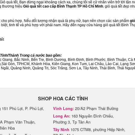
iỏ quà tết, Bạn đừng ngại khoảng cách xa, chúng tôi sẽ cử nhân viên trở tới tận n
ng thương hiệu
Giỏ quà tết cao cấp Bình Thạnh TP Hồ Chí Minh
. giỏ quà tết đẹp n
ết cho phù hợp. Nếu đối tượng nhận quà là phụ nữ, bạn nên chọn các sản phẩm
giỏ
c biệt, tinh tế và phù hợp với phái nam. Hãy đến ngay cửa hàng giỏ quà tết Bình 
tết
4 Tỉnh/Thành Trong cả nước bao gồm:
Bắc Giang, Bắc Ninh, Bến Tre, Bình Dương, Bình Định, Bình Phước, Bình Thuận, 
am,Sài Gòn, TPHCM, Khánh Hòa, Kiên Giang, Kon Tum, Lai Châu, Lào Cai, Lạng Sơ
ãi, Quảng Ninh, Quảng Trị, Sóc Trăng, Sơn La, Tây Ninh, Thái Bình, Thái Nguyê
SHOP HOA CÁC TỈNH
151 Phú Lợi, P. Phú Lợi,
Vĩnh Long:
20/A2 Phạm Thái Bường
Long An:
163 Nguyễn Đình Chiểu,
A Phạm Văn Thuận,
Phường 3, Tp Tân An
Biên Hòa
Tây Ninh
1075 CTM8, phường Hiệp Ninh,