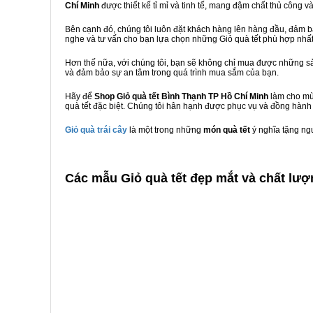
Chí Minh
được thiết kế tỉ mỉ và tinh tế, mang đậm chất thủ công v
Bên cạnh đó, chúng tôi luôn đặt khách hàng lên hàng đầu, đảm 
nghe và tư vấn cho bạn lựa chọn những Giỏ quà tết phù hợp nhấ
Hơn thế nữa, với chúng tôi, bạn sẽ không chỉ mua được những sả
và đảm bảo sự an tâm trong quá trình mua sắm của bạn.
Hãy để
Shop Giỏ quà tết Bình Thạnh TP Hồ Chí Minh
làm cho mùa
quà tết đặc biệt. Chúng tôi hân hạnh được phục vụ và đồng hành 
Giỏ quà trái cây
là một trong những
món quà tết
ý nghĩa tặng ng
C
ác mẫu Giỏ quà tết đẹp mắt và chất lượ