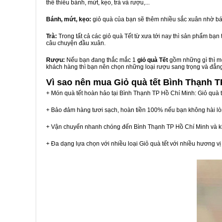
thể thiếu bánh, mứt, kẹo, trà và rượu,...
Bánh, mứt, kẹo:
giỏ quà của bạn sẽ thêm nhiều sắc xuân nhờ bá
Trà:
Trong tất cả các giỏ quà Tết từ xưa tới nay thì sản phẩm bạ
câu chuyện đầu xuân.
Rượu:
Nếu bạn đang thắc mắc 1
giỏ quà Tết
gồm những gì thì mộ
khách hàng thì bạn nên chọn những loại rượu sang trọng và đẳn
Vì sao nên mua
Giỏ quà tết Bình Thạnh T
+ Món quà tết hoàn hảo tại Bình Thạnh TP Hồ Chí Minh: Giỏ quà 
+ Bảo đảm hàng tươi sạch, hoàn tiền 100% nếu bạn không hài l
+ Vận chuyển nhanh chóng đến Bình Thạnh TP Hồ Chí Minh và k
+ Đa dạng lựa chọn với nhiều loại Giỏ quà tết với nhiều hương 