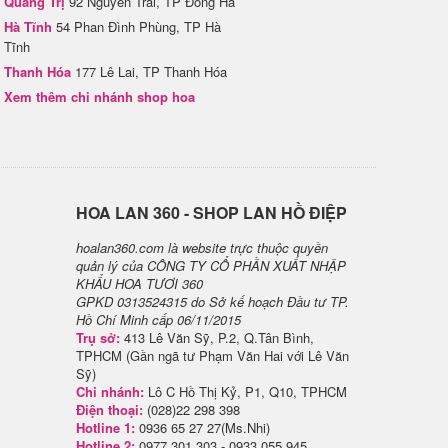
Quảng Trị
92 Nguyễn Trãi, TP Đông Hà
Hà Tĩnh
54 Phan Đình Phùng, TP Hà
Tĩnh
Thanh Hóa
177 Lê Lai, TP Thanh Hóa
Xem thêm chi nhánh shop hoa
H​OA LAN 360 - SHOP LAN HỒ ĐIỆP
hoalan360.com là website trực thuộc quyền
quản lý của CÔNG TY CỔ PHẦN XUẤT NHẬP
KHẨU HOA TƯƠI 360
GPKD 0313524315 do Sở kế hoạch Đầu tư TP.
Hồ Chí Minh cấp 06/11/2015
Trụ sở:
413 Lê Văn Sỹ, P.2, Q.Tân Bình,
TPHCM (Gần ngã tư Phạm Văn Hai với Lê Văn
Sỹ)
Chi nhánh:
Lô C Hồ Thị Kỷ, P1, Q10, TPHCM
Điện thoại:
(028)22 298 398
Hotline 1:
0936 65 27 27(Ms.Nhi)
Hotline 2:
0977 301 303 - 0933 055 945