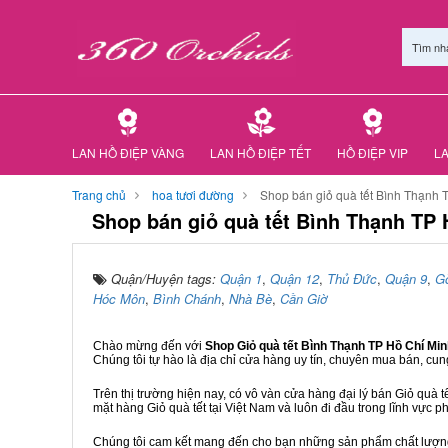
Tìm nh
LAN HỒ ĐIỆP VÀNG
LAN HỒ ĐIỆP TẾT
HỒ ĐIỆP VIP
LA
Trang chủ
hoa tươi đường
Shop bán giỏ quà tết Bình Thạnh 
Shop bán giỏ quà tết Bình Thạnh TP 
Quận/Huyện tags:
Quận 1
,
Quận 12
,
Thủ Đức
,
Quận 9
,
G
Hóc Môn
,
Bình Chánh
,
Nhà Bè
,
Cần Giờ
Chào mừng đến với
Shop Giỏ quà tết Bình Thạnh TP Hồ Chí Mi
Chúng tôi tự hào là địa chỉ cửa hàng uy tín, chuyên mua bán, cun
Trên thị trường hiện nay, có vô vàn cửa hàng đại lý bán Giỏ quà t
mặt hàng Giỏ quà tết tại Việt Nam và luôn đi đầu trong lĩnh vực p
Chúng tôi cam kết mang đến cho bạn những sản phẩm chất lượng n