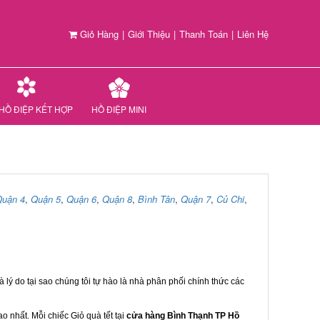
Giỏ Hàng
|
Giới Thiệu
|
Thanh Toán
|
Liên Hệ
HỒ ĐIỆP KẾT HỢP
HỒ ĐIỆP MINI
uận 4
,
Quận 5
,
Quận 6
,
Quận 8
,
Bình Tân
,
Quận 7
,
Củ Chi
,
 lý do tại sao chúng tôi tự hào là nhà phân phối chính thức các
 nhất. Mỗi chiếc Giỏ quà tết tại
cửa hàng Bình Thạnh TP Hồ