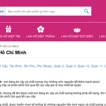
anh
N HỒ ĐIỆP TÍM
LAN HỒ ĐIỆP TRẮNG
LAN HỒ ĐIỆP ĐỘT BIẾN
LAN 
TP Hồ Chí Minh
Hồ Chí Minh
ò Vấp
,
Tân Bình
,
Tân Phú
,
Phú Nhuận
,
Quận 2
,
Quận 3
,
Quận 10
,
Quận 11
,
Q
nh
- nơi đáng tin cậy và chất lượng cho những ước nguyện tết thêm hạnh phúc!
g cấp và phân phối Giỏ quà tết cao cấp giá rẻ duy nhất tại Quận
ết, nhưng để tìm được một nơi đáng tin cậy và chất lượng không phải dễ dàng. Đó là
hân phối Giỏ quà tết cao cấp.
hất, được tuyển chọn kỹ lưỡng từ những nguyên liệu tươi ngon và chất lượng cao