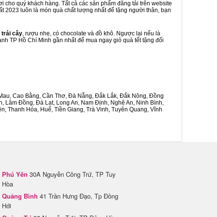
ơi cho quý khách hàng. Tất cả các sản phẩm đăng tải trên website
hất 2023 luôn là món quà chất lượng nhất để tặng người thân, bạn
 trái cây
, rượu nhẹ, có chocolate và đồ khô. Ngược lại nếu là
Thạnh TP Hồ Chí Minh gần nhất để mua ngay giỏ quà tết tặng đối
Cà Mau, Cao Bằng, Cần Thơ, Đà Nẵng, Đắk Lắk, Đắk Nông, Đồng
n, Lâm Đồng, Đà Lạt, Long An, Nam Định, Nghệ An, Ninh Bình,
n, Thanh Hóa, Huế, Tiền Giang, Trà Vinh, Tuyên Quang, Vĩnh
Phú Yên
30A Nguyễn Công Trứ, TP Tuy
Hòa
Quảng Bình
41 Trần Hưng Đạo, Tp Đồng
Hới