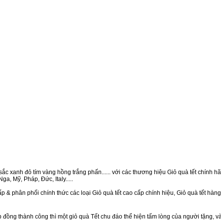
ắc xanh đỏ tím vàng hồng trắng phấn...... với các thương hiệu Giỏ quà tết chính hãn
a, Mỹ, Pháp, Đức, Italy.....
p & phân phối chính thức các loại Giỏ quà tết cao cấp chính hiệu, Giỏ quà tết hà
ồng thành công thì một giỏ quà Tết chu đáo thể hiện tấm lòng của người tặng, v