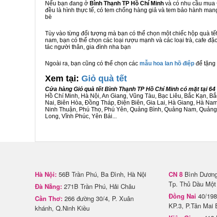
Nếu bạn đang ở
Bình Thạnh TP Hồ Chí Minh
và có nhu cầu mua G
đều là hình thực tế, có tem chống hàng giả và tem bảo hành ma
bè
Tùy vào từng đối tượng mà bạn có thể chọn một chiếc hộp quà t
nam, bạn có thể chọn các loại rượu mạnh và các loại trà, cafe đặ
tác người thân, gia đình nha bạn
Ngoài ra, bạn cũng có thể chọn các
mẫu hoa lan hồ điệp
để tặng 
Xem tại:
G
iỏ quà tết
Cửa hàng Giỏ quà tết Bình Thạnh TP Hồ Chí Minh có mặt tại 6
Hồ Chí Minh, Hà Nội, An Giang, Vũng Tàu, Bạc Liêu, Bắc Kạn, 
Nai, Biên Hòa, Đồng Tháp, Điện Biên, Gia Lai, Hà Giang, Hà N
Ninh Thuận, Phú Thọ, Phú Yên, Quảng Bình, Quảng Nam, Quảng Ng
Long, Vĩnh Phúc, Yên Bái...
Hà Nội:
56B Trần Phú, Ba Đình, Hà Nội
CN 8
Bình Dương 
Tp. Thủ Dầu Một
Đà Nẵng:
271B Trần Phú, Hải Châu
Đồng Nai
40/198
Cần Thơ:
266 đường 30/4, P. Xuân
KP.3, P.Tân Mai 
khánh, Q.Ninh Kiều