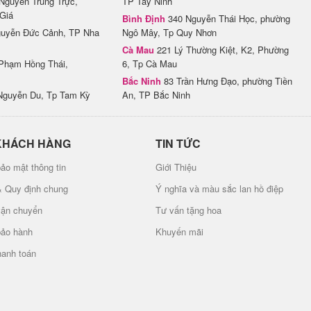
Nguyễn Trung Trực,
TP Tây Ninh
Giá
Bình Định
340 Nguyễn Thái Học, phường
uyễn Đức Cảnh, TP Nha
Ngô Mây, Tp Quy Nhơn
Cà Mau
221 Lý Thường Kiệt, K2, Phường
Phạm Hồng Thái,
6, Tp Cà Mau
Bắc Ninh
83 Trần Hưng Đạo, phường Tiền
Nguyễn Du, Tp Tam Kỳ
An, TP Bắc Ninh
KHÁCH HÀNG
TIN TỨC
ảo mật thông tin
Giới Thiệu
& Quy định chung
Ý nghĩa và màu sắc lan hồ điệp
vận chuyển
Tư vấn tặng hoa
bảo hành
Khuyến mãi
hanh toán