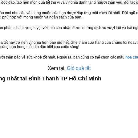
à độc đáo, tạo nên món quà tết thú vị và ý nghĩa dành tặng người thân yêu, đối tác q
bảo mọi nhu cầu và mong muốn của bạn được đáp ứng một cách tốt nhất. Đội ngũ n
t, phù hợp với mong muốn và ngân sách của bạn.
n phẩm chất lượng tuyệt vời, mà còn nhận được những dịch vụ vượt trội và trải n
 tết này trở nên ý nghĩa hơn bao giờ hết. Ghé thăm cửa hàng của chúng tôi ngay
cùng bạn trong mỗi dịp đặc biệt của cuộc sống!
ười thân bảo vệ sức khoẻ tốt nhất. Ngoài ra, bạn cũng có thể chọn các mẫu
hoa c
Xem tại:
Giỏ quà tết
ng nhất tại Bình Thạnh TP Hồ Chí Minh