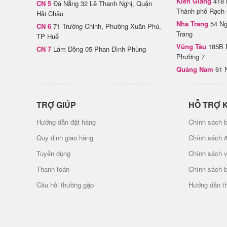
Kiên Giang
418 
CN 5
Đà Nẵng 32 Lê Thanh Nghị, Quận
Thành phố Rạch 
Hải Châu
Nha Trang
54 Ng
CN 6
71 Trường Chinh, Phường Xuân Phú,
Trang
TP Huế
Vũng Tàu
185B 
CN 7
Lâm Đồng 05 Phan Đình Phùng
Phường 7
Quảng Nam
61 
TRỢ GIÚP
HỖ TRỢ 
Hướng dẫn đặt hàng
Chính sách b
Quy định giao hàng
Chính sách 
Tuyển dụng
Chính sách 
Thanh toán
Chính sách 
Câu hỏi thường gặp
Hướng dẫn t