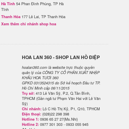
Hà Tĩnh
54 Phan Đình Phùng, TP Hà
Tĩnh
Thanh Hóa
177 Lê Lai, TP Thanh Hóa
Xem thêm chi nhánh shop hoa
H​OA LAN 360 - SHOP LAN HỒ ĐIỆP
hoalan360.com là website trực thuộc quyền
quản lý của CÔNG TY CỔ PHẦN XUẤT NHẬP
KHẨU HOA TƯƠI 360
GPKD 0313524315 do Sở kế hoạch Đầu tư TP.
Hồ Chí Minh cấp 06/11/2015
Trụ sở:
413 Lê Văn Sỹ, P.2, Q.Tân Bình,
TPHCM (Gần ngã tư Phạm Văn Hai với Lê Văn
Sỹ)
Chi nhánh:
Lô C Hồ Thị Kỷ, P1, Q10, TPHCM
Điện thoại:
(028)22 298 398
Hotline 1:
0936 65 27 27(Ms.Nhi)
Hotline 2:
0977 301 303 - 0933 055 945