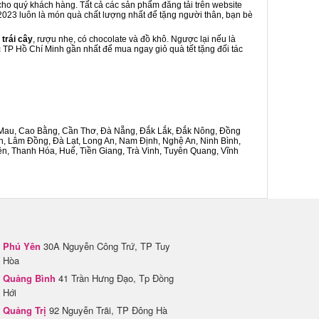
 cho quý khách hàng. Tất cả các sản phẩm đăng tải trên website
t 2023 luôn là món quà chất lượng nhất để tặng người thân, bạn bè
 trái cây
, rượu nhẹ, có chocolate và đồ khô. Ngược lại nếu là
c TP Hồ Chí Minh gần nhất để mua ngay giỏ quà tết tặng đối tác
Cà Mau, Cao Bằng, Cần Thơ, Đà Nẵng, Đắk Lắk, Đắk Nông, Đồng
n, Lâm Đồng, Đà Lạt, Long An, Nam Định, Nghệ An, Ninh Bình,
n, Thanh Hóa, Huế, Tiền Giang, Trà Vinh, Tuyên Quang, Vĩnh
Phú Yên
30A Nguyễn Công Trứ, TP Tuy
Hòa
Quảng Bình
41 Trần Hưng Đạo, Tp Đồng
Hới
Quảng Trị
92 Nguyễn Trãi, TP Đông Hà