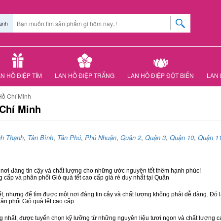
anh
N HỒ ĐIỆP TÍM
LAN HỒ ĐIỆP TRẮNG
LAN HỒ ĐIỆP ĐỘT BIẾN
LAN 
Hồ Chí Minh
 Chí Minh
nh Thạnh
,
Tân Bình
,
Tân Phú
,
Phú Nhuận
,
Quận 2
,
Quận 3
,
Quận 10
,
Quận 1
 nơi đáng tin cậy và chất lượng cho những ước nguyện tết thêm hạnh phúc!
g cấp và phân phối Giỏ quà tết cao cấp giá rẻ duy nhất tại Quận
ết, nhưng để tìm được một nơi đáng tin cậy và chất lượng không phải dễ dàng. Đó là
hân phối Giỏ quà tết cao cấp.
hất, được tuyển chọn kỹ lưỡng từ những nguyên liệu tươi ngon và chất lượng cao