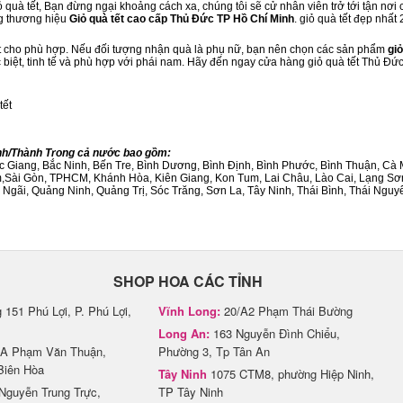
quà tết, Bạn đừng ngại khoảng cách xa, chúng tôi sẽ cử nhân viên trở tới tận nơi
ng thương hiệu
Giỏ quà tết cao cấp Thủ Đức TP Hồ Chí Minh
. giỏ quà tết đẹp nhấ
ết cho phù hợp. Nếu đối tượng nhận quà là phụ nữ, bạn nên chọn các sản phẩm
giỏ
c biệt, tinh tế và phù hợp với phái nam. Hãy đến ngay cửa hàng giỏ quà tết Thủ Đứ
tết
ỉnh/Thành Trong cả nước bao gồm:
Bắc Giang, Bắc Ninh, Bến Tre, Bình Dương, Bình Định, Bình Phước, Bình Thuận, 
am,Sài Gòn, TPHCM, Khánh Hòa, Kiên Giang, Kon Tum, Lai Châu, Lào Cai, Lạng Sơ
ãi, Quảng Ninh, Quảng Trị, Sóc Trăng, Sơn La, Tây Ninh, Thái Bình, Thái Nguyê
SHOP HOA CÁC TỈNH
151 Phú Lợi, P. Phú Lợi,
Vĩnh Long:
20/A2 Phạm Thái Bường
Long An:
163 Nguyễn Đình Chiểu,
A Phạm Văn Thuận,
Phường 3, Tp Tân An
Biên Hòa
Tây Ninh
1075 CTM8, phường Hiệp Ninh,
Nguyễn Trung Trực,
TP Tây Ninh