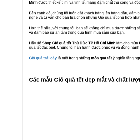
Minh
được thiết kế tỉ mỉ và tinh tế, mang đậm chất thủ công và độ
Bên cạnh đó, chúng tôi luôn đặt khách hàng lên hàng đầu, đảm 
nghe và tư vấn cho bạn lựa chọn những Giỏ quà tết phù hợp nhấ
Hơn thế nữa, với chúng tôi, bạn sẽ không chỉ mua được những sả
và đảm bảo sự an tâm trong quá trình mua sắm của bạn.
Hãy để
Shop Giỏ quà tết Thủ Đức TP Hồ Chí Minh
làm cho mùa t
quà tết đặc biệt. Chúng tôi hân hạnh được phục vụ và đồng hành 
Giỏ quà trái cây
là một trong những
món quà tết
ý nghĩa tặng ng
C
ác mẫu Giỏ quà tết đẹp mắt và chất lượ