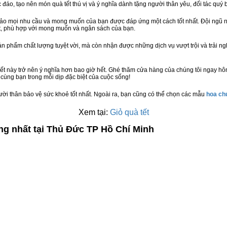
c đáo, tạo nên món quà tết thú vị và ý nghĩa dành tặng người thân yêu, đối tác quý b
bảo mọi nhu cầu và mong muốn của bạn được đáp ứng một cách tốt nhất. Đội ngũ n
t, phù hợp với mong muốn và ngân sách của bạn.
n phẩm chất lượng tuyệt vời, mà còn nhận được những dịch vụ vượt trội và trải n
ết này trở nên ý nghĩa hơn bao giờ hết. Ghé thăm cửa hàng của chúng tôi ngay h
cùng bạn trong mỗi dịp đặc biệt của cuộc sống!
ười thân bảo vệ sức khoẻ tốt nhất. Ngoài ra, bạn cũng có thể chọn các mẫu
hoa c
Xem tại:
Giỏ quà tết
ng nhất tại Thủ Đức TP Hồ Chí Minh