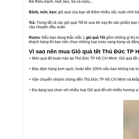
thể thiếu bánh, mứt, kẹo, trà và rượu,...
Bánh, mứt, kẹo:
giỏ quà của bạn sẽ thêm nhiều sắc xuân nhờ bá
Trà:
Trong tất cả các giỏ quà Tết từ xưa tới nay thì sản phẩm bạ
câu chuyện đầu xuân.
Rượu:
Nếu bạn đang thắc mắc 1
giỏ quà Tết
gồm những gì thì mộ
khách hàng thì bạn nên chọn những loại rượu sang trọng và đẳn
Vì sao nên mua
Giỏ quà tết Thủ Đức TP 
+ Món quà tết hoàn hảo tại Thủ Đức TP Hồ Chí Minh: Giỏ quà tết
+ Bảo đảm hàng tươi sạch, hoàn tiền 100% nếu bạn không hài l
+ Vận chuyển nhanh chóng đến Thủ Đức TP Hồ Chí Minh và khắ
+ Đa dạng lựa chọn với nhiều loại Giỏ quà tết với nhiều hương 