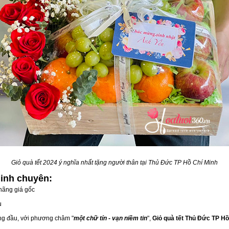
Giỏ quà tết 2024 ý nghĩa nhất tặng người thân tại Thủ Đức TP Hồ Chí Minh
Minh
chuyên:
hãng giá gốc
u
àng đầu, với phương châm "
một chữ tín - vạn niềm tin
",
Giỏ quà tết Thủ Đức TP Hồ