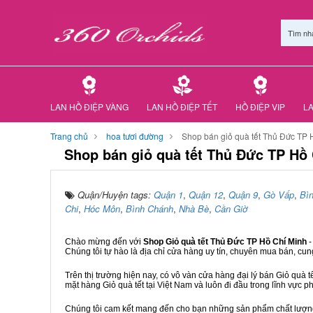
Tìm nh
LAN HỒ ĐIỆP VÀNG
LAN HỒ ĐIỆP TẾT
HỒ ĐIỆP VIP
LA
Trang chủ
hoa tươi đường
Shop bán giỏ quà tết Thủ Đức TP 
Shop bán giỏ quà tết Thủ Đức TP Hồ
Quận/Huyện tags:
Quận 1
,
Quận 12
,
Quận 9
,
Gò Vấp
,
Bì
Chi
,
Hóc Môn
,
Bình Chánh
,
Nhà Bè
,
Cần Giờ
Chào mừng đến với
Shop Giỏ quà tết Thủ Đức TP Hồ Chí Minh
-
Chúng tôi tự hào là địa chỉ cửa hàng uy tín, chuyên mua bán, cun
Trên thị trường hiện nay, có vô vàn cửa hàng đại lý bán Giỏ quà t
mặt hàng Giỏ quà tết tại Việt Nam và luôn đi đầu trong lĩnh vực p
Chúng tôi cam kết mang đến cho bạn những sản phẩm chất lượng n