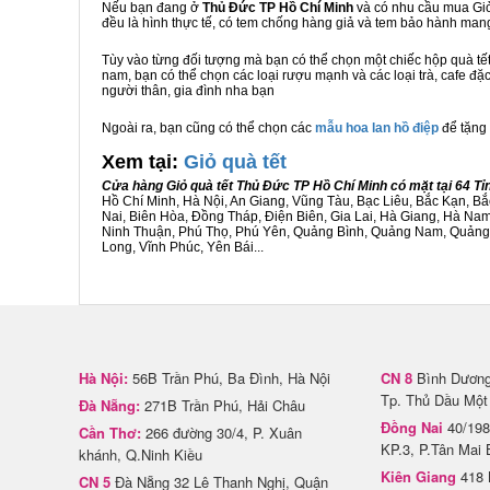
Nếu bạn đang ở
Thủ Đức TP Hồ Chí Minh
và có nhu cầu mua Giỏ 
đều là hình thực tế, có tem chống hàng giả và tem bảo hành ma
Tùy vào từng đối tượng mà bạn có thể chọn một chiếc hộp quà t
nam, bạn có thể chọn các loại rượu mạnh và các loại trà, cafe đặ
người thân, gia đình nha bạn
Ngoài ra, bạn cũng có thể chọn các
mẫu hoa lan hồ điệp
để tặng 
Xem tại:
G
iỏ quà tết
Cửa hàng Giỏ quà tết Thủ Đức TP Hồ Chí Minh có mặt tại 64 T
Hồ Chí Minh, Hà Nội, An Giang, Vũng Tàu, Bạc Liêu, Bắc Kạn, 
Nai, Biên Hòa, Đồng Tháp, Điện Biên, Gia Lai, Hà Giang, Hà N
Ninh Thuận, Phú Thọ, Phú Yên, Quảng Bình, Quảng Nam, Quảng Ng
Long, Vĩnh Phúc, Yên Bái...
Hà Nội:
56B Trần Phú, Ba Đình, Hà Nội
CN 8
Bình Dương 
Tp. Thủ Dầu Một
Đà Nẵng:
271B Trần Phú, Hải Châu
Đồng Nai
40/198
Cần Thơ:
266 đường 30/4, P. Xuân
KP.3, P.Tân Mai 
khánh, Q.Ninh Kiều
Kiên Giang
418 
CN 5
Đà Nẵng 32 Lê Thanh Nghị, Quận