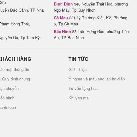
Giá
Bình Định
340 Nguyễn Thái Học, phường
uyễn Đức Cảnh, TP Nha
Ngô Mây, Tp Quy Nhơn
Cà Mau
221 Lý Thường Kiệt, K2, Phường
Phạm Hồng Thái,
6, Tp Cà Mau
Bắc Ninh
83 Trần Hưng Đạo, phường Tiền
Nguyễn Du, Tp Tam Kỳ
An, TP Bắc Ninh
KHÁCH HÀNG
TIN TỨC
ảo mật thông tin
Giới Thiệu
& Quy định chung
Ý nghĩa và màu sắc lan hồ điệp
vận chuyển
Tư vấn tặng hoa
bảo hành
Khuyến mãi
hanh toán