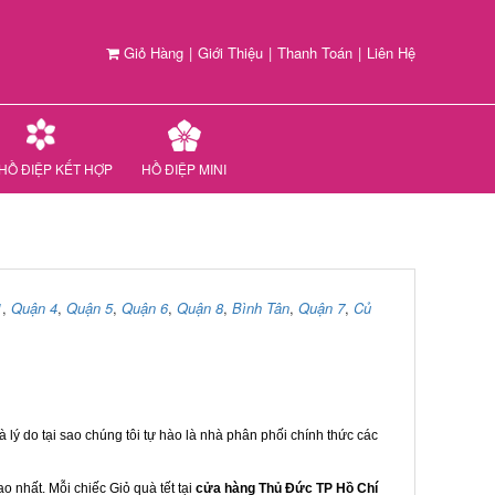
Giỏ Hàng
|
Giới Thiệu
|
Thanh Toán
|
Liên Hệ
HỒ ĐIỆP KẾT HỢP
HỒ ĐIỆP MINI
1
,
Quận 4
,
Quận 5
,
Quận 6
,
Quận 8
,
Bình Tân
,
Quận 7
,
Củ
 lý do tại sao chúng tôi tự hào là nhà phân phối chính thức các
 nhất. Mỗi chiếc Giỏ quà tết tại
cửa hàng Thủ Đức TP Hồ Chí