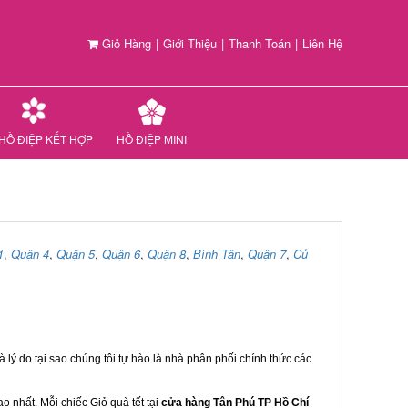
Giỏ Hàng
|
Giới Thiệu
|
Thanh Toán
|
Liên Hệ
HỒ ĐIỆP KẾT HỢP
HỒ ĐIỆP MINI
1
,
Quận 4
,
Quận 5
,
Quận 6
,
Quận 8
,
Bình Tân
,
Quận 7
,
Củ
 lý do tại sao chúng tôi tự hào là nhà phân phối chính thức các
 nhất. Mỗi chiếc Giỏ quà tết tại
cửa hàng Tân Phú TP Hồ Chí