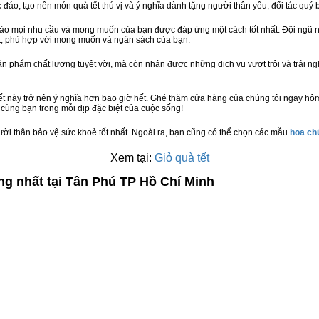
c đáo, tạo nên món quà tết thú vị và ý nghĩa dành tặng người thân yêu, đối tác quý b
bảo mọi nhu cầu và mong muốn của bạn được đáp ứng một cách tốt nhất. Đội ngũ n
t, phù hợp với mong muốn và ngân sách của bạn.
n phẩm chất lượng tuyệt vời, mà còn nhận được những dịch vụ vượt trội và trải n
t này trở nên ý nghĩa hơn bao giờ hết. Ghé thăm cửa hàng của chúng tôi ngay hô
cùng bạn trong mỗi dịp đặc biệt của cuộc sống!
ười thân bảo vệ sức khoẻ tốt nhất. Ngoài ra, bạn cũng có thể chọn các mẫu
hoa c
Xem tại:
Giỏ quà tết
ng nhất tại Tân Phú TP Hồ Chí Minh