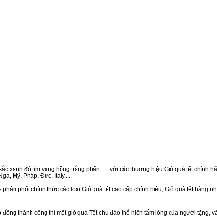
ắc xanh đỏ tím vàng hồng trắng phấn...... với các thương hiệu Giỏ quà tết chính hãn
a, Mỹ, Pháp, Đức, Italy.....
 phân phối chính thức các loại Giỏ quà tết cao cấp chính hiệu, Giỏ quà tết hàng 
ồng thành công thì một giỏ quà Tết chu đáo thể hiện tấm lòng của người tặng, v