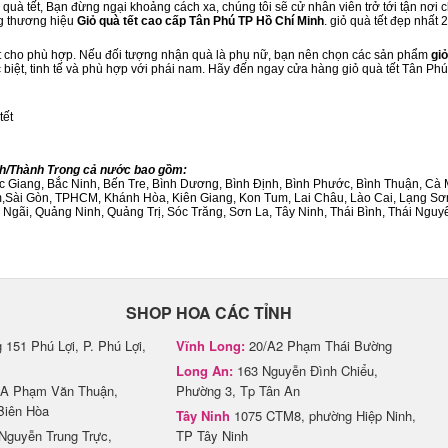
quà tết, Bạn đừng ngại khoảng cách xa, chúng tôi sẽ cử nhân viên trở tới tận nơi 
ng thương hiệu
Giỏ quà tết cao cấp Tân Phú TP Hồ Chí Minh
. giỏ quà tết đẹp nhất
ết cho phù hợp. Nếu đối tượng nhận quà là phụ nữ, bạn nên chọn các sản phẩm
giỏ
c biệt, tinh tế và phù hợp với phái nam. Hãy đến ngay cửa hàng giỏ quà tết Tân Ph
tết
ỉnh/Thành Trong cả nước bao gồm:
Bắc Giang, Bắc Ninh, Bến Tre, Bình Dương, Bình Định, Bình Phước, Bình Thuận, 
am,Sài Gòn, TPHCM, Khánh Hòa, Kiên Giang, Kon Tum, Lai Châu, Lào Cai, Lạng Sơ
ãi, Quảng Ninh, Quảng Trị, Sóc Trăng, Sơn La, Tây Ninh, Thái Bình, Thái Nguyê
SHOP HOA CÁC TỈNH
151 Phú Lợi, P. Phú Lợi,
Vĩnh Long:
20/A2 Phạm Thái Bường
Long An:
163 Nguyễn Đình Chiểu,
A Phạm Văn Thuận,
Phường 3, Tp Tân An
Biên Hòa
Tây Ninh
1075 CTM8, phường Hiệp Ninh,
Nguyễn Trung Trực,
TP Tây Ninh