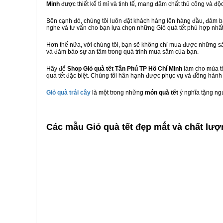
Minh
được thiết kế tỉ mỉ và tinh tế, mang đậm chất thủ công và độ
Bên cạnh đó, chúng tôi luôn đặt khách hàng lên hàng đầu, đảm 
nghe và tư vấn cho bạn lựa chọn những Giỏ quà tết phù hợp nhấ
Hơn thế nữa, với chúng tôi, bạn sẽ không chỉ mua được những sả
và đảm bảo sự an tâm trong quá trình mua sắm của bạn.
Hãy để
Shop Giỏ quà tết Tân Phú TP Hồ Chí Minh
làm cho mùa tế
quà tết đặc biệt. Chúng tôi hân hạnh được phục vụ và đồng hành 
Giỏ quà trái cây
là một trong những
món quà tết
ý nghĩa tặng ng
C
ác mẫu Giỏ quà tết đẹp mắt và chất lượ