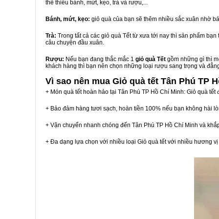
thể thiếu bánh, mứt, kẹo, trà và rượu,...
Bánh, mứt, kẹo:
giỏ quà của bạn sẽ thêm nhiều sắc xuân nhờ bá
Trà:
Trong tất cả các giỏ quà Tết từ xưa tới nay thì sản phẩm bạ
câu chuyện đầu xuân.
Rượu:
Nếu bạn đang thắc mắc 1
giỏ quà Tết
gồm những gì thì mộ
khách hàng thì bạn nên chọn những loại rượu sang trọng và đẳn
Vì sao nên mua
Giỏ quà tết Tân Phú TP H
+ Món quà tết hoàn hảo tại Tân Phú TP Hồ Chí Minh: Giỏ quà tết
+ Bảo đảm hàng tươi sạch, hoàn tiền 100% nếu bạn không hài l
+ Vận chuyển nhanh chóng đến Tân Phú TP Hồ Chí Minh và khắp
+ Đa dạng lựa chọn với nhiều loại Giỏ quà tết với nhiều hương 