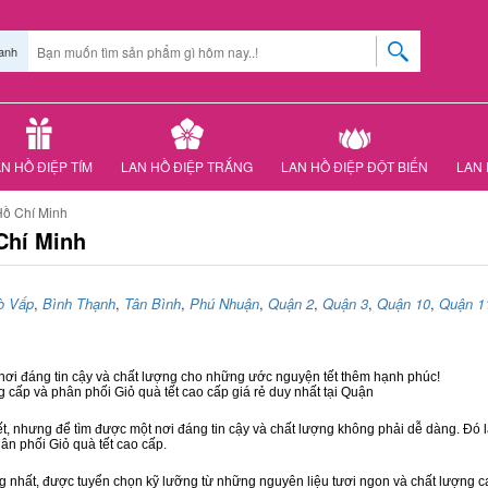
anh
N HỒ ĐIỆP TÍM
LAN HỒ ĐIỆP TRẮNG
LAN HỒ ĐIỆP ĐỘT BIẾN
LAN 
Hồ Chí Minh
Chí Minh
ò Vấp
,
Bình Thạnh
,
Tân Bình
,
Phú Nhuận
,
Quận 2
,
Quận 3
,
Quận 10
,
Quận 1
 nơi đáng tin cậy và chất lượng cho những ước nguyện tết thêm hạnh phúc!
g cấp và phân phối Giỏ quà tết cao cấp giá rẻ duy nhất tại Quận
ết, nhưng để tìm được một nơi đáng tin cậy và chất lượng không phải dễ dàng. Đó là
hân phối Giỏ quà tết cao cấp.
hất, được tuyển chọn kỹ lưỡng từ những nguyên liệu tươi ngon và chất lượng cao