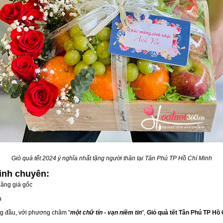
Giỏ quà tết 2024 ý nghĩa nhất tặng người thân tại Tân Phú TP Hồ Chí Minh
Minh
chuyên:
ãng giá gốc
u
ng đầu, với phương châm "
một chữ tín - vạn niềm tin
",
Giỏ quà tết Tân Phú TP Hồ 