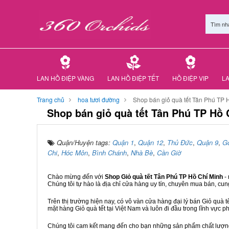
Tìm nh
LAN HỒ ĐIỆP VÀNG
LAN HỒ ĐIỆP TẾT
HỒ ĐIỆP VIP
LA
Trang chủ
hoa tươi đường
Shop bán giỏ quà tết Tân Phú TP 
Shop bán giỏ quà tết Tân Phú TP Hồ 
Quận/Huyện tags:
Quận 1
,
Quận 12
,
Thủ Đức
,
Quận 9
,
G
Chi
,
Hóc Môn
,
Bình Chánh
,
Nhà Bè
,
Cần Giờ
Chào mừng đến với
Shop Giỏ quà tết Tân Phú TP Hồ Chí Minh
-
Chúng tôi tự hào là địa chỉ cửa hàng uy tín, chuyên mua bán, cun
Trên thị trường hiện nay, có vô vàn cửa hàng đại lý bán Giỏ quà t
mặt hàng Giỏ quà tết tại Việt Nam và luôn đi đầu trong lĩnh vực p
Chúng tôi cam kết mang đến cho bạn những sản phẩm chất lượng n