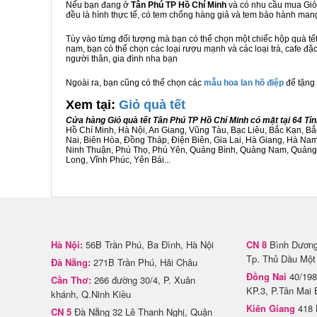
Nếu bạn đang ở
Tân Phú TP Hồ Chí Minh
và có nhu cầu mua Giỏ 
đều là hình thực tế, có tem chống hàng giả và tem bảo hành ma
Tùy vào từng đối tượng mà bạn có thể chọn một chiếc hộp quà t
nam, bạn có thể chọn các loại rượu mạnh và các loại trà, cafe đặ
người thân, gia đình nha bạn
Ngoài ra, bạn cũng có thể chọn các
mẫu hoa lan hồ điệp
để tặng 
Xem tại:
G
iỏ quà tết
Cửa hàng Giỏ quà tết Tân Phú TP Hồ Chí Minh có mặt tại 64 T
Hồ Chí Minh, Hà Nội, An Giang, Vũng Tàu, Bạc Liêu, Bắc Kạn, 
Nai, Biên Hòa, Đồng Tháp, Điện Biên, Gia Lai, Hà Giang, Hà N
Ninh Thuận, Phú Thọ, Phú Yên, Quảng Bình, Quảng Nam, Quảng Ng
Long, Vĩnh Phúc, Yên Bái...
Hà Nội:
56B Trần Phú, Ba Đình, Hà Nội
CN 8
Bình Dương 
Tp. Thủ Dầu Một
Đà Nẵng:
271B Trần Phú, Hải Châu
Đồng Nai
40/198
Cần Thơ:
266 đường 30/4, P. Xuân
KP.3, P.Tân Mai 
khánh, Q.Ninh Kiều
Kiên Giang
418 
CN 5
Đà Nẵng 32 Lê Thanh Nghị, Quận