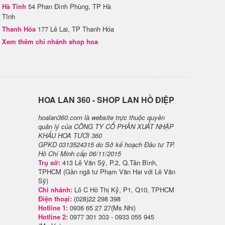
Hà Tĩnh
54 Phan Đình Phùng, TP Hà
Tĩnh
Thanh Hóa
177 Lê Lai, TP Thanh Hóa
Xem thêm chi nhánh shop hoa
H​OA LAN 360 - SHOP LAN HỒ ĐIỆP
hoalan360.com là website trực thuộc quyền
quản lý của CÔNG TY CỔ PHẦN XUẤT NHẬP
KHẨU HOA TƯƠI 360
GPKD 0313524315 do Sở kế hoạch Đầu tư TP.
Hồ Chí Minh cấp 06/11/2015
Trụ sở:
413 Lê Văn Sỹ, P.2, Q.Tân Bình,
TPHCM (Gần ngã tư Phạm Văn Hai với Lê Văn
Sỹ)
Chi nhánh:
Lô C Hồ Thị Kỷ, P1, Q10, TPHCM
Điện thoại:
(028)22 298 398
Hotline 1:
0936 65 27 27(Ms.Nhi)
Hotline 2:
0977 301 303 - 0933 055 945