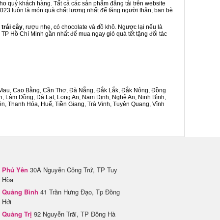
cho quý khách hàng. Tất cả các sản phẩm đăng tải trên website
 2023 luôn là món quà chất lượng nhất để tặng người thân, bạn bè
 trái cây
, rượu nhẹ, có chocolate và đồ khô. Ngược lại nếu là
ú TP Hồ Chí Minh gần nhất để mua ngay giỏ quà tết tặng đối tác
Cà Mau, Cao Bằng, Cần Thơ, Đà Nẵng, Đắk Lắk, Đắk Nông, Đồng
n, Lâm Đồng, Đà Lạt, Long An, Nam Định, Nghệ An, Ninh Bình,
n, Thanh Hóa, Huế, Tiền Giang, Trà Vinh, Tuyên Quang, Vĩnh
Phú Yên
30A Nguyễn Công Trứ, TP Tuy
Hòa
Quảng Bình
41 Trần Hưng Đạo, Tp Đồng
Hới
Quảng Trị
92 Nguyễn Trãi, TP Đông Hà