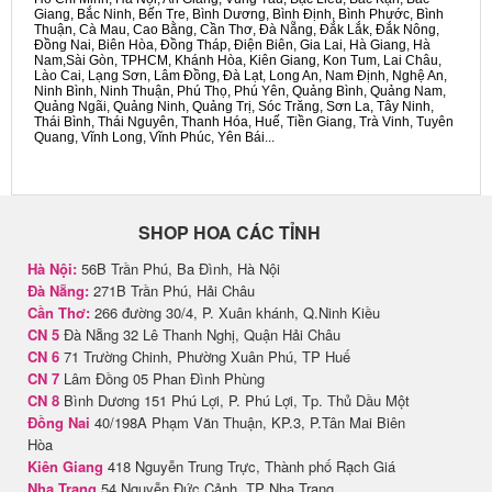
Giang, Bắc Ninh, Bến Tre, Bình Dương, Bình Định, Bình Phước, Bình
Thuận, Cà Mau, Cao Bằng, Cần Thơ, Đà Nẵng, Đắk Lắk, Đắk Nông,
Đồng Nai, Biên Hòa, Đồng Tháp, Điện Biên, Gia Lai, Hà Giang, Hà
Nam,Sài Gòn, TPHCM, Khánh Hòa, Kiên Giang, Kon Tum, Lai Châu,
Lào Cai, Lạng Sơn, Lâm Đồng, Đà Lạt, Long An, Nam Định, Nghệ An,
Ninh Bình, Ninh Thuận, Phú Thọ, Phú Yên, Quảng Bình, Quảng Nam,
Quảng Ngãi, Quảng Ninh, Quảng Trị, Sóc Trăng, Sơn La, Tây Ninh,
Thái Bình, Thái Nguyên, Thanh Hóa, Huế, Tiền Giang, Trà Vinh, Tuyên
Quang, Vĩnh Long, Vĩnh Phúc, Yên Bái...
SHOP HOA CÁC TỈNH
Hà Nội:
56B Trần Phú, Ba Đình, Hà Nội
Đà Nẵng:
271B Trần Phú, Hải Châu
Cần Thơ:
266 đường 30/4, P. Xuân khánh, Q.Ninh Kiều
CN 5
Đà Nẵng 32 Lê Thanh Nghị, Quận Hải Châu
CN 6
71 Trường Chinh, Phường Xuân Phú, TP Huế
CN 7
Lâm Đồng 05 Phan Đình Phùng
CN 8
Bình Dương 151 Phú Lợi, P. Phú Lợi, Tp. Thủ Dầu Một
Đồng Nai
40/198A Phạm Văn Thuận, KP.3, P.Tân Mai Biên
Hòa
Kiên Giang
418 Nguyễn Trung Trực, Thành phố Rạch Giá
Nha Trang
54 Nguyễn Đức Cảnh, TP Nha Trang