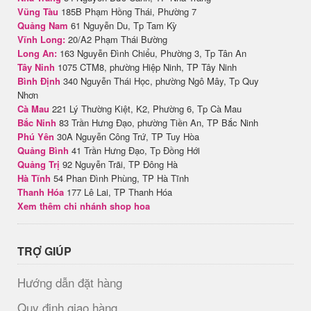
Vũng Tàu
185B Phạm Hồng Thái, Phường 7
Quảng Nam
61 Nguyễn Du, Tp Tam Kỳ
Vĩnh Long:
20/A2 Phạm Thái Bường
Long An:
163 Nguyễn Đình Chiểu, Phường 3, Tp Tân An
Tây Ninh
1075 CTM8, phường Hiệp Ninh, TP Tây Ninh
Bình Định
340 Nguyễn Thái Học, phường Ngô Mây, Tp Quy
Nhơn
Cà Mau
221 Lý Thường Kiệt, K2, Phường 6, Tp Cà Mau
Bắc Ninh
83 Trần Hưng Đạo, phường Tiền An, TP Bắc Ninh
Phú Yên
30A Nguyễn Công Trứ, TP Tuy Hòa
Quảng Bình
41 Trần Hưng Đạo, Tp Đồng Hới
Quảng Trị
92 Nguyễn Trãi, TP Đông Hà
Hà Tĩnh
54 Phan Đình Phùng, TP Hà Tĩnh
Thanh Hóa
177 Lê Lai, TP Thanh Hóa
Xem thêm chi nhánh shop hoa
TRỢ GIÚP
Hướng dẫn đặt hàng
Quy định giao hàng