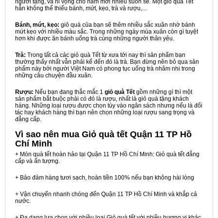
người tặng, và hi vọng cho năm mới nhiều suôn sẻ. Một giỏ quà Tết
hẳn không thể thiếu bánh, mứt, kẹo, trà và rượu,...
Bánh, mứt, kẹo:
giỏ quà của bạn sẽ thêm nhiều sắc xuân nhờ bánh
mứt kẹo với nhiều màu sắc. Trong những ngày mùa xuân còn gì tuyệt
hơn khi được ăn bánh uống trà cùng những người thân yêu.
Trà:
Trong tất cả các giỏ quà Tết từ xưa tới nay thì sản phẩm bạn
thường thấy nhất vẫn phải kể đến đó là trà. Bạn đừng nên bỏ qua sản
phẩm này bởi người Việt Nam có phong tục uống trà nhâm nhi trong
những câu chuyện đầu xuân.
Rượu:
Nếu bạn đang thắc mắc 1
giỏ quà Tết
gồm những gì thì một
sản phẩm bắt buộc phải có đó là rượu, nhất là giỏ quà tặng khách
hàng. Những loại rượu được chọn tùy vào ngân sách nhưng nếu là đối
tác hay khách hàng thì bạn nên chọn những loại rượu sang trọng và
đẳng cấp.
Vì sao nên mua
Giỏ quà tết Quận 11 TP Hồ
Chí Minh
+ Món quà tết hoàn hảo tại Quận 11 TP Hồ Chí Minh: Giỏ quà tết đẳng
cấp và ấn tượng.
+ Bảo đảm hàng tươi sạch, hoàn tiền 100% nếu bạn không hài lòng
+ Vận chuyển nhanh chóng đến Quận 11 TP Hồ Chí Minh và khắp cả
nước.
+ Đa dạng lựa chọn với nhiều loại Giỏ quà tết với nhiều hương vị khác