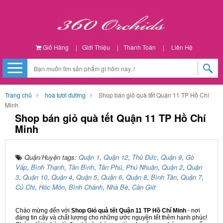
Giỏ Hàng
|
Giới Thiệu
|
Thanh Toán
|
Liên Hệ
Trang chủ
hoa tươi đường
Shop bán giỏ quà tết Quận 11 TP Hồ Chí
Minh
Shop bán giỏ quà tết Quận 11 TP Hồ Chí
Minh
Quận/Huyện tags:
Quận 1
,
Quận 12
,
Thủ Đức
,
Quận 9
,
Gò
Vấp
,
Bình Thạnh
,
Tân Bình
,
Tân Phú
,
Phú Nhuận
,
Quận 2
,
Quận
3
,
Quận 10
,
Quận 4
,
Quận 5
,
Quận 6
,
Quận 8
,
Bình Tân
,
Quận 7
,
Củ Chi
,
Hóc Môn
,
Bình Chánh
,
Nhà Bè
,
Cần Giờ
Chào mừng đến với
Shop Giỏ quà tết Quận 11 TP Hồ Chí Minh
- nơi
đáng tin cậy và chất lượng cho những ước nguyện tết thêm hạnh phúc!