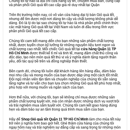
Chúng tôi tự hào là địa chỉ cửa hàng uy tín, chuyên mua bán, cung cấp
và phân phối Giỏ quà tết cao cấp giá rẻ duy nhất tại Quận
Trên thị trường hiện nay, có vô vàn cửa hàng đại lý bán Giỏ quà tết,
nhưng để tìm được một nơi đáng tin cậy và chất lượng không phải dễ
dàng. Đó là lý do tại sao chúng tôi tự hào là nhà phân phối chính thức
các mặt hàng Giỏ quà tết tại Việt Nam và luôn đi đầu trong lĩnh vực
phân phối Giỏ quà tết cao cấp.
Chúng tôi cam kết mang đến cho bạn những sản phẩm chất lượng
nhất, được tuyển chọn kỹ lưỡng từ những nguyên liệu tươi ngon và
chất lượng cao nhất. Mỗi chiếc Giỏ quà tết tại
cửa hàng Quận 11 TP
Hồ Chí Minh
được thiết kế tỉ mỉ và tinh tế, mang đậm chất thủ công và
độc đáo, tạo nên món quà tết thú vị và ý nghĩa dành tặng người thân
yêu, đối tác quý bề trên và đồng nghiệp thân thiết.
Bên cạnh đó, chúng tôi luôn đặt khách hàng lên hàng đầu, đảm bảo
mọi nhu cầu và mong muốn của bạn được đáp ứng một cách tốt nhất.
Đội ngũ nhân viên tận tâm và chuyên nghiệp của chúng tôi sẵn sàng
lắng nghe và tư vấn cho bạn lựa chọn những Giỏ quà tết phù hợp nhất,
phù hợp với mong muốn và ngân sách của bạn.
Hơn thế nữa, với chúng tôi, bạn sẽ không chỉ mua được những sản
phẩm chất lượng tuyệt vời, mà còn nhận được những dịch vụ vượt trội
và trải nghiệm mua sắm tuyệt vời. Chúng tôi cam kết giao hàng đúng
hẹn và đảm bảo sự an tâm trong quá trình mua sắm của bạn.
Hãy để
Shop Giỏ quà tết Quận 11 TP Hồ Chí Minh
làm cho mùa tết này
trở nên ý nghĩa hơn bao giờ hết. Ghé thăm cửa hàng của chúng tôi
ngay hôm nay và trải nghiệm sự đẳng cấp và sang trọng từ những món