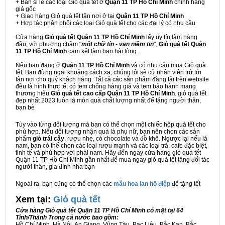
+ Bán sỉ lẻ các loại Giỏ quà tết ở
Quận 11 TP Hồ Chí Minh
chính hãng
giá gốc
+ Giao hàng Giỏ quà tết tận nơi ở tại
Quận 11 TP Hồ Chí Minh
+ Hợp tác phân phối các loại Giỏ quà tết cho các đại lý có nhu cầu
Cửa hàng
Giỏ quà tết Quận 11 TP Hồ Chí Minh
lấy uy tín làm hàng
đầu, với phương châm "
một chữ tín - vạn niềm tin
",
Giỏ quà tết Quận
11 TP Hồ Chí Minh
cam kết làm bạn hài lòng.
Nếu bạn đang ở
Quận 11 TP Hồ Chí Minh
và có nhu cầu mua Giỏ quà
tết, Bạn đừng ngại khoảng cách xa, chúng tôi sẽ cử nhân viên trở tới
tận nơi cho quý khách hàng. Tất cả các sản phẩm đăng tải trên website
đều là hình thực tế, có tem chống hàng giả và tem bảo hành mang
thương hiệu
Giỏ quà tết cao cấp Quận 11 TP Hồ Chí Minh
. giỏ quà tết
đẹp nhất 2023 luôn là món quà chất lượng nhất để tặng người thân,
bạn bè
Tùy vào từng đối tượng mà bạn có thể chọn một chiếc hộp quà tết cho
phù hợp. Nếu đối tượng nhận quà là phụ nữ, bạn nên chọn các sản
phẩm
giỏ trái cây
, rượu nhẹ, có chocolate và đồ khô. Ngược lại nếu là
nam, bạn có thể chọn các loại rượu mạnh và các loại trà, cafe đặc biệt,
tinh tế và phù hợp với phái nam. Hãy đến ngay cửa hàng giỏ quà tết
Quận 11 TP Hồ Chí Minh gần nhất để mua ngay giỏ quà tết tặng đối tác
người thân, gia đình nha bạn
Ngoài ra, bạn cũng có thể chọn các
mẫu hoa lan hồ điệp
để tặng tết
Xem tại:
G
iỏ quà tết
Cửa hàng Giỏ quà tết Quận 11 TP Hồ Chí Minh có mặt tại 64
Tỉnh/Thành Trong cả nước bao gồm:
Hồ Chí Minh, Hà Nội, An Giang, Vũng Tàu, Bạc Liêu, Bắc Kạn, Bắc