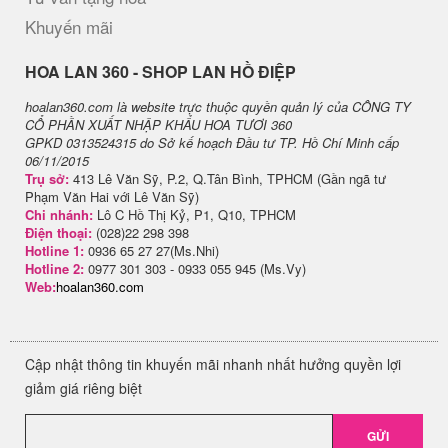
Khuyến mãi
H​OA LAN 360 - SHOP LAN HỒ ĐIỆP
hoalan360.com là website trực thuộc quyền quản lý của CÔNG TY
CỔ PHẦN XUẤT NHẬP KHẨU HOA TƯƠI 360
GPKD 0313524315 do Sở kế hoạch Đầu tư TP. Hồ Chí Minh cấp
06/11/2015
Trụ sở:
413 Lê Văn Sỹ, P.2, Q.Tân Bình, TPHCM (Gần ngã tư
Phạm Văn Hai với Lê Văn Sỹ)
Chi nhánh:
Lô C Hồ Thị Kỷ, P1, Q10, TPHCM
Điện thoại:
(028)22 298 398
Hotline 1:
0936 65 27 27(Ms.Nhi)
Hotline 2:
0977 301 303 - 0933 055 945 (Ms.Vy)
Web:
hoalan360.com
Cập nhật thông tin khuyến mãi nhanh nhất hưởng quyền lợi
giảm giá riêng biệt
GỬI