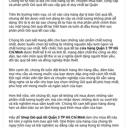
Chúng tôi tự hào là địa chỉ cửa hàng uy tín, chuyên mua bán, cung cấp
và phân phối Giỏ quà tết cao cấp giá rẻ duy nhất tại Quận
Trên thị trường hiện nay, có vô vàn cửa hàng đại lý bán Giỏ quà tết,
nhưng để tìm được một nơi đáng tin cậy và chất lượng không phải dễ
dàng. Đó là lý do tại sao chúng tôi tự hào là nhà phân phối chính thức
các mặt hàng Giỏ quà tết tại Việt Nam và luôn đi đầu trong lĩnh vực
phân phối Giỏ quà tết cao cấp.
Chúng tôi cam kết mang đến cho bạn những sản phẩm chất lượng
nhất, được tuyển chọn kỹ lưỡng từ những nguyên liệu tươi ngon và
chất lượng cao nhất. Mỗi chiếc Giỏ quà tết tại
cửa hàng Quận 3 TP Hồ
Chí Minh
được thiết kế tỉ mỉ và tinh tế, mang đậm chất thủ công và độc
đáo, tạo nên món quà tết thú vị và ý nghĩa dành tặng người thân yêu,
đối tác quý bề trên và đồng nghiệp thân thiết.
Bên cạnh đó, chúng tôi luôn đặt khách hàng lên hàng đầu, đảm bảo
mọi nhu cầu và mong muốn của bạn được đáp ứng một cách tốt nhất.
Đội ngũ nhân viên tận tâm và chuyên nghiệp của chúng tôi sẵn sàng
lắng nghe và tư vấn cho bạn lựa chọn những Giỏ quà tết phù hợp nhất,
phù hợp với mong muốn và ngân sách của bạn.
Hơn thế nữa, với chúng tôi, bạn sẽ không chỉ mua được những sản
phẩm chất lượng tuyệt vời, mà còn nhận được những dịch vụ vượt trội
và trải nghiệm mua sắm tuyệt vời. Chúng tôi cam kết giao hàng đúng
hẹn và đảm bảo sự an tâm trong quá trình mua sắm của bạn.
Hãy để
Shop Giỏ quà tết Quận 3 TP Hồ Chí Minh
làm cho mùa tết này
trở nên ý nghĩa hơn bao giờ hết. Ghé thăm cửa hàng của chúng tôi
ngay hôm nay và trải nghiệm sự đẳng cấp và sang trọng từ những món