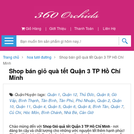
Giỏ Hàng
|
Giới Thiệu
|
Thanh Toán
|
Liên Hệ
Trang chủ
hoa tươi đường
Shop bán giỏ quà tết Quận 3 TP Hồ Chí
Minh
Shop bán giỏ quà tết Quận 3 TP Hồ Chí
Minh
Quận/Huyện tags:
Quận 1
,
Quận 12
,
Thủ Đức
,
Quận 9
,
Gò
Vấp
,
Bình Thạnh
,
Tân Bình
,
Tân Phú
,
Phú Nhuận
,
Quận 2
,
Quận
10
,
Quận 11
,
Quận 4
,
Quận 5
,
Quận 6
,
Quận 8
,
Bình Tân
,
Quận 7
,
Củ Chi
,
Hóc Môn
,
Bình Chánh
,
Nhà Bè
,
Cần Giờ
Chào mừng đến với
Shop Giỏ quà tết Quận 3 TP Hồ Chí Minh
- nơi
đáng tin cậy và chất lượng cho những ước nguyện tết thêm hạnh phúc!