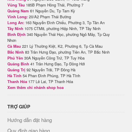
Vũng Tàu
185B Phạm Hồng Thái, Phường 7
Quảng Nam
61 Nguyễn Du, Tp Tam Kỳ
Vĩnh Long:
20/A2 Phạm Thái Bường
Long An:
163 Nguyễn Đình Chiểu, Phường 3, Tp Tân An
Tây Ninh
1075 CTM8, phường Hiệp Ninh, TP Tây Ninh
Bình Định
340 Nguyễn Thái Học, phường Ngô Mây, Tp Quy
Nhơn
Cà Mau
221 Lý Thường Kiệt, K2, Phường 6, Tp Cà Mau
Bắc Ninh
83 Trần Hưng Đạo, phường Tiền An, TP Bắc Ninh
Phú Yên
30A Nguyễn Công Trứ, TP Tuy Hòa
Quảng Bình
41 Trần Hưng Đạo, Tp Đồng Hới
Quảng Trị
92 Nguyễn Trãi, TP Đông Hà
Hà Tĩnh
54 Phan Đình Phùng, TP Hà Tĩnh
Thanh Hóa
177 Lê Lai, TP Thanh Hóa
Xem thêm chi nhánh shop hoa
TRỢ GIÚP
Hướng dẫn đặt hàng
Quy định giao hàng