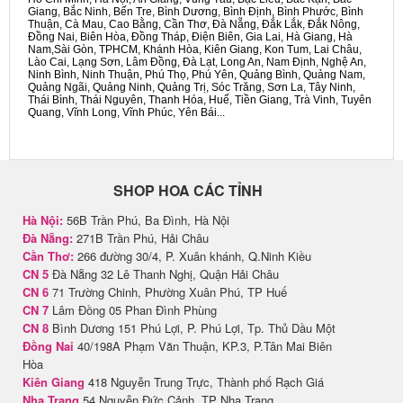
Giang, Bắc Ninh, Bến Tre, Bình Dương, Bình Định, Bình Phước, Bình
Thuận, Cà Mau, Cao Bằng, Cần Thơ, Đà Nẵng, Đắk Lắk, Đắk Nông,
Đồng Nai, Biên Hòa, Đồng Tháp, Điện Biên, Gia Lai, Hà Giang, Hà
Nam,Sài Gòn, TPHCM, Khánh Hòa, Kiên Giang, Kon Tum, Lai Châu,
Lào Cai, Lạng Sơn, Lâm Đồng, Đà Lạt, Long An, Nam Định, Nghệ An,
Ninh Bình, Ninh Thuận, Phú Thọ, Phú Yên, Quảng Bình, Quảng Nam,
Quảng Ngãi, Quảng Ninh, Quảng Trị, Sóc Trăng, Sơn La, Tây Ninh,
Thái Bình, Thái Nguyên, Thanh Hóa, Huế, Tiền Giang, Trà Vinh, Tuyên
Quang, Vĩnh Long, Vĩnh Phúc, Yên Bái...
SHOP HOA CÁC TỈNH
Hà Nội:
56B Trần Phú, Ba Đình, Hà Nội
Đà Nẵng:
271B Trần Phú, Hải Châu
Cần Thơ:
266 đường 30/4, P. Xuân khánh, Q.Ninh Kiều
CN 5
Đà Nẵng 32 Lê Thanh Nghị, Quận Hải Châu
CN 6
71 Trường Chinh, Phường Xuân Phú, TP Huế
CN 7
Lâm Đồng 05 Phan Đình Phùng
CN 8
Bình Dương 151 Phú Lợi, P. Phú Lợi, Tp. Thủ Dầu Một
Đồng Nai
40/198A Phạm Văn Thuận, KP.3, P.Tân Mai Biên
Hòa
Kiên Giang
418 Nguyễn Trung Trực, Thành phố Rạch Giá
Nha Trang
54 Nguyễn Đức Cảnh, TP Nha Trang