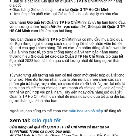
+ Bán sỉ lẻ các loại Giỏ quà tết ở
Quận 3 TP Hồ Chí Minh
chính hãng
giá gốc
+ Giao hàng Giỏ quà tết tận nơi ở tại
Quận 3 TP Hồ Chí Minh
+ Hợp tác phân phối các loại Giỏ quà tết cho các đại lý có nhu cầu
Cửa hàng
Giỏ quà tết Quận 3 TP Hồ Chí Minh
lấy uy tín làm hàng đầu,
với phương châm "
một chữ tín - vạn niềm tin
",
Giỏ quà tết Quận 3 TP
Hồ Chí Minh
cam kết làm bạn hài lòng.
Nếu bạn đang ở
Quận 3 TP Hồ Chí Minh
và có nhu cầu mua Giỏ quà
tết, Bạn đừng ngại khoảng cách xa, chúng tôi sẽ cử nhân viên trở tới
tận nơi cho quý khách hàng. Tất cả các sản phẩm đăng tải trên website
đều là hình thực tế, có tem chống hàng giả và tem bảo hành mang
thương hiệu
Giỏ quà tết cao cấp Quận 3 TP Hồ Chí Minh
. giỏ quà tết
đẹp nhất 2023 luôn là món quà chất lượng nhất để tặng người thân,
bạn bè
Tùy vào từng đối tượng mà bạn có thể chọn một chiếc hộp quà tết cho
phù hợp. Nếu đối tượng nhận quà là phụ nữ, bạn nên chọn các sản
phẩm
giỏ trái cây
, rượu nhẹ, có chocolate và đồ khô. Ngược lại nếu là
nam, bạn có thể chọn các loại rượu mạnh và các loại trà, cafe đặc biệt,
tinh tế và phù hợp với phái nam. Hãy đến ngay cửa hàng giỏ quà tết
Quận 3 TP Hồ Chí Minh gần nhất để mua ngay giỏ quà tết tặng đối tác
người thân, gia đình nha bạn
Ngoài ra, bạn cũng có thể chọn các
mẫu hoa lan hồ điệp
để tặng tết
Xem tại:
G
iỏ quà tết
Cửa hàng Giỏ quà tết Quận 3 TP Hồ Chí Minh có mặt tại 64
Tỉnh/Thành Trong cả nước bao gồm:
Hồ Chí Minh, Hà Nội, An Giang, Vũng Tàu, Bạc Liêu, Bắc Kạn, Bắc