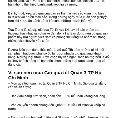
người tặng, và hi vọng cho năm mới nhiều suôn sẻ. Một giỏ quà Tết
hẳn không thể thiếu bánh, mứt, kẹo, trà và rượu,...
Bánh, mứt, kẹo:
giỏ quà của bạn sẽ thêm nhiều sắc xuân nhờ bánh
mứt kẹo với nhiều màu sắc. Trong những ngày mùa xuân còn gì tuyệt
hơn khi được ăn bánh uống trà cùng những người thân yêu.
Trà:
Trong tất cả các giỏ quà Tết từ xưa tới nay thì sản phẩm bạn
thường thấy nhất vẫn phải kể đến đó là trà. Bạn đừng nên bỏ qua sản
phẩm này bởi người Việt Nam có phong tục uống trà nhâm nhi trong
những câu chuyện đầu xuân.
Rượu:
Nếu bạn đang thắc mắc 1
giỏ quà Tết
gồm những gì thì một
sản phẩm bắt buộc phải có đó là rượu, nhất là giỏ quà tặng khách
hàng. Những loại rượu được chọn tùy vào ngân sách nhưng nếu là đối
tác hay khách hàng thì bạn nên chọn những loại rượu sang trọng và
đẳng cấp.
Vì sao nên mua
Giỏ quà tết Quận 3 TP Hồ
Chí Minh
+ Món quà tết hoàn hảo tại Quận 3 TP Hồ Chí Minh: Giỏ quà tết đẳng
cấp và ấn tượng.
+ Bảo đảm hàng tươi sạch, hoàn tiền 100% nếu bạn không hài lòng
+ Vận chuyển nhanh chóng đến Quận 3 TP Hồ Chí Minh và khắp cả
nước.
+ Đa dạng lựa chọn với nhiều loại Giỏ quà tết với nhiều hương vị khác