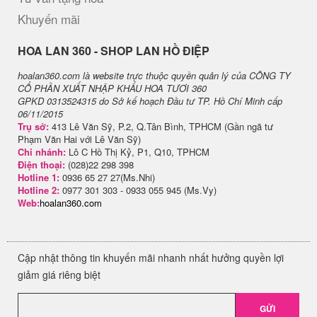
Khuyến mãi
H​OA LAN 360 - SHOP LAN HỒ ĐIỆP
hoalan360.com là website trực thuộc quyền quản lý của CÔNG TY
CỔ PHẦN XUẤT NHẬP KHẨU HOA TƯƠI 360
GPKD 0313524315 do Sở kế hoạch Đầu tư TP. Hồ Chí Minh cấp
06/11/2015
Trụ sở:
413 Lê Văn Sỹ, P.2, Q.Tân Bình, TPHCM (Gần ngã tư
Phạm Văn Hai với Lê Văn Sỹ)
Chi nhánh:
Lô C Hồ Thị Kỷ, P1, Q10, TPHCM
Điện thoại:
(028)22 298 398
Hotline 1:
0936 65 27 27(Ms.Nhi)
Hotline 2:
0977 301 303 - 0933 055 945 (Ms.Vy)
Web:
hoalan360.com
Cập nhật thông tin khuyến mãi nhanh nhất hưởng quyền lợi
giảm giá riêng biệt
GỬI