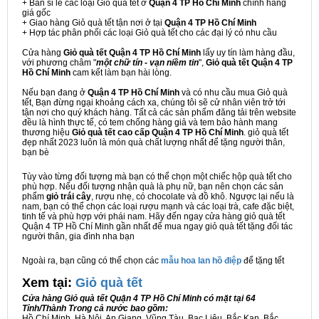
+ Bán sỉ lẻ các loại Giỏ quà tết ở
Quận 4 TP Hồ Chí Minh
chính hãng
giá gốc
+ Giao hàng Giỏ quà tết tận nơi ở tại
Quận 4 TP Hồ Chí Minh
+ Hợp tác phân phối các loại Giỏ quà tết cho các đại lý có nhu cầu
Cửa hàng
Giỏ quà tết Quận 4 TP Hồ Chí Minh
lấy uy tín làm hàng đầu,
với phương châm "
một chữ tín - vạn niềm tin
",
Giỏ quà tết Quận 4 TP
Hồ Chí Minh
cam kết làm bạn hài lòng.
Nếu bạn đang ở
Quận 4 TP Hồ Chí Minh
và có nhu cầu mua Giỏ quà
tết, Bạn đừng ngại khoảng cách xa, chúng tôi sẽ cử nhân viên trở tới
tận nơi cho quý khách hàng. Tất cả các sản phẩm đăng tải trên website
đều là hình thực tế, có tem chống hàng giả và tem bảo hành mang
thương hiệu
Giỏ quà tết cao cấp Quận 4 TP Hồ Chí Minh
. giỏ quà tết
đẹp nhất 2023 luôn là món quà chất lượng nhất để tặng người thân,
bạn bè
Tùy vào từng đối tượng mà bạn có thể chọn một chiếc hộp quà tết cho
phù hợp. Nếu đối tượng nhận quà là phụ nữ, bạn nên chọn các sản
phẩm
giỏ trái cây
, rượu nhẹ, có chocolate và đồ khô. Ngược lại nếu là
nam, bạn có thể chọn các loại rượu mạnh và các loại trà, cafe đặc biệt,
tinh tế và phù hợp với phái nam. Hãy đến ngay cửa hàng giỏ quà tết
Quận 4 TP Hồ Chí Minh gần nhất để mua ngay giỏ quà tết tặng đối tác
người thân, gia đình nha bạn
Ngoài ra, bạn cũng có thể chọn các
mẫu hoa lan hồ điệp
để tặng tết
Xem tại:
G
iỏ quà tết
Cửa hàng Giỏ quà tết Quận 4 TP Hồ Chí Minh có mặt tại 64
Tỉnh/Thành Trong cả nước bao gồm:
Hồ Chí Minh, Hà Nội, An Giang, Vũng Tàu, Bạc Liêu, Bắc Kạn, Bắc