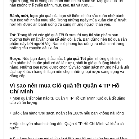
người tặng, và hi vọng cho năm mới nhiều suôn sẻ. Một giỏ quà Tết
hẳn không thể thiếu bánh, mứt, kẹo, trà và rượu,...
Bánh, mứt, kẹo:
giỏ quà của bạn sẽ thêm nhiều sắc xuân nhờ bánh
mứt kẹo với nhiều màu sắc. Trong những ngày mùa xuân còn gì tuyệt
hơn khi được ăn bánh uống trà cùng những người thân yêu.
Trà:
Trong tất cả các giỏ quà Tết từ xưa tới nay thì sản phẩm bạn
thường thấy nhất vẫn phải kể đến đó là trà. Bạn đừng nên bỏ qua sản
phẩm này bởi người Việt Nam có phong tục uống trà nhâm nhi trong
những câu chuyện đầu xuân.
Rượu:
Nếu bạn đang thắc mắc 1
giỏ quà Tết
gồm những gì thì một
sản phẩm bắt buộc phải có đó là rượu, nhất là giỏ quà tặng khách
hàng. Những loại rượu được chọn tùy vào ngân sách nhưng nếu là đối
tác hay khách hàng thì bạn nên chọn những loại rượu sang trọng và
đẳng cấp.
Vì sao nên mua
Giỏ quà tết Quận 4 TP Hồ
Chí Minh
+ Món quà tết hoàn hảo tại Quận 4 TP Hồ Chí Minh: Giỏ quà tết đẳng
cấp và ấn tượng.
+ Bảo đảm hàng tươi sạch, hoàn tiền 100% nếu bạn không hài lòng
+ Vận chuyển nhanh chóng đến Quận 4 TP Hồ Chí Minh và khắp cả
nước.
+ Đa dạng lựa chọn với nhiều loại Giỏ quà tết với nhiều hương vị khác