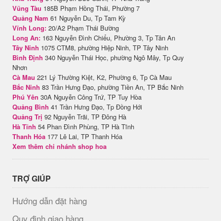
Vũng Tàu
185B Phạm Hồng Thái, Phường 7
Quảng Nam
61 Nguyễn Du, Tp Tam Kỳ
Vĩnh Long:
20/A2 Phạm Thái Bường
Long An:
163 Nguyễn Đình Chiểu, Phường 3, Tp Tân An
Tây Ninh
1075 CTM8, phường Hiệp Ninh, TP Tây Ninh
Bình Định
340 Nguyễn Thái Học, phường Ngô Mây, Tp Quy
Nhơn
Cà Mau
221 Lý Thường Kiệt, K2, Phường 6, Tp Cà Mau
Bắc Ninh
83 Trần Hưng Đạo, phường Tiền An, TP Bắc Ninh
Phú Yên
30A Nguyễn Công Trứ, TP Tuy Hòa
Quảng Bình
41 Trần Hưng Đạo, Tp Đồng Hới
Quảng Trị
92 Nguyễn Trãi, TP Đông Hà
Hà Tĩnh
54 Phan Đình Phùng, TP Hà Tĩnh
Thanh Hóa
177 Lê Lai, TP Thanh Hóa
Xem thêm chi nhánh shop hoa
TRỢ GIÚP
Hướng dẫn đặt hàng
Quy định giao hàng