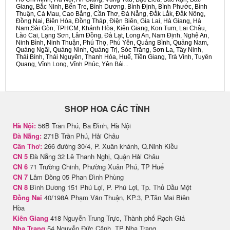
Giang, Bắc Ninh, Bến Tre, Bình Dương, Bình Định, Bình Phước, Bình
Thuận, Cà Mau, Cao Bằng, Cần Thơ, Đà Nẵng, Đắk Lắk, Đắk Nông,
Đồng Nai, Biên Hòa, Đồng Tháp, Điện Biên, Gia Lai, Hà Giang, Hà
Nam,Sài Gòn, TPHCM, Khánh Hòa, Kiên Giang, Kon Tum, Lai Châu,
Lào Cai, Lạng Sơn, Lâm Đồng, Đà Lạt, Long An, Nam Định, Nghệ An,
Ninh Bình, Ninh Thuận, Phú Thọ, Phú Yên, Quảng Bình, Quảng Nam,
Quảng Ngãi, Quảng Ninh, Quảng Trị, Sóc Trăng, Sơn La, Tây Ninh,
Thái Bình, Thái Nguyên, Thanh Hóa, Huế, Tiền Giang, Trà Vinh, Tuyên
Quang, Vĩnh Long, Vĩnh Phúc, Yên Bái...
SHOP HOA CÁC TỈNH
Hà Nội:
56B Trần Phú, Ba Đình, Hà Nội
Đà Nẵng:
271B Trần Phú, Hải Châu
Cần Thơ:
266 đường 30/4, P. Xuân khánh, Q.Ninh Kiều
CN 5
Đà Nẵng 32 Lê Thanh Nghị, Quận Hải Châu
CN 6
71 Trường Chinh, Phường Xuân Phú, TP Huế
CN 7
Lâm Đồng 05 Phan Đình Phùng
CN 8
Bình Dương 151 Phú Lợi, P. Phú Lợi, Tp. Thủ Dầu Một
Đồng Nai
40/198A Phạm Văn Thuận, KP.3, P.Tân Mai Biên
Hòa
Kiên Giang
418 Nguyễn Trung Trực, Thành phố Rạch Giá
Nha Trang
54 Nguyễn Đức Cảnh, TP Nha Trang