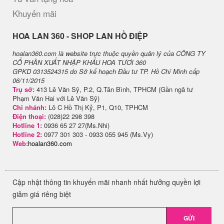
Khuyến mãi
H​OA LAN 360 - SHOP LAN HỒ ĐIỆP
hoalan360.com là website trực thuộc quyền quản lý của CÔNG TY
CỔ PHẦN XUẤT NHẬP KHẨU HOA TƯƠI 360
GPKD 0313524315 do Sở kế hoạch Đầu tư TP. Hồ Chí Minh cấp
06/11/2015
Trụ sở:
413 Lê Văn Sỹ, P.2, Q.Tân Bình, TPHCM (Gần ngã tư
Phạm Văn Hai với Lê Văn Sỹ)
Chi nhánh:
Lô C Hồ Thị Kỷ, P1, Q10, TPHCM
Điện thoại:
(028)22 298 398
Hotline 1:
0936 65 27 27(Ms.Nhi)
Hotline 2:
0977 301 303 - 0933 055 945 (Ms.Vy)
Web:
hoalan360.com
Cập nhật thông tin khuyến mãi nhanh nhất hưởng quyền lợi
giảm giá riêng biệt
GỬI