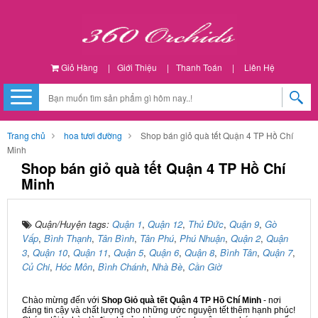
Giỏ Hàng
|
Giới Thiệu
|
Thanh Toán
|
Liên Hệ
Trang chủ
hoa tươi đường
Shop bán giỏ quà tết Quận 4 TP Hồ Chí
Minh
Shop bán giỏ quà tết Quận 4 TP Hồ Chí
Minh
Quận/Huyện tags:
Quận 1
,
Quận 12
,
Thủ Đức
,
Quận 9
,
Gò
Vấp
,
Bình Thạnh
,
Tân Bình
,
Tân Phú
,
Phú Nhuận
,
Quận 2
,
Quận
3
,
Quận 10
,
Quận 11
,
Quận 5
,
Quận 6
,
Quận 8
,
Bình Tân
,
Quận 7
,
Củ Chi
,
Hóc Môn
,
Bình Chánh
,
Nhà Bè
,
Cần Giờ
Chào mừng đến với
Shop Giỏ quà tết Quận 4 TP Hồ Chí Minh
- nơi
đáng tin cậy và chất lượng cho những ước nguyện tết thêm hạnh phúc!