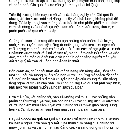
Chúng tôi tự hào là địa chỉ cửa hàng uy tín, chuyên mua bán, cung cấp
và phân phối Giỏ quà tết cao cấp giá rẻ duy nhất tại Quận
Trên thị trường hiện nay, có vô vàn cửa hàng đại lý bán Giỏ quà tết,
nhưng để tìm được một nơi đáng tin cậy và chất lượng không phải dễ
dàng. Đó là lý do tại sao chúng tôi tự hào là nhà phân phối chính thức
các mặt hàng Giỏ quà tết tại Việt Nam và luôn đi đầu trong lĩnh vực
phân phối Giỏ quà tết cao cấp.
Chúng tôi cam kết mang đến cho bạn những sản phẩm chất lượng
nhất, được tuyển chọn kỹ lưỡng từ những nguyên liệu tươi ngon và
chất lượng cao nhất. Mỗi chiếc Giỏ quà tết tại
cửa hàng Quận 4 TP Hồ
Chí Minh
được thiết kế tỉ mỉ và tinh tế, mang đậm chất thủ công và độc
đáo, tạo nên món quà tết thú vị và ý nghĩa dành tặng người thân yêu,
đối tác quý bề trên và đồng nghiệp thân thiết.
Bên cạnh đó, chúng tôi luôn đặt khách hàng lên hàng đầu, đảm bảo
mọi nhu cầu và mong muốn của bạn được đáp ứng một cách tốt nhất.
Đội ngũ nhân viên tận tâm và chuyên nghiệp của chúng tôi sẵn sàng
lắng nghe và tư vấn cho bạn lựa chọn những Giỏ quà tết phù hợp nhất,
phù hợp với mong muốn và ngân sách của bạn.
Hơn thế nữa, với chúng tôi, bạn sẽ không chỉ mua được những sản
phẩm chất lượng tuyệt vời, mà còn nhận được những dịch vụ vượt trội
và trải nghiệm mua sắm tuyệt vời. Chúng tôi cam kết giao hàng đúng
hẹn và đảm bảo sự an tâm trong quá trình mua sắm của bạn.
Hãy để
Shop Giỏ quà tết Quận 4 TP Hồ Chí Minh
làm cho mùa tết này
trở nên ý nghĩa hơn bao giờ hết. Ghé thăm cửa hàng của chúng tôi
ngay hôm nay và trải nghiệm sự đẳng cấp và sang trọng từ những món