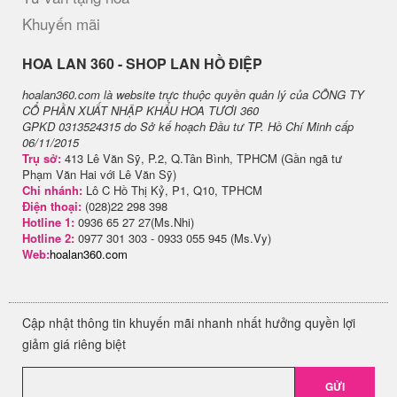
Khuyến mãi
H​OA LAN 360 - SHOP LAN HỒ ĐIỆP
hoalan360.com là website trực thuộc quyền quản lý của CÔNG TY
CỔ PHẦN XUẤT NHẬP KHẨU HOA TƯƠI 360
GPKD 0313524315 do Sở kế hoạch Đầu tư TP. Hồ Chí Minh cấp
06/11/2015
Trụ sở:
413 Lê Văn Sỹ, P.2, Q.Tân Bình, TPHCM (Gần ngã tư
Phạm Văn Hai với Lê Văn Sỹ)
Chi nhánh:
Lô C Hồ Thị Kỷ, P1, Q10, TPHCM
Điện thoại:
(028)22 298 398
Hotline 1:
0936 65 27 27(Ms.Nhi)
Hotline 2:
0977 301 303 - 0933 055 945 (Ms.Vy)
Web:
hoalan360.com
Cập nhật thông tin khuyến mãi nhanh nhất hưởng quyền lợi
giảm giá riêng biệt
GỬI