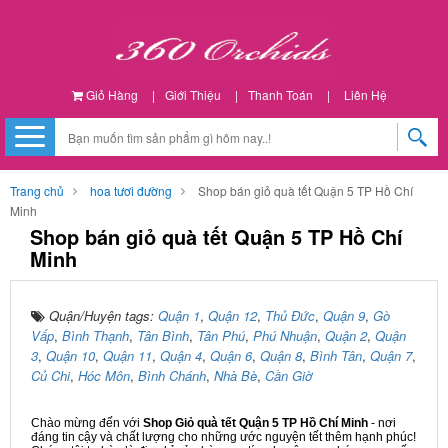
Giỏ Hàng
|
Giới Thiệu
|
Thanh Toán
|
Liên Hệ
Trang chủ
hoa tươi đường
Shop bán giỏ quà tết Quận 5 TP Hồ Chí
Minh
Shop bán giỏ quà tết Quận 5 TP Hồ Chí
Minh
Quận/Huyện tags:
Quận 1
,
Quận 12
,
Thủ Đức
,
Quận 9
,
Gò
Vấp
,
Bình Thạnh
,
Tân Bình
,
Tân Phú
,
Phú Nhuận
,
Quận 2
,
Quận
3
,
Quận 10
,
Quận 11
,
Quận 4
,
Quận 6
,
Quận 8
,
Bình Tân
,
Quận 7
,
Củ Chi
,
Hóc Môn
,
Bình Chánh
,
Nhà Bè
,
Cần Giờ
Chào mừng đến với
Shop Giỏ quà tết Quận 5 TP Hồ Chí Minh
- nơi
đáng tin cậy và chất lượng cho những ước nguyện tết thêm hạnh phúc!