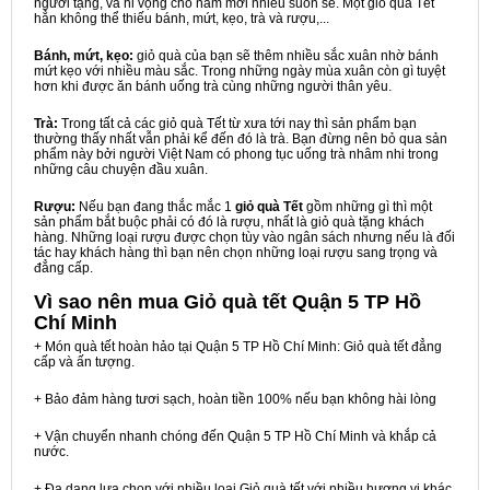
người tặng, và hi vọng cho năm mới nhiều suôn sẻ. Một giỏ quà Tết
hẳn không thể thiếu bánh, mứt, kẹo, trà và rượu,...
Bánh, mứt, kẹo:
giỏ quà của bạn sẽ thêm nhiều sắc xuân nhờ bánh
mứt kẹo với nhiều màu sắc. Trong những ngày mùa xuân còn gì tuyệt
hơn khi được ăn bánh uống trà cùng những người thân yêu.
Trà:
Trong tất cả các giỏ quà Tết từ xưa tới nay thì sản phẩm bạn
thường thấy nhất vẫn phải kể đến đó là trà. Bạn đừng nên bỏ qua sản
phẩm này bởi người Việt Nam có phong tục uống trà nhâm nhi trong
những câu chuyện đầu xuân.
Rượu:
Nếu bạn đang thắc mắc 1
giỏ quà Tết
gồm những gì thì một
sản phẩm bắt buộc phải có đó là rượu, nhất là giỏ quà tặng khách
hàng. Những loại rượu được chọn tùy vào ngân sách nhưng nếu là đối
tác hay khách hàng thì bạn nên chọn những loại rượu sang trọng và
đẳng cấp.
Vì sao nên mua
Giỏ quà tết Quận 5 TP Hồ
Chí Minh
+ Món quà tết hoàn hảo tại Quận 5 TP Hồ Chí Minh: Giỏ quà tết đẳng
cấp và ấn tượng.
+ Bảo đảm hàng tươi sạch, hoàn tiền 100% nếu bạn không hài lòng
+ Vận chuyển nhanh chóng đến Quận 5 TP Hồ Chí Minh và khắp cả
nước.
+ Đa dạng lựa chọn với nhiều loại Giỏ quà tết với nhiều hương vị khác