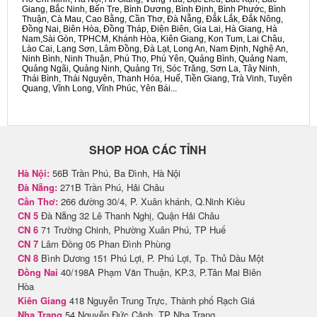
Giang, Bắc Ninh, Bến Tre, Bình Dương, Bình Định, Bình Phước, Bình
Thuận, Cà Mau, Cao Bằng, Cần Thơ, Đà Nẵng, Đắk Lắk, Đắk Nông,
Đồng Nai, Biên Hòa, Đồng Tháp, Điện Biên, Gia Lai, Hà Giang, Hà
Nam,Sài Gòn, TPHCM, Khánh Hòa, Kiên Giang, Kon Tum, Lai Châu,
Lào Cai, Lạng Sơn, Lâm Đồng, Đà Lạt, Long An, Nam Định, Nghệ An,
Ninh Bình, Ninh Thuận, Phú Thọ, Phú Yên, Quảng Bình, Quảng Nam,
Quảng Ngãi, Quảng Ninh, Quảng Trị, Sóc Trăng, Sơn La, Tây Ninh,
Thái Bình, Thái Nguyên, Thanh Hóa, Huế, Tiền Giang, Trà Vinh, Tuyên
Quang, Vĩnh Long, Vĩnh Phúc, Yên Bái...
SHOP HOA CÁC TỈNH
Hà Nội:
56B Trần Phú, Ba Đình, Hà Nội
Đà Nẵng:
271B Trần Phú, Hải Châu
Cần Thơ:
266 đường 30/4, P. Xuân khánh, Q.Ninh Kiều
CN 5
Đà Nẵng 32 Lê Thanh Nghị, Quận Hải Châu
CN 6
71 Trường Chinh, Phường Xuân Phú, TP Huế
CN 7
Lâm Đồng 05 Phan Đình Phùng
CN 8
Bình Dương 151 Phú Lợi, P. Phú Lợi, Tp. Thủ Dầu Một
Đồng Nai
40/198A Phạm Văn Thuận, KP.3, P.Tân Mai Biên
Hòa
Kiên Giang
418 Nguyễn Trung Trực, Thành phố Rạch Giá
Nha Trang
54 Nguyễn Đức Cảnh, TP Nha Trang