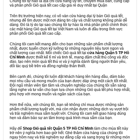
Chúng tôi tự hào là địa chỉ cửa hàng uy tín, chuyên mua bán, cung cấp
và phân phối Giỏ quà tết cao cấp giá rẻ duy nhất tại Quận
Trên thị trường hiện nay, có vô vàn cửa hàng đại lý bán Giỏ quà tết,
nhưng để tìm được một nơi đáng tin cậy và chất lượng không phải dễ
dàng. Đó là lý do tại sao chúng tôi tự hào là nhà phân phối chính thức
các mặt hàng Giỏ quà tết tại Việt Nam và luôn đi đầu trong lĩnh vực
phân phối Giỏ quà tết cao cấp.
Chúng tôi cam kết mang đến cho bạn những sản phẩm chất lượng
nhất, được tuyển chọn kỹ lưỡng từ những nguyên liệu tươi ngon và
chất lượng cao nhất. Mỗi chiếc Giỏ quà tết tại
cửa hàng Quận 5 TP Hồ
Chí Minh
được thiết kế tỉ mỉ và tinh tế, mang đậm chất thủ công và độc
đáo, tạo nên món quà tết thú vị và ý nghĩa dành tặng người thân yêu,
đối tác quý bề trên và đồng nghiệp thân thiết.
Bên cạnh đó, chúng tôi luôn đặt khách hàng lên hàng đầu, đảm bảo
mọi nhu cầu và mong muốn của bạn được đáp ứng một cách tốt nhất.
Đội ngũ nhân viên tận tâm và chuyên nghiệp của chúng tôi sẵn sàng
lắng nghe và tư vấn cho bạn lựa chọn những Giỏ quà tết phù hợp nhất,
phù hợp với mong muốn và ngân sách của bạn.
Hơn thế nữa, với chúng tôi, bạn sẽ không chỉ mua được những sản
phẩm chất lượng tuyệt vời, mà còn nhận được những dịch vụ vượt trội
và trải nghiệm mua sắm tuyệt vời. Chúng tôi cam kết giao hàng đúng
hẹn và đảm bảo sự an tâm trong quá trình mua sắm của bạn.
Hãy để
Shop Giỏ quà tết Quận 5 TP Hồ Chí Minh
làm cho mùa tết này
trở nên ý nghĩa hơn bao giờ hết. Ghé thăm cửa hàng của chúng tôi
ngay hôm nay và trải nghiệm sự đẳng cấp và sang trọng từ những món