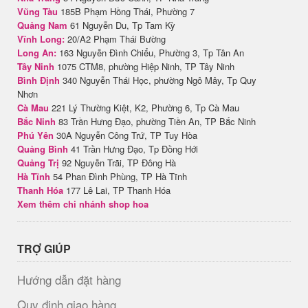
Vũng Tàu
185B Phạm Hồng Thái, Phường 7
Quảng Nam
61 Nguyễn Du, Tp Tam Kỳ
Vĩnh Long:
20/A2 Phạm Thái Bường
Long An:
163 Nguyễn Đình Chiểu, Phường 3, Tp Tân An
Tây Ninh
1075 CTM8, phường Hiệp Ninh, TP Tây Ninh
Bình Định
340 Nguyễn Thái Học, phường Ngô Mây, Tp Quy
Nhơn
Cà Mau
221 Lý Thường Kiệt, K2, Phường 6, Tp Cà Mau
Bắc Ninh
83 Trần Hưng Đạo, phường Tiền An, TP Bắc Ninh
Phú Yên
30A Nguyễn Công Trứ, TP Tuy Hòa
Quảng Bình
41 Trần Hưng Đạo, Tp Đồng Hới
Quảng Trị
92 Nguyễn Trãi, TP Đông Hà
Hà Tĩnh
54 Phan Đình Phùng, TP Hà Tĩnh
Thanh Hóa
177 Lê Lai, TP Thanh Hóa
Xem thêm chi nhánh shop hoa
TRỢ GIÚP
Hướng dẫn đặt hàng
Quy định giao hàng