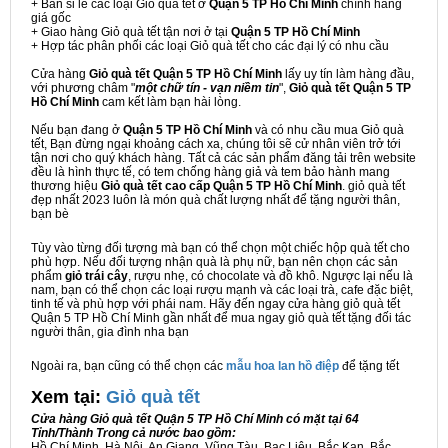
+ Bán sỉ lẻ các loại Giỏ quà tết ở
Quận 5 TP Hồ Chí Minh
chính hãng
giá gốc
+ Giao hàng Giỏ quà tết tận nơi ở tại
Quận 5 TP Hồ Chí Minh
+ Hợp tác phân phối các loại Giỏ quà tết cho các đại lý có nhu cầu
Cửa hàng
Giỏ quà tết Quận 5 TP Hồ Chí Minh
lấy uy tín làm hàng đầu,
với phương châm "
một chữ tín - vạn niềm tin
",
Giỏ quà tết Quận 5 TP
Hồ Chí Minh
cam kết làm bạn hài lòng.
Nếu bạn đang ở
Quận 5 TP Hồ Chí Minh
và có nhu cầu mua Giỏ quà
tết, Bạn đừng ngại khoảng cách xa, chúng tôi sẽ cử nhân viên trở tới
tận nơi cho quý khách hàng. Tất cả các sản phẩm đăng tải trên website
đều là hình thực tế, có tem chống hàng giả và tem bảo hành mang
thương hiệu
Giỏ quà tết cao cấp Quận 5 TP Hồ Chí Minh
. giỏ quà tết
đẹp nhất 2023 luôn là món quà chất lượng nhất để tặng người thân,
bạn bè
Tùy vào từng đối tượng mà bạn có thể chọn một chiếc hộp quà tết cho
phù hợp. Nếu đối tượng nhận quà là phụ nữ, bạn nên chọn các sản
phẩm
giỏ trái cây
, rượu nhẹ, có chocolate và đồ khô. Ngược lại nếu là
nam, bạn có thể chọn các loại rượu mạnh và các loại trà, cafe đặc biệt,
tinh tế và phù hợp với phái nam. Hãy đến ngay cửa hàng giỏ quà tết
Quận 5 TP Hồ Chí Minh gần nhất để mua ngay giỏ quà tết tặng đối tác
người thân, gia đình nha bạn
Ngoài ra, bạn cũng có thể chọn các
mẫu hoa lan hồ điệp
để tặng tết
Xem tại:
G
iỏ quà tết
Cửa hàng Giỏ quà tết Quận 5 TP Hồ Chí Minh có mặt tại 64
Tỉnh/Thành Trong cả nước bao gồm:
Hồ Chí Minh, Hà Nội, An Giang, Vũng Tàu, Bạc Liêu, Bắc Kạn, Bắc