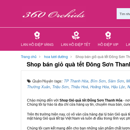
Tìm nh
LAN HỒ ĐIỆP VÀNG
LAN HỒ ĐIỆP TẾT
HỒ ĐIỆP VIP
LA
Trang chủ
hoa tươi đường
Shop bán giỏ quà tết Đông Sơn T
Shop bán giỏ quà tết Đông Sơn Than
Quận/Huyện tags:
TP Thanh Hóa
,
Bỉm Sơn
,
Sầm Sơn
,
M
Thường Xuân
,
Triệu Sơn
,
Thiệu Hoá
,
Hoằng Hóa
,
Hậu Lộc
,
N
Chào mừng đến với
Shop Giỏ quà tết Đông Sơn Thanh Hóa
- nơ
Chúng tôi tự hào là địa chỉ cửa hàng uy tín, chuyên mua bán, cun
Trên thị trường hiện nay, có vô vàn cửa hàng đại lý bán Giỏ quà t
mặt hàng Giỏ quà tết tại Việt Nam và luôn đi đầu trong lĩnh vực p
Chúng tôi cam kết mang đến cho bạn những sản phẩm chất lượng n