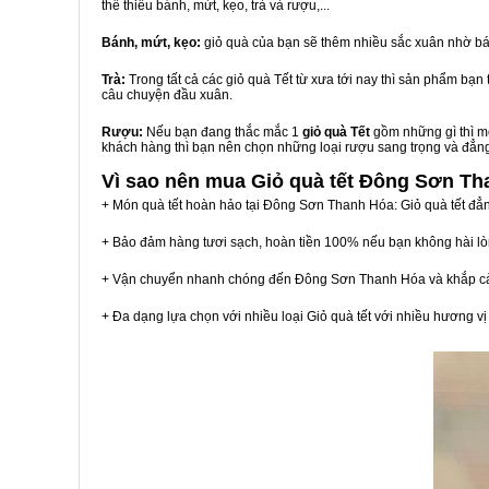
thể thiếu bánh, mứt, kẹo, trà và rượu,...
Bánh, mứt, kẹo:
giỏ quà của bạn sẽ thêm nhiều sắc xuân nhờ bá
Trà:
Trong tất cả các giỏ quà Tết từ xưa tới nay thì sản phẩm bạ
câu chuyện đầu xuân.
Rượu:
Nếu bạn đang thắc mắc 1
giỏ quà Tết
gồm những gì thì mộ
khách hàng thì bạn nên chọn những loại rượu sang trọng và đẳn
Vì sao nên mua
Giỏ quà tết Đông Sơn Th
+ Món quà tết hoàn hảo tại Đông Sơn Thanh Hóa: Giỏ quà tết đẳ
+ Bảo đảm hàng tươi sạch, hoàn tiền 100% nếu bạn không hài l
+ Vận chuyển nhanh chóng đến Đông Sơn Thanh Hóa và khắp c
+ Đa dạng lựa chọn với nhiều loại Giỏ quà tết với nhiều hương 