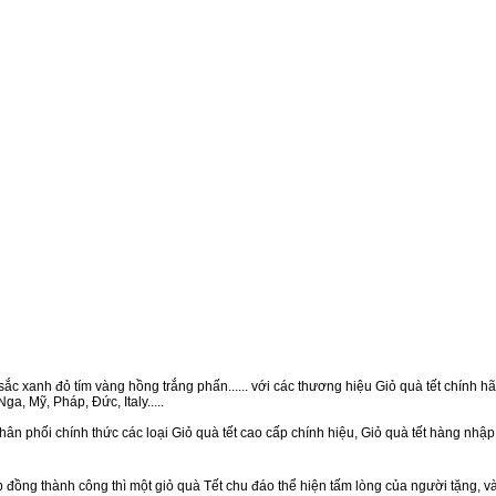
ắc xanh đỏ tím vàng hồng trắng phấn...... với các thương hiệu Giỏ quà tết chính hãn
a, Mỹ, Pháp, Đức, Italy.....
ân phối chính thức các loại Giỏ quà tết cao cấp chính hiệu, Giỏ quà tết hàng nhậ
ồng thành công thì một giỏ quà Tết chu đáo thể hiện tấm lòng của người tặng, v