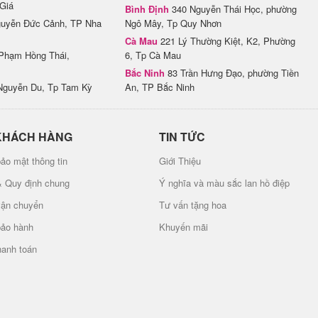
Giá
Bình Định
340 Nguyễn Thái Học, phường
uyễn Đức Cảnh, TP Nha
Ngô Mây, Tp Quy Nhơn
Cà Mau
221 Lý Thường Kiệt, K2, Phường
Phạm Hồng Thái,
6, Tp Cà Mau
Bắc Ninh
83 Trần Hưng Đạo, phường Tiền
Nguyễn Du, Tp Tam Kỳ
An, TP Bắc Ninh
KHÁCH HÀNG
TIN TỨC
ảo mật thông tin
Giới Thiệu
& Quy định chung
Ý nghĩa và màu sắc lan hồ điệp
vận chuyển
Tư vấn tặng hoa
bảo hành
Khuyến mãi
hanh toán