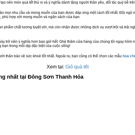
 tạo nên món quà tết thú vị và ý nghĩa dành tặng người thân yêu, đối tác quý bề trê
bảo mọi nhu cầu và mong muốn của bạn được đáp ứng một cách tốt nhất. Đội ngũ n
t, phù hợp với mong muốn và ngân sách của bạn.
n phẩm chất lượng tuyệt vời, mà còn nhận được những dịch vụ vượt trội và trải n
này trở nên ý nghĩa hơn bao giờ hết. Ghé thăm cửa hàng của chúng tôi ngay hôm 
 bạn trong mỗi dịp đặc biệt của cuộc sống!
ười thân bảo vệ sức khoẻ tốt nhất. Ngoài ra, bạn cũng có thể chọn các mẫu
hoa c
Xem tại:
Giỏ quà tết
ợng nhất tại Đông Sơn Thanh Hóa