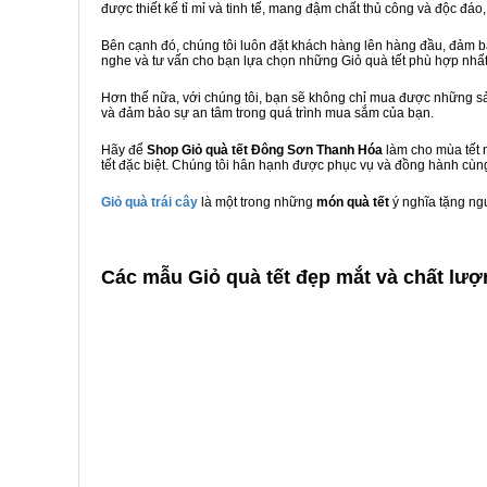
được thiết kế tỉ mỉ và tinh tế, mang đậm chất thủ công và độc đáo,
Bên cạnh đó, chúng tôi luôn đặt khách hàng lên hàng đầu, đảm 
nghe và tư vấn cho bạn lựa chọn những Giỏ quà tết phù hợp nhấ
Hơn thế nữa, với chúng tôi, bạn sẽ không chỉ mua được những sả
và đảm bảo sự an tâm trong quá trình mua sắm của bạn.
Hãy để
Shop Giỏ quà tết Đông Sơn Thanh Hóa
làm cho mùa tết 
tết đặc biệt. Chúng tôi hân hạnh được phục vụ và đồng hành cùng
Giỏ quà trái cây
là một trong những
món quà tết
ý nghĩa tặng ng
C
ác mẫu Giỏ quà tết đẹp mắt và chất lư