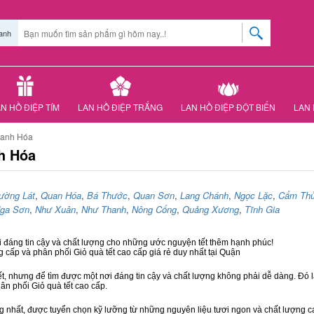
anh
N HỒ ĐIỆP TÍM
LAN HỒ ĐIỆP TRẮNG
LAN HỒ ĐIỆP ĐỘT BIẾN
LAN 
hanh Hóa
h Hóa
ường Lát
,
Quan Hóa
,
Bá Thước
,
Quan Sơn
,
Lang Chánh
,
Ngọc Lặc
,
Cẩm Th
ga Sơn
,
Như Xuân
,
Như Thanh
,
Nông Cống
,
Quảng Xương
,
Tĩnh Gia
i đáng tin cậy và chất lượng cho những ước nguyện tết thêm hạnh phúc!
g cấp và phân phối Giỏ quà tết cao cấp giá rẻ duy nhất tại Quận
ết, nhưng để tìm được một nơi đáng tin cậy và chất lượng không phải dễ dàng. Đó là
hân phối Giỏ quà tết cao cấp.
hất, được tuyển chọn kỹ lưỡng từ những nguyên liệu tươi ngon và chất lượng cao