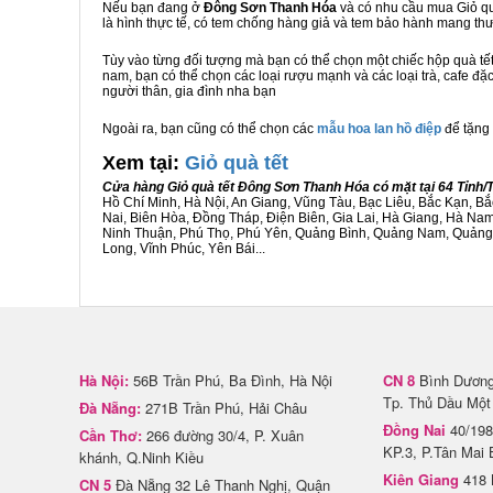
Nếu bạn đang ở
Đông Sơn Thanh Hóa
và có nhu cầu mua Giỏ quà
là hình thực tế, có tem chống hàng giả và tem bảo hành mang t
Tùy vào từng đối tượng mà bạn có thể chọn một chiếc hộp quà t
nam, bạn có thể chọn các loại rượu mạnh và các loại trà, cafe đ
người thân, gia đình nha bạn
Ngoài ra, bạn cũng có thể chọn các
mẫu hoa lan hồ điệp
để tặng 
Xem tại:
G
iỏ quà tết
Cửa hàng Giỏ quà tết Đông Sơn Thanh Hóa có mặt tại 64 Tỉnh
Hồ Chí Minh, Hà Nội, An Giang, Vũng Tàu, Bạc Liêu, Bắc Kạn, 
Nai, Biên Hòa, Đồng Tháp, Điện Biên, Gia Lai, Hà Giang, Hà N
Ninh Thuận, Phú Thọ, Phú Yên, Quảng Bình, Quảng Nam, Quảng Ng
Long, Vĩnh Phúc, Yên Bái...
Hà Nội:
56B Trần Phú, Ba Đình, Hà Nội
CN 8
Bình Dương 
Tp. Thủ Dầu Một
Đà Nẵng:
271B Trần Phú, Hải Châu
Đồng Nai
40/198
Cần Thơ:
266 đường 30/4, P. Xuân
KP.3, P.Tân Mai 
khánh, Q.Ninh Kiều
Kiên Giang
418 
CN 5
Đà Nẵng 32 Lê Thanh Nghị, Quận