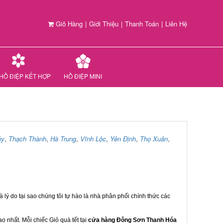
Giỏ Hàng
|
Giới Thiệu
|
Thanh Toán
|
Liên Hệ
HỒ ĐIỆP KẾT HỢP
HỒ ĐIỆP MINI
ủy
,
Thạch Thành
,
Hà Trung
,
Vĩnh Lộc
,
Yên Định
,
Thọ Xuân
,
 lý do tại sao chúng tôi tự hào là nhà phân phối chính thức các
 nhất. Mỗi chiếc Giỏ quà tết tại
cửa hàng Đông Sơn Thanh Hóa