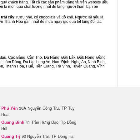
o quý khách hàng. Tất cả các sản phẩm đăng tải trên website đều
uôn là món quà chất lượng nhất để tặng người thân, bạn bè
 trái cây
, rượu nhẹ, có chocolate và đồ khô. Ngược lại nếu là
Sơn Thanh Hóa gần nhất để mua ngay giỏ quà tết tặng đối tác
Cà Mau, Cao Bằng, Cần Thơ, Đà Nẵng, Đắk Lắk, Đắk Nông, Đồng
n, Lâm Đồng, Đà Lạt, Long An, Nam Định, Nghệ An, Ninh Bình,
n, Thanh Hóa, Huế, Tiền Giang, Trà Vinh, Tuyên Quang, Vĩnh
Phú Yên
30A Nguyễn Công Trứ, TP Tuy
Hòa
Quảng Bình
41 Trần Hưng Đạo, Tp Đồng
Hới
Quảng Trị
92 Nguyễn Trãi, TP Đông Hà