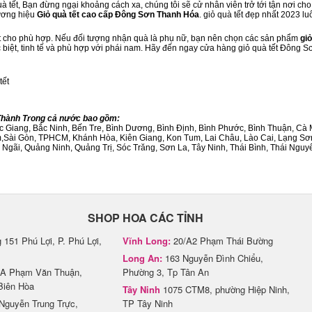
 tết, Bạn đừng ngại khoảng cách xa, chúng tôi sẽ cử nhân viên trở tới tận nơi ch
hương hiệu
Giỏ quà tết cao cấp Đông Sơn Thanh Hóa
. giỏ quà tết đẹp nhất 2023 l
ết cho phù hợp. Nếu đối tượng nhận quà là phụ nữ, bạn nên chọn các sản phẩm
giỏ
ặc biệt, tinh tế và phù hợp với phái nam. Hãy đến ngay cửa hàng giỏ quà tết Đông 
tết
/Thành Trong cả nước bao gồm:
Bắc Giang, Bắc Ninh, Bến Tre, Bình Dương, Bình Định, Bình Phước, Bình Thuận, 
am,Sài Gòn, TPHCM, Khánh Hòa, Kiên Giang, Kon Tum, Lai Châu, Lào Cai, Lạng Sơ
ãi, Quảng Ninh, Quảng Trị, Sóc Trăng, Sơn La, Tây Ninh, Thái Bình, Thái Nguyê
SHOP HOA CÁC TỈNH
151 Phú Lợi, P. Phú Lợi,
Vĩnh Long:
20/A2 Phạm Thái Bường
Long An:
163 Nguyễn Đình Chiểu,
A Phạm Văn Thuận,
Phường 3, Tp Tân An
Biên Hòa
Tây Ninh
1075 CTM8, phường Hiệp Ninh,
Nguyễn Trung Trực,
TP Tây Ninh