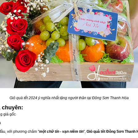
Giỏ quà tết 2024 ý nghĩa nhất tặng người thân tại Đông Sơn Thanh Hóa
a
chuyên:
g giá gốc
u
 đầu, với phương châm "
một chữ tín - vạn niềm tin
",
Giỏ quà tết Đông Sơn Thanh 