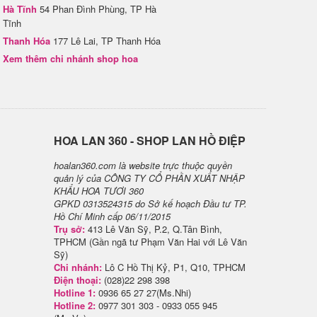
Hà Tĩnh
54 Phan Đình Phùng, TP Hà
Tĩnh
Thanh Hóa
177 Lê Lai, TP Thanh Hóa
Xem thêm chi nhánh shop hoa
H​OA LAN 360 - SHOP LAN HỒ ĐIỆP
hoalan360.com là website trực thuộc quyền
quản lý của CÔNG TY CỔ PHẦN XUẤT NHẬP
KHẨU HOA TƯƠI 360
GPKD 0313524315 do Sở kế hoạch Đầu tư TP.
Hồ Chí Minh cấp 06/11/2015
Trụ sở:
413 Lê Văn Sỹ, P.2, Q.Tân Bình,
TPHCM (Gần ngã tư Phạm Văn Hai với Lê Văn
Sỹ)
Chi nhánh:
Lô C Hồ Thị Kỷ, P1, Q10, TPHCM
Điện thoại:
(028)22 298 398
Hotline 1:
0936 65 27 27(Ms.Nhi)
Hotline 2:
0977 301 303 - 0933 055 945