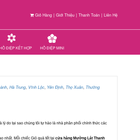
Giỏ Hàng
|
Giới Thiệu
|
Thanh Toán
|
Liên Hệ
HỒ ĐIỆP KẾT HỢP
HỒ ĐIỆP MINI
hành
,
Hà Trung
,
Vĩnh Lộc
,
Yên Định
,
Thọ Xuân
,
Thường
 lý do tại sao chúng tôi tự hào là nhà phân phối chính thức các
 nhất. Mỗi chiếc Giỏ quà tết tại
cửa hàng Mường Lát Thanh