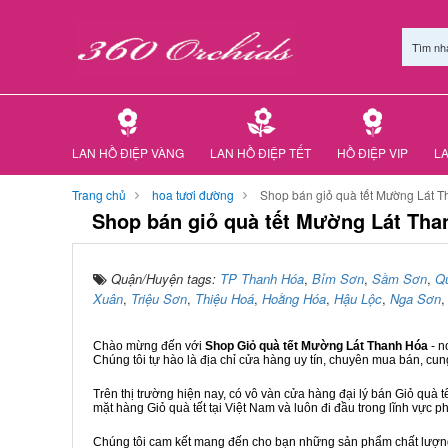
Tìm nh
LAN HỒ ĐIỆP VÀNG
LAN HỒ ĐIỆP TẾT
HỒ ĐIỆP VIP
LA
Trang chủ
hoa tươi đường
Shop bán giỏ quà tết Mường Lát 
Shop bán giỏ quà tết Mường Lát Tha
Quận/Huyện tags:
TP Thanh Hóa
,
Bỉm Sơn
,
Sầm Sơn
,
Q
Xuân
,
Triệu Sơn
,
Thiệu Hoá
,
Hoằng Hóa
,
Hậu Lộc
,
Nga Sơn
Chào mừng đến với
Shop Giỏ quà tết Mường Lát Thanh Hóa
- n
Chúng tôi tự hào là địa chỉ cửa hàng uy tín, chuyên mua bán, cun
Trên thị trường hiện nay, có vô vàn cửa hàng đại lý bán Giỏ quà t
mặt hàng Giỏ quà tết tại Việt Nam và luôn đi đầu trong lĩnh vực p
Chúng tôi cam kết mang đến cho bạn những sản phẩm chất lượng n