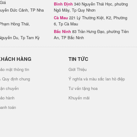
Giá
Bình Định
340 Nguyễn Thái Học, phường
uyễn Đức Cảnh, TP Nha
Ngô Mây, Tp Quy Nhơn
Cà Mau
221 Lý Thường Kiệt, K2, Phường
Phạm Hồng Thái,
6, Tp Cà Mau
Bắc Ninh
83 Trần Hưng Đạo, phường Tiền
Nguyễn Du, Tp Tam Kỳ
An, TP Bắc Ninh
KHÁCH HÀNG
TIN TỨC
ảo mật thông tin
Giới Thiệu
& Quy định chung
Ý nghĩa và màu sắc lan hồ điệp
vận chuyển
Tư vấn tặng hoa
bảo hành
Khuyến mãi
hanh toán