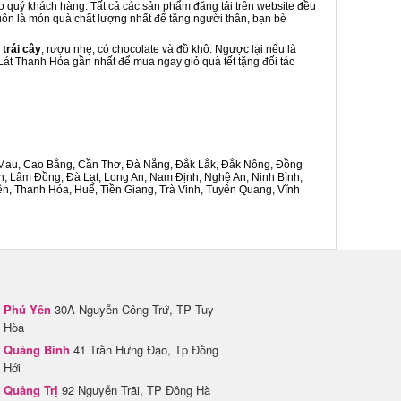
ho quý khách hàng. Tất cả các sản phẩm đăng tải trên website đều
luôn là món quà chất lượng nhất để tặng người thân, bạn bè
 trái cây
, rượu nhẹ, có chocolate và đồ khô. Ngược lại nếu là
 Lát Thanh Hóa gần nhất để mua ngay giỏ quà tết tặng đối tác
Cà Mau, Cao Bằng, Cần Thơ, Đà Nẵng, Đắk Lắk, Đắk Nông, Đồng
n, Lâm Đồng, Đà Lạt, Long An, Nam Định, Nghệ An, Ninh Bình,
n, Thanh Hóa, Huế, Tiền Giang, Trà Vinh, Tuyên Quang, Vĩnh
Phú Yên
30A Nguyễn Công Trứ, TP Tuy
Hòa
Quảng Bình
41 Trần Hưng Đạo, Tp Đồng
Hới
Quảng Trị
92 Nguyễn Trãi, TP Đông Hà