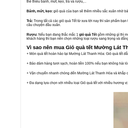
thể thiếu bánh, mứt, kẹo, trà và rượu,...
Bánh, mứt, kẹo:
giỏ quà của bạn sẽ thêm nhiều sắc xuân nhờ bá
Trà:
Trong tất cả các giỏ quà Tết từ xưa tới nay thì sản phẩm bạ
câu chuyện đầu xuân.
Rượu:
Nếu bạn đang thắc mắc 1
giỏ quà Tết
gồm những gì thì mộ
khách hàng thì bạn nên chọn những loại rượu sang trọng và đẳn
Vì sao nên mua
Giỏ quà tết Mường Lát T
+ Món quà tết hoàn hảo tại Mường Lát Thanh Hóa: Giỏ quà tết đẳ
+ Bảo đảm hàng tươi sạch, hoàn tiền 100% nếu bạn không hài l
+ Vận chuyển nhanh chóng đến Mường Lát Thanh Hóa và khắp 
+ Đa dạng lựa chọn với nhiều loại Giỏ quà tết với nhiều hương 