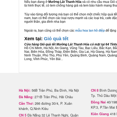
Nếu bạn đang ở
Mường Lát Thanh Hóa
và có nhu cầu mua Giỏ qu
là hình thực tế, có tem chống hàng giả và tem bảo hành mang t
Tùy vào từng đối tượng mà bạn có thể chọn một chiếc hộp quà t
nam, bạn có thể chọn các loại rượu mạnh và các loại trà, cafe đ
người thân, gia đình nha bạn
Ngoài ra, bạn cũng có thể chọn các
mẫu hoa lan hồ điệp
để tặng 
Xem tại:
G
iỏ quà tết
Cửa hàng Giỏ quà tết Mường Lát Thanh Hóa có mặt tại 64 Tỉn
Hồ Chí Minh, Hà Nội, An Giang, Vũng Tàu, Bạc Liêu, Bắc Kạn, 
Nai, Biên Hòa, Đồng Tháp, Điện Biên, Gia Lai, Hà Giang, Hà N
Ninh Thuận, Phú Thọ, Phú Yên, Quảng Bình, Quảng Nam, Quảng Ng
Long, Vĩnh Phúc, Yên Bái...
Hà Nội:
56B Trần Phú, Ba Đình, Hà Nội
CN 8
Bình Dương 
Tp. Thủ Dầu Một
Đà Nẵng:
271B Trần Phú, Hải Châu
Đồng Nai
40/198
Cần Thơ:
266 đường 30/4, P. Xuân
KP.3, P.Tân Mai 
khánh, Q.Ninh Kiều
Kiên Giang
418 
CN 5
Đà Nẵng 32 Lê Thanh Nghị, Quận