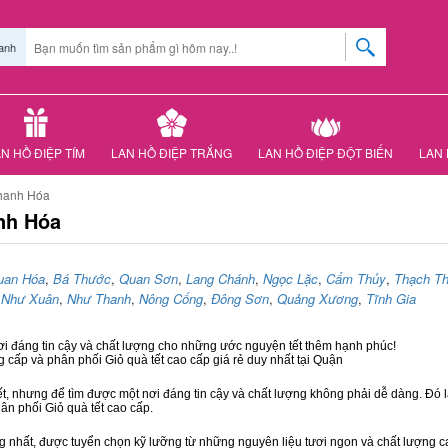
anh
N HỒ ĐIỆP TÍM
LAN HỒ ĐIỆP TRẮNG
LAN HỒ ĐIỆP ĐỘT BIẾN
LAN 
Thanh Hóa
nh Hóa
uan Hóa
,
Bá Thước
,
Quan Sơn
,
Lang Chánh
,
Ngọc Lặc
,
Cẩm Thủy
,
Thạch T
,
Như Xuân
,
Như Thanh
,
Nông Cống
,
Đông Sơn
,
Quảng Xương
,
Tĩnh Gia
ơi đáng tin cậy và chất lượng cho những ước nguyện tết thêm hạnh phúc!
g cấp và phân phối Giỏ quà tết cao cấp giá rẻ duy nhất tại Quận
ết, nhưng để tìm được một nơi đáng tin cậy và chất lượng không phải dễ dàng. Đó là
hân phối Giỏ quà tết cao cấp.
hất, được tuyển chọn kỹ lưỡng từ những nguyên liệu tươi ngon và chất lượng cao