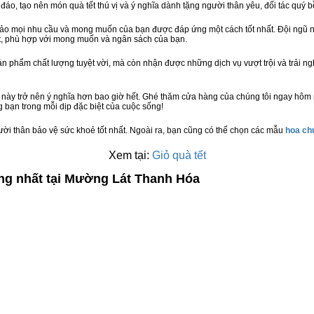
 đáo, tạo nên món quà tết thú vị và ý nghĩa dành tặng người thân yêu, đối tác quý b
bảo mọi nhu cầu và mong muốn của bạn được đáp ứng một cách tốt nhất. Đội ngũ n
t, phù hợp với mong muốn và ngân sách của bạn.
n phẩm chất lượng tuyệt vời, mà còn nhận được những dịch vụ vượt trội và trải n
 này trở nên ý nghĩa hơn bao giờ hết. Ghé thăm cửa hàng của chúng tôi ngay hôm
 bạn trong mỗi dịp đặc biệt của cuộc sống!
ười thân bảo vệ sức khoẻ tốt nhất. Ngoài ra, bạn cũng có thể chọn các mẫu
hoa c
Xem tại:
Giỏ quà tết
ợng nhất tại Mường Lát Thanh Hóa