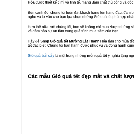
Hóa
được thiết kế tỉ mỉ và tinh tế, mang đậm chất thủ công và độc
Bên cạnh đó, chúng tôi luôn đặt khách hàng lên hàng đầu, đảm 
nghe và tư vấn cho bạn lựa chọn những Giỏ quà tết phù hợp nhấ
Hơn thế nữa, với chúng tôi, bạn sẽ không chỉ mua được những sả
và đảm bảo sự an tâm trong quá trình mua sắm của bạn.
Hãy để
Shop Giỏ quà tết Mường Lát Thanh Hóa
làm cho mùa tết
tết đặc biệt. Chúng tôi hân hạnh được phục vụ và đồng hành cùng
Giỏ quà trái cây
là một trong những
món quà tết
ý nghĩa tặng ng
C
ác mẫu Giỏ quà tết đẹp mắt và chất lư