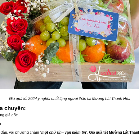
Giỏ quà tết 2024 ý nghĩa nhất tặng người thân tại Mường Lát Thanh Hóa
óa
chuyên:
ng giá gốc
u
g đầu, với phương châm "
một chữ tín - vạn niềm tin
",
Giỏ quà tết Mường Lát Than