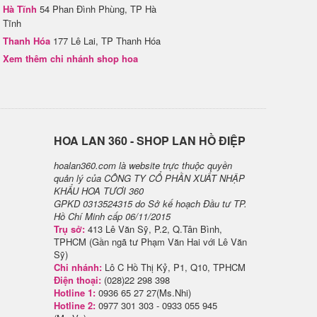
Hà Tĩnh
54 Phan Đình Phùng, TP Hà
Tĩnh
Thanh Hóa
177 Lê Lai, TP Thanh Hóa
Xem thêm chi nhánh shop hoa
H​OA LAN 360 - SHOP LAN HỒ ĐIỆP
hoalan360.com là website trực thuộc quyền
quản lý của CÔNG TY CỔ PHẦN XUẤT NHẬP
KHẨU HOA TƯƠI 360
GPKD 0313524315 do Sở kế hoạch Đầu tư TP.
Hồ Chí Minh cấp 06/11/2015
Trụ sở:
413 Lê Văn Sỹ, P.2, Q.Tân Bình,
TPHCM (Gần ngã tư Phạm Văn Hai với Lê Văn
Sỹ)
Chi nhánh:
Lô C Hồ Thị Kỷ, P1, Q10, TPHCM
Điện thoại:
(028)22 298 398
Hotline 1:
0936 65 27 27(Ms.Nhi)
Hotline 2:
0977 301 303 - 0933 055 945