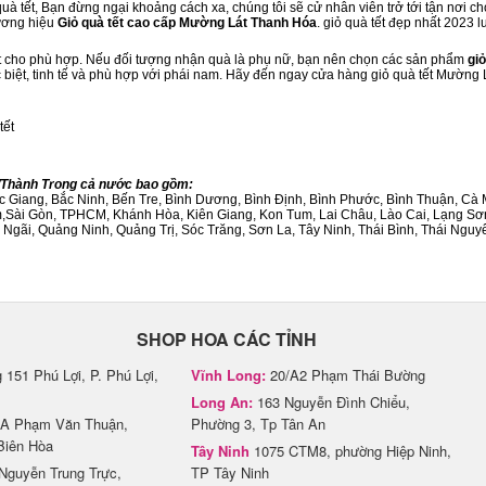
à tết, Bạn đừng ngại khoảng cách xa, chúng tôi sẽ cử nhân viên trở tới tận nơi c
hương hiệu
Giỏ quà tết cao cấp Mường Lát Thanh Hóa
. giỏ quà tết đẹp nhất 2023 
ết cho phù hợp. Nếu đối tượng nhận quà là phụ nữ, bạn nên chọn các sản phẩm
giỏ
ặc biệt, tinh tế và phù hợp với phái nam. Hãy đến ngay cửa hàng giỏ quà tết Mường
tết
h/Thành Trong cả nước bao gồm:
Bắc Giang, Bắc Ninh, Bến Tre, Bình Dương, Bình Định, Bình Phước, Bình Thuận, 
am,Sài Gòn, TPHCM, Khánh Hòa, Kiên Giang, Kon Tum, Lai Châu, Lào Cai, Lạng Sơ
ãi, Quảng Ninh, Quảng Trị, Sóc Trăng, Sơn La, Tây Ninh, Thái Bình, Thái Nguyê
SHOP HOA CÁC TỈNH
151 Phú Lợi, P. Phú Lợi,
Vĩnh Long:
20/A2 Phạm Thái Bường
Long An:
163 Nguyễn Đình Chiểu,
A Phạm Văn Thuận,
Phường 3, Tp Tân An
Biên Hòa
Tây Ninh
1075 CTM8, phường Hiệp Ninh,
Nguyễn Trung Trực,
TP Tây Ninh