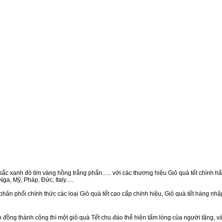
ắc xanh đỏ tím vàng hồng trắng phấn...... với các thương hiệu Giỏ quà tết chính hãn
a, Mỹ, Pháp, Đức, Italy.....
phân phối chính thức các loại Giỏ quà tết cao cấp chính hiệu, Giỏ quà tết hàng nh
ồng thành công thì một giỏ quà Tết chu đáo thể hiện tấm lòng của người tặng, v