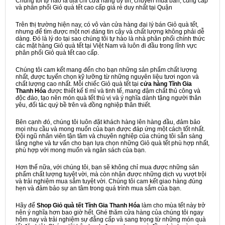
Chúng tôi tự hào là địa chỉ cửa hàng uy tín, chuyên mua bán, cung cấp
và phân phối Giỏ quà tết cao cấp giá rẻ duy nhất tại Quận
Trên thị trường hiện nay, có vô vàn cửa hàng đại lý bán Giỏ quà tết,
nhưng để tìm được một nơi đáng tin cậy và chất lượng không phải dễ
dàng. Đó là lý do tại sao chúng tôi tự hào là nhà phân phối chính thức
các mặt hàng Giỏ quà tết tại Việt Nam và luôn đi đầu trong lĩnh vực
phân phối Giỏ quà tết cao cấp.
Chúng tôi cam kết mang đến cho bạn những sản phẩm chất lượng
nhất, được tuyển chọn kỹ lưỡng từ những nguyên liệu tươi ngon và
chất lượng cao nhất. Mỗi chiếc Giỏ quà tết tại
cửa hàng Tĩnh Gia
Thanh Hóa
được thiết kế tỉ mỉ và tinh tế, mang đậm chất thủ công và
độc đáo, tạo nên món quà tết thú vị và ý nghĩa dành tặng người thân
yêu, đối tác quý bề trên và đồng nghiệp thân thiết.
Bên cạnh đó, chúng tôi luôn đặt khách hàng lên hàng đầu, đảm bảo
mọi nhu cầu và mong muốn của bạn được đáp ứng một cách tốt nhất.
Đội ngũ nhân viên tận tâm và chuyên nghiệp của chúng tôi sẵn sàng
lắng nghe và tư vấn cho bạn lựa chọn những Giỏ quà tết phù hợp nhất,
phù hợp với mong muốn và ngân sách của bạn.
Hơn thế nữa, với chúng tôi, bạn sẽ không chỉ mua được những sản
phẩm chất lượng tuyệt vời, mà còn nhận được những dịch vụ vượt trội
và trải nghiệm mua sắm tuyệt vời. Chúng tôi cam kết giao hàng đúng
hẹn và đảm bảo sự an tâm trong quá trình mua sắm của bạn.
Hãy để
Shop Giỏ quà tết Tĩnh Gia Thanh Hóa
làm cho mùa tết này trở
nên ý nghĩa hơn bao giờ hết. Ghé thăm cửa hàng của chúng tôi ngay
hôm nay và trải nghiệm sự đẳng cấp và sang trọng từ những món quà