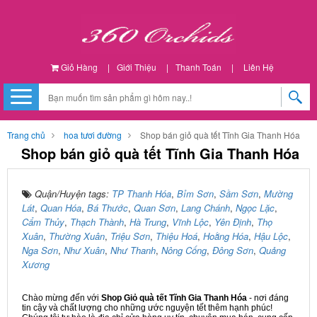
Giỏ Hàng
|
Giới Thiệu
|
Thanh Toán
|
Liên Hệ
Trang chủ
hoa tươi đường
Shop bán giỏ quà tết Tĩnh Gia Thanh Hóa
Shop bán giỏ quà tết Tĩnh Gia Thanh Hóa
Quận/Huyện tags:
TP Thanh Hóa
,
Bỉm Sơn
,
Sầm Sơn
,
Mường
Lát
,
Quan Hóa
,
Bá Thước
,
Quan Sơn
,
Lang Chánh
,
Ngọc Lặc
,
Cẩm Thủy
,
Thạch Thành
,
Hà Trung
,
Vĩnh Lộc
,
Yên Định
,
Thọ
Xuân
,
Thường Xuân
,
Triệu Sơn
,
Thiệu Hoá
,
Hoằng Hóa
,
Hậu Lộc
,
Nga Sơn
,
Như Xuân
,
Như Thanh
,
Nông Cống
,
Đông Sơn
,
Quảng
Xương
Chào mừng đến với
Shop Giỏ quà tết Tĩnh Gia Thanh Hóa
- nơi đáng
tin cậy và chất lượng cho những ước nguyện tết thêm hạnh phúc!