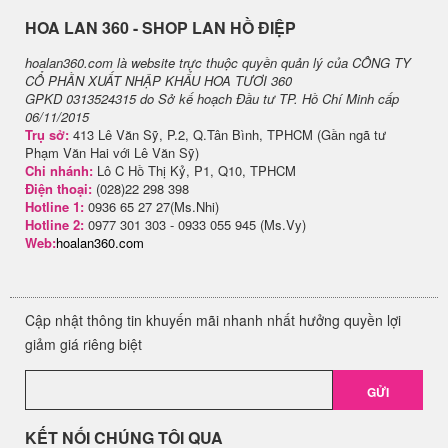
H​OA LAN 360 - SHOP LAN HỒ ĐIỆP
hoalan360.com là website trực thuộc quyền quản lý của CÔNG TY
CỔ PHẦN XUẤT NHẬP KHẨU HOA TƯƠI 360
GPKD 0313524315 do Sở kế hoạch Đầu tư TP. Hồ Chí Minh cấp
06/11/2015
Trụ sở:
413 Lê Văn Sỹ, P.2, Q.Tân Bình, TPHCM (Gần ngã tư
Phạm Văn Hai với Lê Văn Sỹ)
Chi nhánh:
Lô C Hồ Thị Kỷ, P1, Q10, TPHCM
Điện thoại:
(028)22 298 398
Hotline 1:
0936 65 27 27(Ms.Nhi)
Hotline 2:
0977 301 303 - 0933 055 945 (Ms.Vy)
Web:
hoalan360.com
Cập nhật thông tin khuyến mãi nhanh nhất hưởng quyền lợi
giảm giá riêng biệt
GỬI
KẾT NỐI CHÚNG TÔI QUA