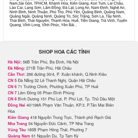
Nam,Sài Gòn, TPHCM, Khánh Hòa, Kiên Giang, Kon Tum, Lai Châu,
Lào Cai, Lạng Sơn, Lâm Đồng, Đà Lạt, Long An, Nam Định, Nghệ An,
Ninh Bình, Ninh Thuận, Phú Thọ, Phú Yên, Quảng Bình, Quảng Nam,
Quảng Ngãi, Quảng Ninh, Quảng Trị, Sóc Trăng, Sơn La, Tây Ninh,
Thái Bình, Thái Nguyên, Thanh Hóa, Huế, Tiền Giang, Trà Vinh, Tuyên
Quang, Vĩnh Long, Vĩnh Phúc, Yên Bái...
SHOP HOA CÁC TỈNH
Hà Nội:
56B Trần Phú, Ba Đình, Hà Nội
Đà Nẵng:
271B Trần Phú, Hải Châu
Cần Thơ:
266 đường 30/4, P. Xuân khánh, Q.Ninh Kiều
CN 5
Đà Nẵng 32 Lê Thanh Nghị, Quận Hải Châu
CN 6
71 Trường Chinh, Phường Xuân Phú, TP Huế
CN 7
Lâm Đồng 05 Phan Đình Phùng
CN 8
Bình Dương 151 Phú Lợi, P. Phú Lợi, Tp. Thủ Dầu Một
Đồng Nai
40/198A Phạm Văn Thuận, KP.3, P.Tân Mai Biên
Hòa
Kiên Giang
418 Nguyễn Trung Trực, Thành phố Rạch Giá
Nha Trang
54 Nguyễn Đức Cảnh, TP Nha Trang
Vũng Tàu
185B Phạm Hồng Thái, Phường 7
Quảng Nam
61 Nguyễn Du, Tp Tam Kỳ