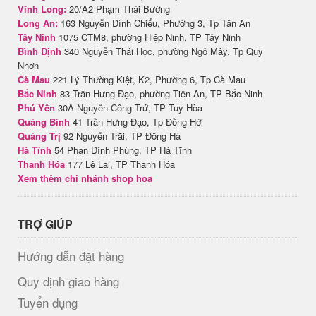
Vĩnh Long:
20/A2 Phạm Thái Bường
Long An:
163 Nguyễn Đình Chiểu, Phường 3, Tp Tân An
Tây Ninh
1075 CTM8, phường Hiệp Ninh, TP Tây Ninh
Bình Định
340 Nguyễn Thái Học, phường Ngô Mây, Tp Quy
Nhơn
Cà Mau
221 Lý Thường Kiệt, K2, Phường 6, Tp Cà Mau
Bắc Ninh
83 Trần Hưng Đạo, phường Tiền An, TP Bắc Ninh
Phú Yên
30A Nguyễn Công Trứ, TP Tuy Hòa
Quảng Bình
41 Trần Hưng Đạo, Tp Đồng Hới
Quảng Trị
92 Nguyễn Trãi, TP Đông Hà
Hà Tĩnh
54 Phan Đình Phùng, TP Hà Tĩnh
Thanh Hóa
177 Lê Lai, TP Thanh Hóa
Xem thêm chi nhánh shop hoa
TRỢ GIÚP
Hướng dẫn đặt hàng
Quy định giao hàng
Tuyển dụng