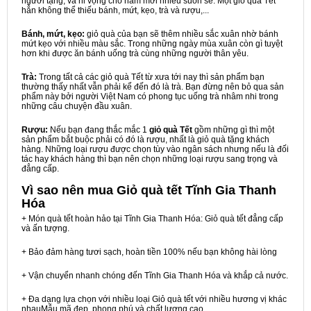
người tặng, và hi vọng cho năm mới nhiều suôn sẻ. Một giỏ quà Tết
hẳn không thể thiếu bánh, mứt, kẹo, trà và rượu,...
Bánh, mứt, kẹo:
giỏ quà của bạn sẽ thêm nhiều sắc xuân nhờ bánh
mứt kẹo với nhiều màu sắc. Trong những ngày mùa xuân còn gì tuyệt
hơn khi được ăn bánh uống trà cùng những người thân yêu.
Trà:
Trong tất cả các giỏ quà Tết từ xưa tới nay thì sản phẩm bạn
thường thấy nhất vẫn phải kể đến đó là trà. Bạn đừng nên bỏ qua sản
phẩm này bởi người Việt Nam có phong tục uống trà nhâm nhi trong
những câu chuyện đầu xuân.
Rượu:
Nếu bạn đang thắc mắc 1
giỏ quà Tết
gồm những gì thì một
sản phẩm bắt buộc phải có đó là rượu, nhất là giỏ quà tặng khách
hàng. Những loại rượu được chọn tùy vào ngân sách nhưng nếu là đối
tác hay khách hàng thì bạn nên chọn những loại rượu sang trọng và
đẳng cấp.
Vì sao nên mua
Giỏ quà tết Tĩnh Gia Thanh
Hóa
+ Món quà tết hoàn hảo tại Tĩnh Gia Thanh Hóa: Giỏ quà tết đẳng cấp
và ấn tượng.
+ Bảo đảm hàng tươi sạch, hoàn tiền 100% nếu bạn không hài lòng
+ Vận chuyển nhanh chóng đến Tĩnh Gia Thanh Hóa và khắp cả nước.
+ Đa dạng lựa chọn với nhiều loại Giỏ quà tết với nhiều hương vị khác
nhauMẫu mã đẹp, phong phú và chất lượng cao.