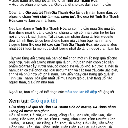
+ Giao hàng Giỏ quà tết tận nơi ở tại
Tĩnh Gia Thanh Hóa
+ Hợp tác phân phối các loại Giỏ quà tết cho các đại lý có nhu cầu
Cửa hàng
Giỏ quà tết Tĩnh Gia Thanh Hóa
lấy uy tín làm hàng đầu, với
phương châm "
một chữ tín - vạn niềm tin
",
Giỏ quà tết Tĩnh Gia Thanh
Hóa
cam kết làm bạn hài lòng.
Nếu bạn đang ở
Tĩnh Gia Thanh Hóa
và có nhu cầu mua Giỏ quà tết,
Bạn đừng ngại khoảng cách xa, chúng tôi sẽ cử nhân viên trở tới tận
nơi cho quý khách hàng. Tất cả các sản phẩm đăng tải trên website
đều là hình thực tế, có tem chống hàng giả và tem bảo hành mang
thương hiệu
Giỏ quà tết cao cấp Tĩnh Gia Thanh Hóa
. giỏ quà tết đẹp
nhất 2023 luôn là món quà chất lượng nhất để tặng người thân, bạn bè
Tùy vào từng đối tượng mà bạn có thể chọn một chiếc hộp quà tết cho
phù hợp. Nếu đối tượng nhận quà là phụ nữ, bạn nên chọn các sản
phẩm
giỏ trái cây
, rượu nhẹ, có chocolate và đồ khô. Ngược lại nếu là
nam, bạn có thể chọn các loại rượu mạnh và các loại trà, cafe đặc biệt,
tinh tế và phù hợp với phái nam. Hãy đến ngay cửa hàng giỏ quà tết
Tĩnh Gia Thanh Hóa gần nhất để mua ngay giỏ quà tết tặng đối tác
người thân, gia đình nha bạn
Ngoài ra, bạn cũng có thể chọn các
mẫu hoa lan hồ điệp
để tặng tết
Xem tại:
G
iỏ quà tết
Cửa hàng Giỏ quà tết Tĩnh Gia Thanh Hóa có mặt tại 64 Tỉnh/Thành
Trong cả nước bao gồm:
Hồ Chí Minh, Hà Nội, An Giang, Vũng Tàu, Bạc Liêu, Bắc Kạn, Bắc
Giang, Bắc Ninh, Bến Tre, Bình Dương, Bình Định, Bình Phước, Bình
Thuận, Cà Mau, Cao Bằng, Cần Thơ, Đà Nẵng, Đắk Lắk, Đắk Nông,
Đồng Nai, Biên Hòa, Đồng Tháp, Điện Biên, Gia Lai, Hà Giang, Hà