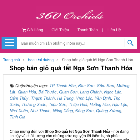
Giỏ Hàng
|
Giới Thiệu
|
Thanh Toán
|
Liên Hệ
Trang chủ
hoa tươi đường
Shop bán giỏ quà tết Nga Sơn Thanh Hóa
Shop bán giỏ quà tết Nga Sơn Thanh Hóa
Quận/Huyện tags:
TP Thanh Hóa
,
Bỉm Sơn
,
Sầm Sơn
,
Mường
Lát
,
Quan Hóa
,
Bá Thước
,
Quan Sơn
,
Lang Chánh
,
Ngọc Lặc
,
Cẩm Thủy
,
Thạch Thành
,
Hà Trung
,
Vĩnh Lộc
,
Yên Định
,
Thọ
Xuân
,
Thường Xuân
,
Triệu Sơn
,
Thiệu Hoá
,
Hoằng Hóa
,
Hậu Lộc
,
Như Xuân
,
Như Thanh
,
Nông Cống
,
Đông Sơn
,
Quảng Xương
,
Tĩnh Gia
Chào mừng đến với
Shop Giỏ quà tết Nga Sơn Thanh Hóa
- nơi đáng
tin cậy và chất lượng cho những ước nguyện tết thêm hạnh phúc!