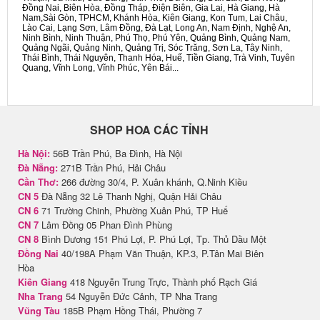
Đồng Nai, Biên Hòa, Đồng Tháp, Điện Biên, Gia Lai, Hà Giang, Hà
Nam,Sài Gòn, TPHCM, Khánh Hòa, Kiên Giang, Kon Tum, Lai Châu,
Lào Cai, Lạng Sơn, Lâm Đồng, Đà Lạt, Long An, Nam Định, Nghệ An,
Ninh Bình, Ninh Thuận, Phú Thọ, Phú Yên, Quảng Bình, Quảng Nam,
Quảng Ngãi, Quảng Ninh, Quảng Trị, Sóc Trăng, Sơn La, Tây Ninh,
Thái Bình, Thái Nguyên, Thanh Hóa, Huế, Tiền Giang, Trà Vinh, Tuyên
Quang, Vĩnh Long, Vĩnh Phúc, Yên Bái...
SHOP HOA CÁC TỈNH
Hà Nội:
56B Trần Phú, Ba Đình, Hà Nội
Đà Nẵng:
271B Trần Phú, Hải Châu
Cần Thơ:
266 đường 30/4, P. Xuân khánh, Q.Ninh Kiều
CN 5
Đà Nẵng 32 Lê Thanh Nghị, Quận Hải Châu
CN 6
71 Trường Chinh, Phường Xuân Phú, TP Huế
CN 7
Lâm Đồng 05 Phan Đình Phùng
CN 8
Bình Dương 151 Phú Lợi, P. Phú Lợi, Tp. Thủ Dầu Một
Đồng Nai
40/198A Phạm Văn Thuận, KP.3, P.Tân Mai Biên
Hòa
Kiên Giang
418 Nguyễn Trung Trực, Thành phố Rạch Giá
Nha Trang
54 Nguyễn Đức Cảnh, TP Nha Trang
Vũng Tàu
185B Phạm Hồng Thái, Phường 7