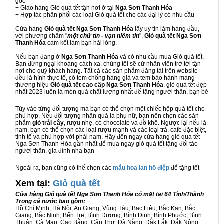
gốc
+ Giao hàng Giỏ quà tết tận nơi ở tại
Nga Sơn Thanh Hóa
+ Hợp tác phân phối các loại Giỏ quà tết cho các đại lý có nhu cầu
Cửa hàng
Giỏ quà tết Nga Sơn Thanh Hóa
lấy uy tín làm hàng đầu,
với phương châm "
một chữ tín - vạn niềm tin
",
Giỏ quà tết Nga Sơn
Thanh Hóa
cam kết làm bạn hài lòng.
Nếu bạn đang ở
Nga Sơn Thanh Hóa
và có nhu cầu mua Giỏ quà tết,
Bạn đừng ngại khoảng cách xa, chúng tôi sẽ cử nhân viên trở tới tận
nơi cho quý khách hàng. Tất cả các sản phẩm đăng tải trên website
đều là hình thực tế, có tem chống hàng giả và tem bảo hành mang
thương hiệu
Giỏ quà tết cao cấp Nga Sơn Thanh Hóa
. giỏ quà tết đẹp
nhất 2023 luôn là món quà chất lượng nhất để tặng người thân, bạn bè
Tùy vào từng đối tượng mà bạn có thể chọn một chiếc hộp quà tết cho
phù hợp. Nếu đối tượng nhận quà là phụ nữ, bạn nên chọn các sản
phẩm
giỏ trái cây
, rượu nhẹ, có chocolate và đồ khô. Ngược lại nếu là
nam, bạn có thể chọn các loại rượu mạnh và các loại trà, cafe đặc biệt,
tinh tế và phù hợp với phái nam. Hãy đến ngay cửa hàng giỏ quà tết
Nga Sơn Thanh Hóa gần nhất để mua ngay giỏ quà tết tặng đối tác
người thân, gia đình nha bạn
Ngoài ra, bạn cũng có thể chọn các
mẫu hoa lan hồ điệp
để tặng tết
Xem tại:
G
iỏ quà tết
Cửa hàng Giỏ quà tết Nga Sơn Thanh Hóa có mặt tại 64 Tỉnh/Thành
Trong cả nước bao gồm:
Hồ Chí Minh, Hà Nội, An Giang, Vũng Tàu, Bạc Liêu, Bắc Kạn, Bắc
Giang, Bắc Ninh, Bến Tre, Bình Dương, Bình Định, Bình Phước, Bình
Thuận, Cà Mau, Cao Bằng, Cần Thơ, Đà Nẵng, Đắk Lắk, Đắk Nông,