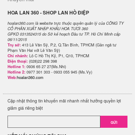
H​OA LAN 360 - SHOP LAN HỒ ĐIỆP
hoalan360.com là website trực thuộc quyền quản lý của CÔNG TY
CỔ PHẦN XUẤT NHẬP KHẨU HOA TƯƠI 360
GPKD 0313524315 do Sở kế hoạch Đầu tư TP. Hồ Chí Minh cấp
06/11/2015
Trụ sở:
413 Lê Văn Sỹ, P.2, Q.Tân Bình, TPHCM (Gần ngã tư
Phạm Văn Hai với Lê Văn Sỹ)
Chi nhánh:
Lô C Hồ Thị Kỷ, P1, Q10, TPHCM
Điện thoại:
(028)22 298 398
Hotline 1:
0936 65 27 27(Ms.Nhi)
Hotline 2:
0977 301 303 - 0933 055 945 (Ms.Vy)
Web:
hoalan360.com
Cập nhật thông tin khuyến mãi nhanh nhất hưởng quyền lợi
giảm giá riêng biệt
GỬI