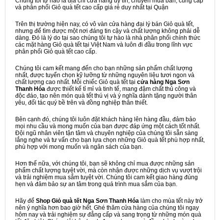
Chúng tôi tự hào là địa chỉ cửa hàng uy tín, chuyên mua bán, cung cấp
và phân phối Giỏ quà tết cao cấp giá rẻ duy nhất tại Quận
Trên thị trường hiện nay, có vô vàn cửa hàng đại lý bán Giỏ quà tết,
nhưng để tìm được một nơi đáng tin cậy và chất lượng không phải dễ
dàng. Đó là lý do tại sao chúng tôi tự hào là nhà phân phối chính thức
các mặt hàng Giỏ quà tết tại Việt Nam và luôn đi đầu trong lĩnh vực
phân phối Giỏ quà tết cao cấp.
Chúng tôi cam kết mang đến cho bạn những sản phẩm chất lượng
nhất, được tuyển chọn kỹ lưỡng từ những nguyên liệu tươi ngon và
chất lượng cao nhất. Mỗi chiếc Giỏ quà tết tại
cửa hàng Nga Sơn
Thanh Hóa
được thiết kế tỉ mỉ và tinh tế, mang đậm chất thủ công và
độc đáo, tạo nên món quà tết thú vị và ý nghĩa dành tặng người thân
yêu, đối tác quý bề trên và đồng nghiệp thân thiết.
Bên cạnh đó, chúng tôi luôn đặt khách hàng lên hàng đầu, đảm bảo
mọi nhu cầu và mong muốn của bạn được đáp ứng một cách tốt nhất.
Đội ngũ nhân viên tận tâm và chuyên nghiệp của chúng tôi sẵn sàng
lắng nghe và tư vấn cho bạn lựa chọn những Giỏ quà tết phù hợp nhất,
phù hợp với mong muốn và ngân sách của bạn.
Hơn thế nữa, với chúng tôi, bạn sẽ không chỉ mua được những sản
phẩm chất lượng tuyệt vời, mà còn nhận được những dịch vụ vượt trội
và trải nghiệm mua sắm tuyệt vời. Chúng tôi cam kết giao hàng đúng
hẹn và đảm bảo sự an tâm trong quá trình mua sắm của bạn.
Hãy để
Shop Giỏ quà tết Nga Sơn Thanh Hóa
làm cho mùa tết này trở
nên ý nghĩa hơn bao giờ hết. Ghé thăm cửa hàng của chúng tôi ngay
hôm nay và trải nghiệm sự đẳng cấp và sang trọng từ những món quà