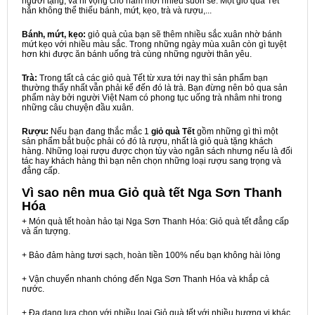
người tặng, và hi vọng cho năm mới nhiều suôn sẻ. Một giỏ quà Tết
hẳn không thể thiếu bánh, mứt, kẹo, trà và rượu,...
Bánh, mứt, kẹo:
giỏ quà của bạn sẽ thêm nhiều sắc xuân nhờ bánh
mứt kẹo với nhiều màu sắc. Trong những ngày mùa xuân còn gì tuyệt
hơn khi được ăn bánh uống trà cùng những người thân yêu.
Trà:
Trong tất cả các giỏ quà Tết từ xưa tới nay thì sản phẩm bạn
thường thấy nhất vẫn phải kể đến đó là trà. Bạn đừng nên bỏ qua sản
phẩm này bởi người Việt Nam có phong tục uống trà nhâm nhi trong
những câu chuyện đầu xuân.
Rượu:
Nếu bạn đang thắc mắc 1
giỏ quà Tết
gồm những gì thì một
sản phẩm bắt buộc phải có đó là rượu, nhất là giỏ quà tặng khách
hàng. Những loại rượu được chọn tùy vào ngân sách nhưng nếu là đối
tác hay khách hàng thì bạn nên chọn những loại rượu sang trọng và
đẳng cấp.
Vì sao nên mua
Giỏ quà tết Nga Sơn Thanh
Hóa
+ Món quà tết hoàn hảo tại Nga Sơn Thanh Hóa: Giỏ quà tết đẳng cấp
và ấn tượng.
+ Bảo đảm hàng tươi sạch, hoàn tiền 100% nếu bạn không hài lòng
+ Vận chuyển nhanh chóng đến Nga Sơn Thanh Hóa và khắp cả
nước.
+ Đa dạng lựa chọn với nhiều loại Giỏ quà tết với nhiều hương vị khác