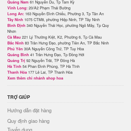
Quảng Nam
61 Nguyễn Du, Tp Tam Kỳ
Vĩnh Long:
20/A2 Phạm Thái Bường
Long An:
163 Nguyễn Đình Chiểu, Phường 3, Tp Tân An
Tây Ninh
1075 CTM8, phường Hiệp Ninh, TP Tây Ninh
Bình Định
340 Nguyễn Thái Học, phường Ngô Mây, Tp Quy
Nhơn
Cà Mau
221 Lý Thường Kiệt, K2, Phường 6, Tp Cà Mau
Bắc Ninh
83 Trần Hưng Đạo, phường Tiền An, TP Bắc Ninh
Phú Yên
30A Nguyễn Công Trứ, TP Tuy Hòa
Quảng Bình
41 Trần Hưng Đạo, Tp Đồng Hới
Quảng Trị
92 Nguyễn Trãi, TP Đông Hà
Hà Tĩnh
54 Phan Đình Phùng, TP Hà Tĩnh
Thanh Hóa
177 Lê Lai, TP Thanh Hóa
Xem thêm chi nhánh shop hoa
TRỢ GIÚP
Hướng dẫn đặt hàng
Quy định giao hàng
Tuyển dụng