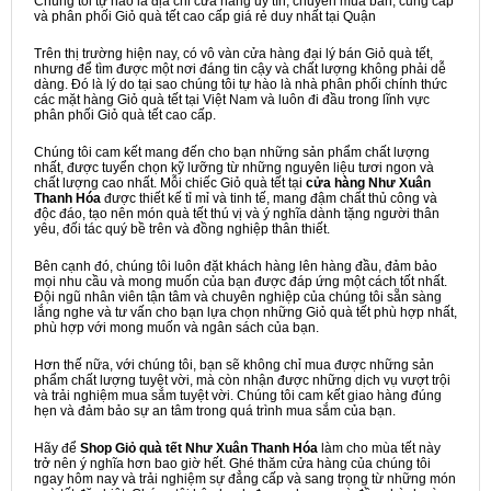
Chúng tôi tự hào là địa chỉ cửa hàng uy tín, chuyên mua bán, cung cấp
và phân phối Giỏ quà tết cao cấp giá rẻ duy nhất tại Quận
Trên thị trường hiện nay, có vô vàn cửa hàng đại lý bán Giỏ quà tết,
nhưng để tìm được một nơi đáng tin cậy và chất lượng không phải dễ
dàng. Đó là lý do tại sao chúng tôi tự hào là nhà phân phối chính thức
các mặt hàng Giỏ quà tết tại Việt Nam và luôn đi đầu trong lĩnh vực
phân phối Giỏ quà tết cao cấp.
Chúng tôi cam kết mang đến cho bạn những sản phẩm chất lượng
nhất, được tuyển chọn kỹ lưỡng từ những nguyên liệu tươi ngon và
chất lượng cao nhất. Mỗi chiếc Giỏ quà tết tại
cửa hàng Như Xuân
Thanh Hóa
được thiết kế tỉ mỉ và tinh tế, mang đậm chất thủ công và
độc đáo, tạo nên món quà tết thú vị và ý nghĩa dành tặng người thân
yêu, đối tác quý bề trên và đồng nghiệp thân thiết.
Bên cạnh đó, chúng tôi luôn đặt khách hàng lên hàng đầu, đảm bảo
mọi nhu cầu và mong muốn của bạn được đáp ứng một cách tốt nhất.
Đội ngũ nhân viên tận tâm và chuyên nghiệp của chúng tôi sẵn sàng
lắng nghe và tư vấn cho bạn lựa chọn những Giỏ quà tết phù hợp nhất,
phù hợp với mong muốn và ngân sách của bạn.
Hơn thế nữa, với chúng tôi, bạn sẽ không chỉ mua được những sản
phẩm chất lượng tuyệt vời, mà còn nhận được những dịch vụ vượt trội
và trải nghiệm mua sắm tuyệt vời. Chúng tôi cam kết giao hàng đúng
hẹn và đảm bảo sự an tâm trong quá trình mua sắm của bạn.
Hãy để
Shop Giỏ quà tết Như Xuân Thanh Hóa
làm cho mùa tết này
trở nên ý nghĩa hơn bao giờ hết. Ghé thăm cửa hàng của chúng tôi
ngay hôm nay và trải nghiệm sự đẳng cấp và sang trọng từ những món