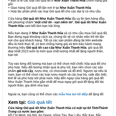
+ Bán sỉ lẻ các loại Giỏ quà tết ở
Như Xuân Thanh Hóa
chính hãng giá
gốc
+ Giao hàng Giỏ quà tết tận nơi ở tại
Như Xuân Thanh Hóa
+ Hợp tác phân phối các loại Giỏ quà tết cho các đại lý có nhu cầu
Cửa hàng
Giỏ quà tết Như Xuân Thanh Hóa
lấy uy tín làm hàng đầu,
với phương châm "
một chữ tín - vạn niềm tin
",
Giỏ quà tết Như Xuân
Thanh Hóa
cam kết làm bạn hài lòng.
Nếu bạn đang ở
Như Xuân Thanh Hóa
và có nhu cầu mua Giỏ quà tết,
Bạn đừng ngại khoảng cách xa, chúng tôi sẽ cử nhân viên trở tới tận
nơi cho quý khách hàng. Tất cả các sản phẩm đăng tải trên website
đều là hình thực tế, có tem chống hàng giả và tem bảo hành mang
thương hiệu
Giỏ quà tết cao cấp Như Xuân Thanh Hóa
. giỏ quà tết
đẹp nhất 2023 luôn là món quà chất lượng nhất để tặng người thân,
bạn bè
Tùy vào từng đối tượng mà bạn có thể chọn một chiếc hộp quà tết cho
phù hợp. Nếu đối tượng nhận quà là phụ nữ, bạn nên chọn các sản
phẩm
giỏ trái cây
, rượu nhẹ, có chocolate và đồ khô. Ngược lại nếu là
nam, bạn có thể chọn các loại rượu mạnh và các loại trà, cafe đặc biệt,
tinh tế và phù hợp với phái nam. Hãy đến ngay cửa hàng giỏ quà tết
Như Xuân Thanh Hóa gần nhất để mua ngay giỏ quà tết tặng đối tác
người thân, gia đình nha bạn
Ngoài ra, bạn cũng có thể chọn các
mẫu hoa lan hồ điệp
để tặng tết
Xem tại:
G
iỏ quà tết
Cửa hàng Giỏ quà tết Như Xuân Thanh Hóa có mặt tại 64 Tỉnh/Thành
Trong cả nước bao gồm:
Hồ Chí Minh, Hà Nội, An Giang, Vũng Tàu, Bạc Liêu, Bắc Kạn, Bắc