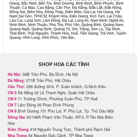
Giang, Bắc Ninh, Bến Tre, Bình Dương, Bình Định, Bình Phước, Bình
Thuận, Cà Mau, Cao Bằng, Cần Thơ, Đà Nẵng, Đắk Lắk, Đắk Nông,
Đồng Nai, Biên Hòa, Đồng Tháp, Điện Biên, Gia Lai, Hà Giang, Hà
Nam,Sài Gòn, TPHCM, Khánh Hòa, Kiên Giang, Kon Tum, Lai Châu,
Lào Cai, Lạng Sơn, Lâm Đồng, Đà Lạt, Long An, Nam Định, Nghệ An,
Ninh Bình, Ninh Thuận, Phú Thọ, Phú Yên, Quảng Bình, Quảng Nam,
Quảng Ngãi, Quảng Ninh, Quảng Trị, Sóc Trăng, Sơn La, Tây Ninh,
Thái Bình, Thái Nguyên, Thanh Hóa, Huế, Tiền Giang, Trà Vinh, Tuyên
Quang, Vĩnh Long, Vĩnh Phúc, Yên Bái...
SHOP HOA CÁC TỈNH
Hà Nội:
56B Trần Phú, Ba Đình, Hà Nội
Đà Nẵng:
271B Trần Phú, Hải Châu
Cần Thơ:
266 đường 30/4, P. Xuân khánh, Q.Ninh Kiều
CN 5
Đà Nẵng 32 Lê Thanh Nghị, Quận Hải Châu
CN 6
71 Trường Chinh, Phường Xuân Phú, TP Huế
CN 7
Lâm Đồng 05 Phan Đình Phùng
CN 8
Bình Dương 151 Phú Lợi, P. Phú Lợi, Tp. Thủ Dầu Một
Đồng Nai
40/198A Phạm Văn Thuận, KP.3, P.Tân Mai Biên
Hòa
Kiên Giang
418 Nguyễn Trung Trực, Thành phố Rạch Giá
Nha Trang
54 Nguyễn Đức Cảnh, TP Nha Trang