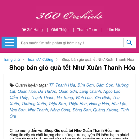
Giỏ Hàng
|
Giới Thiệu
|
Thanh Toán
|
Liên Hệ
Trang chủ
hoa tươi đường
Shop bán giỏ quà tết Như Xuân Thanh Hóa
Shop bán giỏ quà tết Như Xuân Thanh Hóa
Quận/Huyện tags:
TP Thanh Hóa
,
Bỉm Sơn
,
Sầm Sơn
,
Mường
Lát
,
Quan Hóa
,
Bá Thước
,
Quan Sơn
,
Lang Chánh
,
Ngọc Lặc
,
Cẩm Thủy
,
Thạch Thành
,
Hà Trung
,
Vĩnh Lộc
,
Yên Định
,
Thọ
Xuân
,
Thường Xuân
,
Triệu Sơn
,
Thiệu Hoá
,
Hoằng Hóa
,
Hậu Lộc
,
Nga Sơn
,
Như Thanh
,
Nông Cống
,
Đông Sơn
,
Quảng Xương
,
Tĩnh
Gia
Chào mừng đến với
Shop Giỏ quà tết Như Xuân Thanh Hóa
- nơi
đáng tin cậy và chất lượng cho những ước nguyện tết thêm hạnh phúc!