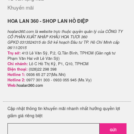
Khuyến mãi
H​OA LAN 360 - SHOP LAN HỒ ĐIỆP
hoalan360.com là website trực thuộc quyền quản lý của CÔNG TY
CỔ PHẦN XUẤT NHẬP KHẨU HOA TƯƠI 360
GPKD 0313524315 do Sở kế hoạch Đầu tư TP. Hồ Chí Minh cấp
06/11/2015
Trụ sở:
413 Lê Văn Sỹ, P.2, Q.Tân Bình, TPHCM (Gần ngã tư
Phạm Văn Hai với Lê Văn Sỹ)
Chi nhánh:
Lô C Hồ Thị Kỷ, P1, Q10, TPHCM
Điện thoại:
(028)22 298 398
Hotline 1:
0936 65 27 27(Ms.Nhi)
Hotline 2:
0977 301 303 - 0933 055 945 (Ms.Vy)
Web:
hoalan360.com
Cập nhật thông tin khuyến mãi nhanh nhất hưởng quyền lợi
giảm giá riêng biệt
GỬI