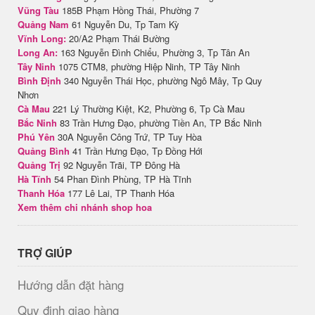
Vũng Tàu
185B Phạm Hồng Thái, Phường 7
Quảng Nam
61 Nguyễn Du, Tp Tam Kỳ
Vĩnh Long:
20/A2 Phạm Thái Bường
Long An:
163 Nguyễn Đình Chiểu, Phường 3, Tp Tân An
Tây Ninh
1075 CTM8, phường Hiệp Ninh, TP Tây Ninh
Bình Định
340 Nguyễn Thái Học, phường Ngô Mây, Tp Quy
Nhơn
Cà Mau
221 Lý Thường Kiệt, K2, Phường 6, Tp Cà Mau
Bắc Ninh
83 Trần Hưng Đạo, phường Tiền An, TP Bắc Ninh
Phú Yên
30A Nguyễn Công Trứ, TP Tuy Hòa
Quảng Bình
41 Trần Hưng Đạo, Tp Đồng Hới
Quảng Trị
92 Nguyễn Trãi, TP Đông Hà
Hà Tĩnh
54 Phan Đình Phùng, TP Hà Tĩnh
Thanh Hóa
177 Lê Lai, TP Thanh Hóa
Xem thêm chi nhánh shop hoa
TRỢ GIÚP
Hướng dẫn đặt hàng
Quy định giao hàng