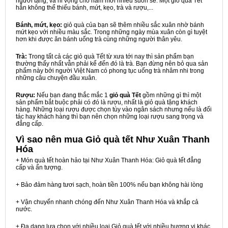
người tặng, và hi vọng cho năm mới nhiều suôn sẻ. Một giỏ quà Tết
hẳn không thể thiếu bánh, mứt, kẹo, trà và rượu,...
Bánh, mứt, kẹo:
giỏ quà của bạn sẽ thêm nhiều sắc xuân nhờ bánh
mứt kẹo với nhiều màu sắc. Trong những ngày mùa xuân còn gì tuyệt
hơn khi được ăn bánh uống trà cùng những người thân yêu.
Trà:
Trong tất cả các giỏ quà Tết từ xưa tới nay thì sản phẩm bạn
thường thấy nhất vẫn phải kể đến đó là trà. Bạn đừng nên bỏ qua sản
phẩm này bởi người Việt Nam có phong tục uống trà nhâm nhi trong
những câu chuyện đầu xuân.
Rượu:
Nếu bạn đang thắc mắc 1
giỏ quà Tết
gồm những gì thì một
sản phẩm bắt buộc phải có đó là rượu, nhất là giỏ quà tặng khách
hàng. Những loại rượu được chọn tùy vào ngân sách nhưng nếu là đối
tác hay khách hàng thì bạn nên chọn những loại rượu sang trọng và
đẳng cấp.
Vì sao nên mua
Giỏ quà tết Như Xuân Thanh
Hóa
+ Món quà tết hoàn hảo tại Như Xuân Thanh Hóa: Giỏ quà tết đẳng
cấp và ấn tượng.
+ Bảo đảm hàng tươi sạch, hoàn tiền 100% nếu bạn không hài lòng
+ Vận chuyển nhanh chóng đến Như Xuân Thanh Hóa và khắp cả
nước.
+ Đa dạng lựa chọn với nhiều loại Giỏ quà tết với nhiều hương vị khác