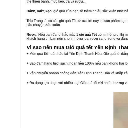
thể thiếu bánh, mứt, kẹo, trà và rượu,...
Bánh, mứt, kẹo:
giỏ quà của bạn sẽ thêm nhiều sắc xuân nhờ bá
Trà:
Trong tất cả các giỏ quà Tết từ xưa tới nay thì sản phẩm bạ
câu chuyện đầu xuân.
Rượu:
Nếu bạn đang thắc mắc 1
giỏ quà Tết
gồm những gì thì mộ
khách hàng thì bạn nên chọn những loại rượu sang trọng và đẳn
Vì sao nên mua
Giỏ quà tết Yên Định Th
+ Món quà tết hoàn hảo tại Yên Định Thanh Hóa: Giỏ quà tết đẳn
+ Bảo đảm hàng tươi sạch, hoàn tiền 100% nếu bạn không hài l
+ Vận chuyển nhanh chóng đến Yên Định Thanh Hóa và khắp cả
+ Đa dạng lựa chọn với nhiều loại Giỏ quà tết với nhiều hương 