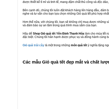
được thiết kế tỉ mỉ và tinh tế, mang đậm chất thủ công và độc đáo,
Bên cạnh đó, chúng tôi luôn đặt khách hàng lên hàng đầu, đảm 
nghe và tư vấn cho bạn lựa chọn những Giỏ quà tết phù hợp nhấ
Hơn thế nữa, với chúng tôi, bạn sẽ không chỉ mua được những sả
và đảm bảo sự an tâm trong quá trình mua sắm của bạn.
Hãy để
Shop Giỏ quà tết Yên Định Thanh Hóa
làm cho mùa tết n
đặc biệt. Chúng tôi hân hạnh được phục vụ và đồng hành cùng bạ
Giỏ quà trái cây
là một trong những
món quà tết
ý nghĩa tặng ng
C
ác mẫu Giỏ quà tết đẹp mắt và chất lượ