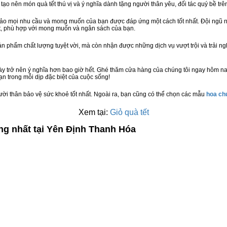
 tạo nên món quà tết thú vị và ý nghĩa dành tặng người thân yêu, đối tác quý bề trê
bảo mọi nhu cầu và mong muốn của bạn được đáp ứng một cách tốt nhất. Đội ngũ n
t, phù hợp với mong muốn và ngân sách của bạn.
n phẩm chất lượng tuyệt vời, mà còn nhận được những dịch vụ vượt trội và trải n
ày trở nên ý nghĩa hơn bao giờ hết. Ghé thăm cửa hàng của chúng tôi ngay hôm na
n trong mỗi dịp đặc biệt của cuộc sống!
ười thân bảo vệ sức khoẻ tốt nhất. Ngoài ra, bạn cũng có thể chọn các mẫu
hoa c
Xem tại:
Giỏ quà tết
ng nhất tại Yên Định Thanh Hóa