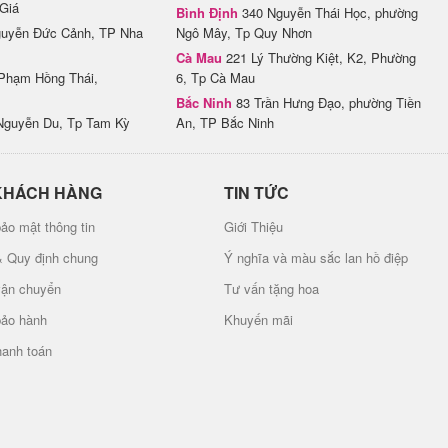
Giá
Bình Định
340 Nguyễn Thái Học, phường
uyễn Đức Cảnh, TP Nha
Ngô Mây, Tp Quy Nhơn
Cà Mau
221 Lý Thường Kiệt, K2, Phường
Phạm Hồng Thái,
6, Tp Cà Mau
Bắc Ninh
83 Trần Hưng Đạo, phường Tiền
Nguyễn Du, Tp Tam Kỳ
An, TP Bắc Ninh
KHÁCH HÀNG
TIN TỨC
ảo mật thông tin
Giới Thiệu
& Quy định chung
Ý nghĩa và màu sắc lan hồ điệp
vận chuyển
Tư vấn tặng hoa
bảo hành
Khuyến mãi
hanh toán