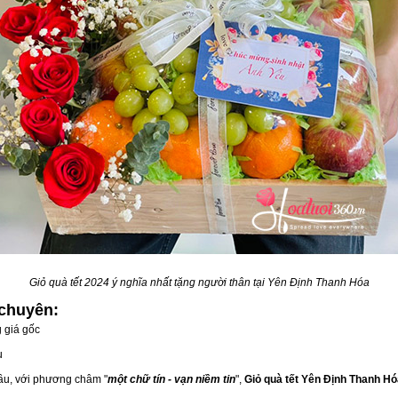
Giỏ quà tết 2024 ý nghĩa nhất tặng người thân tại Yên Định Thanh Hóa
chuyên:
 giá gốc
u
đầu, với phương châm "
một chữ tín - vạn niềm tin
",
Giỏ quà tết Yên Định Thanh H