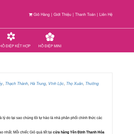
Giỏ Hàng
|
Giới Thiệu
|
Thanh Toán
|
Liên Hệ
HỒ ĐIỆP KẾT HỢP
HỒ ĐIỆP MINI
ủy
,
Thạch Thành
,
Hà Trung
,
Vĩnh Lộc
,
Thọ Xuân
,
Thường
 lý do tại sao chúng tôi tự hào là nhà phân phối chính thức các
 nhất. Mỗi chiếc Giỏ quà tết tại
cửa hàng Yên Định Thanh Hóa