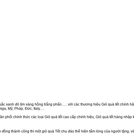
ắc xanh đỏ tím vàng hồng trắng phấn...... với các thương hiệu Giỏ quà tết chính hãn
a, Mỹ, Pháp, Đức, Italy.....
n phối chính thức các loại Giỏ quà tết cao cấp chính hiệu, Giỏ quà tết hàng nhập
ồng thành công thì một giỏ quà Tết chu đáo thể hiện tấm lòng của người tặng, v