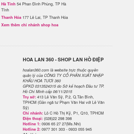
Hà Tĩnh
54 Phan Đình Phùng, TP Hà
Tĩnh
Thanh Hóa
177 Lê Lai, TP Thanh Hóa
Xem thêm chi nhánh shop hoa
H​OA LAN 360 - SHOP LAN HỒ ĐIỆP
hoalan360.com là website trực thuộc quyền
quản lý của CÔNG TY CỔ PHẦN XUẤT NHẬP
KHẨU HOA TƯƠI 360
GPKD 0313524315 do Sở kế hoạch Đầu tư TP.
Hồ Chí Minh cấp 06/11/2015
Trụ sở:
413 Lê Văn Sỹ, P.2, Q.Tân Bình,
TPHCM (Gần ngã tư Phạm Văn Hai với Lê Văn
Sỹ)
Chi nhánh:
Lô C Hồ Thị Kỷ, P1, Q10, TPHCM
Điện thoại:
(028)22 298 398
Hotline 1:
0936 65 27 27(Ms.Nhi)
Hotline 2:
0977 301 303 - 0933 055 945