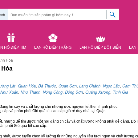
anh
N HỒ ĐIỆP TÍM
LAN HỒ ĐIỆP TRẮNG
LAN HỒ ĐIỆP ĐỘT BIẾN
LAN 
hanh Hóa
h Hóa
ường Lát
,
Quan Hóa
,
Bá Thước
,
Quan Sơn
,
Lang Chánh
,
Ngọc Lặc
,
Cẩm Th
,
Như Xuân
,
Như Thanh
,
Nông Cống
,
Đông Sơn
,
Quảng Xương
,
Tĩnh Gia
 đáng tin cậy và chất lượng cho những ước nguyện tết thêm hạnh phúc!
g cấp và phân phối Giỏ quà tết cao cấp giá rẻ duy nhất tại Quận
ết, nhưng để tìm được một nơi đáng tin cậy và chất lượng không phải dễ dàng. Đó là
hân phối Giỏ quà tết cao cấp.
hất, được tuyển chọn kỹ lưỡng từ những nguyên liệu tươi ngon và chất lượng cao