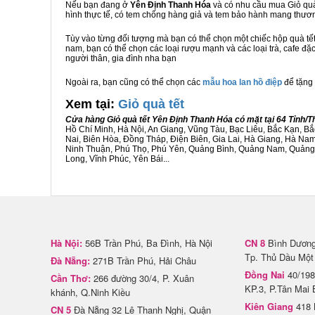
Nếu bạn đang ở
Yên Định Thanh Hóa
và có nhu cầu mua Giỏ quà 
hình thực tế, có tem chống hàng giả và tem bảo hành mang thươ
Tùy vào từng đối tượng mà bạn có thể chọn một chiếc hộp quà t
nam, bạn có thể chọn các loại rượu mạnh và các loại trà, cafe đặ
người thân, gia đình nha bạn
Ngoài ra, bạn cũng có thể chọn các
mẫu hoa lan hồ điệp
để tặng 
Xem tại:
G
iỏ quà tết
Cửa hàng Giỏ quà tết Yên Định Thanh Hóa có mặt tại 64 Tỉnh/
Hồ Chí Minh, Hà Nội, An Giang, Vũng Tàu, Bạc Liêu, Bắc Kạn, 
Nai, Biên Hòa, Đồng Tháp, Điện Biên, Gia Lai, Hà Giang, Hà N
Ninh Thuận, Phú Thọ, Phú Yên, Quảng Bình, Quảng Nam, Quảng Ng
Long, Vĩnh Phúc, Yên Bái...
Hà Nội:
56B Trần Phú, Ba Đình, Hà Nội
CN 8
Bình Dương 
Tp. Thủ Dầu Một
Đà Nẵng:
271B Trần Phú, Hải Châu
Đồng Nai
40/198
Cần Thơ:
266 đường 30/4, P. Xuân
KP.3, P.Tân Mai 
khánh, Q.Ninh Kiều
Kiên Giang
418 
CN 5
Đà Nẵng 32 Lê Thanh Nghị, Quận