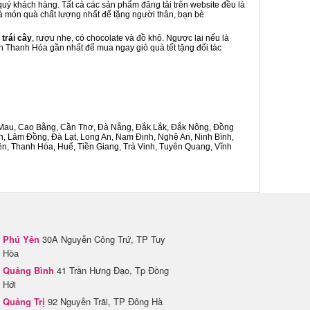
quý khách hàng. Tất cả các sản phẩm đăng tải trên website đều là
 là món quà chất lượng nhất để tặng người thân, bạn bè
 trái cây
, rượu nhẹ, có chocolate và đồ khô. Ngược lại nếu là
nh Thanh Hóa gần nhất để mua ngay giỏ quà tết tặng đối tác
Cà Mau, Cao Bằng, Cần Thơ, Đà Nẵng, Đắk Lắk, Đắk Nông, Đồng
n, Lâm Đồng, Đà Lạt, Long An, Nam Định, Nghệ An, Ninh Bình,
n, Thanh Hóa, Huế, Tiền Giang, Trà Vinh, Tuyên Quang, Vĩnh
Phú Yên
30A Nguyễn Công Trứ, TP Tuy
Hòa
Quảng Bình
41 Trần Hưng Đạo, Tp Đồng
Hới
Quảng Trị
92 Nguyễn Trãi, TP Đông Hà