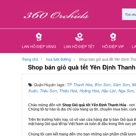
Tìm nh
LAN HỒ ĐIỆP VÀNG
LAN HỒ ĐIỆP TẾT
HỒ ĐIỆP VIP
LA
Trang chủ
hoa tươi đường
Shop bán giỏ quà tết Yên Định T
Shop bán giỏ quà tết Yên Định Than
Quận/Huyện tags:
TP Thanh Hóa
,
Bỉm Sơn
,
Sầm Sơn
,
M
Xuân
,
Triệu Sơn
,
Thiệu Hoá
,
Hoằng Hóa
,
Hậu Lộc
,
Nga Sơn
Chào mừng đến với
Shop Giỏ quà tết Yên Định Thanh Hóa
- nơi
Chúng tôi tự hào là địa chỉ cửa hàng uy tín, chuyên mua bán, cun
Trên thị trường hiện nay, có vô vàn cửa hàng đại lý bán Giỏ quà t
mặt hàng Giỏ quà tết tại Việt Nam và luôn đi đầu trong lĩnh vực p
Chúng tôi cam kết mang đến cho bạn những sản phẩm chất lượng n