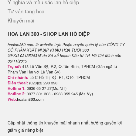
Ý nghĩa và màu sắc lan hồ điệp
Tư vấn tặng hoa
Khuyến mãi
H​OA LAN 360 - SHOP LAN HỒ ĐIỆP
hoalan360.com là website trực thuộc quyền quản lý của CÔNG TY
CỔ PHẦN XUẤT NHẬP KHẨU HOA TƯƠI 360
GPKD 0313524315 do Sở kế hoạch Đầu tư TP. Hồ Chí Minh cấp
06/11/2015
Trụ sở:
413 Lê Văn Sỹ, P.2, Q.Tân Bình, TPHCM (Gần ngã tư
Phạm Văn Hai với Lê Văn Sỹ)
Chi nhánh:
Lô C Hồ Thị Kỷ, P1, Q10, TPHCM
Điện thoại:
(028)22 298 398
Hotline 1:
0936 65 27 27(Ms.Nhi)
Hotline 2:
0977 301 303 - 0933 055 945 (Ms.Vy)
Web:
hoalan360.com
Cập nhật thông tin khuyến mãi nhanh nhất hưởng quyền lợi
giảm giá riêng biệt