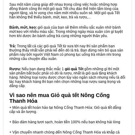
Sau một năm cùng giúp đỡ nhau trong công việc hoặc những hợp
đồng thành công thì một giỏ quà Tết chu đáo thể hiện tấm lòng của
người tặng, và hi vọng cho năm mới nhiều suôn sẻ. Một giỏ quà Tết
hẳn không thể thiếu bánh, mứt, kẹo, trà và rượu,...
Bánh, mứt, kẹo:
giỏ quà của bạn sẽ thêm nhiều sắc xuân nhờ bánh
mứt kẹo với nhiều màu sắc. Trong những ngày mùa xuân còn gì tuyệt
hơn khi được ăn bánh uống trà cùng những người thân yêu.
Trà:
Trong tất cả các giỏ quà Tết từ xưa tới nay thì sản phẩm bạn
thường thấy nhất vẫn phải kể đến đó là trà. Bạn đừng nên bỏ qua sản
phẩm này bởi người Việt Nam có phong tục uống trà nhâm nhi trong
những câu chuyện đầu xuân.
Rượu:
Nếu bạn đang thắc mắc 1
giỏ quà Tết
gồm những gì thì một
sản phẩm bắt buộc phải có đó là rượu, nhất là giỏ quà tặng khách
hàng. Những loại rượu được chọn tùy vào ngân sách nhưng nếu là đối
tác hay khách hàng thì bạn nên chọn những loại rượu sang trọng và
đẳng cấp.
Vì sao nên mua
Giỏ quà tết Nông Cống
Thanh Hóa
+ Món quà tết hoàn hảo tại Nông Cống Thanh Hóa: Giỏ quà tết đẳng
cấp và ấn tượng.
+ Bảo đảm hàng tươi sạch, hoàn tiền 100% nếu bạn không hài lòng
+ Vận chuyển nhanh chóng đến Nông Cống Thanh Hóa và khắp cả