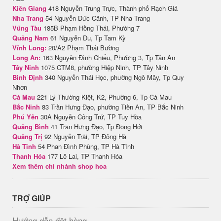
Kiên Giang
418 Nguyễn Trung Trực, Thành phố Rạch Giá
Nha Trang
54 Nguyễn Đức Cảnh, TP Nha Trang
Vũng Tàu
185B Phạm Hồng Thái, Phường 7
Quảng Nam
61 Nguyễn Du, Tp Tam Kỳ
Vĩnh Long:
20/A2 Phạm Thái Bường
Long An:
163 Nguyễn Đình Chiểu, Phường 3, Tp Tân An
Tây Ninh
1075 CTM8, phường Hiệp Ninh, TP Tây Ninh
Bình Định
340 Nguyễn Thái Học, phường Ngô Mây, Tp Quy
Nhơn
Cà Mau
221 Lý Thường Kiệt, K2, Phường 6, Tp Cà Mau
Bắc Ninh
83 Trần Hưng Đạo, phường Tiền An, TP Bắc Ninh
Phú Yên
30A Nguyễn Công Trứ, TP Tuy Hòa
Quảng Bình
41 Trần Hưng Đạo, Tp Đồng Hới
Quảng Trị
92 Nguyễn Trãi, TP Đông Hà
Hà Tĩnh
54 Phan Đình Phùng, TP Hà Tĩnh
Thanh Hóa
177 Lê Lai, TP Thanh Hóa
Xem thêm chi nhánh shop hoa
TRỢ GIÚP
Hướng dẫn đặt hàng