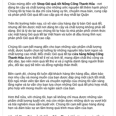
Chào mừng đến với
Shop Giỏ quà tết Nông Cống Thanh Hóa
- nơi
đáng tin cậy và chất lượng cho những ước nguyện tết thêm hạnh phúc!
Chúng tôi tự hào là địa chỉ cửa hàng uy tín, chuyên mua bán, cung cấp
và phân phối Giỏ quà tết cao cấp giá rẻ duy nhất tại Quận
Trên thị trường hiện nay, có vô vàn cửa hàng đại lý bán Giỏ quà tết,
nhưng để tìm được một nơi đáng tin cậy và chất lượng không phải dễ
dàng. Đó là lý do tại sao chúng tôi tự hào là nhà phân phối chính thức
các mặt hàng Giỏ quà tết tại Việt Nam và luôn đi đầu trong lĩnh vực
phân phối Giỏ quà tết cao cấp.
Chúng tôi cam kết mang đến cho bạn những sản phẩm chất lượng
nhất, được tuyển chọn kỹ lưỡng từ những nguyên liệu tươi ngon và
chất lượng cao nhất. Mỗi chiếc Giỏ quà tết tại
cửa hàng Nông Cống
Thanh Hóa
được thiết kế tỉ mỉ và tinh tế, mang đậm chất thủ công và
độc đáo, tạo nên món quà tết thú vị và ý nghĩa dành tặng người thân
yêu, đối tác quý bề trên và đồng nghiệp thân thiết.
Bên cạnh đó, chúng tôi luôn đặt khách hàng lên hàng đầu, đảm bảo
mọi nhu cầu và mong muốn của bạn được đáp ứng một cách tốt nhất.
Đội ngũ nhân viên tận tâm và chuyên nghiệp của chúng tôi sẵn sàng
lắng nghe và tư vấn cho bạn lựa chọn những Giỏ quà tết phù hợp nhất,
phù hợp với mong muốn và ngân sách của bạn.
Hơn thế nữa, với chúng tôi, bạn sẽ không chỉ mua được những sản
phẩm chất lượng tuyệt vời, mà còn nhận được những dịch vụ vượt trội
và trải nghiệm mua sắm tuyệt vời. Chúng tôi cam kết giao hàng đúng
hẹn và đảm bảo sự an tâm trong quá trình mua sắm của bạn.