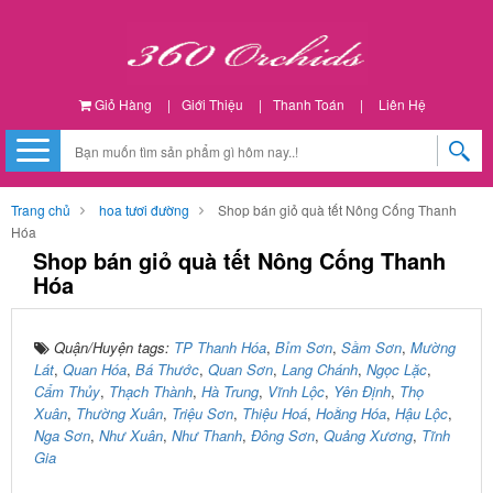
Giỏ Hàng
|
Giới Thiệu
|
Thanh Toán
|
Liên Hệ
Trang chủ
hoa tươi đường
Shop bán giỏ quà tết Nông Cống Thanh
Hóa
Shop bán giỏ quà tết Nông Cống Thanh
Hóa
Quận/Huyện tags:
TP Thanh Hóa
,
Bỉm Sơn
,
Sầm Sơn
,
Mường
Lát
,
Quan Hóa
,
Bá Thước
,
Quan Sơn
,
Lang Chánh
,
Ngọc Lặc
,
Cẩm Thủy
,
Thạch Thành
,
Hà Trung
,
Vĩnh Lộc
,
Yên Định
,
Thọ
Xuân
,
Thường Xuân
,
Triệu Sơn
,
Thiệu Hoá
,
Hoằng Hóa
,
Hậu Lộc
,
Nga Sơn
,
Như Xuân
,
Như Thanh
,
Đông Sơn
,
Quảng Xương
,
Tĩnh
Gia