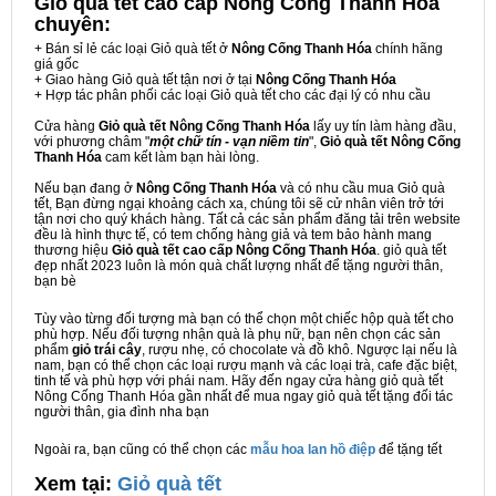
Giỏ quà tết cao cấp Nông Cống Thanh Hóa
chuyên:
+ Bán sỉ lẻ các loại Giỏ quà tết ở
Nông Cống Thanh Hóa
chính hãng
giá gốc
+ Giao hàng Giỏ quà tết tận nơi ở tại
Nông Cống Thanh Hóa
+ Hợp tác phân phối các loại Giỏ quà tết cho các đại lý có nhu cầu
Cửa hàng
Giỏ quà tết Nông Cống Thanh Hóa
lấy uy tín làm hàng đầu,
với phương châm "
một chữ tín - vạn niềm tin
",
Giỏ quà tết Nông Cống
Thanh Hóa
cam kết làm bạn hài lòng.
Nếu bạn đang ở
Nông Cống Thanh Hóa
và có nhu cầu mua Giỏ quà
tết, Bạn đừng ngại khoảng cách xa, chúng tôi sẽ cử nhân viên trở tới
tận nơi cho quý khách hàng. Tất cả các sản phẩm đăng tải trên website
đều là hình thực tế, có tem chống hàng giả và tem bảo hành mang
thương hiệu
Giỏ quà tết cao cấp Nông Cống Thanh Hóa
. giỏ quà tết
đẹp nhất 2023 luôn là món quà chất lượng nhất để tặng người thân,
bạn bè
Tùy vào từng đối tượng mà bạn có thể chọn một chiếc hộp quà tết cho
phù hợp. Nếu đối tượng nhận quà là phụ nữ, bạn nên chọn các sản
phẩm
giỏ trái cây
, rượu nhẹ, có chocolate và đồ khô. Ngược lại nếu là
nam, bạn có thể chọn các loại rượu mạnh và các loại trà, cafe đặc biệt,
tinh tế và phù hợp với phái nam. Hãy đến ngay cửa hàng giỏ quà tết
Nông Cống Thanh Hóa gần nhất để mua ngay giỏ quà tết tặng đối tác
người thân, gia đình nha bạn
Ngoài ra, bạn cũng có thể chọn các
mẫu hoa lan hồ điệp
để tặng tết
Xem tại:
G
iỏ quà tết