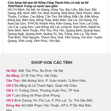
Cửa hàng Giỏ quà tết Nông Cống Thanh Hóa có mặt tại 64
Tỉnh/Thành Trong cả nước bao gồm:
Hồ Chí Minh, Hà Nội, An Giang, Vũng Tàu, Bạc Liêu, Bắc Kạn, Bắc
Giang, Bắc Ninh, Bến Tre, Bình Dương, Bình Định, Bình Phước, Bình
Thuận, Cà Mau, Cao Bằng, Cần Thơ, Đà Nẵng, Đắk Lắk, Đắk Nông,
Đồng Nai, Biên Hòa, Đồng Tháp, Điện Biên, Gia Lai, Hà Giang, Hà
Nam,Sài Gòn, TPHCM, Khánh Hòa, Kiên Giang, Kon Tum, Lai Châu,
Lào Cai, Lạng Sơn, Lâm Đồng, Đà Lạt, Long An, Nam Định, Nghệ An,
Ninh Bình, Ninh Thuận, Phú Thọ, Phú Yên, Quảng Bình, Quảng Nam,
Quảng Ngãi, Quảng Ninh, Quảng Trị, Sóc Trăng, Sơn La, Tây Ninh,
Thái Bình, Thái Nguyên, Thanh Hóa, Huế, Tiền Giang, Trà Vinh, Tuyên
Quang, Vĩnh Long, Vĩnh Phúc, Yên Bái...
SHOP HOA CÁC TỈNH
Hà Nội:
56B Trần Phú, Ba Đình, Hà Nội
Đà Nẵng:
271B Trần Phú, Hải Châu
Cần Thơ:
266 đường 30/4, P. Xuân khánh, Q.Ninh Kiều
CN 5
Đà Nẵng 32 Lê Thanh Nghị, Quận Hải Châu
CN 6
71 Trường Chinh, Phường Xuân Phú, TP Huế
CN 7
Lâm Đồng 05 Phan Đình Phùng
CN 8
Bình Dương 151 Phú Lợi, P. Phú Lợi, Tp. Thủ Dầu Một
Đồng Nai
40/198A Phạm Văn Thuận, KP.3, P.Tân Mai Biên
Hòa