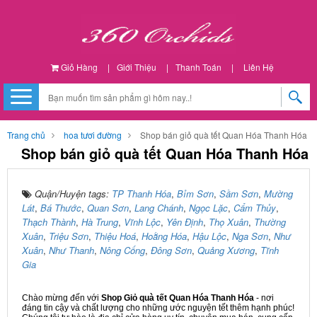
Giỏ Hàng
|
Giới Thiệu
|
Thanh Toán
|
Liên Hệ
Trang chủ
hoa tươi đường
Shop bán giỏ quà tết Quan Hóa Thanh Hóa
Shop bán giỏ quà tết Quan Hóa Thanh Hóa
Quận/Huyện tags:
TP Thanh Hóa
,
Bỉm Sơn
,
Sầm Sơn
,
Mường
Lát
,
Bá Thước
,
Quan Sơn
,
Lang Chánh
,
Ngọc Lặc
,
Cẩm Thủy
,
Thạch Thành
,
Hà Trung
,
Vĩnh Lộc
,
Yên Định
,
Thọ Xuân
,
Thường
Xuân
,
Triệu Sơn
,
Thiệu Hoá
,
Hoằng Hóa
,
Hậu Lộc
,
Nga Sơn
,
Như
Xuân
,
Như Thanh
,
Nông Cống
,
Đông Sơn
,
Quảng Xương
,
Tĩnh
Gia
Chào mừng đến với
Shop Giỏ quà tết Quan Hóa Thanh Hóa
- nơi
đáng tin cậy và chất lượng cho những ước nguyện tết thêm hạnh phúc!