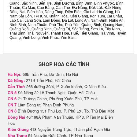
Giang, Bắc Ninh, Bến Tre, Bình Dương, Bình Định, Bình Phước, Bình
Thuận, Cà Mau, Cao Bằng, Cần Thơ, Đà Nẵng, Đắk Lắk, Đắk Nông,
Đồng Nai, Biên Hòa, Đồng Tháp, Điện Biên, Gia Lai, Hà Giang, Hà
Nam,Sài Gòn, TPHCM, Khánh Hòa, Kiên Giang, Kon Tum, Lai Châu,
Lào Cai, Lạng Sơn, Lâm Đồng, Đà Lạt, Long An, Nam Định, Nghệ An,
Ninh Bình, Ninh Thuận, Phú Thọ, Phú Yên, Quảng Bình, Quảng Nam,
Quảng Ngãi, Quảng Ninh, Quảng Trị, Sóc Trăng, Sơn La, Tây Ninh,
Thái Bình, Thái Nguyên, Thanh Hóa, Huế, Tiền Giang, Trà Vinh, Tuyên
Quang, Vĩnh Long, Vĩnh Phúc, Yên Bái...
SHOP HOA CÁC TỈNH
Hà Nội:
56B Trần Phú, Ba Đình, Hà Nội
Đà Nẵng:
271B Trần Phú, Hải Châu
Cần Thơ:
266 đường 30/4, P. Xuân khánh, Q.Ninh Kiều
CN 5
Đà Nẵng 32 Lê Thanh Nghị, Quận Hải Châu
CN 6
71 Trường Chinh, Phường Xuân Phú, TP Huế
CN 7
Lâm Đồng 05 Phan Đình Phùng
CN 8
Bình Dương 151 Phú Lợi, P. Phú Lợi, Tp. Thủ Dầu Một
Đồng Nai
40/198A Phạm Văn Thuận, KP.3, P.Tân Mai Biên
Hòa
Kiên Giang
418 Nguyễn Trung Trực, Thành phố Rạch Giá
Nha Trang
54 Nguyễn Đức Cảnh, TP Nha Trang