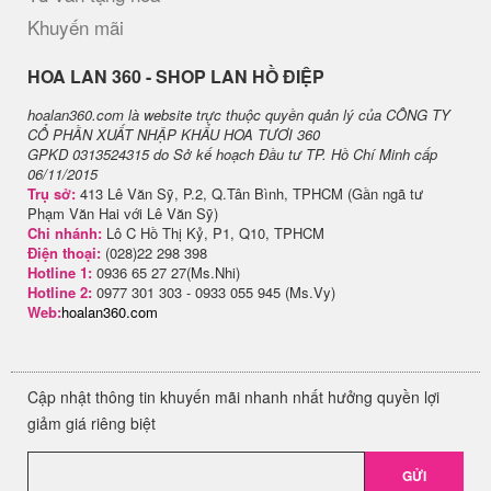
Khuyến mãi
H​OA LAN 360 - SHOP LAN HỒ ĐIỆP
hoalan360.com là website trực thuộc quyền quản lý của CÔNG TY
CỔ PHẦN XUẤT NHẬP KHẨU HOA TƯƠI 360
GPKD 0313524315 do Sở kế hoạch Đầu tư TP. Hồ Chí Minh cấp
06/11/2015
Trụ sở:
413 Lê Văn Sỹ, P.2, Q.Tân Bình, TPHCM (Gần ngã tư
Phạm Văn Hai với Lê Văn Sỹ)
Chi nhánh:
Lô C Hồ Thị Kỷ, P1, Q10, TPHCM
Điện thoại:
(028)22 298 398
Hotline 1:
0936 65 27 27(Ms.Nhi)
Hotline 2:
0977 301 303 - 0933 055 945 (Ms.Vy)
Web:
hoalan360.com
Cập nhật thông tin khuyến mãi nhanh nhất hưởng quyền lợi
giảm giá riêng biệt
GỬI