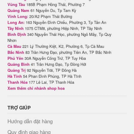
Vũng Tàu
185B Phạm Hồng Thái, Phường 7
Quảng Nam
61 Nguyễn Du, Tp Tam Kỳ
Vĩnh Long:
20/A2 Phạm Thái Bường
Long An:
163 Nguyễn Đình Chiểu, Phường 3, Tp Tân An
Tây Ninh
1075 CTM8, phường Hiệp Ninh, TP Tây Ninh
Bình Định
340 Nguyễn Thái Học, phường Ngô Mây, Tp Quy
Nhơn
Cà Mau
221 Lý Thường Kiệt, K2, Phường 6, Tp Cà Mau
Bắc Ninh
83 Trần Hưng Đạo, phường Tiền An, TP Bắc Ninh
Phú Yên
30A Nguyễn Công Trứ, TP Tuy Hòa
Quảng Bình
41 Trần Hưng Đạo, Tp Đồng Hới
Quảng Trị
92 Nguyễn Trãi, TP Đông Hà
Hà Tĩnh
54 Phan Đình Phùng, TP Hà Tĩnh
Thanh Hóa
177 Lê Lai, TP Thanh Hóa
Xem thêm chi nhánh shop hoa
TRỢ GIÚP
Hướng dẫn đặt hàng
Quy định giao hàng