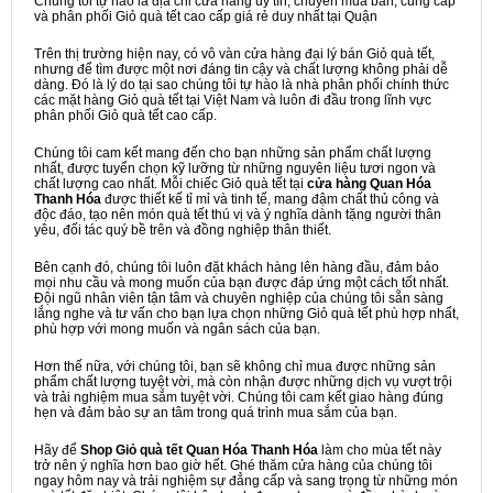
Chúng tôi tự hào là địa chỉ cửa hàng uy tín, chuyên mua bán, cung cấp
và phân phối Giỏ quà tết cao cấp giá rẻ duy nhất tại Quận
Trên thị trường hiện nay, có vô vàn cửa hàng đại lý bán Giỏ quà tết,
nhưng để tìm được một nơi đáng tin cậy và chất lượng không phải dễ
dàng. Đó là lý do tại sao chúng tôi tự hào là nhà phân phối chính thức
các mặt hàng Giỏ quà tết tại Việt Nam và luôn đi đầu trong lĩnh vực
phân phối Giỏ quà tết cao cấp.
Chúng tôi cam kết mang đến cho bạn những sản phẩm chất lượng
nhất, được tuyển chọn kỹ lưỡng từ những nguyên liệu tươi ngon và
chất lượng cao nhất. Mỗi chiếc Giỏ quà tết tại
cửa hàng Quan Hóa
Thanh Hóa
được thiết kế tỉ mỉ và tinh tế, mang đậm chất thủ công và
độc đáo, tạo nên món quà tết thú vị và ý nghĩa dành tặng người thân
yêu, đối tác quý bề trên và đồng nghiệp thân thiết.
Bên cạnh đó, chúng tôi luôn đặt khách hàng lên hàng đầu, đảm bảo
mọi nhu cầu và mong muốn của bạn được đáp ứng một cách tốt nhất.
Đội ngũ nhân viên tận tâm và chuyên nghiệp của chúng tôi sẵn sàng
lắng nghe và tư vấn cho bạn lựa chọn những Giỏ quà tết phù hợp nhất,
phù hợp với mong muốn và ngân sách của bạn.
Hơn thế nữa, với chúng tôi, bạn sẽ không chỉ mua được những sản
phẩm chất lượng tuyệt vời, mà còn nhận được những dịch vụ vượt trội
và trải nghiệm mua sắm tuyệt vời. Chúng tôi cam kết giao hàng đúng
hẹn và đảm bảo sự an tâm trong quá trình mua sắm của bạn.
Hãy để
Shop Giỏ quà tết Quan Hóa Thanh Hóa
làm cho mùa tết này
trở nên ý nghĩa hơn bao giờ hết. Ghé thăm cửa hàng của chúng tôi
ngay hôm nay và trải nghiệm sự đẳng cấp và sang trọng từ những món