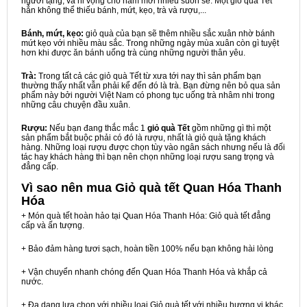
người tặng, và hi vọng cho năm mới nhiều suôn sẻ. Một giỏ quà Tết
hẳn không thể thiếu bánh, mứt, kẹo, trà và rượu,...
Bánh, mứt, kẹo:
giỏ quà của bạn sẽ thêm nhiều sắc xuân nhờ bánh
mứt kẹo với nhiều màu sắc. Trong những ngày mùa xuân còn gì tuyệt
hơn khi được ăn bánh uống trà cùng những người thân yêu.
Trà:
Trong tất cả các giỏ quà Tết từ xưa tới nay thì sản phẩm bạn
thường thấy nhất vẫn phải kể đến đó là trà. Bạn đừng nên bỏ qua sản
phẩm này bởi người Việt Nam có phong tục uống trà nhâm nhi trong
những câu chuyện đầu xuân.
Rượu:
Nếu bạn đang thắc mắc 1
giỏ quà Tết
gồm những gì thì một
sản phẩm bắt buộc phải có đó là rượu, nhất là giỏ quà tặng khách
hàng. Những loại rượu được chọn tùy vào ngân sách nhưng nếu là đối
tác hay khách hàng thì bạn nên chọn những loại rượu sang trọng và
đẳng cấp.
Vì sao nên mua
Giỏ quà tết Quan Hóa Thanh
Hóa
+ Món quà tết hoàn hảo tại Quan Hóa Thanh Hóa: Giỏ quà tết đẳng
cấp và ấn tượng.
+ Bảo đảm hàng tươi sạch, hoàn tiền 100% nếu bạn không hài lòng
+ Vận chuyển nhanh chóng đến Quan Hóa Thanh Hóa và khắp cả
nước.
+ Đa dạng lựa chọn với nhiều loại Giỏ quà tết với nhiều hương vị khác