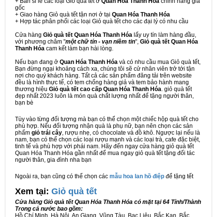
+ Bán sỉ lẻ các loại Giỏ quà tết ở
Quan Hóa Thanh Hóa
chính hãng giá
gốc
+ Giao hàng Giỏ quà tết tận nơi ở tại
Quan Hóa Thanh Hóa
+ Hợp tác phân phối các loại Giỏ quà tết cho các đại lý có nhu cầu
Cửa hàng
Giỏ quà tết Quan Hóa Thanh Hóa
lấy uy tín làm hàng đầu,
với phương châm "
một chữ tín - vạn niềm tin
",
Giỏ quà tết Quan Hóa
Thanh Hóa
cam kết làm bạn hài lòng.
Nếu bạn đang ở
Quan Hóa Thanh Hóa
và có nhu cầu mua Giỏ quà tết,
Bạn đừng ngại khoảng cách xa, chúng tôi sẽ cử nhân viên trở tới tận
nơi cho quý khách hàng. Tất cả các sản phẩm đăng tải trên website
đều là hình thực tế, có tem chống hàng giả và tem bảo hành mang
thương hiệu
Giỏ quà tết cao cấp Quan Hóa Thanh Hóa
. giỏ quà tết
đẹp nhất 2023 luôn là món quà chất lượng nhất để tặng người thân,
bạn bè
Tùy vào từng đối tượng mà bạn có thể chọn một chiếc hộp quà tết cho
phù hợp. Nếu đối tượng nhận quà là phụ nữ, bạn nên chọn các sản
phẩm
giỏ trái cây
, rượu nhẹ, có chocolate và đồ khô. Ngược lại nếu là
nam, bạn có thể chọn các loại rượu mạnh và các loại trà, cafe đặc biệt,
tinh tế và phù hợp với phái nam. Hãy đến ngay cửa hàng giỏ quà tết
Quan Hóa Thanh Hóa gần nhất để mua ngay giỏ quà tết tặng đối tác
người thân, gia đình nha bạn
Ngoài ra, bạn cũng có thể chọn các
mẫu hoa lan hồ điệp
để tặng tết
Xem tại:
G
iỏ quà tết
Cửa hàng Giỏ quà tết Quan Hóa Thanh Hóa có mặt tại 64 Tỉnh/Thành
Trong cả nước bao gồm:
Hồ Chí Minh, Hà Nội, An Giang, Vũng Tàu, Bạc Liêu, Bắc Kạn, Bắc