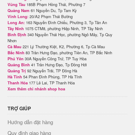
Vũng Tàu
185B Phạm Hồng Thái, Phường 7
Quảng Nam
61 Nguyễn Du, Tp Tam Kỳ
Vĩnh Long:
20/A2 Phạm Thái Bường
Long An:
163 Nguyễn Đình Chiểu, Phường 3, Tp Tân An
Tây Ninh
1075 CTM8, phường Hiệp Ninh, TP Tây Ninh
Bình Định
340 Nguyễn Thái Học, phường Ngô Mây, Tp Quy
Nhơn
Cà Mau
221 Lý Thường Kiệt, K2, Phường 6, Tp Cà Mau
Bắc Ninh
83 Trần Hưng Đạo, phường Tiền An, TP Bắc Ninh
Phú Yên
30A Nguyễn Công Trứ, TP Tuy Hòa
Quảng Bình
41 Trần Hưng Đạo, Tp Đồng Hới
Quảng Trị
92 Nguyễn Trãi, TP Đông Hà
Hà Tĩnh
54 Phan Đình Phùng, TP Hà Tĩnh
Thanh Hóa
177 Lê Lai, TP Thanh Hóa
Xem thêm chi nhánh shop hoa
TRỢ GIÚP
Hướng dẫn đặt hàng
Quy định giao hàng