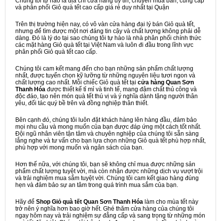
Chúng tôi tự hào là địa chỉ cửa hàng uy tín, chuyên mua bán, cung cấp
và phân phối Giỏ quà tết cao cấp giá rẻ duy nhất tại Quận
Trên thị trường hiện nay, có vô vàn cửa hàng đại lý bán Giỏ quà tết,
nhưng để tìm được một nơi đáng tin cậy và chất lượng không phải dễ
dàng. Đó là lý do tại sao chúng tôi tự hào là nhà phân phối chính thức
các mặt hàng Giỏ quà tết tại Việt Nam và luôn đi đầu trong lĩnh vực
phân phối Giỏ quà tết cao cấp.
Chúng tôi cam kết mang đến cho bạn những sản phẩm chất lượng
nhất, được tuyển chọn kỹ lưỡng từ những nguyên liệu tươi ngon và
chất lượng cao nhất. Mỗi chiếc Giỏ quà tết tại
cửa hàng Quan Sơn
Thanh Hóa
được thiết kế tỉ mỉ và tinh tế, mang đậm chất thủ công và
độc đáo, tạo nên món quà tết thú vị và ý nghĩa dành tặng người thân
yêu, đối tác quý bề trên và đồng nghiệp thân thiết.
Bên cạnh đó, chúng tôi luôn đặt khách hàng lên hàng đầu, đảm bảo
mọi nhu cầu và mong muốn của bạn được đáp ứng một cách tốt nhất.
Đội ngũ nhân viên tận tâm và chuyên nghiệp của chúng tôi sẵn sàng
lắng nghe và tư vấn cho bạn lựa chọn những Giỏ quà tết phù hợp nhất,
phù hợp với mong muốn và ngân sách của bạn.
Hơn thế nữa, với chúng tôi, bạn sẽ không chỉ mua được những sản
phẩm chất lượng tuyệt vời, mà còn nhận được những dịch vụ vượt trội
và trải nghiệm mua sắm tuyệt vời. Chúng tôi cam kết giao hàng đúng
hẹn và đảm bảo sự an tâm trong quá trình mua sắm của bạn.
Hãy để
Shop Giỏ quà tết Quan Sơn Thanh Hóa
làm cho mùa tết này
trở nên ý nghĩa hơn bao giờ hết. Ghé thăm cửa hàng của chúng tôi
ngay hôm nay và trải nghiệm sự đẳng cấp và sang trọng từ những món