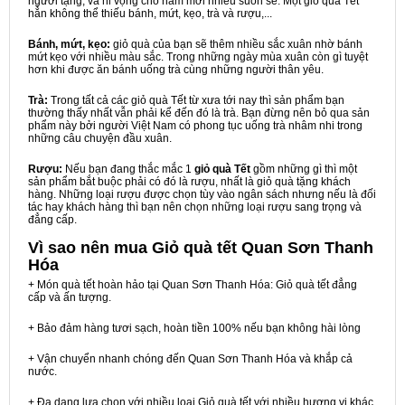
người tặng, và hi vọng cho năm mới nhiều suôn sẻ. Một giỏ quà Tết
hẳn không thể thiếu bánh, mứt, kẹo, trà và rượu,...
Bánh, mứt, kẹo:
giỏ quà của bạn sẽ thêm nhiều sắc xuân nhờ bánh
mứt kẹo với nhiều màu sắc. Trong những ngày mùa xuân còn gì tuyệt
hơn khi được ăn bánh uống trà cùng những người thân yêu.
Trà:
Trong tất cả các giỏ quà Tết từ xưa tới nay thì sản phẩm bạn
thường thấy nhất vẫn phải kể đến đó là trà. Bạn đừng nên bỏ qua sản
phẩm này bởi người Việt Nam có phong tục uống trà nhâm nhi trong
những câu chuyện đầu xuân.
Rượu:
Nếu bạn đang thắc mắc 1
giỏ quà Tết
gồm những gì thì một
sản phẩm bắt buộc phải có đó là rượu, nhất là giỏ quà tặng khách
hàng. Những loại rượu được chọn tùy vào ngân sách nhưng nếu là đối
tác hay khách hàng thì bạn nên chọn những loại rượu sang trọng và
đẳng cấp.
Vì sao nên mua
Giỏ quà tết Quan Sơn Thanh
Hóa
+ Món quà tết hoàn hảo tại Quan Sơn Thanh Hóa: Giỏ quà tết đẳng
cấp và ấn tượng.
+ Bảo đảm hàng tươi sạch, hoàn tiền 100% nếu bạn không hài lòng
+ Vận chuyển nhanh chóng đến Quan Sơn Thanh Hóa và khắp cả
nước.
+ Đa dạng lựa chọn với nhiều loại Giỏ quà tết với nhiều hương vị khác