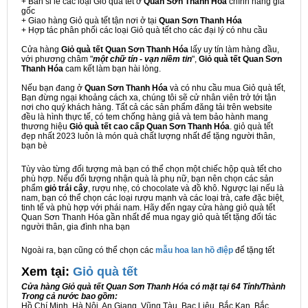
+ Bán sỉ lẻ các loại Giỏ quà tết ở
Quan Sơn Thanh Hóa
chính hãng giá
gốc
+ Giao hàng Giỏ quà tết tận nơi ở tại
Quan Sơn Thanh Hóa
+ Hợp tác phân phối các loại Giỏ quà tết cho các đại lý có nhu cầu
Cửa hàng
Giỏ quà tết Quan Sơn Thanh Hóa
lấy uy tín làm hàng đầu,
với phương châm "
một chữ tín - vạn niềm tin
",
Giỏ quà tết Quan Sơn
Thanh Hóa
cam kết làm bạn hài lòng.
Nếu bạn đang ở
Quan Sơn Thanh Hóa
và có nhu cầu mua Giỏ quà tết,
Bạn đừng ngại khoảng cách xa, chúng tôi sẽ cử nhân viên trở tới tận
nơi cho quý khách hàng. Tất cả các sản phẩm đăng tải trên website
đều là hình thực tế, có tem chống hàng giả và tem bảo hành mang
thương hiệu
Giỏ quà tết cao cấp Quan Sơn Thanh Hóa
. giỏ quà tết
đẹp nhất 2023 luôn là món quà chất lượng nhất để tặng người thân,
bạn bè
Tùy vào từng đối tượng mà bạn có thể chọn một chiếc hộp quà tết cho
phù hợp. Nếu đối tượng nhận quà là phụ nữ, bạn nên chọn các sản
phẩm
giỏ trái cây
, rượu nhẹ, có chocolate và đồ khô. Ngược lại nếu là
nam, bạn có thể chọn các loại rượu mạnh và các loại trà, cafe đặc biệt,
tinh tế và phù hợp với phái nam. Hãy đến ngay cửa hàng giỏ quà tết
Quan Sơn Thanh Hóa gần nhất để mua ngay giỏ quà tết tặng đối tác
người thân, gia đình nha bạn
Ngoài ra, bạn cũng có thể chọn các
mẫu hoa lan hồ điệp
để tặng tết
Xem tại:
G
iỏ quà tết
Cửa hàng Giỏ quà tết Quan Sơn Thanh Hóa có mặt tại 64 Tỉnh/Thành
Trong cả nước bao gồm:
Hồ Chí Minh, Hà Nội, An Giang, Vũng Tàu, Bạc Liêu, Bắc Kạn, Bắc