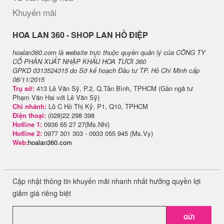
Khuyến mãi
H​OA LAN 360 - SHOP LAN HỒ ĐIỆP
hoalan360.com là website trực thuộc quyền quản lý của CÔNG TY
CỔ PHẦN XUẤT NHẬP KHẨU HOA TƯƠI 360
GPKD 0313524315 do Sở kế hoạch Đầu tư TP. Hồ Chí Minh cấp
06/11/2015
Trụ sở:
413 Lê Văn Sỹ, P.2, Q.Tân Bình, TPHCM (Gần ngã tư
Phạm Văn Hai với Lê Văn Sỹ)
Chi nhánh:
Lô C Hồ Thị Kỷ, P1, Q10, TPHCM
Điện thoại:
(028)22 298 398
Hotline 1:
0936 65 27 27(Ms.Nhi)
Hotline 2:
0977 301 303 - 0933 055 945 (Ms.Vy)
Web:
hoalan360.com
Cập nhật thông tin khuyến mãi nhanh nhất hưởng quyền lợi
giảm giá riêng biệt
GỬI