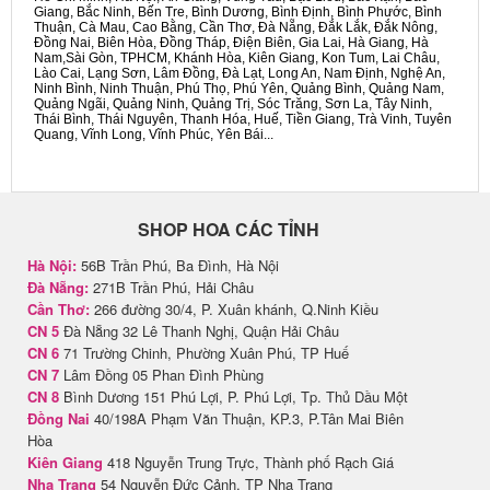
Giang, Bắc Ninh, Bến Tre, Bình Dương, Bình Định, Bình Phước, Bình
Thuận, Cà Mau, Cao Bằng, Cần Thơ, Đà Nẵng, Đắk Lắk, Đắk Nông,
Đồng Nai, Biên Hòa, Đồng Tháp, Điện Biên, Gia Lai, Hà Giang, Hà
Nam,Sài Gòn, TPHCM, Khánh Hòa, Kiên Giang, Kon Tum, Lai Châu,
Lào Cai, Lạng Sơn, Lâm Đồng, Đà Lạt, Long An, Nam Định, Nghệ An,
Ninh Bình, Ninh Thuận, Phú Thọ, Phú Yên, Quảng Bình, Quảng Nam,
Quảng Ngãi, Quảng Ninh, Quảng Trị, Sóc Trăng, Sơn La, Tây Ninh,
Thái Bình, Thái Nguyên, Thanh Hóa, Huế, Tiền Giang, Trà Vinh, Tuyên
Quang, Vĩnh Long, Vĩnh Phúc, Yên Bái...
SHOP HOA CÁC TỈNH
Hà Nội:
56B Trần Phú, Ba Đình, Hà Nội
Đà Nẵng:
271B Trần Phú, Hải Châu
Cần Thơ:
266 đường 30/4, P. Xuân khánh, Q.Ninh Kiều
CN 5
Đà Nẵng 32 Lê Thanh Nghị, Quận Hải Châu
CN 6
71 Trường Chinh, Phường Xuân Phú, TP Huế
CN 7
Lâm Đồng 05 Phan Đình Phùng
CN 8
Bình Dương 151 Phú Lợi, P. Phú Lợi, Tp. Thủ Dầu Một
Đồng Nai
40/198A Phạm Văn Thuận, KP.3, P.Tân Mai Biên
Hòa
Kiên Giang
418 Nguyễn Trung Trực, Thành phố Rạch Giá
Nha Trang
54 Nguyễn Đức Cảnh, TP Nha Trang