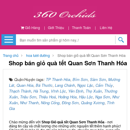
Giỏ Hàng
|
Giới Thiệu
|
Thanh Toán
|
Liên Hệ
Trang chủ
hoa tươi đường
Shop bán giỏ quà tết Quan Sơn Thanh Hóa
Shop bán giỏ quà tết Quan Sơn Thanh Hóa
Quận/Huyện tags:
TP Thanh Hóa
,
Bỉm Sơn
,
Sầm Sơn
,
Mường
Lát
,
Quan Hóa
,
Bá Thước
,
Lang Chánh
,
Ngọc Lặc
,
Cẩm Thủy
,
Thạch Thành
,
Hà Trung
,
Vĩnh Lộc
,
Yên Định
,
Thọ Xuân
,
Thường
Xuân
,
Triệu Sơn
,
Thiệu Hoá
,
Hoằng Hóa
,
Hậu Lộc
,
Nga Sơn
,
Như
Xuân
,
Như Thanh
,
Nông Cống
,
Đông Sơn
,
Quảng Xương
,
Tĩnh
Gia
Chào mừng đến với
Shop Giỏ quà tết Quan Sơn Thanh Hóa
- nơi
đáng tin cậy và chất lượng cho những ước nguyện tết thêm hạnh phúc!