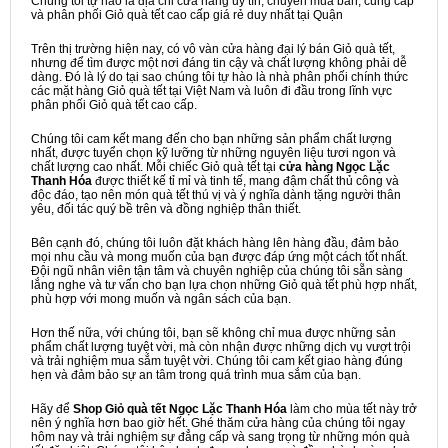
Chúng tôi tự hào là địa chỉ cửa hàng uy tín, chuyên mua bán, cung cấp
và phân phối Giỏ quà tết cao cấp giá rẻ duy nhất tại Quận
Trên thị trường hiện nay, có vô vàn cửa hàng đại lý bán Giỏ quà tết,
nhưng để tìm được một nơi đáng tin cậy và chất lượng không phải dễ
dàng. Đó là lý do tại sao chúng tôi tự hào là nhà phân phối chính thức
các mặt hàng Giỏ quà tết tại Việt Nam và luôn đi đầu trong lĩnh vực
phân phối Giỏ quà tết cao cấp.
Chúng tôi cam kết mang đến cho bạn những sản phẩm chất lượng
nhất, được tuyển chọn kỹ lưỡng từ những nguyên liệu tươi ngon và
chất lượng cao nhất. Mỗi chiếc Giỏ quà tết tại
cửa hàng Ngọc Lặc
Thanh Hóa
được thiết kế tỉ mỉ và tinh tế, mang đậm chất thủ công và
độc đáo, tạo nên món quà tết thú vị và ý nghĩa dành tặng người thân
yêu, đối tác quý bề trên và đồng nghiệp thân thiết.
Bên cạnh đó, chúng tôi luôn đặt khách hàng lên hàng đầu, đảm bảo
mọi nhu cầu và mong muốn của bạn được đáp ứng một cách tốt nhất.
Đội ngũ nhân viên tận tâm và chuyên nghiệp của chúng tôi sẵn sàng
lắng nghe và tư vấn cho bạn lựa chọn những Giỏ quà tết phù hợp nhất,
phù hợp với mong muốn và ngân sách của bạn.
Hơn thế nữa, với chúng tôi, bạn sẽ không chỉ mua được những sản
phẩm chất lượng tuyệt vời, mà còn nhận được những dịch vụ vượt trội
và trải nghiệm mua sắm tuyệt vời. Chúng tôi cam kết giao hàng đúng
hẹn và đảm bảo sự an tâm trong quá trình mua sắm của bạn.
Hãy để
Shop Giỏ quà tết Ngọc Lặc Thanh Hóa
làm cho mùa tết này trở
nên ý nghĩa hơn bao giờ hết. Ghé thăm cửa hàng của chúng tôi ngay
hôm nay và trải nghiệm sự đẳng cấp và sang trọng từ những món quà