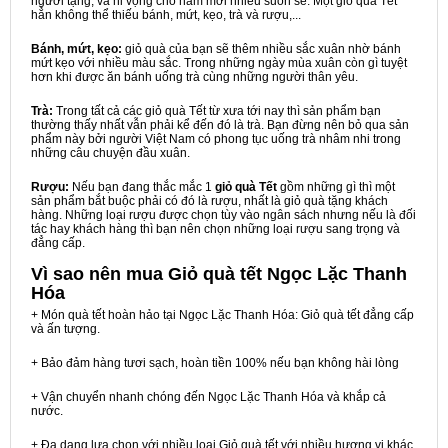
người tặng, và hi vọng cho năm mới nhiều suôn sẻ. Một giỏ quà Tết
hẳn không thể thiếu bánh, mứt, kẹo, trà và rượu,...
Bánh, mứt, kẹo:
giỏ quà của bạn sẽ thêm nhiều sắc xuân nhờ bánh
mứt kẹo với nhiều màu sắc. Trong những ngày mùa xuân còn gì tuyệt
hơn khi được ăn bánh uống trà cùng những người thân yêu.
Trà:
Trong tất cả các giỏ quà Tết từ xưa tới nay thì sản phẩm bạn
thường thấy nhất vẫn phải kể đến đó là trà. Bạn đừng nên bỏ qua sản
phẩm này bởi người Việt Nam có phong tục uống trà nhâm nhi trong
những câu chuyện đầu xuân.
Rượu:
Nếu bạn đang thắc mắc 1
giỏ quà Tết
gồm những gì thì một
sản phẩm bắt buộc phải có đó là rượu, nhất là giỏ quà tặng khách
hàng. Những loại rượu được chọn tùy vào ngân sách nhưng nếu là đối
tác hay khách hàng thì bạn nên chọn những loại rượu sang trọng và
đẳng cấp.
Vì sao nên mua
Giỏ quà tết Ngọc Lặc Thanh
Hóa
+ Món quà tết hoàn hảo tại Ngọc Lặc Thanh Hóa: Giỏ quà tết đẳng cấp
và ấn tượng.
+ Bảo đảm hàng tươi sạch, hoàn tiền 100% nếu bạn không hài lòng
+ Vận chuyển nhanh chóng đến Ngọc Lặc Thanh Hóa và khắp cả
nước.
+ Đa dạng lựa chọn với nhiều loại Giỏ quà tết với nhiều hương vị khác