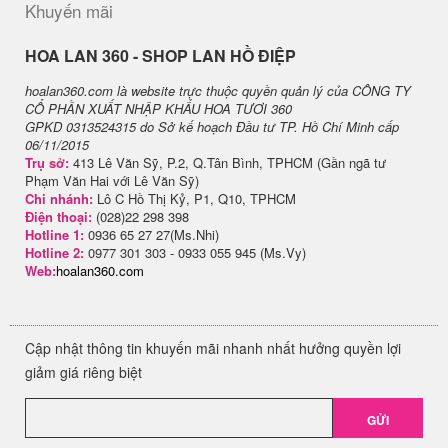
Khuyến mãi
H​OA LAN 360 - SHOP LAN HỒ ĐIỆP
hoalan360.com là website trực thuộc quyền quản lý của CÔNG TY
CỔ PHẦN XUẤT NHẬP KHẨU HOA TƯƠI 360
GPKD 0313524315 do Sở kế hoạch Đầu tư TP. Hồ Chí Minh cấp
06/11/2015
Trụ sở:
413 Lê Văn Sỹ, P.2, Q.Tân Bình, TPHCM (Gần ngã tư
Phạm Văn Hai với Lê Văn Sỹ)
Chi nhánh:
Lô C Hồ Thị Kỷ, P1, Q10, TPHCM
Điện thoại:
(028)22 298 398
Hotline 1:
0936 65 27 27(Ms.Nhi)
Hotline 2:
0977 301 303 - 0933 055 945 (Ms.Vy)
Web:
hoalan360.com
Cập nhật thông tin khuyến mãi nhanh nhất hưởng quyền lợi
giảm giá riêng biệt
GỬI