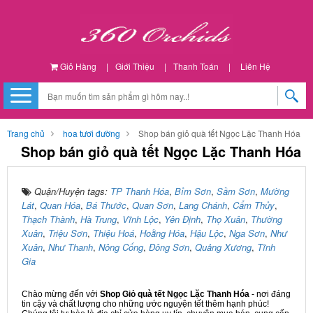
Giỏ Hàng
|
Giới Thiệu
|
Thanh Toán
|
Liên Hệ
Trang chủ
hoa tươi đường
Shop bán giỏ quà tết Ngọc Lặc Thanh Hóa
Shop bán giỏ quà tết Ngọc Lặc Thanh Hóa
Quận/Huyện tags:
TP Thanh Hóa
,
Bỉm Sơn
,
Sầm Sơn
,
Mường
Lát
,
Quan Hóa
,
Bá Thước
,
Quan Sơn
,
Lang Chánh
,
Cẩm Thủy
,
Thạch Thành
,
Hà Trung
,
Vĩnh Lộc
,
Yên Định
,
Thọ Xuân
,
Thường
Xuân
,
Triệu Sơn
,
Thiệu Hoá
,
Hoằng Hóa
,
Hậu Lộc
,
Nga Sơn
,
Như
Xuân
,
Như Thanh
,
Nông Cống
,
Đông Sơn
,
Quảng Xương
,
Tĩnh
Gia
Chào mừng đến với
Shop Giỏ quà tết Ngọc Lặc Thanh Hóa
- nơi đáng
tin cậy và chất lượng cho những ước nguyện tết thêm hạnh phúc!