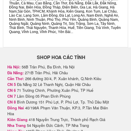
Thuận, Cà Mau, Cao Bằng, Cần Thơ, Đà Nẵng, Đắk Lắk, Đắk Nông,
Đồng Nai, Biên Hòa, Đồng Tháp, Điện Biên, Gia Lai, Hà Giang, Hà
Nam,Sài Gòn, TPHCM, Khánh Hòa, Kiên Giang, Kon Tum, Lai Châu,
Lào Cai, Lạng Sơn, Lâm Đồng, Đà Lạt, Long An, Nam Định, Nghệ An,
Ninh Bình, Ninh Thuận, Phú Thọ, Phú Yên, Quảng Bình, Quảng Nam,
Quảng Ngãi, Quảng Ninh, Quảng Trị, Sóc Trăng, Sơn La, Tây Ninh,
Thái Bình, Thái Nguyên, Thanh Hóa, Huế, Tiền Giang, Trà Vinh, Tuyên
Quang, Vĩnh Long, Vĩnh Phúc, Yên Bái...
SHOP HOA CÁC TỈNH
Hà Nội:
56B Trần Phú, Ba Đình, Hà Nội
Đà Nẵng:
271B Trần Phú, Hải Châu
Cần Thơ:
266 đường 30/4, P. Xuân khánh, Q.Ninh Kiều
CN 5
Đà Nẵng 32 Lê Thanh Nghị, Quận Hải Châu
CN 6
71 Trường Chinh, Phường Xuân Phú, TP Huế
CN 7
Lâm Đồng 05 Phan Đình Phùng
CN 8
Bình Dương 151 Phú Lợi, P. Phú Lợi, Tp. Thủ Dầu Một
Đồng Nai
40/198A Phạm Văn Thuận, KP.3, P.Tân Mai Biên
Hòa
Kiên Giang
418 Nguyễn Trung Trực, Thành phố Rạch Giá
Nha Trang
54 Nguyễn Đức Cảnh, TP Nha Trang