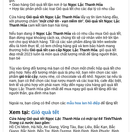
gốc
+ Giao hàng Giỏ quà tết tận nơi ở tại
Ngọc Lặc Thanh Hóa
+ Hợp tác phân phối các loại Giỏ quà tết cho các đại lý có nhu cầu
Cửa hàng
Giỏ quà tết Ngọc Lặc Thanh Hóa
lấy uy tín làm hàng đầu,
với phương châm "
một chữ tín - vạn niềm tin
",
Giỏ quà tết Ngọc Lặc
Thanh Hóa
cam kết làm bạn hài lòng.
Nếu bạn đang ở
Ngọc Lặc Thanh Hóa
và có nhu cầu mua Giỏ quà tết,
Bạn đừng ngại khoảng cách xa, chúng tôi sẽ cử nhân viên trở tới tận
nơi cho quý khách hàng. Tất cả các sản phẩm đăng tải trên website
đều là hình thực tế, có tem chống hàng giả và tem bảo hành mang
thương hiệu
Giỏ quà tết cao cấp Ngọc Lặc Thanh Hóa
. giỏ quà tết
đẹp nhất 2023 luôn là món quà chất lượng nhất để tặng người thân,
bạn bè
Tùy vào từng đối tượng mà bạn có thể chọn một chiếc hộp quà tết cho
phù hợp. Nếu đối tượng nhận quà là phụ nữ, bạn nên chọn các sản
phẩm
giỏ trái cây
, rượu nhẹ, có chocolate và đồ khô. Ngược lại nếu là
nam, bạn có thể chọn các loại rượu mạnh và các loại trà, cafe đặc biệt,
tinh tế và phù hợp với phái nam. Hãy đến ngay cửa hàng giỏ quà tết
Ngọc Lặc Thanh Hóa gần nhất để mua ngay giỏ quà tết tặng đối tác
người thân, gia đình nha bạn
Ngoài ra, bạn cũng có thể chọn các
mẫu hoa lan hồ điệp
để tặng tết
Xem tại:
G
iỏ quà tết
Cửa hàng Giỏ quà tết Ngọc Lặc Thanh Hóa có mặt tại 64 Tỉnh/Thành
Trong cả nước bao gồm:
Hồ Chí Minh, Hà Nội, An Giang, Vũng Tàu, Bạc Liêu, Bắc Kạn, Bắc
Giang, Bắc Ninh, Bến Tre, Bình Dương, Bình Định, Bình Phước, Bình