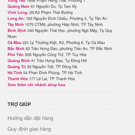
Vũng Tàu
185B Phạm Hồng Thái, Phường 7
Quảng Nam
61 Nguyễn Du, Tp Tam Kỳ
Vĩnh Long:
20/A2 Phạm Thái Bường
Long An:
163 Nguyễn Đình Chiểu, Phường 3, Tp Tân An
Tây Ninh
1075 CTM8, phường Hiệp Ninh, TP Tây Ninh
Bình Định
340 Nguyễn Thái Học, phường Ngô Mây, Tp Quy
Nhơn
Cà Mau
221 Lý Thường Kiệt, K2, Phường 6, Tp Cà Mau
Bắc Ninh
83 Trần Hưng Đạo, phường Tiền An, TP Bắc Ninh
Phú Yên
30A Nguyễn Công Trứ, TP Tuy Hòa
Quảng Bình
41 Trần Hưng Đạo, Tp Đồng Hới
Quảng Trị
92 Nguyễn Trãi, TP Đông Hà
Hà Tĩnh
54 Phan Đình Phùng, TP Hà Tĩnh
Thanh Hóa
177 Lê Lai, TP Thanh Hóa
Xem thêm chi nhánh shop hoa
TRỢ GIÚP
Hướng dẫn đặt hàng
Quy định giao hàng