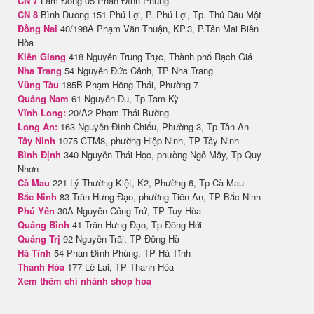
CN 7
Lâm Đồng 05 Phan Đình Phùng
CN 8
Bình Dương 151 Phú Lợi, P. Phú Lợi, Tp. Thủ Dầu Một
Đồng Nai
40/198A Phạm Văn Thuận, KP.3, P.Tân Mai Biên
Hòa
Kiên Giang
418 Nguyễn Trung Trực, Thành phố Rạch Giá
Nha Trang
54 Nguyễn Đức Cảnh, TP Nha Trang
Vũng Tàu
185B Phạm Hồng Thái, Phường 7
Quảng Nam
61 Nguyễn Du, Tp Tam Kỳ
Vĩnh Long:
20/A2 Phạm Thái Bường
Long An:
163 Nguyễn Đình Chiểu, Phường 3, Tp Tân An
Tây Ninh
1075 CTM8, phường Hiệp Ninh, TP Tây Ninh
Bình Định
340 Nguyễn Thái Học, phường Ngô Mây, Tp Quy
Nhơn
Cà Mau
221 Lý Thường Kiệt, K2, Phường 6, Tp Cà Mau
Bắc Ninh
83 Trần Hưng Đạo, phường Tiền An, TP Bắc Ninh
Phú Yên
30A Nguyễn Công Trứ, TP Tuy Hòa
Quảng Bình
41 Trần Hưng Đạo, Tp Đồng Hới
Quảng Trị
92 Nguyễn Trãi, TP Đông Hà
Hà Tĩnh
54 Phan Đình Phùng, TP Hà Tĩnh
Thanh Hóa
177 Lê Lai, TP Thanh Hóa
Xem thêm chi nhánh shop hoa