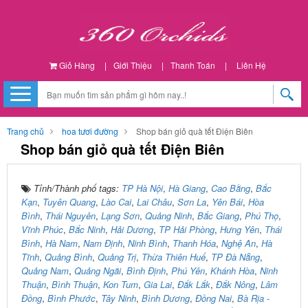
Giỏ Hàng
|
Giới Thiệu
|
Thanh Toán
|
Liên Hệ
Trang chủ
hoa tươi đường
Shop bán giỏ quà tết Điện Biên
Shop bán giỏ quà tết Điện Biên
Tỉnh/Thành phố tags:
TP Hà Nội
,
Hà Giang
,
Cao Bằng
,
Bắc
Kạn
,
Tuyên Quang
,
Lào Cai
,
Lai Châu
,
Sơn La
,
Yên Bái
,
Hòa
Bình
,
Thái Nguyên
,
Lạng Sơn
,
Quảng Ninh
,
Bắc Giang
,
Phú Thọ
,
Vĩnh Phúc
,
Bắc Ninh
,
Hải Dương
,
TP Hải Phòng
,
Hưng Yên
,
Thái
Bình
,
Hà Nam
,
Nam Định
,
Ninh Bình
,
Thanh Hóa
,
Nghệ An
,
Hà
Tĩnh
,
Quảng Bình
,
Quảng Trị
,
Thừa Thiên Huế
,
TP Đà Nẵng
,
Quảng Nam
,
Quảng Ngãi
,
Bình Định
,
Phú Yên
,
Khánh Hòa
,
Ninh
Thuận
,
Bình Thuận
,
Kon Tum
,
Gia Lai
,
Đắk Lắk
,
Đắk Nông
,
Lâm
Đồng
,
Bình Phước
,
Tây Ninh
,
Bình Dương
,
Đồng Nai
,
Bà Rịa -