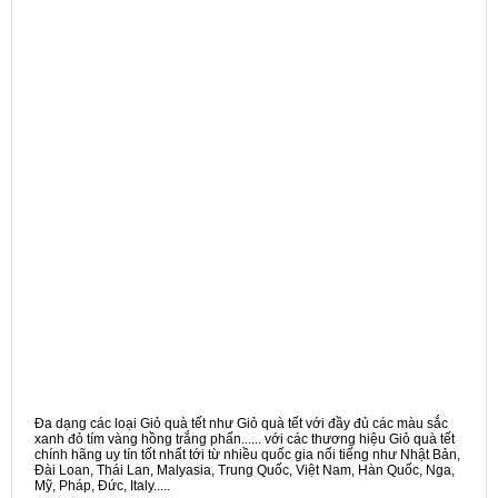
Đa dạng các loại Giỏ quà tết như Giỏ quà tết với đầy đủ các màu sắc
xanh đỏ tím vàng hồng trắng phấn...... với các thương hiệu Giỏ quà tết
chính hãng uy tín tốt nhất tới từ nhiều quốc gia nổi tiếng như Nhật Bản,
Đài Loan, Thái Lan, Malyasia, Trung Quốc, Việt Nam, Hàn Quốc, Nga,
Mỹ, Pháp, Đức, Italy.....