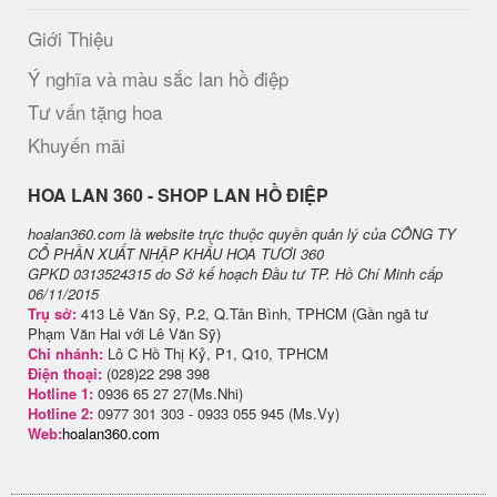
Giới Thiệu
Ý nghĩa và màu sắc lan hồ điệp
Tư vấn tặng hoa
Khuyến mãi
H​OA LAN 360 - SHOP LAN HỒ ĐIỆP
hoalan360.com là website trực thuộc quyền quản lý của CÔNG TY
CỔ PHẦN XUẤT NHẬP KHẨU HOA TƯƠI 360
GPKD 0313524315 do Sở kế hoạch Đầu tư TP. Hồ Chí Minh cấp
06/11/2015
Trụ sở:
413 Lê Văn Sỹ, P.2, Q.Tân Bình, TPHCM (Gần ngã tư
Phạm Văn Hai với Lê Văn Sỹ)
Chi nhánh:
Lô C Hồ Thị Kỷ, P1, Q10, TPHCM
Điện thoại:
(028)22 298 398
Hotline 1:
0936 65 27 27(Ms.Nhi)
Hotline 2:
0977 301 303 - 0933 055 945 (Ms.Vy)
Web:
hoalan360.com