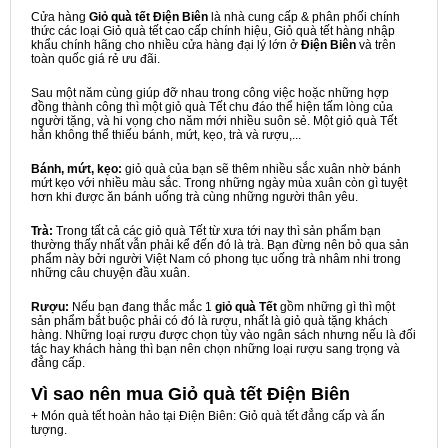
Cửa hàng
Giỏ quà tết Điện Biên
là nhà cung cấp & phân phối chính
thức các loại Giỏ quà tết cao cấp chính hiệu, Giỏ quà tết hàng nhập
khẩu chính hãng cho nhiều cửa hàng đại lý lớn ở
Điện Biên
và trên
toàn quốc giá rẻ ưu đãi.
Sau một năm cùng giúp đỡ nhau trong công việc hoặc những hợp
đồng thành công thì một giỏ quà Tết chu đáo thể hiện tấm lòng của
người tặng, và hi vọng cho năm mới nhiều suôn sẻ. Một giỏ quà Tết
hẳn không thể thiếu bánh, mứt, kẹo, trà và rượu,...
Bánh, mứt, kẹo:
giỏ quà của bạn sẽ thêm nhiều sắc xuân nhờ bánh
mứt kẹo với nhiều màu sắc. Trong những ngày mùa xuân còn gì tuyệt
hơn khi được ăn bánh uống trà cùng những người thân yêu.
Trà:
Trong tất cả các giỏ quà Tết từ xưa tới nay thì sản phẩm bạn
thường thấy nhất vẫn phải kể đến đó là trà. Bạn đừng nên bỏ qua sản
phẩm này bởi người Việt Nam có phong tục uống trà nhâm nhi trong
những câu chuyện đầu xuân.
Rượu:
Nếu bạn đang thắc mắc 1
giỏ quà Tết
gồm những gì thì một
sản phẩm bắt buộc phải có đó là rượu, nhất là giỏ quà tặng khách
hàng. Những loại rượu được chọn tùy vào ngân sách nhưng nếu là đối
tác hay khách hàng thì bạn nên chọn những loại rượu sang trọng và
đẳng cấp.
Vì sao nên mua
Giỏ quà tết Điện Biên
+ Món quà tết hoàn hảo tại Điện Biên: Giỏ quà tết đẳng cấp và ấn
tượng.