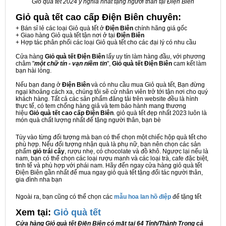
Giỏ quà tết 2024 ý nghĩa nhất tặng người thân tại Điện Biên
Giỏ quà tết cao cấp Điện Biên
chuyên:
+ Bán sỉ lẻ các loại Giỏ quà tết ở
Điện Biên
chính hãng giá gốc
+ Giao hàng Giỏ quà tết tận nơi ở tại
Điện Biên
+ Hợp tác phân phối các loại Giỏ quà tết cho các đại lý có nhu cầu
Cửa hàng
Giỏ quà tết Điện Biên
lấy uy tín làm hàng đầu, với phương
châm "
một chữ tín - vạn niềm tin
",
Giỏ quà tết Điện Biên
cam kết làm
bạn hài lòng.
Nếu bạn đang ở
Điện Biên
và có nhu cầu mua Giỏ quà tết, Bạn đừng
ngại khoảng cách xa, chúng tôi sẽ cử nhân viên trở tới tận nơi cho quý
khách hàng. Tất cả các sản phẩm đăng tải trên website đều là hình
thực tế, có tem chống hàng giả và tem bảo hành mang thương
hiệu
Giỏ quà tết cao cấp Điện Biên
. giỏ quà tết đẹp nhất 2023 luôn là
món quà chất lượng nhất để tặng người thân, bạn bè
Tùy vào từng đối tượng mà bạn có thể chọn một chiếc hộp quà tết cho
phù hợp. Nếu đối tượng nhận quà là phụ nữ, bạn nên chọn các sản
phẩm
giỏ trái cây
, rượu nhẹ, có chocolate và đồ khô. Ngược lại nếu là
nam, bạn có thể chọn các loại rượu mạnh và các loại trà, cafe đặc biệt,
tinh tế và phù hợp với phái nam. Hãy đến ngay cửa hàng giỏ quà tết
Điện Biên gần nhất để mua ngay giỏ quà tết tặng đối tác người thân,
gia đình nha bạn
Ngoài ra, bạn cũng có thể chọn các
mẫu hoa lan hồ điệp
để tặng tết
Xem tại:
G
iỏ quà tết
Cửa hàng Giỏ quà tết Điện Biên có mặt tại 64 Tỉnh/Thành Trong cả