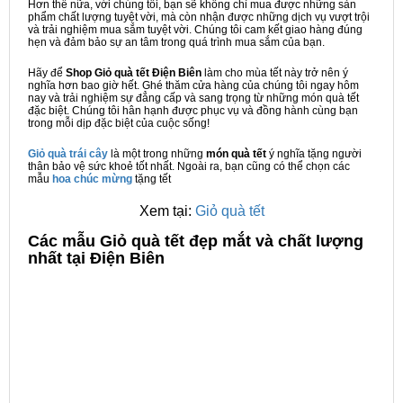
Hơn thế nữa, với chúng tôi, bạn sẽ không chỉ mua được những sản
phẩm chất lượng tuyệt vời, mà còn nhận được những dịch vụ vượt trội
và trải nghiệm mua sắm tuyệt vời. Chúng tôi cam kết giao hàng đúng
hẹn và đảm bảo sự an tâm trong quá trình mua sắm của bạn.
Hãy để
Shop Giỏ quà tết Điện Biên
làm cho mùa tết này trở nên ý
nghĩa hơn bao giờ hết. Ghé thăm cửa hàng của chúng tôi ngay hôm
nay và trải nghiệm sự đẳng cấp và sang trọng từ những món quà tết
đặc biệt. Chúng tôi hân hạnh được phục vụ và đồng hành cùng bạn
trong mỗi dịp đặc biệt của cuộc sống!
Giỏ quà trái cây
là một trong những
món quà tết
ý nghĩa tặng người
thân bảo vệ sức khoẻ tốt nhất. Ngoài ra, bạn cũng có thể chọn các
mẫu
hoa chúc mừng
tặng tết
Xem tại:
Giỏ quà tết
C
ác mẫu Giỏ quà tết đẹp mắt và chất lượng
nhất tại Điện Biên