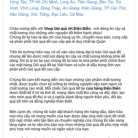
Vũng Tàu
,
TP Hồ Chí Minh
,
Long An
,
Tiền Giang
,
Bến Tre
,
Trà
Vinh
,
Vĩnh Long
,
Đồng Tháp
,
An Giang
,
Kiên Giang
,
TP Cần Thơ
,
Hậu Giang
,
Sóc Trăng
,
Bạc Liêu
,
Cà Mau
Chào mừng đến với
Shop Giỏ quà tết Điện Biên
- nơi đáng tin cậy và
chất lượng cho những ước nguyện tết thêm hạnh phúc!
Chúng tôi tự hào là địa chỉ cửa hàng uy tín, chuyên mua bán, cung cấp
và phân phối Giỏ quà tết cao cấp giá rẻ duy nhất tại Quận
Trên thị trường hiện nay, có vô vàn cửa hàng đại lý bán Giỏ quà tết,
nhưng để tìm được một nơi đáng tin cậy và chất lượng không phải dễ
dàng. Đó là lý do tại sao chúng tôi tự hào là nhà phân phối chính thức
các mặt hàng Giỏ quà tết tại Việt Nam và luôn đi đầu trong lĩnh vực
phân phối Giỏ quà tết cao cấp.
Chúng tôi cam kết mang đến cho bạn những sản phẩm chất lượng
nhất, được tuyển chọn kỹ lưỡng từ những nguyên liệu tươi ngon và
chất lượng cao nhất. Mỗi chiếc Giỏ quà tết tại
cửa hàng Điện Biên
được thiết kế tỉ mỉ và tinh tế, mang đậm chất thủ công và độc đáo, tạo
nên món quà tết thú vị và ý nghĩa dành tặng người thân yêu, đối tác
quý bề trên và đồng nghiệp thân thiết.
Bên cạnh đó, chúng tôi luôn đặt khách hàng lên hàng đầu, đảm bảo
mọi nhu cầu và mong muốn của bạn được đáp ứng một cách tốt nhất.
Đội ngũ nhân viên tận tâm và chuyên nghiệp của chúng tôi sẵn sàng
lắng nghe và tư vấn cho bạn lựa chọn những Giỏ quà tết phù hợp nhất,
phù hợp với mong muốn và ngân sách của bạn.