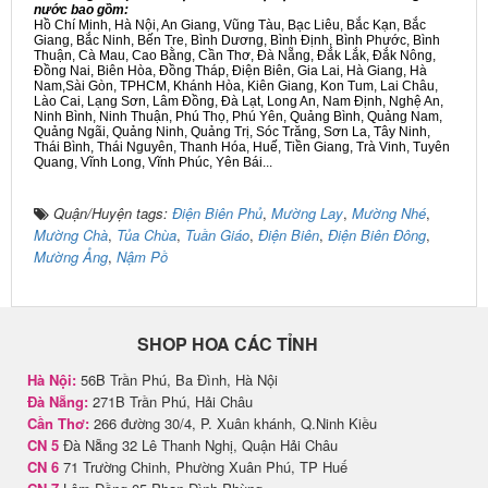
nước bao gồm:
Hồ Chí Minh, Hà Nội, An Giang, Vũng Tàu, Bạc Liêu, Bắc Kạn, Bắc
Giang, Bắc Ninh, Bến Tre, Bình Dương, Bình Định, Bình Phước, Bình
Thuận, Cà Mau, Cao Bằng, Cần Thơ, Đà Nẵng, Đắk Lắk, Đắk Nông,
Đồng Nai, Biên Hòa, Đồng Tháp, Điện Biên, Gia Lai, Hà Giang, Hà
Nam,Sài Gòn, TPHCM, Khánh Hòa, Kiên Giang, Kon Tum, Lai Châu,
Lào Cai, Lạng Sơn, Lâm Đồng, Đà Lạt, Long An, Nam Định, Nghệ An,
Ninh Bình, Ninh Thuận, Phú Thọ, Phú Yên, Quảng Bình, Quảng Nam,
Quảng Ngãi, Quảng Ninh, Quảng Trị, Sóc Trăng, Sơn La, Tây Ninh,
Thái Bình, Thái Nguyên, Thanh Hóa, Huế, Tiền Giang, Trà Vinh, Tuyên
Quang, Vĩnh Long, Vĩnh Phúc, Yên Bái...
Quận/Huyện tags:
Điện Biên Phủ
,
Mường Lay
,
Mường Nhé
,
Mường Chà
,
Tủa Chùa
,
Tuần Giáo
,
Điện Biên
,
Điện Biên Đông
,
Mường Ảng
,
Nậm Pồ
SHOP HOA CÁC TỈNH
Hà Nội:
56B Trần Phú, Ba Đình, Hà Nội
Đà Nẵng:
271B Trần Phú, Hải Châu
Cần Thơ:
266 đường 30/4, P. Xuân khánh, Q.Ninh Kiều
CN 5
Đà Nẵng 32 Lê Thanh Nghị, Quận Hải Châu
CN 6
71 Trường Chinh, Phường Xuân Phú, TP Huế