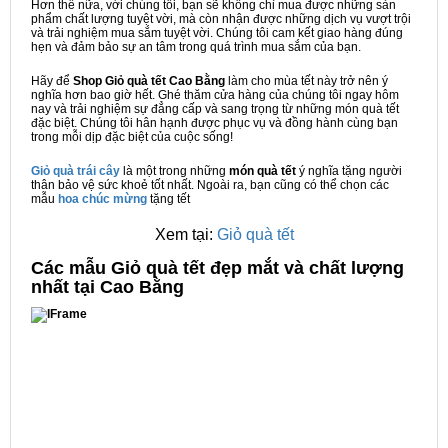
Hơn thế nữa, với chúng tôi, bạn sẽ không chỉ mua được những sản
phẩm chất lượng tuyệt vời, mà còn nhận được những dịch vụ vượt trội
và trải nghiệm mua sắm tuyệt vời. Chúng tôi cam kết giao hàng đúng
hẹn và đảm bảo sự an tâm trong quá trình mua sắm của bạn.
Hãy để
Shop Giỏ quà tết Cao Bằng
làm cho mùa tết này trở nên ý
nghĩa hơn bao giờ hết. Ghé thăm cửa hàng của chúng tôi ngay hôm
nay và trải nghiệm sự đẳng cấp và sang trọng từ những món quà tết
đặc biệt. Chúng tôi hân hạnh được phục vụ và đồng hành cùng bạn
trong mỗi dịp đặc biệt của cuộc sống!
Giỏ quà trái cây
là một trong những
món quà tết
ý nghĩa tặng người
thân bảo vệ sức khoẻ tốt nhất. Ngoài ra, bạn cũng có thể chọn các
mẫu
hoa chúc mừng
tặng tết
Xem tại:
Giỏ quà tết
C
ác mẫu Giỏ quà tết đẹp mắt và chất lượng
nhất tại Cao Bằng