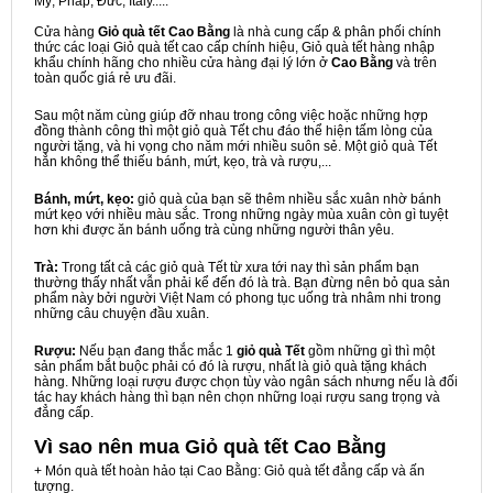
Mỹ, Pháp, Đức, Italy.....
Cửa hàng
Giỏ quà tết Cao Bằng
là nhà cung cấp & phân phối chính
thức các loại Giỏ quà tết cao cấp chính hiệu, Giỏ quà tết hàng nhập
khẩu chính hãng cho nhiều cửa hàng đại lý lớn ở
Cao Bằng
và trên
toàn quốc giá rẻ ưu đãi.
Sau một năm cùng giúp đỡ nhau trong công việc hoặc những hợp
đồng thành công thì một giỏ quà Tết chu đáo thể hiện tấm lòng của
người tặng, và hi vọng cho năm mới nhiều suôn sẻ. Một giỏ quà Tết
hẳn không thể thiếu bánh, mứt, kẹo, trà và rượu,...
Bánh, mứt, kẹo:
giỏ quà của bạn sẽ thêm nhiều sắc xuân nhờ bánh
mứt kẹo với nhiều màu sắc. Trong những ngày mùa xuân còn gì tuyệt
hơn khi được ăn bánh uống trà cùng những người thân yêu.
Trà:
Trong tất cả các giỏ quà Tết từ xưa tới nay thì sản phẩm bạn
thường thấy nhất vẫn phải kể đến đó là trà. Bạn đừng nên bỏ qua sản
phẩm này bởi người Việt Nam có phong tục uống trà nhâm nhi trong
những câu chuyện đầu xuân.
Rượu:
Nếu bạn đang thắc mắc 1
giỏ quà Tết
gồm những gì thì một
sản phẩm bắt buộc phải có đó là rượu, nhất là giỏ quà tặng khách
hàng. Những loại rượu được chọn tùy vào ngân sách nhưng nếu là đối
tác hay khách hàng thì bạn nên chọn những loại rượu sang trọng và
đẳng cấp.
Vì sao nên mua
Giỏ quà tết Cao Bằng
+ Món quà tết hoàn hảo tại Cao Bằng: Giỏ quà tết đẳng cấp và ấn
tượng.