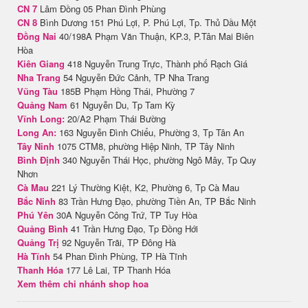
CN 7
Lâm Đồng 05 Phan Đình Phùng
CN 8
Bình Dương 151 Phú Lợi, P. Phú Lợi, Tp. Thủ Dầu Một
Đồng Nai
40/198A Phạm Văn Thuận, KP.3, P.Tân Mai Biên
Hòa
Kiên Giang
418 Nguyễn Trung Trực, Thành phố Rạch Giá
Nha Trang
54 Nguyễn Đức Cảnh, TP Nha Trang
Vũng Tàu
185B Phạm Hồng Thái, Phường 7
Quảng Nam
61 Nguyễn Du, Tp Tam Kỳ
Vĩnh Long:
20/A2 Phạm Thái Bường
Long An:
163 Nguyễn Đình Chiểu, Phường 3, Tp Tân An
Tây Ninh
1075 CTM8, phường Hiệp Ninh, TP Tây Ninh
Bình Định
340 Nguyễn Thái Học, phường Ngô Mây, Tp Quy
Nhơn
Cà Mau
221 Lý Thường Kiệt, K2, Phường 6, Tp Cà Mau
Bắc Ninh
83 Trần Hưng Đạo, phường Tiền An, TP Bắc Ninh
Phú Yên
30A Nguyễn Công Trứ, TP Tuy Hòa
Quảng Bình
41 Trần Hưng Đạo, Tp Đồng Hới
Quảng Trị
92 Nguyễn Trãi, TP Đông Hà
Hà Tĩnh
54 Phan Đình Phùng, TP Hà Tĩnh
Thanh Hóa
177 Lê Lai, TP Thanh Hóa
Xem thêm chi nhánh shop hoa