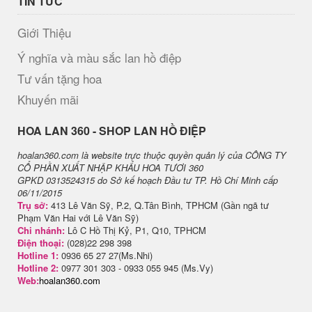
TIN TỨC
Giới Thiệu
Ý nghĩa và màu sắc lan hồ điệp
Tư vấn tặng hoa
Khuyến mãi
H​OA LAN 360 - SHOP LAN HỒ ĐIỆP
hoalan360.com là website trực thuộc quyền quản lý của CÔNG TY
CỔ PHẦN XUẤT NHẬP KHẨU HOA TƯƠI 360
GPKD 0313524315 do Sở kế hoạch Đầu tư TP. Hồ Chí Minh cấp
06/11/2015
Trụ sở:
413 Lê Văn Sỹ, P.2, Q.Tân Bình, TPHCM (Gần ngã tư
Phạm Văn Hai với Lê Văn Sỹ)
Chi nhánh:
Lô C Hồ Thị Kỷ, P1, Q10, TPHCM
Điện thoại:
(028)22 298 398
Hotline 1:
0936 65 27 27(Ms.Nhi)
Hotline 2:
0977 301 303 - 0933 055 945 (Ms.Vy)
Web:
hoalan360.com