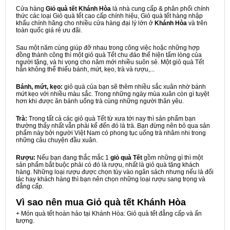
Cửa hàng
Giỏ quà tết Khánh Hòa
là nhà cung cấp & phân phối chính
thức các loại Giỏ quà tết cao cấp chính hiệu, Giỏ quà tết hàng nhập
khẩu chính hãng cho nhiều cửa hàng đại lý lớn ở
Khánh Hòa
và trên
toàn quốc giá rẻ ưu đãi.
Sau một năm cùng giúp đỡ nhau trong công việc hoặc những hợp
đồng thành công thì một giỏ quà Tết chu đáo thể hiện tấm lòng của
người tặng, và hi vọng cho năm mới nhiều suôn sẻ. Một giỏ quà Tết
hẳn không thể thiếu bánh, mứt, kẹo, trà và rượu,...
Bánh, mứt, kẹo:
giỏ quà của bạn sẽ thêm nhiều sắc xuân nhờ bánh
mứt kẹo với nhiều màu sắc. Trong những ngày mùa xuân còn gì tuyệt
hơn khi được ăn bánh uống trà cùng những người thân yêu.
Trà:
Trong tất cả các giỏ quà Tết từ xưa tới nay thì sản phẩm bạn
thường thấy nhất vẫn phải kể đến đó là trà. Bạn đừng nên bỏ qua sản
phẩm này bởi người Việt Nam có phong tục uống trà nhâm nhi trong
những câu chuyện đầu xuân.
Rượu:
Nếu bạn đang thắc mắc 1
giỏ quà Tết
gồm những gì thì một
sản phẩm bắt buộc phải có đó là rượu, nhất là giỏ quà tặng khách
hàng. Những loại rượu được chọn tùy vào ngân sách nhưng nếu là đối
tác hay khách hàng thì bạn nên chọn những loại rượu sang trọng và
đẳng cấp.
Vì sao nên mua
Giỏ quà tết Khánh Hòa
+ Món quà tết hoàn hảo tại Khánh Hòa: Giỏ quà tết đẳng cấp và ấn
tượng.