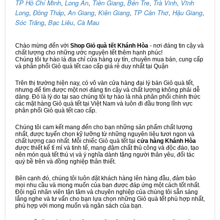
TP Hồ Chí Minh
,
Long An
,
Tiền Giang
,
Bến Tre
,
Trà Vinh
,
Vĩnh
Long
,
Đồng Tháp
,
An Giang
,
Kiên Giang
,
TP Cần Thơ
,
Hậu Giang
,
Sóc Trăng
,
Bạc Liêu
,
Cà Mau
Chào mừng đến với
Shop Giỏ quà tết Khánh Hòa
- nơi đáng tin cậy và
chất lượng cho những ước nguyện tết thêm hạnh phúc!
Chúng tôi tự hào là địa chỉ cửa hàng uy tín, chuyên mua bán, cung cấp
và phân phối Giỏ quà tết cao cấp giá rẻ duy nhất tại Quận
Trên thị trường hiện nay, có vô vàn cửa hàng đại lý bán Giỏ quà tết,
nhưng để tìm được một nơi đáng tin cậy và chất lượng không phải dễ
dàng. Đó là lý do tại sao chúng tôi tự hào là nhà phân phối chính thức
các mặt hàng Giỏ quà tết tại Việt Nam và luôn đi đầu trong lĩnh vực
phân phối Giỏ quà tết cao cấp.
Chúng tôi cam kết mang đến cho bạn những sản phẩm chất lượng
nhất, được tuyển chọn kỹ lưỡng từ những nguyên liệu tươi ngon và
chất lượng cao nhất. Mỗi chiếc Giỏ quà tết tại
cửa hàng Khánh Hòa
được thiết kế tỉ mỉ và tinh tế, mang đậm chất thủ công và độc đáo, tạo
nên món quà tết thú vị và ý nghĩa dành tặng người thân yêu, đối tác
quý bề trên và đồng nghiệp thân thiết.
Bên cạnh đó, chúng tôi luôn đặt khách hàng lên hàng đầu, đảm bảo
mọi nhu cầu và mong muốn của bạn được đáp ứng một cách tốt nhất.
Đội ngũ nhân viên tận tâm và chuyên nghiệp của chúng tôi sẵn sàng
lắng nghe và tư vấn cho bạn lựa chọn những Giỏ quà tết phù hợp nhất,
phù hợp với mong muốn và ngân sách của bạn.