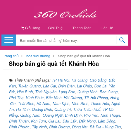
Giỏ Hàng
|
Giới Thiệu
|
Thanh Toán
|
Liên Hệ
Trang chủ
hoa tươi đường
Shop bán giỏ quà tết Khánh Hòa
Shop bán giỏ quà tết Khánh Hòa
Tỉnh/Thành phố tags:
TP Hà Nội
,
Hà Giang
,
Cao Bằng
,
Bắc
Kạn
,
Tuyên Quang
,
Lào Cai
,
Điện Biên
,
Lai Châu
,
Sơn La
,
Yên
Bái
,
Hòa Bình
,
Thái Nguyên
,
Lạng Sơn
,
Quảng Ninh
,
Bắc Giang
,
Phú Thọ
,
Vĩnh Phúc
,
Bắc Ninh
,
Hải Dương
,
TP Hải Phòng
,
Hưng
Yên
,
Thái Bình
,
Hà Nam
,
Nam Định
,
Ninh Bình
,
Thanh Hóa
,
Nghệ
An
,
Hà Tĩnh
,
Quảng Bình
,
Quảng Trị
,
Thừa Thiên Huế
,
TP Đà
Nẵng
,
Quảng Nam
,
Quảng Ngãi
,
Bình Định
,
Phú Yên
,
Ninh Thuận
,
Bình Thuận
,
Kon Tum
,
Gia Lai
,
Đắk Lắk
,
Đắk Nông
,
Lâm Đồng
,
Bình Phước
,
Tây Ninh
,
Bình Dương
,
Đồng Nai
,
Bà Rịa - Vũng Tàu
,