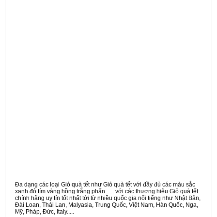
Đa dạng các loại Giỏ quà tết như Giỏ quà tết với đầy đủ các màu sắc
xanh đỏ tím vàng hồng trắng phấn...... với các thương hiệu Giỏ quà tết
chính hãng uy tín tốt nhất tới từ nhiều quốc gia nổi tiếng như Nhật Bản,
Đài Loan, Thái Lan, Malyasia, Trung Quốc, Việt Nam, Hàn Quốc, Nga,
Mỹ, Pháp, Đức, Italy.....