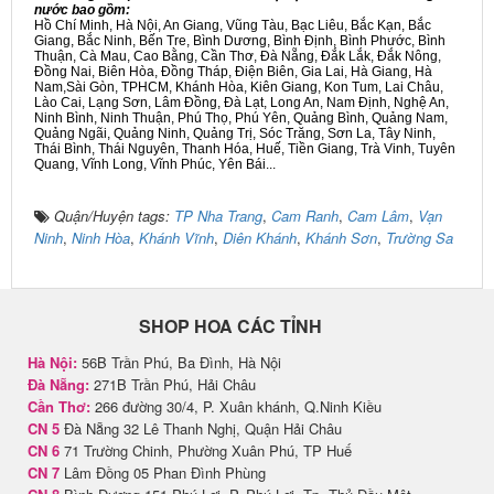
nước bao gồm:
Hồ Chí Minh, Hà Nội, An Giang, Vũng Tàu, Bạc Liêu, Bắc Kạn, Bắc
Giang, Bắc Ninh, Bến Tre, Bình Dương, Bình Định, Bình Phước, Bình
Thuận, Cà Mau, Cao Bằng, Cần Thơ, Đà Nẵng, Đắk Lắk, Đắk Nông,
Đồng Nai, Biên Hòa, Đồng Tháp, Điện Biên, Gia Lai, Hà Giang, Hà
Nam,Sài Gòn, TPHCM, Khánh Hòa, Kiên Giang, Kon Tum, Lai Châu,
Lào Cai, Lạng Sơn, Lâm Đồng, Đà Lạt, Long An, Nam Định, Nghệ An,
Ninh Bình, Ninh Thuận, Phú Thọ, Phú Yên, Quảng Bình, Quảng Nam,
Quảng Ngãi, Quảng Ninh, Quảng Trị, Sóc Trăng, Sơn La, Tây Ninh,
Thái Bình, Thái Nguyên, Thanh Hóa, Huế, Tiền Giang, Trà Vinh, Tuyên
Quang, Vĩnh Long, Vĩnh Phúc, Yên Bái...
Quận/Huyện tags:
TP Nha Trang
,
Cam Ranh
,
Cam Lâm
,
Vạn
Ninh
,
Ninh Hòa
,
Khánh Vĩnh
,
Diên Khánh
,
Khánh Sơn
,
Trường Sa
SHOP HOA CÁC TỈNH
Hà Nội:
56B Trần Phú, Ba Đình, Hà Nội
Đà Nẵng:
271B Trần Phú, Hải Châu
Cần Thơ:
266 đường 30/4, P. Xuân khánh, Q.Ninh Kiều
CN 5
Đà Nẵng 32 Lê Thanh Nghị, Quận Hải Châu
CN 6
71 Trường Chinh, Phường Xuân Phú, TP Huế
CN 7
Lâm Đồng 05 Phan Đình Phùng