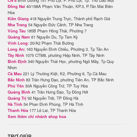
CN 8
Bình Dương 151 Phú Lợi, P. Phú Lợi, Tp. Thủ Dầu Một
Đồng Nai
40/198A Phạm Văn Thuận, KP.3, P.Tân Mai Biên
Hòa
Kiên Giang
418 Nguyễn Trung Trực, Thành phố Rạch Giá
Nha Trang
54 Nguyễn Đức Cảnh, TP Nha Trang
Vũng Tàu
185B Phạm Hồng Thái, Phường 7
Quảng Nam
61 Nguyễn Du, Tp Tam Kỳ
Vĩnh Long:
20/A2 Phạm Thái Bường
Long An:
163 Nguyễn Đình Chiểu, Phường 3, Tp Tân An
Tây Ninh
1075 CTM8, phường Hiệp Ninh, TP Tây Ninh
Bình Định
340 Nguyễn Thái Học, phường Ngô Mây, Tp Quy
Nhơn
Cà Mau
221 Lý Thường Kiệt, K2, Phường 6, Tp Cà Mau
Bắc Ninh
83 Trần Hưng Đạo, phường Tiền An, TP Bắc Ninh
Phú Yên
30A Nguyễn Công Trứ, TP Tuy Hòa
Quảng Bình
41 Trần Hưng Đạo, Tp Đồng Hới
Quảng Trị
92 Nguyễn Trãi, TP Đông Hà
Hà Tĩnh
54 Phan Đình Phùng, TP Hà Tĩnh
Thanh Hóa
177 Lê Lai, TP Thanh Hóa
Xem thêm chi nhánh shop hoa
TRỢ GIÚP