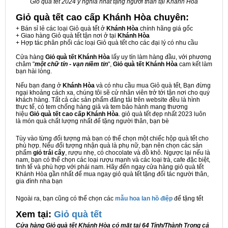
Giỏ quà tết 2024 ý nghĩa nhất tặng người thân tại Khánh Hòa
Giỏ quà tết cao cấp Khánh Hòa
chuyên:
+ Bán sỉ lẻ các loại Giỏ quà tết ở
Khánh Hòa
chính hãng giá gốc
+ Giao hàng Giỏ quà tết tận nơi ở tại
Khánh Hòa
+ Hợp tác phân phối các loại Giỏ quà tết cho các đại lý có nhu cầu
Cửa hàng
Giỏ quà tết Khánh Hòa
lấy uy tín làm hàng đầu, với phương
châm "
một chữ tín - vạn niềm tin
",
Giỏ quà tết Khánh Hòa
cam kết làm
bạn hài lòng.
Nếu bạn đang ở
Khánh Hòa
và có nhu cầu mua Giỏ quà tết, Bạn đừng
ngại khoảng cách xa, chúng tôi sẽ cử nhân viên trở tới tận nơi cho quý
khách hàng. Tất cả các sản phẩm đăng tải trên website đều là hình
thực tế, có tem chống hàng giả và tem bảo hành mang thương
hiệu
Giỏ quà tết cao cấp Khánh Hòa
. giỏ quà tết đẹp nhất 2023 luôn
là món quà chất lượng nhất để tặng người thân, bạn bè
Tùy vào từng đối tượng mà bạn có thể chọn một chiếc hộp quà tết cho
phù hợp. Nếu đối tượng nhận quà là phụ nữ, bạn nên chọn các sản
phẩm
giỏ trái cây
, rượu nhẹ, có chocolate và đồ khô. Ngược lại nếu là
nam, bạn có thể chọn các loại rượu mạnh và các loại trà, cafe đặc biệt,
tinh tế và phù hợp với phái nam. Hãy đến ngay cửa hàng giỏ quà tết
Khánh Hòa gần nhất để mua ngay giỏ quà tết tặng đối tác người thân,
gia đình nha bạn
Ngoài ra, bạn cũng có thể chọn các
mẫu hoa lan hồ điệp
để tặng tết
Xem tại:
G
iỏ quà tết
Cửa hàng Giỏ quà tết Khánh Hòa có mặt tại 64 Tỉnh/Thành Trong cả