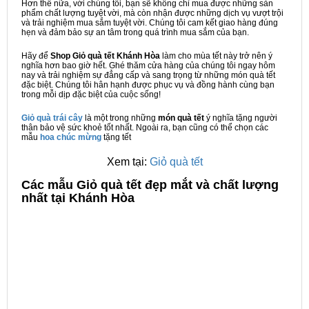
Hơn thế nữa, với chúng tôi, bạn sẽ không chỉ mua được những sản
phẩm chất lượng tuyệt vời, mà còn nhận được những dịch vụ vượt trội
và trải nghiệm mua sắm tuyệt vời. Chúng tôi cam kết giao hàng đúng
hẹn và đảm bảo sự an tâm trong quá trình mua sắm của bạn.
Hãy để
Shop Giỏ quà tết Khánh Hòa
làm cho mùa tết này trở nên ý
nghĩa hơn bao giờ hết. Ghé thăm cửa hàng của chúng tôi ngay hôm
nay và trải nghiệm sự đẳng cấp và sang trọng từ những món quà tết
đặc biệt. Chúng tôi hân hạnh được phục vụ và đồng hành cùng bạn
trong mỗi dịp đặc biệt của cuộc sống!
Giỏ quà trái cây
là một trong những
món quà tết
ý nghĩa tặng người
thân bảo vệ sức khoẻ tốt nhất. Ngoài ra, bạn cũng có thể chọn các
mẫu
hoa chúc mừng
tặng tết
Xem tại:
Giỏ quà tết
C
ác mẫu Giỏ quà tết đẹp mắt và chất lượng
nhất tại Khánh Hòa