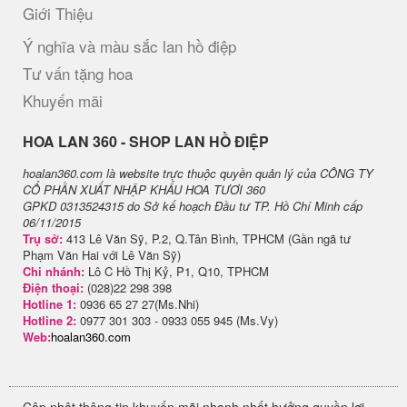
Giới Thiệu
Ý nghĩa và màu sắc lan hồ điệp
Tư vấn tặng hoa
Khuyến mãi
H​OA LAN 360 - SHOP LAN HỒ ĐIỆP
hoalan360.com là website trực thuộc quyền quản lý của CÔNG TY
CỔ PHẦN XUẤT NHẬP KHẨU HOA TƯƠI 360
GPKD 0313524315 do Sở kế hoạch Đầu tư TP. Hồ Chí Minh cấp
06/11/2015
Trụ sở:
413 Lê Văn Sỹ, P.2, Q.Tân Bình, TPHCM (Gần ngã tư
Phạm Văn Hai với Lê Văn Sỹ)
Chi nhánh:
Lô C Hồ Thị Kỷ, P1, Q10, TPHCM
Điện thoại:
(028)22 298 398
Hotline 1:
0936 65 27 27(Ms.Nhi)
Hotline 2:
0977 301 303 - 0933 055 945 (Ms.Vy)
Web:
hoalan360.com