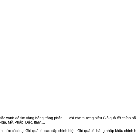
ắc xanh đỏ tím vàng hồng trắng phấn...... với các thương hiệu Giỏ quà tết chính hãn
a, Mỹ, Pháp, Đức, Italy.....
h thức các loại Giỏ quà tết cao cấp chính hiệu, Giỏ quà tết hàng nhập khẩu chính 