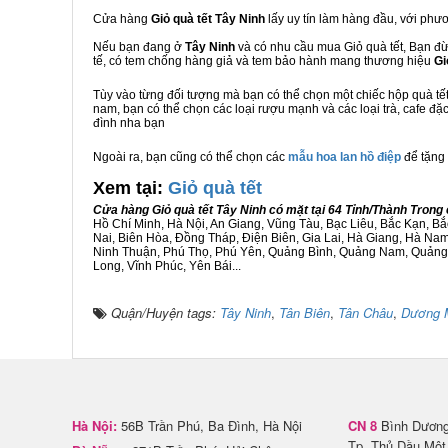
Cửa hàng
Giỏ quà tết Tây Ninh
lấy uy tín làm hàng đầu, với phư
Nếu bạn đang ở
Tây Ninh
và có nhu cầu mua Giỏ quà tết, Bạn đừn
tế, có tem chống hàng giả và tem bảo hành mang thương hiệu
Gi
Tùy vào từng đối tượng mà bạn có thể chọn một chiếc hộp quà t
nam, bạn có thể chọn các loại rượu mạnh và các loại trà, cafe đặ
đình nha bạn
Ngoài ra, bạn cũng có thể chọn các
mẫu hoa lan hồ điệp
để tặng 
Xem tại:
G
iỏ quà tết
Cửa hàng Giỏ quà tết Tây Ninh có mặt tại 64 Tỉnh/Thành Tron
Hồ Chí Minh, Hà Nội, An Giang, Vũng Tàu, Bạc Liêu, Bắc Kạn, 
Nai, Biên Hòa, Đồng Tháp, Điện Biên, Gia Lai, Hà Giang, Hà N
Ninh Thuận, Phú Thọ, Phú Yên, Quảng Bình, Quảng Nam, Quảng Ng
Long, Vĩnh Phúc, Yên Bái...
Quận/Huyện tags:
Tây Ninh
,
Tân Biên
,
Tân Châu
,
Dương 
Hà Nội:
56B Trần Phú, Ba Đình, Hà Nội
CN 8
Bình Dương 
Tp. Thủ Dầu Một