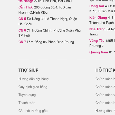
Đà Nẵng:
271B Trần Phú, Hải Châu
Đồng Nai
40/198
Cần Thơ:
266 đường 30/4, P. Xuân
KP.3, P.Tân Mai 
khánh, Q.Ninh Kiều
Kiên Giang
418 
CN 5
Đà Nẵng 32 Lê Thanh Nghị, Quận
Thành phố Rạch 
Hải Châu
Nha Trang
54 Ng
CN 6
71 Trường Chinh, Phường Xuân Phú,
Trang
TP Huế
Vũng Tàu
185B 
CN 7
Lâm Đồng 05 Phan Đình Phùng
Phường 7
Quảng Nam
61 
TRỢ GIÚP
HỖ TRỢ 
Hướng dẫn đặt hàng
Chính sách b
Quy định giao hàng
Chính sách 
Tuyển dụng
Chính sách 
Thanh toán
Chính sách 
Câu hỏi thường gặp
Hướng dẫn t