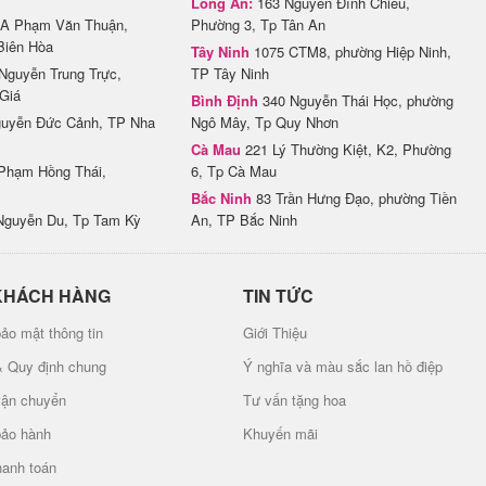
Long An:
163 Nguyễn Đình Chiểu,
A Phạm Văn Thuận,
Phường 3, Tp Tân An
Biên Hòa
Tây Ninh
1075 CTM8, phường Hiệp Ninh,
Nguyễn Trung Trực,
TP Tây Ninh
Giá
Bình Định
340 Nguyễn Thái Học, phường
uyễn Đức Cảnh, TP Nha
Ngô Mây, Tp Quy Nhơn
Cà Mau
221 Lý Thường Kiệt, K2, Phường
Phạm Hồng Thái,
6, Tp Cà Mau
Bắc Ninh
83 Trần Hưng Đạo, phường Tiền
Nguyễn Du, Tp Tam Kỳ
An, TP Bắc Ninh
KHÁCH HÀNG
TIN TỨC
ảo mật thông tin
Giới Thiệu
& Quy định chung
Ý nghĩa và màu sắc lan hồ điệp
vận chuyển
Tư vấn tặng hoa
bảo hành
Khuyến mãi
hanh toán