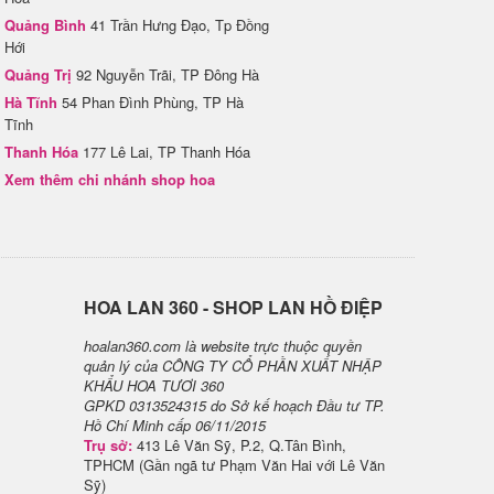
Quảng Bình
41 Trần Hưng Đạo, Tp Đồng
Hới
Quảng Trị
92 Nguyễn Trãi, TP Đông Hà
Hà Tĩnh
54 Phan Đình Phùng, TP Hà
Tĩnh
Thanh Hóa
177 Lê Lai, TP Thanh Hóa
Xem thêm chi nhánh shop hoa
H​OA LAN 360 - SHOP LAN HỒ ĐIỆP
hoalan360.com là website trực thuộc quyền
quản lý của CÔNG TY CỔ PHẦN XUẤT NHẬP
KHẨU HOA TƯƠI 360
GPKD 0313524315 do Sở kế hoạch Đầu tư TP.
Hồ Chí Minh cấp 06/11/2015
Trụ sở:
413 Lê Văn Sỹ, P.2, Q.Tân Bình,
TPHCM (Gần ngã tư Phạm Văn Hai với Lê Văn
Sỹ)