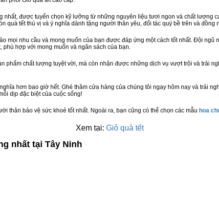
hân phối Giỏ quà tết cao cấp.
hất, được tuyển chọn kỹ lưỡng từ những nguyên liệu tươi ngon và chất lượng cao
n quà tết thú vị và ý nghĩa dành tặng người thân yêu, đối tác quý bề trên và đồng n
bảo mọi nhu cầu và mong muốn của bạn được đáp ứng một cách tốt nhất. Đội ngũ n
t, phù hợp với mong muốn và ngân sách của bạn.
n phẩm chất lượng tuyệt vời, mà còn nhận được những dịch vụ vượt trội và trải n
 nghĩa hơn bao giờ hết. Ghé thăm cửa hàng của chúng tôi ngay hôm nay và trải ng
ỗi dịp đặc biệt của cuộc sống!
ười thân bảo vệ sức khoẻ tốt nhất. Ngoài ra, bạn cũng có thể chọn các mẫu
hoa c
Xem tại:
Giỏ quà tết
ng nhất tại Tây Ninh