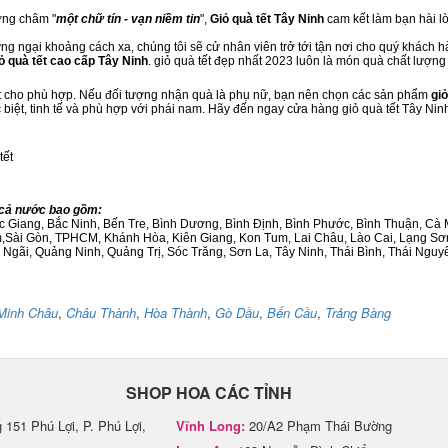
ơng châm "
một chữ tín - vạn niềm tin
",
Giỏ quà tết Tây Ninh
cam kết làm bạn hài l
g ngại khoảng cách xa, chúng tôi sẽ cử nhân viên trở tới tận nơi cho quý khách hà
ỏ quà tết cao cấp Tây Ninh
. giỏ quà tết đẹp nhất 2023 luôn là món quà chất lượng
ết cho phù hợp. Nếu đối tượng nhận quà là phụ nữ, bạn nên chọn các sản phẩm
giỏ
c biệt, tinh tế và phù hợp với phái nam. Hãy đến ngay cửa hàng giỏ quà tết Tây Nin
tết
g cả nước bao gồm:
Bắc Giang, Bắc Ninh, Bến Tre, Bình Dương, Bình Định, Bình Phước, Bình Thuận, 
am,Sài Gòn, TPHCM, Khánh Hòa, Kiên Giang, Kon Tum, Lai Châu, Lào Cai, Lạng Sơ
ãi, Quảng Ninh, Quảng Trị, Sóc Trăng, Sơn La, Tây Ninh, Thái Bình, Thái Nguyê
Minh Châu
,
Châu Thành
,
Hòa Thành
,
Gò Dầu
,
Bến Cầu
,
Trảng Bàng
SHOP HOA CÁC TỈNH
151 Phú Lợi, P. Phú Lợi,
Vĩnh Long:
20/A2 Phạm Thái Bường