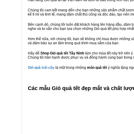
mặt hàng Giỏ quà tết tại Việt Nam và luôn đi đầu trong lĩnh vực p
Chúng tôi cam kết mang đến cho bạn những sản phẩm chất lượng n
kế tỉ mỉ và tinh tế, mang đậm chất thủ công và độc đáo, tạo nên mó
Bên cạnh đó, chúng tôi luôn đặt khách hàng lên hàng đầu, đảm 
nghe và tư vấn cho bạn lựa chọn những Giỏ quà tết phù hợp nhấ
Hơn thế nữa, với chúng tôi, bạn sẽ không chỉ mua được những sả
và đảm bảo sự an tâm trong quá trình mua sắm của bạn.
Hãy để
Shop Giỏ quà tết Tây Ninh
làm cho mùa tết này trở nên ý
Chúng tôi hân hạnh được phục vụ và đồng hành cùng bạn trong m
Giỏ quà trái cây
là một trong những
món quà tết
ý nghĩa tặng ng
C
ác mẫu Giỏ quà tết đẹp mắt và chất lượ