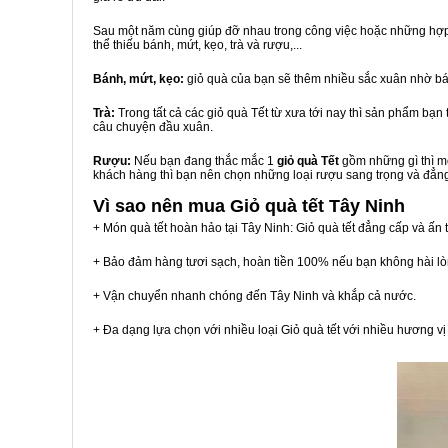
Sau một năm cùng giúp đỡ nhau trong công việc hoặc những hợp đ
thể thiếu bánh, mứt, kẹo, trà và rượu,...
Bánh, mứt, kẹo:
giỏ quà của bạn sẽ thêm nhiều sắc xuân nhờ bá
Trà:
Trong tất cả các giỏ quà Tết từ xưa tới nay thì sản phẩm bạ
câu chuyện đầu xuân.
Rượu:
Nếu bạn đang thắc mắc 1
giỏ quà Tết
gồm những gì thì mộ
khách hàng thì bạn nên chọn những loại rượu sang trọng và đẳn
Vì sao nên mua
Giỏ quà tết Tây Ninh
+ Món quà tết hoàn hảo tại Tây Ninh: Giỏ quà tết đẳng cấp và ấn 
+ Bảo đảm hàng tươi sạch, hoàn tiền 100% nếu bạn không hài l
+ Vận chuyển nhanh chóng đến Tây Ninh và khắp cả nước.
+ Đa dạng lựa chọn với nhiều loại Giỏ quà tết với nhiều hương 