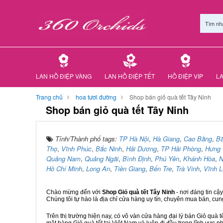
Tìm nh
LAN HỒ ĐIỆP VÀNG
LAN HỒ ĐIỆP TẾT
HỒ ĐIỆP VIP
LA
Trang chủ
hoa tươi đường
Shop bán giỏ quà tết Tây Ninh
Shop bán giỏ quà tết Tây Ninh
Tỉnh/Thành phố tags:
TP Hà Nội
,
Hà Giang
,
Cao Bằng
,
B
Thọ
,
Vĩnh Phúc
,
Bắc Ninh
,
Hải Dương
,
TP Hải Phòng
,
Hưng 
Quảng Nam
,
Quảng Ngãi
,
Bình Định
,
Phú Yên
,
Khánh Hòa
,
N
Hồ Chí Minh
,
Long An
,
Tiền Giang
,
Bến Tre
,
Trà Vinh
,
Vĩnh 
Chào mừng đến với
Shop Giỏ quà tết Tây Ninh
- nơi đáng tin c
Chúng tôi tự hào là địa chỉ cửa hàng uy tín, chuyên mua bán, cun
Trên thị trường hiện nay, có vô vàn cửa hàng đại lý bán Giỏ quà t