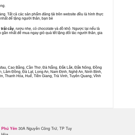
òng.
ng. Tất cả các sản phẩm đăng tải trên website đều là hình thực
 nhất để tặng người thân, bạn bè
 trái cây
, rượu nhẹ, có chocolate và đồ khô. Ngược lại nếu là
h gần nhất để mua ngay giỏ quà tết tặng đối tác người thân, gia
Cà Mau, Cao Bằng, Cần Thơ, Đà Nẵng, Đắk Lắk, Đắk Nông, Đồng
n, Lâm Đồng, Đà Lạt, Long An, Nam Định, Nghệ An, Ninh Bình,
n, Thanh Hóa, Huế, Tiền Giang, Trà Vinh, Tuyên Quang, Vĩnh
Phú Yên
30A Nguyễn Công Trứ, TP Tuy
Hòa