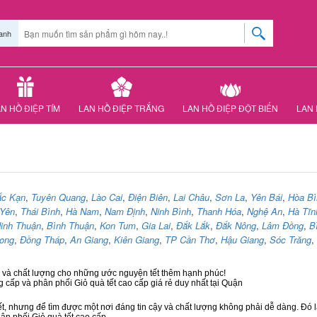
anh
N HỒ ĐIỆP TÍM
LAN HỒ ĐIỆP TRẮNG
LAN HỒ ĐIỆP ĐỘT BIẾN
LAN 
ắc Kạn
,
Tuyên Quang
,
Lào Cai
,
Điện Biên
,
Lai Châu
,
Sơn La
,
Yên Bái
,
Hòa Bì
Yên
,
Thái Bình
,
Hà Nam
,
Nam Định
,
Ninh Bình
,
Thanh Hóa
,
Nghệ An
,
Hà Tĩn
inh Thuận
,
Bình Thuận
,
Kon Tum
,
Gia Lai
,
Đắk Lắk
,
Đắk Nông
,
Lâm Đồng
,
B
Long
,
Đồng Tháp
,
An Giang
,
Kiên Giang
,
TP Cần Thơ
,
Hậu Giang
,
Sóc Trăng
,
ậy và chất lượng cho những ước nguyện tết thêm hạnh phúc!
g cấp và phân phối Giỏ quà tết cao cấp giá rẻ duy nhất tại Quận
ết, nhưng để tìm được một nơi đáng tin cậy và chất lượng không phải dễ dàng. Đó là