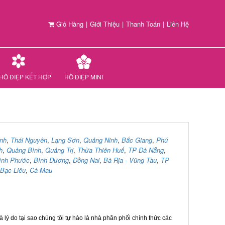
Giỏ Hàng
|
Giới Thiệu
|
Thanh Toán
|
Liên Hệ
HỒ ĐIỆP KẾT HỢP
HỒ ĐIỆP MINI
nh
,
Thái Nguyên
,
Lạng Sơn
,
Quảng Ninh
,
Bắc Giang
,
Phú
h
,
Quảng Bình
,
Quảng Trị
,
Thừa Thiên Huế
,
TP Đà Nẵng
,
ình Phước
,
Bình Dương
,
Đồng Nai
,
Bà Rịa - Vũng Tàu
,
TP
Bạc Liêu
,
Cà Mau
 lý do tại sao chúng tôi tự hào là nhà phân phối chính thức các