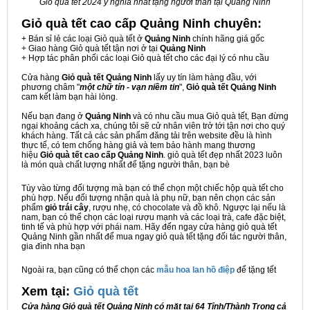
Giỏ quà tết 2024 ý nghĩa nhất tặng người thân tại Quảng Ninh
Giỏ quà tết cao cấp Quảng Ninh
chuyên:
+ Bán sỉ lẻ các loại Giỏ quà tết ở
Quảng Ninh
chính hãng giá gốc
+ Giao hàng Giỏ quà tết tận nơi ở tại
Quảng Ninh
+ Hợp tác phân phối các loại Giỏ quà tết cho các đại lý có nhu cầu
Cửa hàng
Giỏ quà tết Quảng Ninh
lấy uy tín làm hàng đầu, với
phương châm "
một chữ tín - vạn niềm tin
",
Giỏ quà tết Quảng Ninh
cam kết làm bạn hài lòng.
Nếu bạn đang ở
Quảng Ninh
và có nhu cầu mua Giỏ quà tết, Bạn đừng
ngại khoảng cách xa, chúng tôi sẽ cử nhân viên trở tới tận nơi cho quý
khách hàng. Tất cả các sản phẩm đăng tải trên website đều là hình
thực tế, có tem chống hàng giả và tem bảo hành mang thương
hiệu
Giỏ quà tết cao cấp Quảng Ninh
. giỏ quà tết đẹp nhất 2023 luôn
là món quà chất lượng nhất để tặng người thân, bạn bè
Tùy vào từng đối tượng mà bạn có thể chọn một chiếc hộp quà tết cho
phù hợp. Nếu đối tượng nhận quà là phụ nữ, bạn nên chọn các sản
phẩm
giỏ trái cây
, rượu nhẹ, có chocolate và đồ khô. Ngược lại nếu là
nam, bạn có thể chọn các loại rượu mạnh và các loại trà, cafe đặc biệt,
tinh tế và phù hợp với phái nam. Hãy đến ngay cửa hàng giỏ quà tết
Quảng Ninh gần nhất để mua ngay giỏ quà tết tặng đối tác người thân,
gia đình nha bạn
Ngoài ra, bạn cũng có thể chọn các
mẫu hoa lan hồ điệp
để tặng tết
Xem tại:
G
iỏ quà tết
Cửa hàng Giỏ quà tết Quảng Ninh có mặt tại 64 Tỉnh/Thành Trong cả