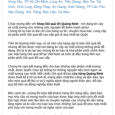
Vũng Tàu
,
TP Hồ Chí Minh
,
Long An
,
Tiền Giang
,
Bến Tre
,
Trà
Vinh
,
Vĩnh Long
,
Đồng Tháp
,
An Giang
,
Kiên Giang
,
TP Cần Thơ
,
Hậu Giang
,
Sóc Trăng
,
Bạc Liêu
,
Cà Mau
Chào mừng đến với
Shop Giỏ quà tết Quảng Ninh
- nơi đáng tin cậy
và chất lượng cho những ước nguyện tết thêm hạnh phúc!
Chúng tôi tự hào là địa chỉ cửa hàng uy tín, chuyên mua bán, cung cấp
và phân phối Giỏ quà tết cao cấp giá rẻ duy nhất tại Quận
Trên thị trường hiện nay, có vô vàn cửa hàng đại lý bán Giỏ quà tết,
nhưng để tìm được một nơi đáng tin cậy và chất lượng không phải dễ
dàng. Đó là lý do tại sao chúng tôi tự hào là nhà phân phối chính thức
các mặt hàng Giỏ quà tết tại Việt Nam và luôn đi đầu trong lĩnh vực
phân phối Giỏ quà tết cao cấp.
Chúng tôi cam kết mang đến cho bạn những sản phẩm chất lượng
nhất, được tuyển chọn kỹ lưỡng từ những nguyên liệu tươi ngon và
chất lượng cao nhất. Mỗi chiếc Giỏ quà tết tại
cửa hàng Quảng Ninh
được thiết kế tỉ mỉ và tinh tế, mang đậm chất thủ công và độc đáo, tạo
nên món quà tết thú vị và ý nghĩa dành tặng người thân yêu, đối tác
quý bề trên và đồng nghiệp thân thiết.
Bên cạnh đó, chúng tôi luôn đặt khách hàng lên hàng đầu, đảm bảo
mọi nhu cầu và mong muốn của bạn được đáp ứng một cách tốt nhất.
Đội ngũ nhân viên tận tâm và chuyên nghiệp của chúng tôi sẵn sàng
lắng nghe và tư vấn cho bạn lựa chọn những Giỏ quà tết phù hợp nhất,
phù hợp với mong muốn và ngân sách của bạn.