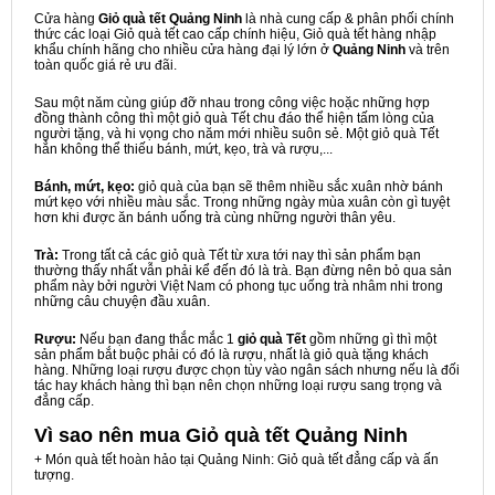
Cửa hàng
Giỏ quà tết Quảng Ninh
là nhà cung cấp & phân phối chính
thức các loại Giỏ quà tết cao cấp chính hiệu, Giỏ quà tết hàng nhập
khẩu chính hãng cho nhiều cửa hàng đại lý lớn ở
Quảng Ninh
và trên
toàn quốc giá rẻ ưu đãi.
Sau một năm cùng giúp đỡ nhau trong công việc hoặc những hợp
đồng thành công thì một giỏ quà Tết chu đáo thể hiện tấm lòng của
người tặng, và hi vọng cho năm mới nhiều suôn sẻ. Một giỏ quà Tết
hẳn không thể thiếu bánh, mứt, kẹo, trà và rượu,...
Bánh, mứt, kẹo:
giỏ quà của bạn sẽ thêm nhiều sắc xuân nhờ bánh
mứt kẹo với nhiều màu sắc. Trong những ngày mùa xuân còn gì tuyệt
hơn khi được ăn bánh uống trà cùng những người thân yêu.
Trà:
Trong tất cả các giỏ quà Tết từ xưa tới nay thì sản phẩm bạn
thường thấy nhất vẫn phải kể đến đó là trà. Bạn đừng nên bỏ qua sản
phẩm này bởi người Việt Nam có phong tục uống trà nhâm nhi trong
những câu chuyện đầu xuân.
Rượu:
Nếu bạn đang thắc mắc 1
giỏ quà Tết
gồm những gì thì một
sản phẩm bắt buộc phải có đó là rượu, nhất là giỏ quà tặng khách
hàng. Những loại rượu được chọn tùy vào ngân sách nhưng nếu là đối
tác hay khách hàng thì bạn nên chọn những loại rượu sang trọng và
đẳng cấp.
Vì sao nên mua
Giỏ quà tết Quảng Ninh
+ Món quà tết hoàn hảo tại Quảng Ninh: Giỏ quà tết đẳng cấp và ấn
tượng.