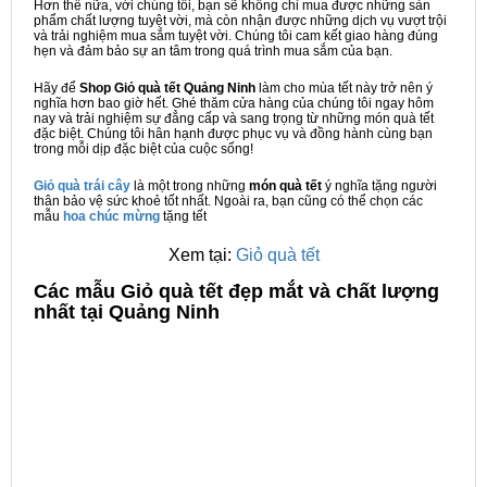
Hơn thế nữa, với chúng tôi, bạn sẽ không chỉ mua được những sản
phẩm chất lượng tuyệt vời, mà còn nhận được những dịch vụ vượt trội
và trải nghiệm mua sắm tuyệt vời. Chúng tôi cam kết giao hàng đúng
hẹn và đảm bảo sự an tâm trong quá trình mua sắm của bạn.
Hãy để
Shop Giỏ quà tết Quảng Ninh
làm cho mùa tết này trở nên ý
nghĩa hơn bao giờ hết. Ghé thăm cửa hàng của chúng tôi ngay hôm
nay và trải nghiệm sự đẳng cấp và sang trọng từ những món quà tết
đặc biệt. Chúng tôi hân hạnh được phục vụ và đồng hành cùng bạn
trong mỗi dịp đặc biệt của cuộc sống!
Giỏ quà trái cây
là một trong những
món quà tết
ý nghĩa tặng người
thân bảo vệ sức khoẻ tốt nhất. Ngoài ra, bạn cũng có thể chọn các
mẫu
hoa chúc mừng
tặng tết
Xem tại:
Giỏ quà tết
C
ác mẫu Giỏ quà tết đẹp mắt và chất lượng
nhất tại Quảng Ninh