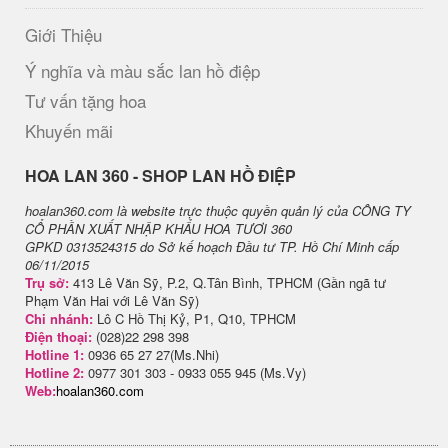
Giới Thiệu
Ý nghĩa và màu sắc lan hồ điệp
Tư vấn tặng hoa
Khuyến mãi
H​OA LAN 360 - SHOP LAN HỒ ĐIỆP
hoalan360.com là website trực thuộc quyền quản lý của CÔNG TY
CỔ PHẦN XUẤT NHẬP KHẨU HOA TƯƠI 360
GPKD 0313524315 do Sở kế hoạch Đầu tư TP. Hồ Chí Minh cấp
06/11/2015
Trụ sở:
413 Lê Văn Sỹ, P.2, Q.Tân Bình, TPHCM (Gần ngã tư
Phạm Văn Hai với Lê Văn Sỹ)
Chi nhánh:
Lô C Hồ Thị Kỷ, P1, Q10, TPHCM
Điện thoại:
(028)22 298 398
Hotline 1:
0936 65 27 27(Ms.Nhi)
Hotline 2:
0977 301 303 - 0933 055 945 (Ms.Vy)
Web:
hoalan360.com