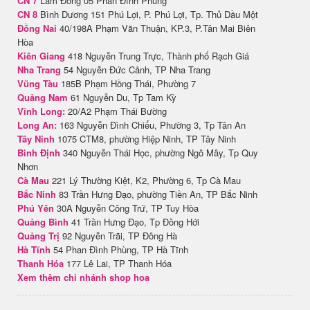
CN 7
Lâm Đồng 05 Phan Đình Phùng
CN 8
Bình Dương 151 Phú Lợi, P. Phú Lợi, Tp. Thủ Dầu Một
Đồng Nai
40/198A Phạm Văn Thuận, KP.3, P.Tân Mai Biên
Hòa
Kiên Giang
418 Nguyễn Trung Trực, Thành phố Rạch Giá
Nha Trang
54 Nguyễn Đức Cảnh, TP Nha Trang
Vũng Tàu
185B Phạm Hồng Thái, Phường 7
Quảng Nam
61 Nguyễn Du, Tp Tam Kỳ
Vĩnh Long:
20/A2 Phạm Thái Bường
Long An:
163 Nguyễn Đình Chiểu, Phường 3, Tp Tân An
Tây Ninh
1075 CTM8, phường Hiệp Ninh, TP Tây Ninh
Bình Định
340 Nguyễn Thái Học, phường Ngô Mây, Tp Quy
Nhơn
Cà Mau
221 Lý Thường Kiệt, K2, Phường 6, Tp Cà Mau
Bắc Ninh
83 Trần Hưng Đạo, phường Tiền An, TP Bắc Ninh
Phú Yên
30A Nguyễn Công Trứ, TP Tuy Hòa
Quảng Bình
41 Trần Hưng Đạo, Tp Đồng Hới
Quảng Trị
92 Nguyễn Trãi, TP Đông Hà
Hà Tĩnh
54 Phan Đình Phùng, TP Hà Tĩnh
Thanh Hóa
177 Lê Lai, TP Thanh Hóa
Xem thêm chi nhánh shop hoa