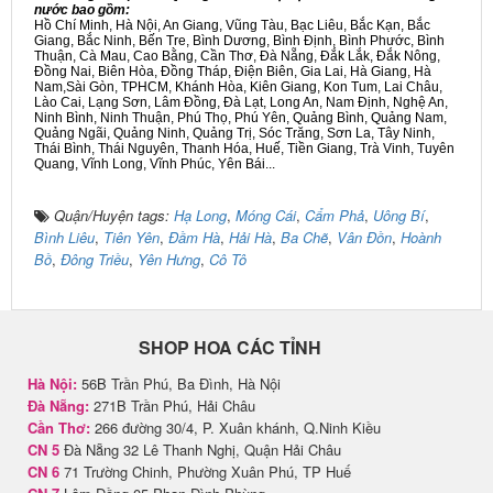
nước bao gồm:
Hồ Chí Minh, Hà Nội, An Giang, Vũng Tàu, Bạc Liêu, Bắc Kạn, Bắc
Giang, Bắc Ninh, Bến Tre, Bình Dương, Bình Định, Bình Phước, Bình
Thuận, Cà Mau, Cao Bằng, Cần Thơ, Đà Nẵng, Đắk Lắk, Đắk Nông,
Đồng Nai, Biên Hòa, Đồng Tháp, Điện Biên, Gia Lai, Hà Giang, Hà
Nam,Sài Gòn, TPHCM, Khánh Hòa, Kiên Giang, Kon Tum, Lai Châu,
Lào Cai, Lạng Sơn, Lâm Đồng, Đà Lạt, Long An, Nam Định, Nghệ An,
Ninh Bình, Ninh Thuận, Phú Thọ, Phú Yên, Quảng Bình, Quảng Nam,
Quảng Ngãi, Quảng Ninh, Quảng Trị, Sóc Trăng, Sơn La, Tây Ninh,
Thái Bình, Thái Nguyên, Thanh Hóa, Huế, Tiền Giang, Trà Vinh, Tuyên
Quang, Vĩnh Long, Vĩnh Phúc, Yên Bái...
Quận/Huyện tags:
Hạ Long
,
Móng Cái
,
Cẩm Phả
,
Uông Bí
,
Bình Liêu
,
Tiên Yên
,
Đầm Hà
,
Hải Hà
,
Ba Chẽ
,
Vân Đồn
,
Hoành
Bồ
,
Đông Triều
,
Yên Hưng
,
Cô Tô
SHOP HOA CÁC TỈNH
Hà Nội:
56B Trần Phú, Ba Đình, Hà Nội
Đà Nẵng:
271B Trần Phú, Hải Châu
Cần Thơ:
266 đường 30/4, P. Xuân khánh, Q.Ninh Kiều
CN 5
Đà Nẵng 32 Lê Thanh Nghị, Quận Hải Châu
CN 6
71 Trường Chinh, Phường Xuân Phú, TP Huế