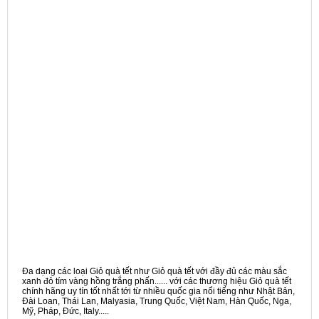
Đa dạng các loại Giỏ quà tết như Giỏ quà tết với đầy đủ các màu sắc
xanh đỏ tím vàng hồng trắng phấn...... với các thương hiệu Giỏ quà tết
chính hãng uy tín tốt nhất tới từ nhiều quốc gia nổi tiếng như Nhật Bản,
Đài Loan, Thái Lan, Malyasia, Trung Quốc, Việt Nam, Hàn Quốc, Nga,
Mỹ, Pháp, Đức, Italy.....