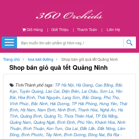
Giỏ Hàng
|
Giới Thiệu
|
Thanh Toán
|
Liên Hệ
Trang chủ
hoa tươi đường
Shop bán giỏ quà tết Quảng Ninh
Shop bán giỏ quà tết Quảng Ninh
Tỉnh/Thành phố tags:
TP Hà Nội
,
Hà Giang
,
Cao Bằng
,
Bắc
Kạn
,
Tuyên Quang
,
Lào Cai
,
Điện Biên
,
Lai Châu
,
Sơn La
,
Yên
Bái
,
Hòa Bình
,
Thái Nguyên
,
Lạng Sơn
,
Bắc Giang
,
Phú Thọ
,
Vĩnh Phúc
,
Bắc Ninh
,
Hải Dương
,
TP Hải Phòng
,
Hưng Yên
,
Thái
Bình
,
Hà Nam
,
Nam Định
,
Ninh Bình
,
Thanh Hóa
,
Nghệ An
,
Hà
Tĩnh
,
Quảng Bình
,
Quảng Trị
,
Thừa Thiên Huế
,
TP Đà Nẵng
,
Quảng Nam
,
Quảng Ngãi
,
Bình Định
,
Phú Yên
,
Khánh Hòa
,
Ninh
Thuận
,
Bình Thuận
,
Kon Tum
,
Gia Lai
,
Đắk Lắk
,
Đắk Nông
,
Lâm
Đồng
,
Bình Phước
,
Tây Ninh
,
Bình Dương
,
Đồng Nai
,
Bà Rịa -