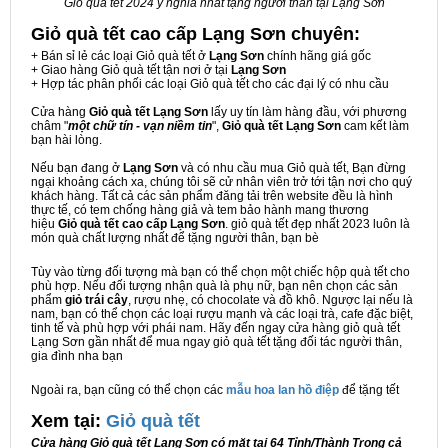
Giỏ quà tết 2024 ý nghĩa nhất tặng người thân tại Lạng Sơn
Giỏ quà tết cao cấp Lạng Sơn
chuyên:
+ Bán sỉ lẻ các loại Giỏ quà tết ở
Lạng Sơn
chính hãng giá gốc
+ Giao hàng Giỏ quà tết tận nơi ở tại
Lạng Sơn
+ Hợp tác phân phối các loại Giỏ quà tết cho các đại lý có nhu cầu
Cửa hàng
Giỏ quà tết Lạng Sơn
lấy uy tín làm hàng đầu, với phương
châm "
một chữ tín - vạn niềm tin
",
Giỏ quà tết Lạng Sơn
cam kết làm
bạn hài lòng.
Nếu bạn đang ở
Lạng Sơn
và có nhu cầu mua Giỏ quà tết, Bạn đừng
ngại khoảng cách xa, chúng tôi sẽ cử nhân viên trở tới tận nơi cho quý
khách hàng. Tất cả các sản phẩm đăng tải trên website đều là hình
thực tế, có tem chống hàng giả và tem bảo hành mang thương
hiệu
Giỏ quà tết cao cấp Lạng Sơn
. giỏ quà tết đẹp nhất 2023 luôn là
món quà chất lượng nhất để tặng người thân, bạn bè
Tùy vào từng đối tượng mà bạn có thể chọn một chiếc hộp quà tết cho
phù hợp. Nếu đối tượng nhận quà là phụ nữ, bạn nên chọn các sản
phẩm
giỏ trái cây
, rượu nhẹ, có chocolate và đồ khô. Ngược lại nếu là
nam, bạn có thể chọn các loại rượu mạnh và các loại trà, cafe đặc biệt,
tinh tế và phù hợp với phái nam. Hãy đến ngay cửa hàng giỏ quà tết
Lạng Sơn gần nhất để mua ngay giỏ quà tết tặng đối tác người thân,
gia đình nha bạn
Ngoài ra, bạn cũng có thể chọn các
mẫu hoa lan hồ điệp
để tặng tết
Xem tại:
G
iỏ quà tết
Cửa hàng Giỏ quà tết Lạng Sơn có mặt tại 64 Tỉnh/Thành Trong cả