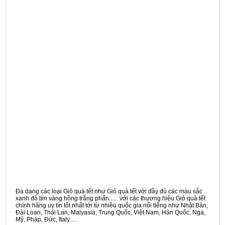
Đa dạng các loại Giỏ quà tết như Giỏ quà tết với đầy đủ các màu sắc
xanh đỏ tím vàng hồng trắng phấn...... với các thương hiệu Giỏ quà tết
chính hãng uy tín tốt nhất tới từ nhiều quốc gia nổi tiếng như Nhật Bản,
Đài Loan, Thái Lan, Malyasia, Trung Quốc, Việt Nam, Hàn Quốc, Nga,
Mỹ, Pháp, Đức, Italy.....