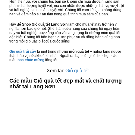
Hơn thế nữa, với chúng tôi, bạn sẽ không chỉ mua được những sản
phẩm chất lượng tuyệt vời, mà còn nhận được những dịch vụ vượt trội
và trải nghiệm mua sắm tuyệt vời. Chúng tôi cam kết giao hàng đúng
hẹn và đảm bảo sự an tâm trong quá trình mua sắm của bạn.
Hãy để
Shop Giỏ quà tết Lạng Sơn
làm cho mùa tết này trở nên ý
nghĩa hơn bao giờ hết. Ghé thăm cửa hàng của chúng tôi ngay hôm
nay và trải nghiệm sự đẳng cấp và sang trọng từ những món quà tết
đặc biệt. Chúng tôi hân hạnh được phục vụ và đồng hành cùng bạn
trong mỗi dịp đặc biệt của cuộc sống!
Giỏ quà trái cây
là một trong những
món quà tết
ý nghĩa tặng người
thân bảo vệ sức khoẻ tốt nhất. Ngoài ra, bạn cũng có thể chọn các
mẫu
hoa chúc mừng
tặng tết
Xem tại:
Giỏ quà tết
C
ác mẫu Giỏ quà tết đẹp mắt và chất lượng
nhất tại Lạng Sơn