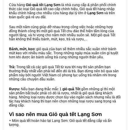
Cửa hàng
Giỏ quà tết Lạng Sơn
là nhà cung cấp & phân phối chính
thức các loại Giỏ quà tết cao cấp chính hiệu, Giỏ quà tết hàng nhập
khẩu chính hãng cho nhiều cửa hàng đại lý lớn ở
Lạng Sơn
và trên
toàn quốc giá rẻ ưu đãi.
Sau một năm cùng giúp đỡ nhau trong công việc hoặc những hợp
đồng thành công thì một giỏ quà Tết chu đáo thể hiện tấm lòng của
người tặng, và hi vọng cho năm mới nhiều suôn sẻ. Một giỏ quà Tết
hẳn không thể thiếu bánh, mứt, kẹo, trà và rượu,...
Bánh, mứt, kẹo:
giỏ quà của bạn sẽ thêm nhiều sắc xuân nhờ bánh
mứt kẹo với nhiều màu sắc. Trong những ngày mùa xuân còn gì tuyệt
hơn khi được ăn bánh uống trà cùng những người thân yêu.
Trà:
Trong tất cả các giỏ quà Tết từ xưa tới nay thì sản phẩm bạn
thường thấy nhất vẫn phải kể đến đó là trà. Bạn đừng nên bỏ qua sản
phẩm này bởi người Việt Nam có phong tục uống trà nhâm nhi trong
những câu chuyện đầu xuân.
Rượu:
Nếu bạn đang thắc mắc 1
giỏ quà Tết
gồm những gì thì một
sản phẩm bắt buộc phải có đó là rượu, nhất là giỏ quà tặng khách
hàng. Những loại rượu được chọn tùy vào ngân sách nhưng nếu là đối
tác hay khách hàng thì bạn nên chọn những loại rượu sang trọng và
đẳng cấp.
Vì sao nên mua
Giỏ quà tết Lạng Sơn
+ Món quà tết hoàn hảo tại Lạng Sơn: Giỏ quà tết đẳng cấp và ấn
tượng.