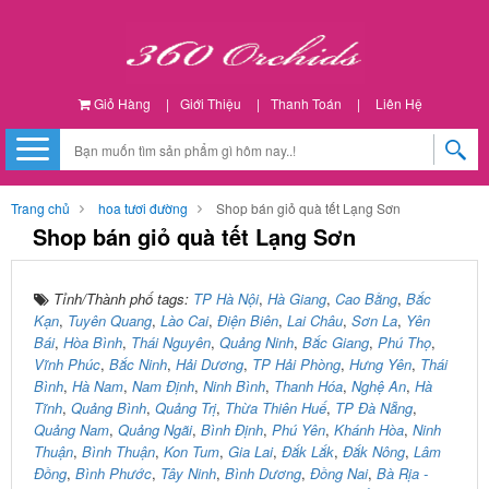
Giỏ Hàng
|
Giới Thiệu
|
Thanh Toán
|
Liên Hệ
Trang chủ
hoa tươi đường
Shop bán giỏ quà tết Lạng Sơn
Shop bán giỏ quà tết Lạng Sơn
Tỉnh/Thành phố tags:
TP Hà Nội
,
Hà Giang
,
Cao Bằng
,
Bắc
Kạn
,
Tuyên Quang
,
Lào Cai
,
Điện Biên
,
Lai Châu
,
Sơn La
,
Yên
Bái
,
Hòa Bình
,
Thái Nguyên
,
Quảng Ninh
,
Bắc Giang
,
Phú Thọ
,
Vĩnh Phúc
,
Bắc Ninh
,
Hải Dương
,
TP Hải Phòng
,
Hưng Yên
,
Thái
Bình
,
Hà Nam
,
Nam Định
,
Ninh Bình
,
Thanh Hóa
,
Nghệ An
,
Hà
Tĩnh
,
Quảng Bình
,
Quảng Trị
,
Thừa Thiên Huế
,
TP Đà Nẵng
,
Quảng Nam
,
Quảng Ngãi
,
Bình Định
,
Phú Yên
,
Khánh Hòa
,
Ninh
Thuận
,
Bình Thuận
,
Kon Tum
,
Gia Lai
,
Đắk Lắk
,
Đắk Nông
,
Lâm
Đồng
,
Bình Phước
,
Tây Ninh
,
Bình Dương
,
Đồng Nai
,
Bà Rịa -