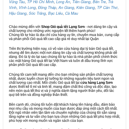
Vũng Tàu
,
TP Hồ Chí Minh
,
Long An
,
Tiền Giang
,
Bến Tre
,
Trà
Vinh
,
Vĩnh Long
,
Đồng Tháp
,
An Giang
,
Kiên Giang
,
TP Cần Thơ
,
Hậu Giang
,
Sóc Trăng
,
Bạc Liêu
,
Cà Mau
Chào mừng đến với
Shop Giỏ quà tết Lạng Sơn
- nơi đáng tin cậy và
chất lượng cho những ước nguyện tết thêm hạnh phúc!
Chúng tôi tự hào là địa chỉ cửa hàng uy tín, chuyên mua bán, cung cấp
và phân phối Giỏ quà tết cao cấp giá rẻ duy nhất tại Quận
Trên thị trường hiện nay, có vô vàn cửa hàng đại lý bán Giỏ quà tết,
nhưng để tìm được một nơi đáng tin cậy và chất lượng không phải dễ
dàng. Đó là lý do tại sao chúng tôi tự hào là nhà phân phối chính thức
các mặt hàng Giỏ quà tết tại Việt Nam và luôn đi đầu trong lĩnh vực
phân phối Giỏ quà tết cao cấp.
Chúng tôi cam kết mang đến cho bạn những sản phẩm chất lượng
nhất, được tuyển chọn kỹ lưỡng từ những nguyên liệu tươi ngon và
chất lượng cao nhất. Mỗi chiếc Giỏ quà tết tại
cửa hàng Lạng Sơn
được thiết kế tỉ mỉ và tinh tế, mang đậm chất thủ công và độc đáo, tạo
nên món quà tết thú vị và ý nghĩa dành tặng người thân yêu, đối tác
quý bề trên và đồng nghiệp thân thiết.
Bên cạnh đó, chúng tôi luôn đặt khách hàng lên hàng đầu, đảm bảo
mọi nhu cầu và mong muốn của bạn được đáp ứng một cách tốt nhất.
Đội ngũ nhân viên tận tâm và chuyên nghiệp của chúng tôi sẵn sàng
lắng nghe và tư vấn cho bạn lựa chọn những Giỏ quà tết phù hợp nhất,
phù hợp với mong muốn và ngân sách của bạn.