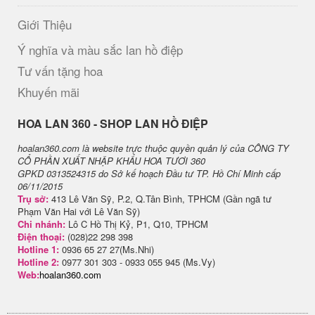
Giới Thiệu
Ý nghĩa và màu sắc lan hồ điệp
Tư vấn tặng hoa
Khuyến mãi
H​OA LAN 360 - SHOP LAN HỒ ĐIỆP
hoalan360.com là website trực thuộc quyền quản lý của CÔNG TY
CỔ PHẦN XUẤT NHẬP KHẨU HOA TƯƠI 360
GPKD 0313524315 do Sở kế hoạch Đầu tư TP. Hồ Chí Minh cấp
06/11/2015
Trụ sở:
413 Lê Văn Sỹ, P.2, Q.Tân Bình, TPHCM (Gần ngã tư
Phạm Văn Hai với Lê Văn Sỹ)
Chi nhánh:
Lô C Hồ Thị Kỷ, P1, Q10, TPHCM
Điện thoại:
(028)22 298 398
Hotline 1:
0936 65 27 27(Ms.Nhi)
Hotline 2:
0977 301 303 - 0933 055 945 (Ms.Vy)
Web:
hoalan360.com