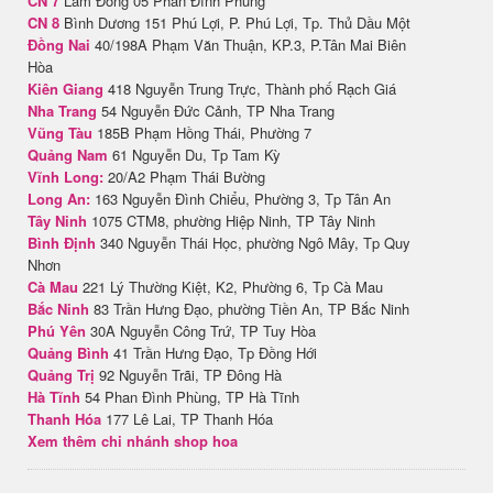
CN 7
Lâm Đồng 05 Phan Đình Phùng
CN 8
Bình Dương 151 Phú Lợi, P. Phú Lợi, Tp. Thủ Dầu Một
Đồng Nai
40/198A Phạm Văn Thuận, KP.3, P.Tân Mai Biên
Hòa
Kiên Giang
418 Nguyễn Trung Trực, Thành phố Rạch Giá
Nha Trang
54 Nguyễn Đức Cảnh, TP Nha Trang
Vũng Tàu
185B Phạm Hồng Thái, Phường 7
Quảng Nam
61 Nguyễn Du, Tp Tam Kỳ
Vĩnh Long:
20/A2 Phạm Thái Bường
Long An:
163 Nguyễn Đình Chiểu, Phường 3, Tp Tân An
Tây Ninh
1075 CTM8, phường Hiệp Ninh, TP Tây Ninh
Bình Định
340 Nguyễn Thái Học, phường Ngô Mây, Tp Quy
Nhơn
Cà Mau
221 Lý Thường Kiệt, K2, Phường 6, Tp Cà Mau
Bắc Ninh
83 Trần Hưng Đạo, phường Tiền An, TP Bắc Ninh
Phú Yên
30A Nguyễn Công Trứ, TP Tuy Hòa
Quảng Bình
41 Trần Hưng Đạo, Tp Đồng Hới
Quảng Trị
92 Nguyễn Trãi, TP Đông Hà
Hà Tĩnh
54 Phan Đình Phùng, TP Hà Tĩnh
Thanh Hóa
177 Lê Lai, TP Thanh Hóa
Xem thêm chi nhánh shop hoa