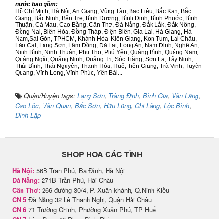
nước bao gồm:
Hồ Chí Minh, Hà Nội, An Giang, Vũng Tàu, Bạc Liêu, Bắc Kạn, Bắc
Giang, Bắc Ninh, Bến Tre, Bình Dương, Bình Định, Bình Phước, Bình
Thuận, Cà Mau, Cao Bằng, Cần Thơ, Đà Nẵng, Đắk Lắk, Đắk Nông,
Đồng Nai, Biên Hòa, Đồng Tháp, Điện Biên, Gia Lai, Hà Giang, Hà
Nam,Sài Gòn, TPHCM, Khánh Hòa, Kiên Giang, Kon Tum, Lai Châu,
Lào Cai, Lạng Sơn, Lâm Đồng, Đà Lạt, Long An, Nam Định, Nghệ An,
Ninh Bình, Ninh Thuận, Phú Thọ, Phú Yên, Quảng Bình, Quảng Nam,
Quảng Ngãi, Quảng Ninh, Quảng Trị, Sóc Trăng, Sơn La, Tây Ninh,
Thái Bình, Thái Nguyên, Thanh Hóa, Huế, Tiền Giang, Trà Vinh, Tuyên
Quang, Vĩnh Long, Vĩnh Phúc, Yên Bái...
Quận/Huyện tags:
Lạng Sơn
,
Tràng Định
,
Bình Gia
,
Văn Lãng
,
Cao Lộc
,
Văn Quan
,
Bắc Sơn
,
Hữu Lũng
,
Chi Lăng
,
Lộc Bình
,
Đình Lập
SHOP HOA CÁC TỈNH
Hà Nội:
56B Trần Phú, Ba Đình, Hà Nội
Đà Nẵng:
271B Trần Phú, Hải Châu
Cần Thơ:
266 đường 30/4, P. Xuân khánh, Q.Ninh Kiều
CN 5
Đà Nẵng 32 Lê Thanh Nghị, Quận Hải Châu
CN 6
71 Trường Chinh, Phường Xuân Phú, TP Huế