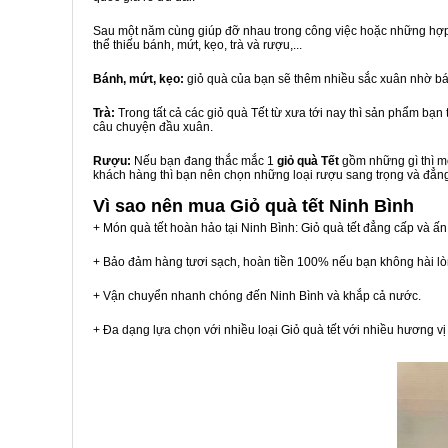
Sau một năm cùng giúp đỡ nhau trong công việc hoặc những hợp đ
thể thiếu bánh, mứt, kẹo, trà và rượu,...
Bánh, mứt, kẹo:
giỏ quà của bạn sẽ thêm nhiều sắc xuân nhờ bá
Trà:
Trong tất cả các giỏ quà Tết từ xưa tới nay thì sản phẩm bạ
câu chuyện đầu xuân.
Rượu:
Nếu bạn đang thắc mắc 1
giỏ quà Tết
gồm những gì thì mộ
khách hàng thì bạn nên chọn những loại rượu sang trọng và đẳn
Vì sao nên mua
Giỏ quà tết Ninh Bình
+ Món quà tết hoàn hảo tại Ninh Bình: Giỏ quà tết đẳng cấp và ấn
+ Bảo đảm hàng tươi sạch, hoàn tiền 100% nếu bạn không hài l
+ Vận chuyển nhanh chóng đến Ninh Bình và khắp cả nước.
+ Đa dạng lựa chọn với nhiều loại Giỏ quà tết với nhiều hương 