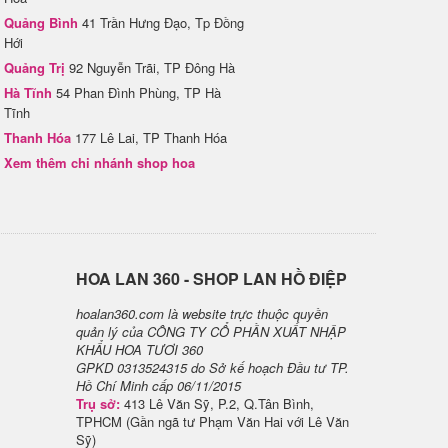
Quảng Bình
41 Trần Hưng Đạo, Tp Đồng
Hới
Quảng Trị
92 Nguyễn Trãi, TP Đông Hà
Hà Tĩnh
54 Phan Đình Phùng, TP Hà
Tĩnh
Thanh Hóa
177 Lê Lai, TP Thanh Hóa
Xem thêm chi nhánh shop hoa
H​OA LAN 360 - SHOP LAN HỒ ĐIỆP
hoalan360.com là website trực thuộc quyền
quản lý của CÔNG TY CỔ PHẦN XUẤT NHẬP
KHẨU HOA TƯƠI 360
GPKD 0313524315 do Sở kế hoạch Đầu tư TP.
Hồ Chí Minh cấp 06/11/2015
Trụ sở:
413 Lê Văn Sỹ, P.2, Q.Tân Bình,
TPHCM (Gần ngã tư Phạm Văn Hai với Lê Văn
Sỹ)