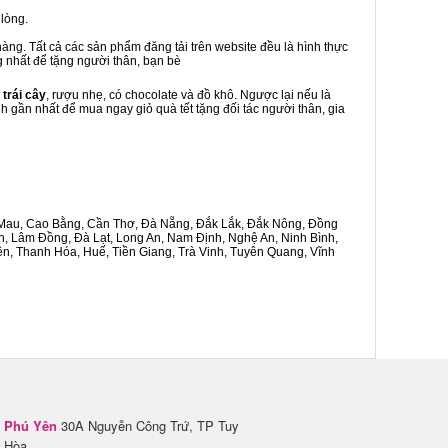
lòng.
àng. Tất cả các sản phẩm đăng tải trên website đều là hình thực
g nhất để tặng người thân, bạn bè
 trái cây
, rượu nhẹ, có chocolate và đồ khô. Ngược lại nếu là
nh gần nhất để mua ngay giỏ quà tết tặng đối tác người thân, gia
Cà Mau, Cao Bằng, Cần Thơ, Đà Nẵng, Đắk Lắk, Đắk Nông, Đồng
n, Lâm Đồng, Đà Lạt, Long An, Nam Định, Nghệ An, Ninh Bình,
n, Thanh Hóa, Huế, Tiền Giang, Trà Vinh, Tuyên Quang, Vĩnh
Phú Yên
30A Nguyễn Công Trứ, TP Tuy
Hòa