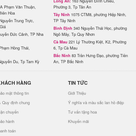
Long An:
163 Nguyễn Đình Chiểu,
A Phạm Văn Thuận,
Phường 3, Tp Tân An
Biên Hòa
Tây Ninh
1075 CTM8, phường Hiệp Ninh,
Nguyễn Trung Trực,
TP Tây Ninh
Giá
Bình Định
340 Nguyễn Thái Học, phường
uyễn Đức Cảnh, TP Nha
Ngô Mây, Tp Quy Nhơn
Cà Mau
221 Lý Thường Kiệt, K2, Phường
Phạm Hồng Thái,
6, Tp Cà Mau
Bắc Ninh
83 Trần Hưng Đạo, phường Tiền
Nguyễn Du, Tp Tam Kỳ
An, TP Bắc Ninh
KHÁCH HÀNG
TIN TỨC
ảo mật thông tin
Giới Thiệu
& Quy định chung
Ý nghĩa và màu sắc lan hồ điệp
vận chuyển
Tư vấn tặng hoa
bảo hành
Khuyến mãi
hanh toán