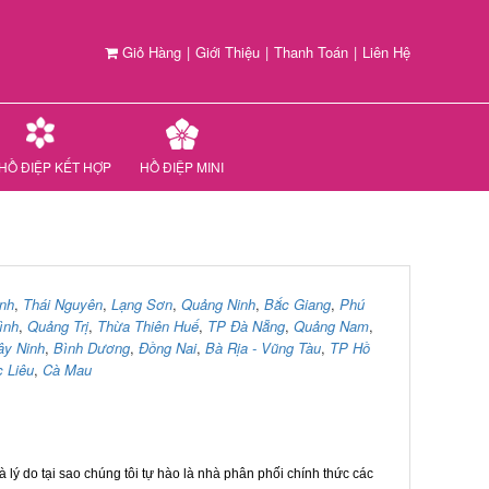
Giỏ Hàng
|
Giới Thiệu
|
Thanh Toán
|
Liên Hệ
HỒ ĐIỆP KẾT HỢP
HỒ ĐIỆP MINI
nh
,
Thái Nguyên
,
Lạng Sơn
,
Quảng Ninh
,
Bắc Giang
,
Phú
ình
,
Quảng Trị
,
Thừa Thiên Huế
,
TP Đà Nẵng
,
Quảng Nam
,
ây Ninh
,
Bình Dương
,
Đồng Nai
,
Bà Rịa - Vũng Tàu
,
TP Hồ
 Liêu
,
Cà Mau
 lý do tại sao chúng tôi tự hào là nhà phân phối chính thức các