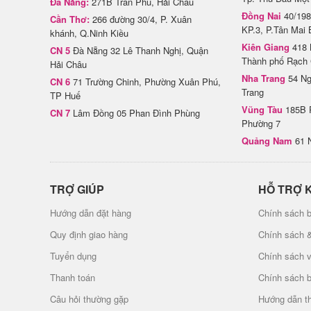
Đà Nẵng:
271B Trần Phú, Hải Châu
Đồng Nai
40/198
Cần Thơ:
266 đường 30/4, P. Xuân
KP.3, P.Tân Mai 
khánh, Q.Ninh Kiều
Kiên Giang
418 
CN 5
Đà Nẵng 32 Lê Thanh Nghị, Quận
Thành phố Rạch 
Hải Châu
Nha Trang
54 Ng
CN 6
71 Trường Chinh, Phường Xuân Phú,
Trang
TP Huế
Vũng Tàu
185B 
CN 7
Lâm Đồng 05 Phan Đình Phùng
Phường 7
Quảng Nam
61 
TRỢ GIÚP
HỖ TRỢ 
Hướng dẫn đặt hàng
Chính sách b
Quy định giao hàng
Chính sách 
Tuyển dụng
Chính sách 
Thanh toán
Chính sách 
Câu hỏi thường gặp
Hướng dẫn t