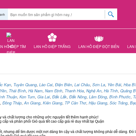
anh
N HỒ ĐIỆP TÍM
LAN HỒ ĐIỆP TRẮNG
LAN HỒ ĐIỆP ĐỘT BIẾN
LAN 
ắc Kạn
,
Tuyên Quang
,
Lào Cai
,
Điện Biên
,
Lai Châu
,
Sơn La
,
Yên Bái
,
Hòa Bì
Yên
,
Thái Bình
,
Hà Nam
,
Nam Định
,
Thanh Hóa
,
Nghệ An
,
Hà Tĩnh
,
Quảng B
ình Thuận
,
Kon Tum
,
Gia Lai
,
Đắk Lắk
,
Đắk Nông
,
Lâm Đồng
,
Bình Phước
,
T
,
Đồng Tháp
,
An Giang
,
Kiên Giang
,
TP Cần Thơ
,
Hậu Giang
,
Sóc Trăng
,
Bạc
cậy và chất lượng cho những ước nguyện tết thêm hạnh phúc!
g cấp và phân phối Giỏ quà tết cao cấp giá rẻ duy nhất tại Quận
ết, nhưng để tìm được một nơi đáng tin cậy và chất lượng không phải dễ dàng. Đó là