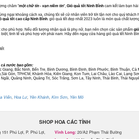
ương châm "
một chữ tín - vạn niềm tin
",
Giỏ quà tết Ninh Bình
cam kết làm bạn hài 
ng ngại khoảng cách xa, chúng tôi sẽ cử nhân viên trở tới tận nơi cho quý khách h
ỏ quà tết cao cấp Ninh Bình
. giỏ quà tết đẹp nhất 2023 luôn là món quà chất lượn
ết cho phù hợp. Nếu đối tượng nhận quà là phụ nữ, bạn nên chọn các sản phẩm
giỏ
c biệt, tinh tế và phù hợp với phái nam. Hãy đến ngay cửa hàng giỏ quà tết Ninh Bì
tết
ng cả nước bao gồm:
Bắc Giang, Bắc Ninh, Bến Tre, Bình Dương, Bình Định, Bình Phước, Bình Thuận, 
am,Sài Gòn, TPHCM, Khánh Hòa, Kiên Giang, Kon Tum, Lai Châu, Lào Cai, Lạng Sơ
ãi, Quảng Ninh, Quảng Trị, Sóc Trăng, Sơn La, Tây Ninh, Thái Bình, Thái Nguyê
a Viễn
,
Hoa Lư
,
Yên Khánh
,
Kim Sơn
,
Yên Mô
SHOP HOA CÁC TỈNH
151 Phú Lợi, P. Phú Lợi,
Vĩnh Long:
20/A2 Phạm Thái Bường