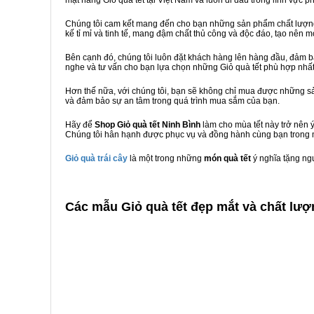
mặt hàng Giỏ quà tết tại Việt Nam và luôn đi đầu trong lĩnh vực p
Chúng tôi cam kết mang đến cho bạn những sản phẩm chất lượng n
kế tỉ mỉ và tinh tế, mang đậm chất thủ công và độc đáo, tạo nên mó
Bên cạnh đó, chúng tôi luôn đặt khách hàng lên hàng đầu, đảm 
nghe và tư vấn cho bạn lựa chọn những Giỏ quà tết phù hợp nhấ
Hơn thế nữa, với chúng tôi, bạn sẽ không chỉ mua được những sả
và đảm bảo sự an tâm trong quá trình mua sắm của bạn.
Hãy để
Shop Giỏ quà tết Ninh Bình
làm cho mùa tết này trở nên 
Chúng tôi hân hạnh được phục vụ và đồng hành cùng bạn trong m
Giỏ quà trái cây
là một trong những
món quà tết
ý nghĩa tặng ng
C
ác mẫu Giỏ quà tết đẹp mắt và chất lượ