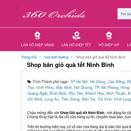
Tìm nh
LAN HỒ ĐIỆP VÀNG
LAN HỒ ĐIỆP TẾT
HỒ ĐIỆP VIP
LA
Trang chủ
hoa tươi đường
Shop bán giỏ quà tết Ninh Bình
Shop bán giỏ quà tết Ninh Bình
Tỉnh/Thành phố tags:
TP Hà Nội
,
Hà Giang
,
Cao Bằng
,
B
Thọ
,
Vĩnh Phúc
,
Bắc Ninh
,
Hải Dương
,
TP Hải Phòng
,
Hưng 
Quảng Ngãi
,
Bình Định
,
Phú Yên
,
Khánh Hòa
,
Ninh Thuận
,
B
Chí Minh
,
Long An
,
Tiền Giang
,
Bến Tre
,
Trà Vinh
,
Vĩnh Long
Chào mừng đến với
Shop Giỏ quà tết Ninh Bình
- nơi đáng tin 
Chúng tôi tự hào là địa chỉ cửa hàng uy tín, chuyên mua bán, cun
Trên thị trường hiện nay, có vô vàn cửa hàng đại lý bán Giỏ quà t