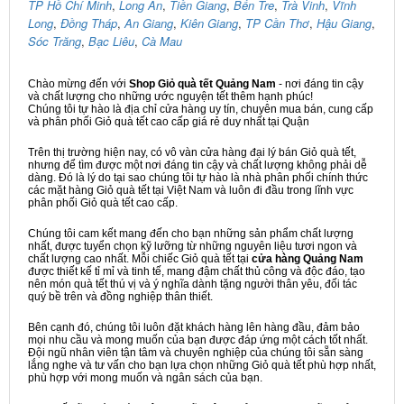
TP Hồ Chí Minh
,
Long An
,
Tiền Giang
,
Bến Tre
,
Trà Vinh
,
Vĩnh
Long
,
Đồng Tháp
,
An Giang
,
Kiên Giang
,
TP Cần Thơ
,
Hậu Giang
,
Sóc Trăng
,
Bạc Liêu
,
Cà Mau
Chào mừng đến với
Shop Giỏ quà tết Quảng Nam
- nơi đáng tin cậy
và chất lượng cho những ước nguyện tết thêm hạnh phúc!
Chúng tôi tự hào là địa chỉ cửa hàng uy tín, chuyên mua bán, cung cấp
và phân phối Giỏ quà tết cao cấp giá rẻ duy nhất tại Quận
Trên thị trường hiện nay, có vô vàn cửa hàng đại lý bán Giỏ quà tết,
nhưng để tìm được một nơi đáng tin cậy và chất lượng không phải dễ
dàng. Đó là lý do tại sao chúng tôi tự hào là nhà phân phối chính thức
các mặt hàng Giỏ quà tết tại Việt Nam và luôn đi đầu trong lĩnh vực
phân phối Giỏ quà tết cao cấp.
Chúng tôi cam kết mang đến cho bạn những sản phẩm chất lượng
nhất, được tuyển chọn kỹ lưỡng từ những nguyên liệu tươi ngon và
chất lượng cao nhất. Mỗi chiếc Giỏ quà tết tại
cửa hàng Quảng Nam
được thiết kế tỉ mỉ và tinh tế, mang đậm chất thủ công và độc đáo, tạo
nên món quà tết thú vị và ý nghĩa dành tặng người thân yêu, đối tác
quý bề trên và đồng nghiệp thân thiết.
Bên cạnh đó, chúng tôi luôn đặt khách hàng lên hàng đầu, đảm bảo
mọi nhu cầu và mong muốn của bạn được đáp ứng một cách tốt nhất.
Đội ngũ nhân viên tận tâm và chuyên nghiệp của chúng tôi sẵn sàng
lắng nghe và tư vấn cho bạn lựa chọn những Giỏ quà tết phù hợp nhất,
phù hợp với mong muốn và ngân sách của bạn.