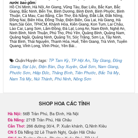
nước bao gồm:
Hồ Chí Minh, Hà Nội, An Giang, Vũng Tàu, Bạc Liêu, Bắc Kạn, Bắc
Giang, Bắc Ninh, Bến Tre, Bình Dương, Bình Định, Bình Phước, Bình
Thuận, Cà Mau, Cao Bằng, Cần Thơ, Đà Nẵng, Đắk Lắk, Đắk Nông,
Đồng Nai, Biên Hòa, Đồng Tháp, Điện Biên, Gia Lai, Hà Giang, Hà
Nam,Sài Gòn, TPHCM, Khánh Hòa, Kiên Giang, Kon Tum, Lai Châu,
Lào Cai, Lạng Sơn, Lâm Đồng, Đà Lạt, Long An, Nam Định, Nghệ An,
Ninh Bình, Ninh Thuận, Phú Thọ, Phú Yên, Quảng Bình, Quảng Nam,
Quảng Ngãi, Quảng Ninh, Quảng Trị, Sóc Trăng, Sơn La, Tây Ninh,
Thái Bình, Thái Nguyên, Thanh Hóa, Huế, Tiền Giang, Trà Vinh, Tuyên
Quang, Vĩnh Long, Vĩnh Phúc, Yên Bái...
Quận/Huyện tags:
TP Tam Kỳ
,
TP Hội An
,
Tây Giang
,
Đông
Giang
,
Đại Lộc
,
Điện Bàn
,
Duy Xuyên
,
Quế Sơn
,
Nam Giang
,
Phước Sơn
,
Hiệp Đức
,
Thăng Bình
,
Tiên Phước
,
Bắc Trà My
,
Nam Trà My
,
Núi Thành
,
Phú Ninh
,
Nông Sơn
SHOP HOA CÁC TỈNH
Hà Nội:
56B Trần Phú, Ba Đình, Hà Nội
Đà Nẵng:
271B Trần Phú, Hải Châu
Cần Thơ:
266 đường 30/4, P. Xuân khánh, Q.Ninh Kiều
CN 5
Đà Nẵng 32 Lê Thanh Nghị, Quận Hải Châu