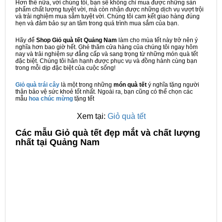
Hơn thế nữa, với chúng tôi, bạn sẽ không chỉ mua được những sản
phẩm chất lượng tuyệt vời, mà còn nhận được những dịch vụ vượt trội
và trải nghiệm mua sắm tuyệt vời. Chúng tôi cam kết giao hàng đúng
hẹn và đảm bảo sự an tâm trong quá trình mua sắm của bạn.
Hãy để
Shop Giỏ quà tết Quảng Nam
làm cho mùa tết này trở nên ý
nghĩa hơn bao giờ hết. Ghé thăm cửa hàng của chúng tôi ngay hôm
nay và trải nghiệm sự đẳng cấp và sang trọng từ những món quà tết
đặc biệt. Chúng tôi hân hạnh được phục vụ và đồng hành cùng bạn
trong mỗi dịp đặc biệt của cuộc sống!
Giỏ quà trái cây
là một trong những
món quà tết
ý nghĩa tặng người
thân bảo vệ sức khoẻ tốt nhất. Ngoài ra, bạn cũng có thể chọn các
mẫu
hoa chúc mừng
tặng tết
Xem tại:
Giỏ quà tết
C
ác mẫu Giỏ quà tết đẹp mắt và chất lượng
nhất tại Quảng Nam