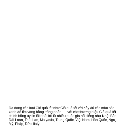
Đa dạng các loại Giỏ quà tết như Giỏ quà tết với đầy đủ các màu sắc
xanh đỏ tím vàng hồng trắng phấn...... với các thương hiệu Giỏ quà tết
chính hãng uy tín tốt nhất tới từ nhiều quốc gia nổi tiếng như Nhật Bản,
Đài Loan, Thái Lan, Malyasia, Trung Quốc, Việt Nam, Hàn Quốc, Nga,
Mỹ, Pháp, Đức, Italy.....