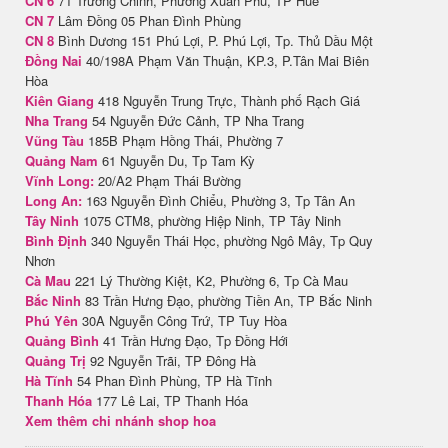
CN 6
71 Trường Chinh, Phường Xuân Phú, TP Huế
CN 7
Lâm Đồng 05 Phan Đình Phùng
CN 8
Bình Dương 151 Phú Lợi, P. Phú Lợi, Tp. Thủ Dầu Một
Đồng Nai
40/198A Phạm Văn Thuận, KP.3, P.Tân Mai Biên
Hòa
Kiên Giang
418 Nguyễn Trung Trực, Thành phố Rạch Giá
Nha Trang
54 Nguyễn Đức Cảnh, TP Nha Trang
Vũng Tàu
185B Phạm Hồng Thái, Phường 7
Quảng Nam
61 Nguyễn Du, Tp Tam Kỳ
Vĩnh Long:
20/A2 Phạm Thái Bường
Long An:
163 Nguyễn Đình Chiểu, Phường 3, Tp Tân An
Tây Ninh
1075 CTM8, phường Hiệp Ninh, TP Tây Ninh
Bình Định
340 Nguyễn Thái Học, phường Ngô Mây, Tp Quy
Nhơn
Cà Mau
221 Lý Thường Kiệt, K2, Phường 6, Tp Cà Mau
Bắc Ninh
83 Trần Hưng Đạo, phường Tiền An, TP Bắc Ninh
Phú Yên
30A Nguyễn Công Trứ, TP Tuy Hòa
Quảng Bình
41 Trần Hưng Đạo, Tp Đồng Hới
Quảng Trị
92 Nguyễn Trãi, TP Đông Hà
Hà Tĩnh
54 Phan Đình Phùng, TP Hà Tĩnh
Thanh Hóa
177 Lê Lai, TP Thanh Hóa
Xem thêm chi nhánh shop hoa