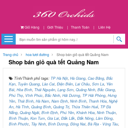
Giỏ Hàng
|
Giới Thiệu
|
Thanh Toán
|
Liên Hệ
Trang chủ
hoa tươi đường
Shop bán giỏ quà tết Quảng Nam
Shop bán giỏ quà tết Quảng Nam
Tỉnh/Thành phố tags:
TP Hà Nội
,
Hà Giang
,
Cao Bằng
,
Bắc
Kạn
,
Tuyên Quang
,
Lào Cai
,
Điện Biên
,
Lai Châu
,
Sơn La
,
Yên
Bái
,
Hòa Bình
,
Thái Nguyên
,
Lạng Sơn
,
Quảng Ninh
,
Bắc Giang
,
Phú Thọ
,
Vĩnh Phúc
,
Bắc Ninh
,
Hải Dương
,
TP Hải Phòng
,
Hưng
Yên
,
Thái Bình
,
Hà Nam
,
Nam Định
,
Ninh Bình
,
Thanh Hóa
,
Nghệ
An
,
Hà Tĩnh
,
Quảng Bình
,
Quảng Trị
,
Thừa Thiên Huế
,
TP Đà
Nẵng
,
Quảng Ngãi
,
Bình Định
,
Phú Yên
,
Khánh Hòa
,
Ninh Thuận
,
Bình Thuận
,
Kon Tum
,
Gia Lai
,
Đắk Lắk
,
Đắk Nông
,
Lâm Đồng
,
Bình Phước
,
Tây Ninh
,
Bình Dương
,
Đồng Nai
,
Bà Rịa - Vũng Tàu
,