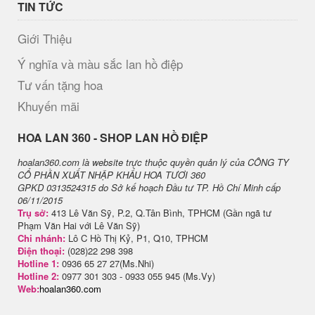
TIN TỨC
Giới Thiệu
Ý nghĩa và màu sắc lan hồ điệp
Tư vấn tặng hoa
Khuyến mãi
H​OA LAN 360 - SHOP LAN HỒ ĐIỆP
hoalan360.com là website trực thuộc quyền quản lý của CÔNG TY
CỔ PHẦN XUẤT NHẬP KHẨU HOA TƯƠI 360
GPKD 0313524315 do Sở kế hoạch Đầu tư TP. Hồ Chí Minh cấp
06/11/2015
Trụ sở:
413 Lê Văn Sỹ, P.2, Q.Tân Bình, TPHCM (Gần ngã tư
Phạm Văn Hai với Lê Văn Sỹ)
Chi nhánh:
Lô C Hồ Thị Kỷ, P1, Q10, TPHCM
Điện thoại:
(028)22 298 398
Hotline 1:
0936 65 27 27(Ms.Nhi)
Hotline 2:
0977 301 303 - 0933 055 945 (Ms.Vy)
Web:
hoalan360.com