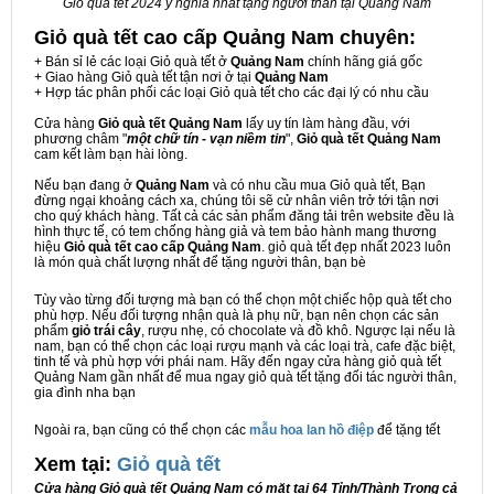
Giỏ quà tết 2024 ý nghĩa nhất tặng người thân tại Quảng Nam
Giỏ quà tết cao cấp Quảng Nam
chuyên:
+ Bán sỉ lẻ các loại Giỏ quà tết ở
Quảng Nam
chính hãng giá gốc
+ Giao hàng Giỏ quà tết tận nơi ở tại
Quảng Nam
+ Hợp tác phân phối các loại Giỏ quà tết cho các đại lý có nhu cầu
Cửa hàng
Giỏ quà tết Quảng Nam
lấy uy tín làm hàng đầu, với
phương châm "
một chữ tín - vạn niềm tin
",
Giỏ quà tết Quảng Nam
cam kết làm bạn hài lòng.
Nếu bạn đang ở
Quảng Nam
và có nhu cầu mua Giỏ quà tết, Bạn
đừng ngại khoảng cách xa, chúng tôi sẽ cử nhân viên trở tới tận nơi
cho quý khách hàng. Tất cả các sản phẩm đăng tải trên website đều là
hình thực tế, có tem chống hàng giả và tem bảo hành mang thương
hiệu
Giỏ quà tết cao cấp Quảng Nam
. giỏ quà tết đẹp nhất 2023 luôn
là món quà chất lượng nhất để tặng người thân, bạn bè
Tùy vào từng đối tượng mà bạn có thể chọn một chiếc hộp quà tết cho
phù hợp. Nếu đối tượng nhận quà là phụ nữ, bạn nên chọn các sản
phẩm
giỏ trái cây
, rượu nhẹ, có chocolate và đồ khô. Ngược lại nếu là
nam, bạn có thể chọn các loại rượu mạnh và các loại trà, cafe đặc biệt,
tinh tế và phù hợp với phái nam. Hãy đến ngay cửa hàng giỏ quà tết
Quảng Nam gần nhất để mua ngay giỏ quà tết tặng đối tác người thân,
gia đình nha bạn
Ngoài ra, bạn cũng có thể chọn các
mẫu hoa lan hồ điệp
để tặng tết
Xem tại:
G
iỏ quà tết
Cửa hàng Giỏ quà tết Quảng Nam có mặt tại 64 Tỉnh/Thành Trong cả