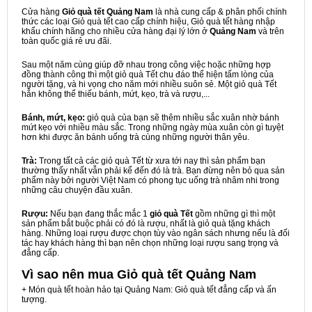
Cửa hàng
Giỏ quà tết Quảng Nam
là nhà cung cấp & phân phối chính
thức các loại Giỏ quà tết cao cấp chính hiệu, Giỏ quà tết hàng nhập
khẩu chính hãng cho nhiều cửa hàng đại lý lớn ở
Quảng Nam
và trên
toàn quốc giá rẻ ưu đãi.
Sau một năm cùng giúp đỡ nhau trong công việc hoặc những hợp
đồng thành công thì một giỏ quà Tết chu đáo thể hiện tấm lòng của
người tặng, và hi vọng cho năm mới nhiều suôn sẻ. Một giỏ quà Tết
hẳn không thể thiếu bánh, mứt, kẹo, trà và rượu,...
Bánh, mứt, kẹo:
giỏ quà của bạn sẽ thêm nhiều sắc xuân nhờ bánh
mứt kẹo với nhiều màu sắc. Trong những ngày mùa xuân còn gì tuyệt
hơn khi được ăn bánh uống trà cùng những người thân yêu.
Trà:
Trong tất cả các giỏ quà Tết từ xưa tới nay thì sản phẩm bạn
thường thấy nhất vẫn phải kể đến đó là trà. Bạn đừng nên bỏ qua sản
phẩm này bởi người Việt Nam có phong tục uống trà nhâm nhi trong
những câu chuyện đầu xuân.
Rượu:
Nếu bạn đang thắc mắc 1
giỏ quà Tết
gồm những gì thì một
sản phẩm bắt buộc phải có đó là rượu, nhất là giỏ quà tặng khách
hàng. Những loại rượu được chọn tùy vào ngân sách nhưng nếu là đối
tác hay khách hàng thì bạn nên chọn những loại rượu sang trọng và
đẳng cấp.
Vì sao nên mua
Giỏ quà tết Quảng Nam
+ Món quà tết hoàn hảo tại Quảng Nam: Giỏ quà tết đẳng cấp và ấn
tượng.