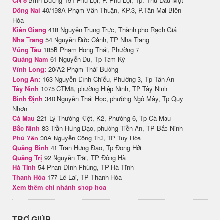
CN 8
Bình Dương 151 Phú Lợi, P. Phú Lợi, Tp. Thủ Dầu Một
Đồng Nai
40/198A Phạm Văn Thuận, KP.3, P.Tân Mai Biên
Hòa
Kiên Giang
418 Nguyễn Trung Trực, Thành phố Rạch Giá
Nha Trang
54 Nguyễn Đức Cảnh, TP Nha Trang
Vũng Tàu
185B Phạm Hồng Thái, Phường 7
Quảng Nam
61 Nguyễn Du, Tp Tam Kỳ
Vĩnh Long:
20/A2 Phạm Thái Bường
Long An:
163 Nguyễn Đình Chiểu, Phường 3, Tp Tân An
Tây Ninh
1075 CTM8, phường Hiệp Ninh, TP Tây Ninh
Bình Định
340 Nguyễn Thái Học, phường Ngô Mây, Tp Quy
Nhơn
Cà Mau
221 Lý Thường Kiệt, K2, Phường 6, Tp Cà Mau
Bắc Ninh
83 Trần Hưng Đạo, phường Tiền An, TP Bắc Ninh
Phú Yên
30A Nguyễn Công Trứ, TP Tuy Hòa
Quảng Bình
41 Trần Hưng Đạo, Tp Đồng Hới
Quảng Trị
92 Nguyễn Trãi, TP Đông Hà
Hà Tĩnh
54 Phan Đình Phùng, TP Hà Tĩnh
Thanh Hóa
177 Lê Lai, TP Thanh Hóa
Xem thêm chi nhánh shop hoa
TRỢ GIÚP