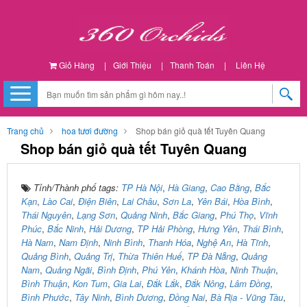
Giỏ Hàng
|
Giới Thiệu
|
Thanh Toán
|
Liên Hệ
Trang chủ
hoa tươi đường
Shop bán giỏ quà tết Tuyên Quang
Shop bán giỏ quà tết Tuyên Quang
Tỉnh/Thành phố tags:
TP Hà Nội
,
Hà Giang
,
Cao Bằng
,
Bắc
Kạn
,
Lào Cai
,
Điện Biên
,
Lai Châu
,
Sơn La
,
Yên Bái
,
Hòa Bình
,
Thái Nguyên
,
Lạng Sơn
,
Quảng Ninh
,
Bắc Giang
,
Phú Thọ
,
Vĩnh
Phúc
,
Bắc Ninh
,
Hải Dương
,
TP Hải Phòng
,
Hưng Yên
,
Thái Bình
,
Hà Nam
,
Nam Định
,
Ninh Bình
,
Thanh Hóa
,
Nghệ An
,
Hà Tĩnh
,
Quảng Bình
,
Quảng Trị
,
Thừa Thiên Huế
,
TP Đà Nẵng
,
Quảng
Nam
,
Quảng Ngãi
,
Bình Định
,
Phú Yên
,
Khánh Hòa
,
Ninh Thuận
,
Bình Thuận
,
Kon Tum
,
Gia Lai
,
Đắk Lắk
,
Đắk Nông
,
Lâm Đồng
,
Bình Phước
,
Tây Ninh
,
Bình Dương
,
Đồng Nai
,
Bà Rịa - Vũng Tàu
,