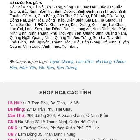
cả nước bao gồm:
Hồ Chí Minh, Hà Nội, An Giang, Vũng Tàu, Bạc Liêu, Bắc Kạn, Bắc
Giang, Bắc Ninh, Bến Tre, Bình Dương, Bình Định, Bình Phước, Bình
Thuận, Cà Mau, Cao Bằng, Cần Thơ, Đà Nẵng, Đắk Lắk, Đắk Nông,
Đồng Nai, Biên Hòa, Đồng Tháp, Điện Biên, Gia Lai, Hà Giang, Hà
Nam,Sài Gòn, TPHCM, Khánh Hòa, Kiên Giang, Kon Tum, Lai Châu,
Lào Cai, Lạng Sơn, Lâm Đồng, Đà Lạt, Long An, Nam Định, Nghệ An,
Ninh Bình, Ninh Thuận, Phú Thọ, Phú Yên, Quảng Bình, Quảng Nam,
Quảng Ngãi, Quảng Ninh, Quảng Trị, Sóc Trăng, Sơn La, Tây Ninh,
Thái Bình, Thái Nguyên, Thanh Hóa, Huế, Tiền Giang, Trà Vinh, Tuyên
Quang, Vĩnh Long, Vĩnh Phúc, Yên Bái...
Quận/Huyện tags:
Tuyên Quang
,
Lâm Bình
,
Nà Hang
,
Chiêm
Hóa
,
Hàm Yên
,
Yên Sơn
,
Sơn Dương
SHOP HOA CÁC TỈNH
Hà Nội:
56B Trần Phú, Ba Đình, Hà Nội
Đà Nẵng:
271B Trần Phú, Hải Châu
Cần Thơ:
266 đường 30/4, P. Xuân khánh, Q.Ninh Kiều
CN 5
Đà Nẵng 32 Lê Thanh Nghị, Quận Hải Châu
CN 6
71 Trường Chinh, Phường Xuân Phú, TP Huế
CN 7
Lâm Đồng 05 Phan Đình Phùng