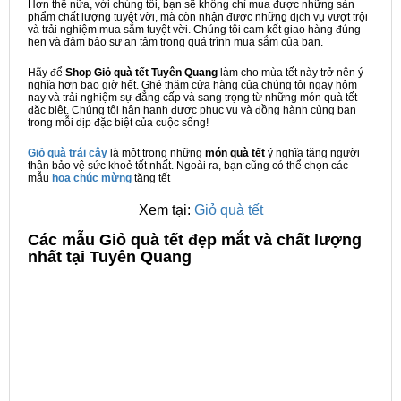
Hơn thế nữa, với chúng tôi, bạn sẽ không chỉ mua được những sản
phẩm chất lượng tuyệt vời, mà còn nhận được những dịch vụ vượt trội
và trải nghiệm mua sắm tuyệt vời. Chúng tôi cam kết giao hàng đúng
hẹn và đảm bảo sự an tâm trong quá trình mua sắm của bạn.
Hãy để
Shop Giỏ quà tết Tuyên Quang
làm cho mùa tết này trở nên ý
nghĩa hơn bao giờ hết. Ghé thăm cửa hàng của chúng tôi ngay hôm
nay và trải nghiệm sự đẳng cấp và sang trọng từ những món quà tết
đặc biệt. Chúng tôi hân hạnh được phục vụ và đồng hành cùng bạn
trong mỗi dịp đặc biệt của cuộc sống!
Giỏ quà trái cây
là một trong những
món quà tết
ý nghĩa tặng người
thân bảo vệ sức khoẻ tốt nhất. Ngoài ra, bạn cũng có thể chọn các
mẫu
hoa chúc mừng
tặng tết
Xem tại:
Giỏ quà tết
C
ác mẫu Giỏ quà tết đẹp mắt và chất lượng
nhất tại Tuyên Quang