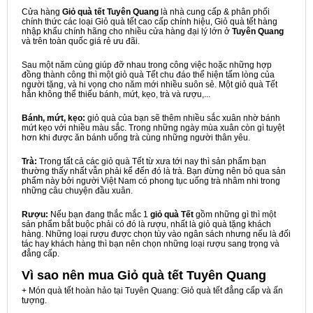
Cửa hàng
Giỏ quà tết Tuyên Quang
là nhà cung cấp & phân phối
chính thức các loại Giỏ quà tết cao cấp chính hiệu, Giỏ quà tết hàng
nhập khẩu chính hãng cho nhiều cửa hàng đại lý lớn ở
Tuyên Quang
và trên toàn quốc giá rẻ ưu đãi.
Sau một năm cùng giúp đỡ nhau trong công việc hoặc những hợp
đồng thành công thì một giỏ quà Tết chu đáo thể hiện tấm lòng của
người tặng, và hi vọng cho năm mới nhiều suôn sẻ. Một giỏ quà Tết
hẳn không thể thiếu bánh, mứt, kẹo, trà và rượu,...
Bánh, mứt, kẹo:
giỏ quà của bạn sẽ thêm nhiều sắc xuân nhờ bánh
mứt kẹo với nhiều màu sắc. Trong những ngày mùa xuân còn gì tuyệt
hơn khi được ăn bánh uống trà cùng những người thân yêu.
Trà:
Trong tất cả các giỏ quà Tết từ xưa tới nay thì sản phẩm bạn
thường thấy nhất vẫn phải kể đến đó là trà. Bạn đừng nên bỏ qua sản
phẩm này bởi người Việt Nam có phong tục uống trà nhâm nhi trong
những câu chuyện đầu xuân.
Rượu:
Nếu bạn đang thắc mắc 1
giỏ quà Tết
gồm những gì thì một
sản phẩm bắt buộc phải có đó là rượu, nhất là giỏ quà tặng khách
hàng. Những loại rượu được chọn tùy vào ngân sách nhưng nếu là đối
tác hay khách hàng thì bạn nên chọn những loại rượu sang trọng và
đẳng cấp.
Vì sao nên mua
Giỏ quà tết Tuyên Quang
+ Món quà tết hoàn hảo tại Tuyên Quang: Giỏ quà tết đẳng cấp và ấn
tượng.