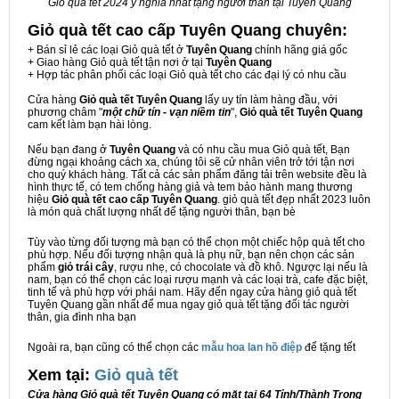
Giỏ quà tết 2024 ý nghĩa nhất tặng người thân tại Tuyên Quang
Giỏ quà tết cao cấp Tuyên Quang
chuyên:
+ Bán sỉ lẻ các loại Giỏ quà tết ở
Tuyên Quang
chính hãng giá gốc
+ Giao hàng Giỏ quà tết tận nơi ở tại
Tuyên Quang
+ Hợp tác phân phối các loại Giỏ quà tết cho các đại lý có nhu cầu
Cửa hàng
Giỏ quà tết Tuyên Quang
lấy uy tín làm hàng đầu, với
phương châm "
một chữ tín - vạn niềm tin
",
Giỏ quà tết Tuyên Quang
cam kết làm bạn hài lòng.
Nếu bạn đang ở
Tuyên Quang
và có nhu cầu mua Giỏ quà tết, Bạn
đừng ngại khoảng cách xa, chúng tôi sẽ cử nhân viên trở tới tận nơi
cho quý khách hàng. Tất cả các sản phẩm đăng tải trên website đều là
hình thực tế, có tem chống hàng giả và tem bảo hành mang thương
hiệu
Giỏ quà tết cao cấp Tuyên Quang
. giỏ quà tết đẹp nhất 2023 luôn
là món quà chất lượng nhất để tặng người thân, bạn bè
Tùy vào từng đối tượng mà bạn có thể chọn một chiếc hộp quà tết cho
phù hợp. Nếu đối tượng nhận quà là phụ nữ, bạn nên chọn các sản
phẩm
giỏ trái cây
, rượu nhẹ, có chocolate và đồ khô. Ngược lại nếu là
nam, bạn có thể chọn các loại rượu mạnh và các loại trà, cafe đặc biệt,
tinh tế và phù hợp với phái nam. Hãy đến ngay cửa hàng giỏ quà tết
Tuyên Quang gần nhất để mua ngay giỏ quà tết tặng đối tác người
thân, gia đình nha bạn
Ngoài ra, bạn cũng có thể chọn các
mẫu hoa lan hồ điệp
để tặng tết
Xem tại:
G
iỏ quà tết
Cửa hàng Giỏ quà tết Tuyên Quang có mặt tại 64 Tỉnh/Thành Trong