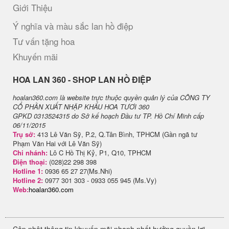
Giới Thiệu
Ý nghĩa và màu sắc lan hồ điệp
Tư vấn tặng hoa
Khuyến mãi
H​OA LAN 360 - SHOP LAN HỒ ĐIỆP
hoalan360.com là website trực thuộc quyền quản lý của CÔNG TY
CỔ PHẦN XUẤT NHẬP KHẨU HOA TƯƠI 360
GPKD 0313524315 do Sở kế hoạch Đầu tư TP. Hồ Chí Minh cấp
06/11/2015
Trụ sở:
413 Lê Văn Sỹ, P.2, Q.Tân Bình, TPHCM (Gần ngã tư
Phạm Văn Hai với Lê Văn Sỹ)
Chi nhánh:
Lô C Hồ Thị Kỷ, P1, Q10, TPHCM
Điện thoại:
(028)22 298 398
Hotline 1:
0936 65 27 27(Ms.Nhi)
Hotline 2:
0977 301 303 - 0933 055 945 (Ms.Vy)
Web:
hoalan360.com