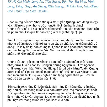
TP Hồ Chí Minh
,
Long An
,
Tiền Giang
,
Bến Tre
,
Trà Vinh
,
Vĩnh
Long
,
Đồng Tháp
,
An Giang
,
Kiên Giang
,
TP Cần Thơ
,
Hậu Giang
,
Sóc Trăng
,
Bạc Liêu
,
Cà Mau
Chào mừng đến với
Shop Giỏ quà tết Tuyên Quang
- nơi đáng tin cậy
và chất lượng cho những ước nguyện tết thêm hạnh phúc!
Chúng tôi tự hào là địa chỉ cửa hàng uy tín, chuyên mua bán, cung cấp
và phân phối Giỏ quà tết cao cấp giá rẻ duy nhất tại Quận
Trên thị trường hiện nay, có vô vàn cửa hàng đại lý bán Giỏ quà tết,
nhưng để tìm được một nơi đáng tin cậy và chất lượng không phải dễ
dàng. Đó là lý do tại sao chúng tôi tự hào là nhà phân phối chính thức
các mặt hàng Giỏ quà tết tại Việt Nam và luôn đi đầu trong lĩnh vực
phân phối Giỏ quà tết cao cấp.
Chúng tôi cam kết mang đến cho bạn những sản phẩm chất lượng
nhất, được tuyển chọn kỹ lưỡng từ những nguyên liệu tươi ngon và
chất lượng cao nhất. Mỗi chiếc Giỏ quà tết tại
cửa hàng Tuyên Quang
được thiết kế tỉ mỉ và tinh tế, mang đậm chất thủ công và độc đáo, tạo
nên món quà tết thú vị và ý nghĩa dành tặng người thân yêu, đối tác
quý bề trên và đồng nghiệp thân thiết.
Bên cạnh đó, chúng tôi luôn đặt khách hàng lên hàng đầu, đảm bảo
mọi nhu cầu và mong muốn của bạn được đáp ứng một cách tốt nhất.
Đội ngũ nhân viên tận tâm và chuyên nghiệp của chúng tôi sẵn sàng
lắng nghe và tư vấn cho bạn lựa chọn những Giỏ quà tết phù hợp nhất,
phù hợp với mong muốn và ngân sách của bạn.