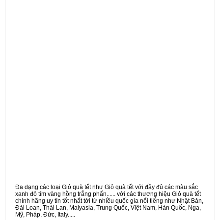
Đa dạng các loại Giỏ quà tết như Giỏ quà tết với đầy đủ các màu sắc
xanh đỏ tím vàng hồng trắng phấn...... với các thương hiệu Giỏ quà tết
chính hãng uy tín tốt nhất tới từ nhiều quốc gia nổi tiếng như Nhật Bản,
Đài Loan, Thái Lan, Malyasia, Trung Quốc, Việt Nam, Hàn Quốc, Nga,
Mỹ, Pháp, Đức, Italy.....