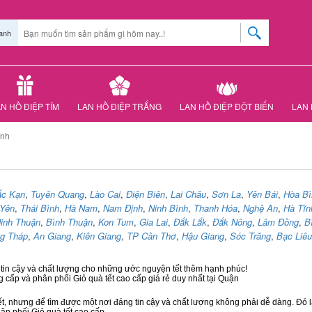
anh
N HỒ ĐIỆP TÍM
LAN HỒ ĐIỆP TRẮNG
LAN HỒ ĐIỆP ĐỘT BIẾN
LAN 
inh
ắc Kạn
,
Tuyên Quang
,
Lào Cai
,
Điện Biên
,
Lai Châu
,
Sơn La
,
Yên Bái
,
Hòa Bì
Yên
,
Thái Bình
,
Hà Nam
,
Nam Định
,
Ninh Bình
,
Thanh Hóa
,
Nghệ An
,
Hà Tĩn
inh Thuận
,
Bình Thuận
,
Kon Tum
,
Gia Lai
,
Đắk Lắk
,
Đắk Nông
,
Lâm Đồng
,
B
g Tháp
,
An Giang
,
Kiên Giang
,
TP Cần Thơ
,
Hậu Giang
,
Sóc Trăng
,
Bạc Liêu
 tin cậy và chất lượng cho những ước nguyện tết thêm hạnh phúc!
g cấp và phân phối Giỏ quà tết cao cấp giá rẻ duy nhất tại Quận
ết, nhưng để tìm được một nơi đáng tin cậy và chất lượng không phải dễ dàng. Đó là