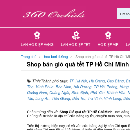
Tìm nh
LAN HỒ ĐIỆP VÀNG
LAN HỒ ĐIỆP TẾT
HỒ ĐIỆP VIP
LA
Trang chủ
hoa tươi đường
Shop bán giỏ quà tết TP Hồ Chí M
Shop bán giỏ quà tết TP Hồ Chí Minh
Tỉnh/Thành phố tags:
TP Hà Nội
,
Hà Giang
,
Cao Bằng
,
B
Thọ
,
Vĩnh Phúc
,
Bắc Ninh
,
Hải Dương
,
TP Hải Phòng
,
Hưng 
Quảng Nam
,
Quảng Ngãi
,
Bình Định
,
Phú Yên
,
Khánh Hòa
,
N
Tàu
,
Long An
,
Tiền Giang
,
Bến Tre
,
Trà Vinh
,
Vĩnh Long
,
Đồn
Chào mừng đến với
Shop Giỏ quà tết TP Hồ Chí Minh
- nơi đáng
Chúng tôi tự hào là địa chỉ cửa hàng uy tín, chuyên mua bán, cun
Trên thị trường hiện nay, có vô vàn cửa hàng đại lý bán Giỏ quà t