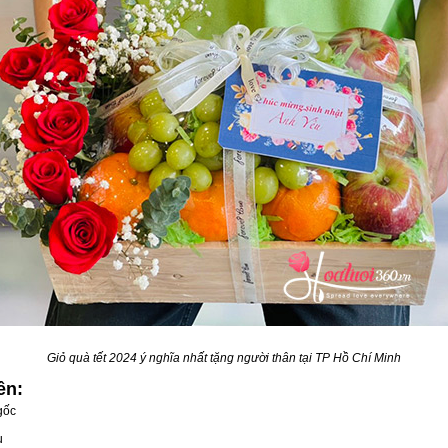
Giỏ quà tết 2024 ý nghĩa nhất tặng người thân tại TP Hồ Chí Minh
ên:
gốc
u