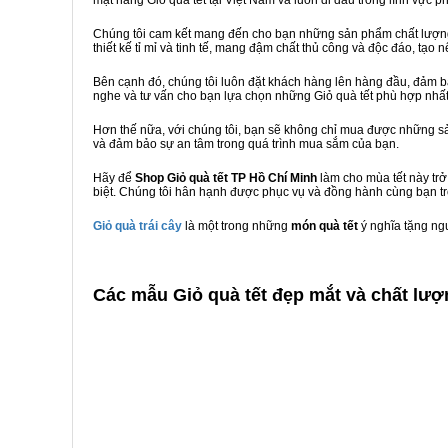
mặt hàng Giỏ quà tết tại Việt Nam và luôn đi đầu trong lĩnh vực p
Chúng tôi cam kết mang đến cho bạn những sản phẩm chất lượng n
thiết kế tỉ mỉ và tinh tế, mang đậm chất thủ công và độc đáo, tạo 
Bên cạnh đó, chúng tôi luôn đặt khách hàng lên hàng đầu, đảm 
nghe và tư vấn cho bạn lựa chọn những Giỏ quà tết phù hợp nhấ
Hơn thế nữa, với chúng tôi, bạn sẽ không chỉ mua được những sả
và đảm bảo sự an tâm trong quá trình mua sắm của bạn.
Hãy để
Shop Giỏ quà tết TP Hồ Chí Minh
làm cho mùa tết này trở
biệt. Chúng tôi hân hạnh được phục vụ và đồng hành cùng bạn tr
Giỏ quà trái cây
là một trong những
món quà tết
ý nghĩa tặng ng
C
ác mẫu Giỏ quà tết đẹp mắt và chất lượ