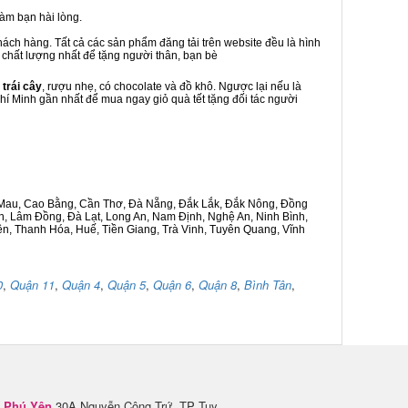
àm bạn hài lòng.
hách hàng. Tất cả các sản phẩm đăng tải trên website đều là hình
à chất lượng nhất để tặng người thân, bạn bè
 trái cây
, rượu nhẹ, có chocolate và đồ khô. Ngược lại nếu là
Chí Minh gần nhất để mua ngay giỏ quà tết tặng đối tác người
Cà Mau, Cao Bằng, Cần Thơ, Đà Nẵng, Đắk Lắk, Đắk Nông, Đồng
n, Lâm Đồng, Đà Lạt, Long An, Nam Định, Nghệ An, Ninh Bình,
n, Thanh Hóa, Huế, Tiền Giang, Trà Vinh, Tuyên Quang, Vĩnh
0
,
Quận 11
,
Quận 4
,
Quận 5
,
Quận 6
,
Quận 8
,
Bình Tân
,
Phú Yên
30A Nguyễn Công Trứ, TP Tuy