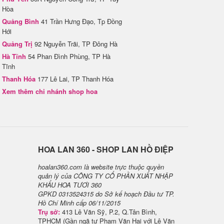
Hòa
Quảng Bình
41 Trần Hưng Đạo, Tp Đồng
Hới
Quảng Trị
92 Nguyễn Trãi, TP Đông Hà
Hà Tĩnh
54 Phan Đình Phùng, TP Hà
Tĩnh
Thanh Hóa
177 Lê Lai, TP Thanh Hóa
Xem thêm chi nhánh shop hoa
H​OA LAN 360 - SHOP LAN HỒ ĐIỆP
hoalan360.com là website trực thuộc quyền
quản lý của CÔNG TY CỔ PHẦN XUẤT NHẬP
KHẨU HOA TƯƠI 360
GPKD 0313524315 do Sở kế hoạch Đầu tư TP.
Hồ Chí Minh cấp 06/11/2015
Trụ sở:
413 Lê Văn Sỹ, P.2, Q.Tân Bình,
TPHCM (Gần ngã tư Phạm Văn Hai với Lê Văn