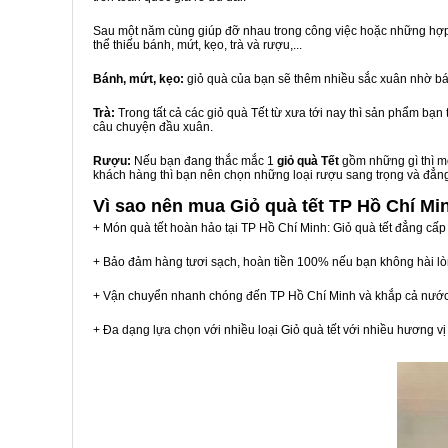
Sau một năm cùng giúp đỡ nhau trong công việc hoặc những hợp đ
thể thiếu bánh, mứt, kẹo, trà và rượu,...
Bánh, mứt, kẹo:
giỏ quà của bạn sẽ thêm nhiều sắc xuân nhờ bá
Trà:
Trong tất cả các giỏ quà Tết từ xưa tới nay thì sản phẩm bạ
câu chuyện đầu xuân.
Rượu:
Nếu bạn đang thắc mắc 1
giỏ quà Tết
gồm những gì thì mộ
khách hàng thì bạn nên chọn những loại rượu sang trọng và đẳn
Vì sao nên mua
Giỏ quà tết TP Hồ Chí Mi
+ Món quà tết hoàn hảo tại TP Hồ Chí Minh: Giỏ quà tết đẳng cấp
+ Bảo đảm hàng tươi sạch, hoàn tiền 100% nếu bạn không hài l
+ Vận chuyển nhanh chóng đến TP Hồ Chí Minh và khắp cả nước
+ Đa dạng lựa chọn với nhiều loại Giỏ quà tết với nhiều hương 