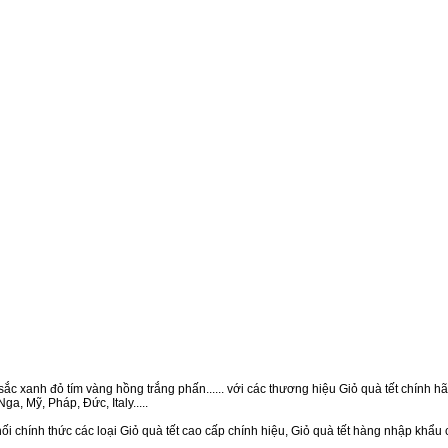
ắc xanh đỏ tím vàng hồng trắng phấn...... với các thương hiệu Giỏ quà tết chính hãn
a, Mỹ, Pháp, Đức, Italy.....
i chính thức các loại Giỏ quà tết cao cấp chính hiệu, Giỏ quà tết hàng nhập khẩu