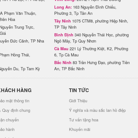
Long An:
163 Nguyễn Đình Chiểu,
A Phạm Văn Thuận,
Phường 3, Tp Tân An
Biên Hòa
Tây Ninh
1075 CTM8, phường Hiệp Ninh,
Nguyễn Trung Trực,
TP Tây Ninh
Giá
Bình Định
340 Nguyễn Thái Học, phường
uyễn Đức Cảnh, TP Nha
Ngô Mây, Tp Quy Nhơn
Cà Mau
221 Lý Thường Kiệt, K2, Phường
Phạm Hồng Thái,
6, Tp Cà Mau
Bắc Ninh
83 Trần Hưng Đạo, phường Tiền
Nguyễn Du, Tp Tam Kỳ
An, TP Bắc Ninh
KHÁCH HÀNG
TIN TỨC
ảo mật thông tin
Giới Thiệu
& Quy định chung
Ý nghĩa và màu sắc lan hồ điệp
vận chuyển
Tư vấn tặng hoa
bảo hành
Khuyến mãi