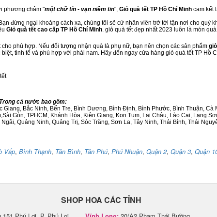
với phương châm "
một chữ tín - vạn niềm tin
",
Giỏ quà tết TP Hồ Chí Minh
cam kết l
Bạn đừng ngại khoảng cách xa, chúng tôi sẽ cử nhân viên trở tới tận nơi cho quý k
iệu
Giỏ quà tết cao cấp TP Hồ Chí Minh
. giỏ quà tết đẹp nhất 2023 luôn là món qu
ết cho phù hợp. Nếu đối tượng nhận quà là phụ nữ, bạn nên chọn các sản phẩm
giỏ
c biệt, tinh tế và phù hợp với phái nam. Hãy đến ngay cửa hàng giỏ quà tết TP Hồ 
tết
h Trong cả nước bao gồm:
Bắc Giang, Bắc Ninh, Bến Tre, Bình Dương, Bình Định, Bình Phước, Bình Thuận, 
am,Sài Gòn, TPHCM, Khánh Hòa, Kiên Giang, Kon Tum, Lai Châu, Lào Cai, Lạng Sơ
ãi, Quảng Ninh, Quảng Trị, Sóc Trăng, Sơn La, Tây Ninh, Thái Bình, Thái Nguyê
ò Vấp
,
Bình Thạnh
,
Tân Bình
,
Tân Phú
,
Phú Nhuận
,
Quận 2
,
Quận 3
,
Quận 1
SHOP HOA CÁC TỈNH
151 Phú Lợi, P. Phú Lợi,
Vĩnh Long:
20/A2 Phạm Thái Bường