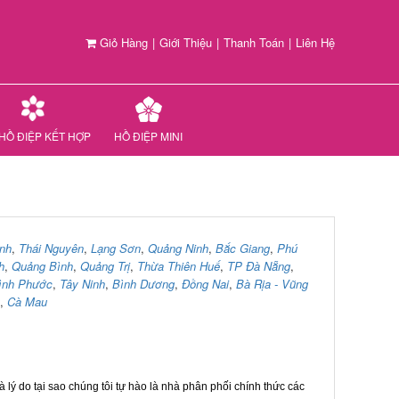
Giỏ Hàng
|
Giới Thiệu
|
Thanh Toán
|
Liên Hệ
HỒ ĐIỆP KẾT HỢP
HỒ ĐIỆP MINI
nh
,
Thái Nguyên
,
Lạng Sơn
,
Quảng Ninh
,
Bắc Giang
,
Phú
h
,
Quảng Bình
,
Quảng Trị
,
Thừa Thiên Huế
,
TP Đà Nẵng
,
ình Phước
,
Tây Ninh
,
Bình Dương
,
Đồng Nai
,
Bà Rịa - Vũng
,
Cà Mau
 lý do tại sao chúng tôi tự hào là nhà phân phối chính thức các