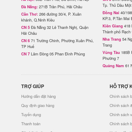
Tp. Thủ Dầu Một
Đà Nẵng:
271B Trần Phú, Hải Châu
Đồng Nai
40/198
Cần Thơ:
266 đường 30/4, P. Xuân
KP.3, P.Tân Mai 
khánh, Q.Ninh Kiều
Kiên Giang
418 
CN 5
Đà Nẵng 32 Lê Thanh Nghị, Quận
Thành phố Rạch 
Hải Châu
Nha Trang
54 Ng
CN 6
71 Trường Chinh, Phường Xuân Phú,
Trang
TP Huế
Vũng Tàu
185B 
CN 7
Lâm Đồng 05 Phan Đình Phùng
Phường 7
Quảng Nam
61 
TRỢ GIÚP
HỖ TRỢ 
Hướng dẫn đặt hàng
Chính sách b
Quy định giao hàng
Chính sách 
Tuyển dụng
Chính sách 
Thanh toán
Chính sách 