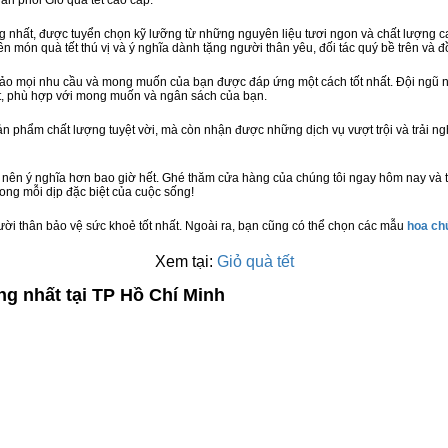
hân phối Giỏ quà tết cao cấp.
hất, được tuyển chọn kỹ lưỡng từ những nguyên liệu tươi ngon và chất lượng cao
nên món quà tết thú vị và ý nghĩa dành tặng người thân yêu, đối tác quý bề trên và đ
bảo mọi nhu cầu và mong muốn của bạn được đáp ứng một cách tốt nhất. Đội ngũ n
t, phù hợp với mong muốn và ngân sách của bạn.
n phẩm chất lượng tuyệt vời, mà còn nhận được những dịch vụ vượt trội và trải n
 nên ý nghĩa hơn bao giờ hết. Ghé thăm cửa hàng của chúng tôi ngay hôm nay và 
ong mỗi dịp đặc biệt của cuộc sống!
ười thân bảo vệ sức khoẻ tốt nhất. Ngoài ra, bạn cũng có thể chọn các mẫu
hoa c
Xem tại:
Giỏ quà tết
ng nhất tại TP Hồ Chí Minh