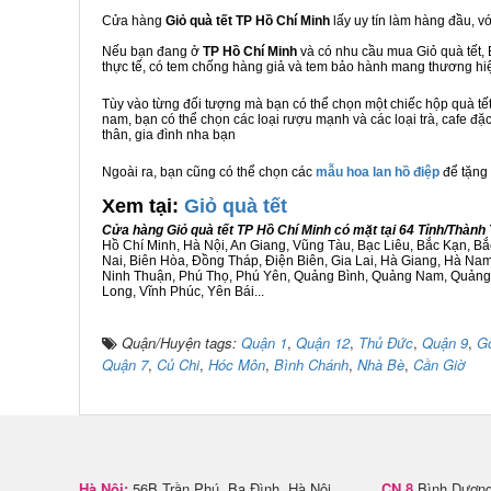
Cửa hàng
Giỏ quà tết TP Hồ Chí Minh
lấy uy tín làm hàng đầu, 
Nếu bạn đang ở
TP Hồ Chí Minh
và có nhu cầu mua Giỏ quà tết, 
thực tế, có tem chống hàng giả và tem bảo hành mang thương h
Tùy vào từng đối tượng mà bạn có thể chọn một chiếc hộp quà t
nam, bạn có thể chọn các loại rượu mạnh và các loại trà, cafe đặ
thân, gia đình nha bạn
Ngoài ra, bạn cũng có thể chọn các
mẫu hoa lan hồ điệp
để tặng 
Xem tại:
G
iỏ quà tết
Cửa hàng Giỏ quà tết TP Hồ Chí Minh có mặt tại 64 Tỉnh/Thàn
Hồ Chí Minh, Hà Nội, An Giang, Vũng Tàu, Bạc Liêu, Bắc Kạn, 
Nai, Biên Hòa, Đồng Tháp, Điện Biên, Gia Lai, Hà Giang, Hà N
Ninh Thuận, Phú Thọ, Phú Yên, Quảng Bình, Quảng Nam, Quảng Ng
Long, Vĩnh Phúc, Yên Bái...
Quận/Huyện tags:
Quận 1
,
Quận 12
,
Thủ Đức
,
Quận 9
,
G
Quận 7
,
Củ Chi
,
Hóc Môn
,
Bình Chánh
,
Nhà Bè
,
Cần Giờ
Hà Nội:
56B Trần Phú, Ba Đình, Hà Nội
CN 8
Bình Dương 