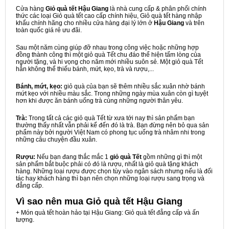
Cửa hàng
Giỏ quà tết Hậu Giang
là nhà cung cấp & phân phối chính
thức các loại Giỏ quà tết cao cấp chính hiệu, Giỏ quà tết hàng nhập
khẩu chính hãng cho nhiều cửa hàng đại lý lớn ở
Hậu Giang
và trên
toàn quốc giá rẻ ưu đãi.
Sau một năm cùng giúp đỡ nhau trong công việc hoặc những hợp
đồng thành công thì một giỏ quà Tết chu đáo thể hiện tấm lòng của
người tặng, và hi vọng cho năm mới nhiều suôn sẻ. Một giỏ quà Tết
hẳn không thể thiếu bánh, mứt, kẹo, trà và rượu,...
Bánh, mứt, kẹo:
giỏ quà của bạn sẽ thêm nhiều sắc xuân nhờ bánh
mứt kẹo với nhiều màu sắc. Trong những ngày mùa xuân còn gì tuyệt
hơn khi được ăn bánh uống trà cùng những người thân yêu.
Trà:
Trong tất cả các giỏ quà Tết từ xưa tới nay thì sản phẩm bạn
thường thấy nhất vẫn phải kể đến đó là trà. Bạn đừng nên bỏ qua sản
phẩm này bởi người Việt Nam có phong tục uống trà nhâm nhi trong
những câu chuyện đầu xuân.
Rượu:
Nếu bạn đang thắc mắc 1
giỏ quà Tết
gồm những gì thì một
sản phẩm bắt buộc phải có đó là rượu, nhất là giỏ quà tặng khách
hàng. Những loại rượu được chọn tùy vào ngân sách nhưng nếu là đối
tác hay khách hàng thì bạn nên chọn những loại rượu sang trọng và
đẳng cấp.
Vì sao nên mua
Giỏ quà tết Hậu Giang
+ Món quà tết hoàn hảo tại Hậu Giang: Giỏ quà tết đẳng cấp và ấn
tượng.