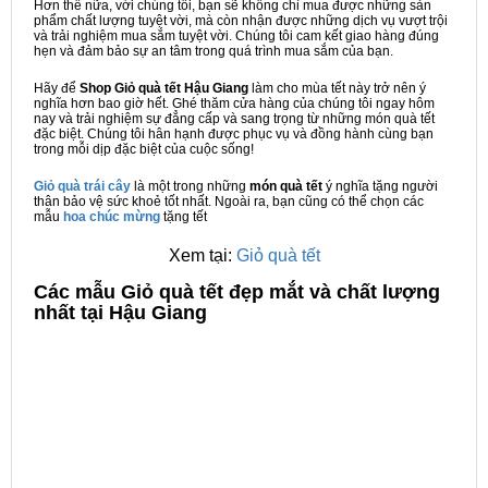
Hơn thế nữa, với chúng tôi, bạn sẽ không chỉ mua được những sản
phẩm chất lượng tuyệt vời, mà còn nhận được những dịch vụ vượt trội
và trải nghiệm mua sắm tuyệt vời. Chúng tôi cam kết giao hàng đúng
hẹn và đảm bảo sự an tâm trong quá trình mua sắm của bạn.
Hãy để
Shop Giỏ quà tết Hậu Giang
làm cho mùa tết này trở nên ý
nghĩa hơn bao giờ hết. Ghé thăm cửa hàng của chúng tôi ngay hôm
nay và trải nghiệm sự đẳng cấp và sang trọng từ những món quà tết
đặc biệt. Chúng tôi hân hạnh được phục vụ và đồng hành cùng bạn
trong mỗi dịp đặc biệt của cuộc sống!
Giỏ quà trái cây
là một trong những
món quà tết
ý nghĩa tặng người
thân bảo vệ sức khoẻ tốt nhất. Ngoài ra, bạn cũng có thể chọn các
mẫu
hoa chúc mừng
tặng tết
Xem tại:
Giỏ quà tết
C
ác mẫu Giỏ quà tết đẹp mắt và chất lượng
nhất tại Hậu Giang