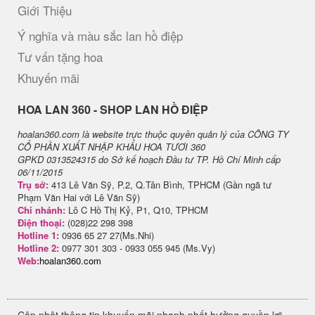
Giới Thiệu
Ý nghĩa và màu sắc lan hồ điệp
Tư vấn tặng hoa
Khuyến mãi
H​OA LAN 360 - SHOP LAN HỒ ĐIỆP
hoalan360.com là website trực thuộc quyền quản lý của CÔNG TY
CỔ PHẦN XUẤT NHẬP KHẨU HOA TƯƠI 360
GPKD 0313524315 do Sở kế hoạch Đầu tư TP. Hồ Chí Minh cấp
06/11/2015
Trụ sở:
413 Lê Văn Sỹ, P.2, Q.Tân Bình, TPHCM (Gần ngã tư
Phạm Văn Hai với Lê Văn Sỹ)
Chi nhánh:
Lô C Hồ Thị Kỷ, P1, Q10, TPHCM
Điện thoại:
(028)22 298 398
Hotline 1:
0936 65 27 27(Ms.Nhi)
Hotline 2:
0977 301 303 - 0933 055 945 (Ms.Vy)
Web:
hoalan360.com