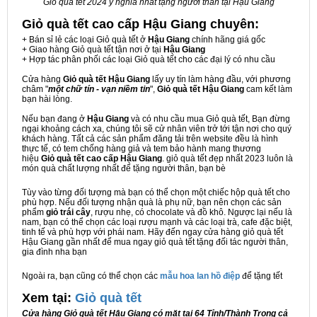
Giỏ quà tết 2024 ý nghĩa nhất tặng người thân tại Hậu Giang
Giỏ quà tết cao cấp Hậu Giang
chuyên:
+ Bán sỉ lẻ các loại Giỏ quà tết ở
Hậu Giang
chính hãng giá gốc
+ Giao hàng Giỏ quà tết tận nơi ở tại
Hậu Giang
+ Hợp tác phân phối các loại Giỏ quà tết cho các đại lý có nhu cầu
Cửa hàng
Giỏ quà tết Hậu Giang
lấy uy tín làm hàng đầu, với phương
châm "
một chữ tín - vạn niềm tin
",
Giỏ quà tết Hậu Giang
cam kết làm
bạn hài lòng.
Nếu bạn đang ở
Hậu Giang
và có nhu cầu mua Giỏ quà tết, Bạn đừng
ngại khoảng cách xa, chúng tôi sẽ cử nhân viên trở tới tận nơi cho quý
khách hàng. Tất cả các sản phẩm đăng tải trên website đều là hình
thực tế, có tem chống hàng giả và tem bảo hành mang thương
hiệu
Giỏ quà tết cao cấp Hậu Giang
. giỏ quà tết đẹp nhất 2023 luôn là
món quà chất lượng nhất để tặng người thân, bạn bè
Tùy vào từng đối tượng mà bạn có thể chọn một chiếc hộp quà tết cho
phù hợp. Nếu đối tượng nhận quà là phụ nữ, bạn nên chọn các sản
phẩm
giỏ trái cây
, rượu nhẹ, có chocolate và đồ khô. Ngược lại nếu là
nam, bạn có thể chọn các loại rượu mạnh và các loại trà, cafe đặc biệt,
tinh tế và phù hợp với phái nam. Hãy đến ngay cửa hàng giỏ quà tết
Hậu Giang gần nhất để mua ngay giỏ quà tết tặng đối tác người thân,
gia đình nha bạn
Ngoài ra, bạn cũng có thể chọn các
mẫu hoa lan hồ điệp
để tặng tết
Xem tại:
G
iỏ quà tết
Cửa hàng Giỏ quà tết Hậu Giang có mặt tại 64 Tỉnh/Thành Trong cả