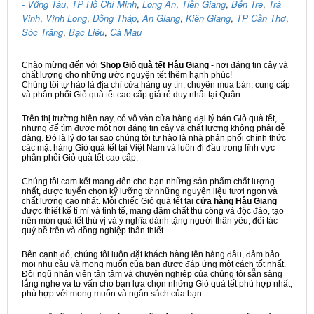
- Vũng Tàu
,
TP Hồ Chí Minh
,
Long An
,
Tiền Giang
,
Bến Tre
,
Trà
Vinh
,
Vĩnh Long
,
Đồng Tháp
,
An Giang
,
Kiên Giang
,
TP Cần Thơ
,
Sóc Trăng
,
Bạc Liêu
,
Cà Mau
Chào mừng đến với
Shop Giỏ quà tết Hậu Giang
- nơi đáng tin cậy và
chất lượng cho những ước nguyện tết thêm hạnh phúc!
Chúng tôi tự hào là địa chỉ cửa hàng uy tín, chuyên mua bán, cung cấp
và phân phối Giỏ quà tết cao cấp giá rẻ duy nhất tại Quận
Trên thị trường hiện nay, có vô vàn cửa hàng đại lý bán Giỏ quà tết,
nhưng để tìm được một nơi đáng tin cậy và chất lượng không phải dễ
dàng. Đó là lý do tại sao chúng tôi tự hào là nhà phân phối chính thức
các mặt hàng Giỏ quà tết tại Việt Nam và luôn đi đầu trong lĩnh vực
phân phối Giỏ quà tết cao cấp.
Chúng tôi cam kết mang đến cho bạn những sản phẩm chất lượng
nhất, được tuyển chọn kỹ lưỡng từ những nguyên liệu tươi ngon và
chất lượng cao nhất. Mỗi chiếc Giỏ quà tết tại
cửa hàng Hậu Giang
được thiết kế tỉ mỉ và tinh tế, mang đậm chất thủ công và độc đáo, tạo
nên món quà tết thú vị và ý nghĩa dành tặng người thân yêu, đối tác
quý bề trên và đồng nghiệp thân thiết.
Bên cạnh đó, chúng tôi luôn đặt khách hàng lên hàng đầu, đảm bảo
mọi nhu cầu và mong muốn của bạn được đáp ứng một cách tốt nhất.
Đội ngũ nhân viên tận tâm và chuyên nghiệp của chúng tôi sẵn sàng
lắng nghe và tư vấn cho bạn lựa chọn những Giỏ quà tết phù hợp nhất,
phù hợp với mong muốn và ngân sách của bạn.