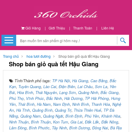
Giỏ Hàng
|
Giới Thiệu
|
Thanh Toán
|
Liên Hệ
Trang chủ
hoa tươi đường
Shop bán giỏ quà tết Hậu Giang
Shop bán giỏ quà tết Hậu Giang
Tỉnh/Thành phố tags:
TP Hà Nội
,
Hà Giang
,
Cao Bằng
,
Bắc
Kạn
,
Tuyên Quang
,
Lào Cai
,
Điện Biên
,
Lai Châu
,
Sơn La
,
Yên
Bái
,
Hòa Bình
,
Thái Nguyên
,
Lạng Sơn
,
Quảng Ninh
,
Bắc Giang
,
Phú Thọ
,
Vĩnh Phúc
,
Bắc Ninh
,
Hải Dương
,
TP Hải Phòng
,
Hưng
Yên
,
Thái Bình
,
Hà Nam
,
Nam Định
,
Ninh Bình
,
Thanh Hóa
,
Nghệ
An
,
Hà Tĩnh
,
Quảng Bình
,
Quảng Trị
,
Thừa Thiên Huế
,
TP Đà
Nẵng
,
Quảng Nam
,
Quảng Ngãi
,
Bình Định
,
Phú Yên
,
Khánh Hòa
,
Ninh Thuận
,
Bình Thuận
,
Kon Tum
,
Gia Lai
,
Đắk Lắk
,
Đắk Nông
,
Lâm Đồng
,
Bình Phước
,
Tây Ninh
,
Bình Dương
,
Đồng Nai
,
Bà Rịa