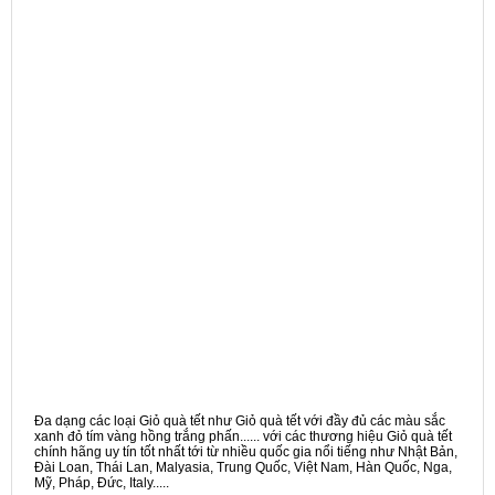
Đa dạng các loại Giỏ quà tết như Giỏ quà tết với đầy đủ các màu sắc
xanh đỏ tím vàng hồng trắng phấn...... với các thương hiệu Giỏ quà tết
chính hãng uy tín tốt nhất tới từ nhiều quốc gia nổi tiếng như Nhật Bản,
Đài Loan, Thái Lan, Malyasia, Trung Quốc, Việt Nam, Hàn Quốc, Nga,
Mỹ, Pháp, Đức, Italy.....