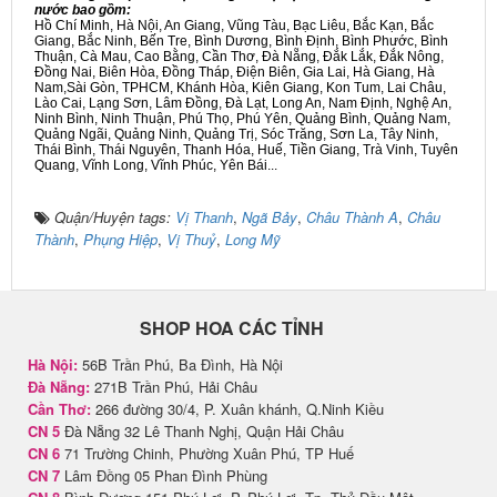
nước bao gồm:
Hồ Chí Minh, Hà Nội, An Giang, Vũng Tàu, Bạc Liêu, Bắc Kạn, Bắc
Giang, Bắc Ninh, Bến Tre, Bình Dương, Bình Định, Bình Phước, Bình
Thuận, Cà Mau, Cao Bằng, Cần Thơ, Đà Nẵng, Đắk Lắk, Đắk Nông,
Đồng Nai, Biên Hòa, Đồng Tháp, Điện Biên, Gia Lai, Hà Giang, Hà
Nam,Sài Gòn, TPHCM, Khánh Hòa, Kiên Giang, Kon Tum, Lai Châu,
Lào Cai, Lạng Sơn, Lâm Đồng, Đà Lạt, Long An, Nam Định, Nghệ An,
Ninh Bình, Ninh Thuận, Phú Thọ, Phú Yên, Quảng Bình, Quảng Nam,
Quảng Ngãi, Quảng Ninh, Quảng Trị, Sóc Trăng, Sơn La, Tây Ninh,
Thái Bình, Thái Nguyên, Thanh Hóa, Huế, Tiền Giang, Trà Vinh, Tuyên
Quang, Vĩnh Long, Vĩnh Phúc, Yên Bái...
Quận/Huyện tags:
Vị Thanh
,
Ngã Bảy
,
Châu Thành A
,
Châu
Thành
,
Phụng Hiệp
,
Vị Thuỷ
,
Long Mỹ
SHOP HOA CÁC TỈNH
Hà Nội:
56B Trần Phú, Ba Đình, Hà Nội
Đà Nẵng:
271B Trần Phú, Hải Châu
Cần Thơ:
266 đường 30/4, P. Xuân khánh, Q.Ninh Kiều
CN 5
Đà Nẵng 32 Lê Thanh Nghị, Quận Hải Châu
CN 6
71 Trường Chinh, Phường Xuân Phú, TP Huế
CN 7
Lâm Đồng 05 Phan Đình Phùng