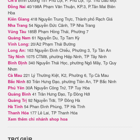
CN 8
Bình Dương 151 Phú Lợi, P. Phú Lợi, Tp. Thủ Dầu Một
Đồng Nai
40/198A Phạm Văn Thuận, KP.3, P.Tân Mai Biên
Hòa
Kiên Giang
418 Nguyễn Trung Trực, Thành phố Rạch Giá
Nha Trang
54 Nguyễn Đức Cảnh, TP Nha Trang
Vũng Tàu
185B Phạm Hồng Thái, Phường 7
Quảng Nam
61 Nguyễn Du, Tp Tam Kỳ
Vĩnh Long:
20/A2 Phạm Thái Bường
Long An:
163 Nguyễn Đình Chiểu, Phường 3, Tp Tân An
Tây Ninh
1075 CTM8, phường Hiệp Ninh, TP Tây Ninh
Bình Định
340 Nguyễn Thái Học, phường Ngô Mây, Tp Quy
Nhơn
Cà Mau
221 Lý Thường Kiệt, K2, Phường 6, Tp Cà Mau
Bắc Ninh
83 Trần Hưng Đạo, phường Tiền An, TP Bắc Ninh
Phú Yên
30A Nguyễn Công Trứ, TP Tuy Hòa
Quảng Bình
41 Trần Hưng Đạo, Tp Đồng Hới
Quảng Trị
92 Nguyễn Trãi, TP Đông Hà
Hà Tĩnh
54 Phan Đình Phùng, TP Hà Tĩnh
Thanh Hóa
177 Lê Lai, TP Thanh Hóa
Xem thêm chi nhánh shop hoa
TRỢ GIÚP