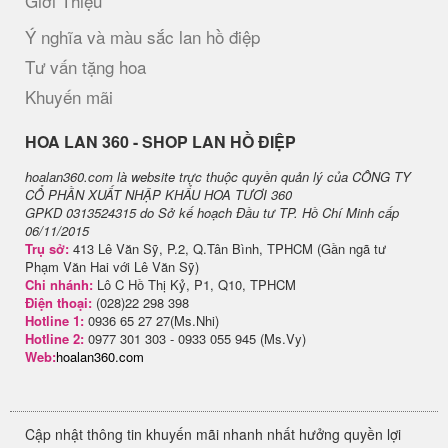
Giới Thiệu
Ý nghĩa và màu sắc lan hồ điệp
Tư vấn tặng hoa
Khuyến mãi
H​OA LAN 360 - SHOP LAN HỒ ĐIỆP
hoalan360.com là website trực thuộc quyền quản lý của CÔNG TY
CỔ PHẦN XUẤT NHẬP KHẨU HOA TƯƠI 360
GPKD 0313524315 do Sở kế hoạch Đầu tư TP. Hồ Chí Minh cấp
06/11/2015
Trụ sở:
413 Lê Văn Sỹ, P.2, Q.Tân Bình, TPHCM (Gần ngã tư
Phạm Văn Hai với Lê Văn Sỹ)
Chi nhánh:
Lô C Hồ Thị Kỷ, P1, Q10, TPHCM
Điện thoại:
(028)22 298 398
Hotline 1:
0936 65 27 27(Ms.Nhi)
Hotline 2:
0977 301 303 - 0933 055 945 (Ms.Vy)
Web:
hoalan360.com
Cập nhật thông tin khuyến mãi nhanh nhất hưởng quyền lợi