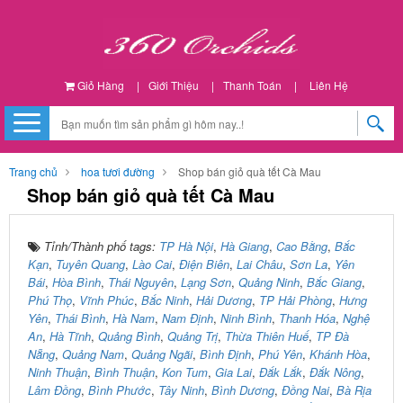
Giỏ Hàng
|
Giới Thiệu
|
Thanh Toán
|
Liên Hệ
Trang chủ
hoa tươi đường
Shop bán giỏ quà tết Cà Mau
Shop bán giỏ quà tết Cà Mau
Tỉnh/Thành phố tags:
TP Hà Nội
,
Hà Giang
,
Cao Bằng
,
Bắc
Kạn
,
Tuyên Quang
,
Lào Cai
,
Điện Biên
,
Lai Châu
,
Sơn La
,
Yên
Bái
,
Hòa Bình
,
Thái Nguyên
,
Lạng Sơn
,
Quảng Ninh
,
Bắc Giang
,
Phú Thọ
,
Vĩnh Phúc
,
Bắc Ninh
,
Hải Dương
,
TP Hải Phòng
,
Hưng
Yên
,
Thái Bình
,
Hà Nam
,
Nam Định
,
Ninh Bình
,
Thanh Hóa
,
Nghệ
An
,
Hà Tĩnh
,
Quảng Bình
,
Quảng Trị
,
Thừa Thiên Huế
,
TP Đà
Nẵng
,
Quảng Nam
,
Quảng Ngãi
,
Bình Định
,
Phú Yên
,
Khánh Hòa
,
Ninh Thuận
,
Bình Thuận
,
Kon Tum
,
Gia Lai
,
Đắk Lắk
,
Đắk Nông
,
Lâm Đồng
,
Bình Phước
,
Tây Ninh
,
Bình Dương
,
Đồng Nai
,
Bà Rịa