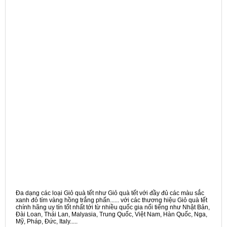
Đa dạng các loại Giỏ quà tết như Giỏ quà tết với đầy đủ các màu sắc
xanh đỏ tím vàng hồng trắng phấn...... với các thương hiệu Giỏ quà tết
chính hãng uy tín tốt nhất tới từ nhiều quốc gia nổi tiếng như Nhật Bản,
Đài Loan, Thái Lan, Malyasia, Trung Quốc, Việt Nam, Hàn Quốc, Nga,
Mỹ, Pháp, Đức, Italy.....