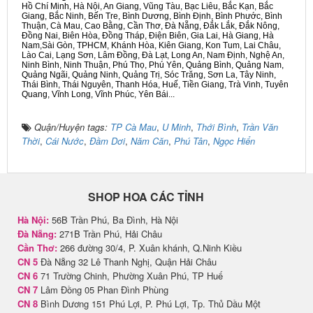
Hồ Chí Minh, Hà Nội, An Giang, Vũng Tàu, Bạc Liêu, Bắc Kạn, Bắc
Giang, Bắc Ninh, Bến Tre, Bình Dương, Bình Định, Bình Phước, Bình
Thuận, Cà Mau, Cao Bằng, Cần Thơ, Đà Nẵng, Đắk Lắk, Đắk Nông,
Đồng Nai, Biên Hòa, Đồng Tháp, Điện Biên, Gia Lai, Hà Giang, Hà
Nam,Sài Gòn, TPHCM, Khánh Hòa, Kiên Giang, Kon Tum, Lai Châu,
Lào Cai, Lạng Sơn, Lâm Đồng, Đà Lạt, Long An, Nam Định, Nghệ An,
Ninh Bình, Ninh Thuận, Phú Thọ, Phú Yên, Quảng Bình, Quảng Nam,
Quảng Ngãi, Quảng Ninh, Quảng Trị, Sóc Trăng, Sơn La, Tây Ninh,
Thái Bình, Thái Nguyên, Thanh Hóa, Huế, Tiền Giang, Trà Vinh, Tuyên
Quang, Vĩnh Long, Vĩnh Phúc, Yên Bái...
Quận/Huyện tags:
TP Cà Mau
,
U Minh
,
Thới Bình
,
Trần Văn
Thời
,
Cái Nước
,
Đầm Dơi
,
Năm Căn
,
Phú Tân
,
Ngọc Hiển
SHOP HOA CÁC TỈNH
Hà Nội:
56B Trần Phú, Ba Đình, Hà Nội
Đà Nẵng:
271B Trần Phú, Hải Châu
Cần Thơ:
266 đường 30/4, P. Xuân khánh, Q.Ninh Kiều
CN 5
Đà Nẵng 32 Lê Thanh Nghị, Quận Hải Châu
CN 6
71 Trường Chinh, Phường Xuân Phú, TP Huế
CN 7
Lâm Đồng 05 Phan Đình Phùng
CN 8
Bình Dương 151 Phú Lợi, P. Phú Lợi, Tp. Thủ Dầu Một