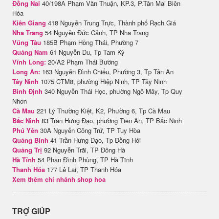
Đồng Nai
40/198A Phạm Văn Thuận, KP.3, P.Tân Mai Biên
Hòa
Kiên Giang
418 Nguyễn Trung Trực, Thành phố Rạch Giá
Nha Trang
54 Nguyễn Đức Cảnh, TP Nha Trang
Vũng Tàu
185B Phạm Hồng Thái, Phường 7
Quảng Nam
61 Nguyễn Du, Tp Tam Kỳ
Vĩnh Long:
20/A2 Phạm Thái Bường
Long An:
163 Nguyễn Đình Chiểu, Phường 3, Tp Tân An
Tây Ninh
1075 CTM8, phường Hiệp Ninh, TP Tây Ninh
Bình Định
340 Nguyễn Thái Học, phường Ngô Mây, Tp Quy
Nhơn
Cà Mau
221 Lý Thường Kiệt, K2, Phường 6, Tp Cà Mau
Bắc Ninh
83 Trần Hưng Đạo, phường Tiền An, TP Bắc Ninh
Phú Yên
30A Nguyễn Công Trứ, TP Tuy Hòa
Quảng Bình
41 Trần Hưng Đạo, Tp Đồng Hới
Quảng Trị
92 Nguyễn Trãi, TP Đông Hà
Hà Tĩnh
54 Phan Đình Phùng, TP Hà Tĩnh
Thanh Hóa
177 Lê Lai, TP Thanh Hóa
Xem thêm chi nhánh shop hoa
TRỢ GIÚP