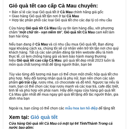
Giỏ quà tết cao cấp Cà Mau
chuyên:
+ Bán sỉ lẻ các loại Giỏ quà tết ở
Cà Mau
chính hãng giá gốc
+ Giao hàng Giỏ quà tết tận nơi ở tại
Cà Mau
+ Hợp tác phân phối các loại Giỏ quà tết cho các đại lý có nhu cầu
Cửa hàng
Giỏ quà tết Cà Mau
lấy uy tín làm hàng đầu, với phương
châm "
một chữ tín - vạn niềm tin
",
Giỏ quà tết Cà Mau
cam kết làm
bạn hài lòng.
Nếu bạn đang ở
Cà Mau
và có nhu cầu mua Giỏ quà tết, Bạn đừng
ngại khoảng cách xa, chúng tôi sẽ cử nhân viên trở tới tận nơi cho quý
khách hàng. Tất cả các sản phẩm đăng tải trên website đều là hình
thực tế, có tem chống hàng giả và tem bảo hành mang thương
hiệu
Giỏ quà tết cao cấp Cà Mau
. giỏ quà tết đẹp nhất 2023 luôn là
món quà chất lượng nhất để tặng người thân, bạn bè
Tùy vào từng đối tượng mà bạn có thể chọn một chiếc hộp quà tết cho
phù hợp. Nếu đối tượng nhận quà là phụ nữ, bạn nên chọn các sản
phẩm
giỏ trái cây
, rượu nhẹ, có chocolate và đồ khô. Ngược lại nếu là
nam, bạn có thể chọn các loại rượu mạnh và các loại trà, cafe đặc biệt,
tinh tế và phù hợp với phái nam. Hãy đến ngay cửa hàng giỏ quà tết
Cà Mau gần nhất để mua ngay giỏ quà tết tặng đối tác người thân, gia
đình nha bạn
Ngoài ra, bạn cũng có thể chọn các
mẫu hoa lan hồ điệp
để tặng tết
Xem tại:
G
iỏ quà tết
Cửa hàng Giỏ quà tết Cà Mau có mặt tại 64 Tỉnh/Thành Trong cả
nước bao gồm: