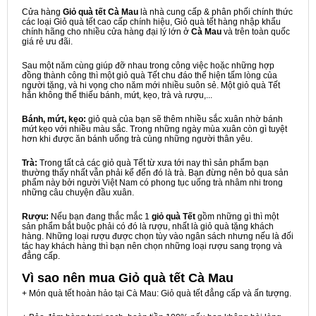
Cửa hàng
Giỏ quà tết Cà Mau
là nhà cung cấp & phân phối chính thức
các loại Giỏ quà tết cao cấp chính hiệu, Giỏ quà tết hàng nhập khẩu
chính hãng cho nhiều cửa hàng đại lý lớn ở
Cà Mau
và trên toàn quốc
giá rẻ ưu đãi.
Sau một năm cùng giúp đỡ nhau trong công việc hoặc những hợp
đồng thành công thì một giỏ quà Tết chu đáo thể hiện tấm lòng của
người tặng, và hi vọng cho năm mới nhiều suôn sẻ. Một giỏ quà Tết
hẳn không thể thiếu bánh, mứt, kẹo, trà và rượu,...
Bánh, mứt, kẹo:
giỏ quà của bạn sẽ thêm nhiều sắc xuân nhờ bánh
mứt kẹo với nhiều màu sắc. Trong những ngày mùa xuân còn gì tuyệt
hơn khi được ăn bánh uống trà cùng những người thân yêu.
Trà:
Trong tất cả các giỏ quà Tết từ xưa tới nay thì sản phẩm bạn
thường thấy nhất vẫn phải kể đến đó là trà. Bạn đừng nên bỏ qua sản
phẩm này bởi người Việt Nam có phong tục uống trà nhâm nhi trong
những câu chuyện đầu xuân.
Rượu:
Nếu bạn đang thắc mắc 1
giỏ quà Tết
gồm những gì thì một
sản phẩm bắt buộc phải có đó là rượu, nhất là giỏ quà tặng khách
hàng. Những loại rượu được chọn tùy vào ngân sách nhưng nếu là đối
tác hay khách hàng thì bạn nên chọn những loại rượu sang trọng và
đẳng cấp.
Vì sao nên mua
Giỏ quà tết Cà Mau
+ Món quà tết hoàn hảo tại Cà Mau: Giỏ quà tết đẳng cấp và ấn tượng.