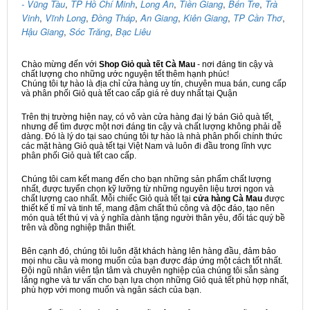
- Vũng Tàu
,
TP Hồ Chí Minh
,
Long An
,
Tiền Giang
,
Bến Tre
,
Trà
Vinh
,
Vĩnh Long
,
Đồng Tháp
,
An Giang
,
Kiên Giang
,
TP Cần Thơ
,
Hậu Giang
,
Sóc Trăng
,
Bạc Liêu
Chào mừng đến với
Shop Giỏ quà tết Cà Mau
- nơi đáng tin cậy và
chất lượng cho những ước nguyện tết thêm hạnh phúc!
Chúng tôi tự hào là địa chỉ cửa hàng uy tín, chuyên mua bán, cung cấp
và phân phối Giỏ quà tết cao cấp giá rẻ duy nhất tại Quận
Trên thị trường hiện nay, có vô vàn cửa hàng đại lý bán Giỏ quà tết,
nhưng để tìm được một nơi đáng tin cậy và chất lượng không phải dễ
dàng. Đó là lý do tại sao chúng tôi tự hào là nhà phân phối chính thức
các mặt hàng Giỏ quà tết tại Việt Nam và luôn đi đầu trong lĩnh vực
phân phối Giỏ quà tết cao cấp.
Chúng tôi cam kết mang đến cho bạn những sản phẩm chất lượng
nhất, được tuyển chọn kỹ lưỡng từ những nguyên liệu tươi ngon và
chất lượng cao nhất. Mỗi chiếc Giỏ quà tết tại
cửa hàng Cà Mau
được
thiết kế tỉ mỉ và tinh tế, mang đậm chất thủ công và độc đáo, tạo nên
món quà tết thú vị và ý nghĩa dành tặng người thân yêu, đối tác quý bề
trên và đồng nghiệp thân thiết.
Bên cạnh đó, chúng tôi luôn đặt khách hàng lên hàng đầu, đảm bảo
mọi nhu cầu và mong muốn của bạn được đáp ứng một cách tốt nhất.
Đội ngũ nhân viên tận tâm và chuyên nghiệp của chúng tôi sẵn sàng
lắng nghe và tư vấn cho bạn lựa chọn những Giỏ quà tết phù hợp nhất,
phù hợp với mong muốn và ngân sách của bạn.