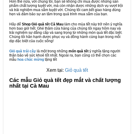
Hơn thế nữa, với chúng tôi, bạn sẽ không chỉ mua được những sản
phẩm chất lượng tuyệt vời, mà còn nhận được những dịch vụ vượt trội
và trải nghiệm mua sắm tuyệt vời. Chúng tôi cam kết giao hàng đúng
hẹn và đảm bảo sự an tâm trong quá trình mua sắm của bạn.
Hãy để
Shop Giỏ quà tết Cà Mau
làm cho mùa tết này trở nên ý nghĩa
hơn bao giờ hết. Ghé thăm cửa hàng của chúng tôi ngay hôm nay và
trải nghiệm sự đẳng cấp và sang trọng từ những món quà tết đặc biệt.
Chúng tôi hân hạnh được phục vụ và đồng hành cùng bạn trong mỗi
dịp đặc biệt của cuộc sống!
Giỏ quà trái cây
là một trong những
món quà tết
ý nghĩa tặng người
thân bảo vệ sức khoẻ tốt nhất. Ngoài ra, bạn cũng có thể chọn các
mẫu
hoa chúc mừng
tặng tết
Xem tại:
Giỏ quà tết
C
ác mẫu Giỏ quà tết đẹp mắt và chất lượng
nhất tại Cà Mau