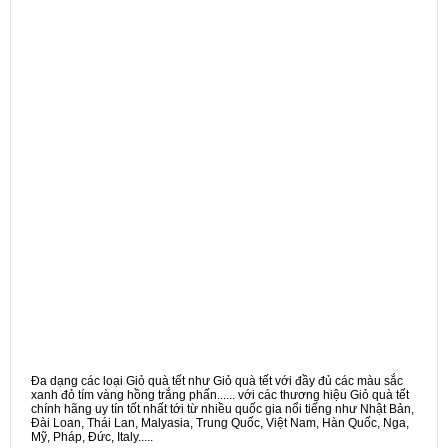
Đa dạng các loại Giỏ quà tết như Giỏ quà tết với đầy đủ các màu sắc
xanh đỏ tím vàng hồng trắng phấn...... với các thương hiệu Giỏ quà tết
chính hãng uy tín tốt nhất tới từ nhiều quốc gia nổi tiếng như Nhật Bản,
Đài Loan, Thái Lan, Malyasia, Trung Quốc, Việt Nam, Hàn Quốc, Nga,
Mỹ, Pháp, Đức, Italy.....