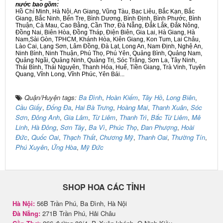
nước bao gồm:
Hồ Chí Minh, Hà Nội, An Giang, Vũng Tàu, Bạc Liêu, Bắc Kạn, Bắc
Giang, Bắc Ninh, Bến Tre, Bình Dương, Bình Định, Bình Phước, Bình
Thuận, Cà Mau, Cao Bằng, Cần Thơ, Đà Nẵng, Đắk Lắk, Đắk Nông,
Đồng Nai, Biên Hòa, Đồng Tháp, Điện Biên, Gia Lai, Hà Giang, Hà
Nam,Sài Gòn, TPHCM, Khánh Hòa, Kiên Giang, Kon Tum, Lai Châu,
Lào Cai, Lạng Sơn, Lâm Đồng, Đà Lạt, Long An, Nam Định, Nghệ An,
Ninh Bình, Ninh Thuận, Phú Thọ, Phú Yên, Quảng Bình, Quảng Nam,
Quảng Ngãi, Quảng Ninh, Quảng Trị, Sóc Trăng, Sơn La, Tây Ninh,
Thái Bình, Thái Nguyên, Thanh Hóa, Huế, Tiền Giang, Trà Vinh, Tuyên
Quang, Vĩnh Long, Vĩnh Phúc, Yên Bái...
Quận/Huyện tags:
Ba Đình
,
Hoàn Kiếm
,
Tây Hồ
,
Long Biên
,
Cầu Giấy
,
Đống Đa
,
Hai Bà Trưng
,
Hoàng Mai
,
Thanh Xuân
,
Sóc
Sơn
,
Đông Anh
,
Gia Lâm
,
Từ Liêm
,
Thanh Trì
,
Bắc Từ Liêm
,
Mê
Linh
,
Hà Đông
,
Sơn Tây
,
Ba Vì
,
Phúc Thọ
,
Đan Phượng
,
Hoài
Đức
,
Quốc Oai
,
Thạch Thất
,
Chương Mỹ
,
Thanh Oai
,
Thường Tín
,
Phú Xuyên
,
Ứng Hòa
,
Mỹ Đức
SHOP HOA CÁC TỈNH
Hà Nội:
56B Trần Phú, Ba Đình, Hà Nội
Đà Nẵng:
271B Trần Phú, Hải Châu