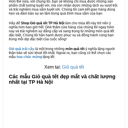
Hơn thế nữa, với chúng tôi, bạn sẽ không chỉ mua được những sản
phẩm chất lượng tuyệt vời, mà còn nhận được những dịch vụ vượt trội
và trải nghiệm mua sắm tuyệt vời. Chúng tôi cam kết giao hàng đúng
hẹn và đảm bảo sự an tâm trong quá trình mua sắm của bạn.
Hãy để
Shop Giỏ quà tết TP Hà Nội
làm cho mùa tết này trở nên ý
nghĩa hơn bao giờ hết. Ghé thăm cửa hàng của chúng tôi ngay hôm
nay và trải nghiệm sự đẳng cấp và sang trọng từ những món quà tết
đặc biệt. Chúng tôi hân hạnh được phục vụ và đồng hành cùng bạn
trong mỗi dịp đặc biệt của cuộc sống!
Giỏ quà trái cây
là một trong những
món quà tết
ý nghĩa tặng người
thân bảo vệ sức khoẻ tốt nhất. Ngoài ra, bạn cũng có thể chọn các
mẫu
hoa chúc mừng
tặng tết
Xem tại:
Giỏ quà tết
C
ác mẫu Giỏ quà tết đẹp mắt và chất lượng
nhất tại TP Hà Nội