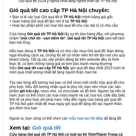
Giỏ quà tết 2024 ý nghĩa nhất tặng người thân tại TP Hà Nội
Giỏ quà tết cao cấp TP Hà Nội
chuyên:
+ Bán sỉ lẻ các loại Giỏ quà tết ở
TP Hà Nội
chính hãng giá gốc
+ Giao hàng Giỏ quà tết tận nơi ở tại
TP Hà Nội
+ Hợp tác phân phối các loại Giỏ quà tết cho các đại lý có nhu cầu
Cửa hàng
Giỏ quà tết TP Hà Nội
lấy uy tín làm hàng đầu, với phương
châm "
một chữ tín - vạn niềm tin
",
Giỏ quà tết TP Hà Nội
cam kết làm
bạn hài lòng.
Nếu bạn đang ở
TP Hà Nội
và có nhu cầu mua Giỏ quà tết, Bạn đừng
ngại khoảng cách xa, chúng tôi sẽ cử nhân viên trở tới tận nơi cho quý
khách hàng. Tất cả các sản phẩm đăng tải trên website đều là hình
thực tế, có tem chống hàng giả và tem bảo hành mang thương
hiệu
Giỏ quà tết cao cấp TP Hà Nội
. giỏ quà tết đẹp nhất 2023 luôn là
món quà chất lượng nhất để tặng người thân, bạn bè
Tùy vào từng đối tượng mà bạn có thể chọn một chiếc hộp quà tết cho
phù hợp. Nếu đối tượng nhận quà là phụ nữ, bạn nên chọn các sản
phẩm
giỏ trái cây
, rượu nhẹ, có chocolate và đồ khô. Ngược lại nếu là
nam, bạn có thể chọn các loại rượu mạnh và các loại trà, cafe đặc biệt,
tinh tế và phù hợp với phái nam. Hãy đến ngay cửa hàng giỏ quà tết
TP Hà Nội gần nhất để mua ngay giỏ quà tết tặng đối tác người thân,
gia đình nha bạn
Ngoài ra, bạn cũng có thể chọn các
mẫu hoa lan hồ điệp
để tặng tết
Xem tại:
G
iỏ quà tết
Cửa hàng Giỏ quà tết TP Hà Nội có mặt tại 64 Tỉnh/Thành Trong cả