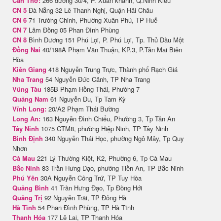
Cần Thơ:
266 đường 30/4, P. Xuân khánh, Q.Ninh Kiều
CN 5
Đà Nẵng 32 Lê Thanh Nghị, Quận Hải Châu
CN 6
71 Trường Chinh, Phường Xuân Phú, TP Huế
CN 7
Lâm Đồng 05 Phan Đình Phùng
CN 8
Bình Dương 151 Phú Lợi, P. Phú Lợi, Tp. Thủ Dầu Một
Đồng Nai
40/198A Phạm Văn Thuận, KP.3, P.Tân Mai Biên
Hòa
Kiên Giang
418 Nguyễn Trung Trực, Thành phố Rạch Giá
Nha Trang
54 Nguyễn Đức Cảnh, TP Nha Trang
Vũng Tàu
185B Phạm Hồng Thái, Phường 7
Quảng Nam
61 Nguyễn Du, Tp Tam Kỳ
Vĩnh Long:
20/A2 Phạm Thái Bường
Long An:
163 Nguyễn Đình Chiểu, Phường 3, Tp Tân An
Tây Ninh
1075 CTM8, phường Hiệp Ninh, TP Tây Ninh
Bình Định
340 Nguyễn Thái Học, phường Ngô Mây, Tp Quy
Nhơn
Cà Mau
221 Lý Thường Kiệt, K2, Phường 6, Tp Cà Mau
Bắc Ninh
83 Trần Hưng Đạo, phường Tiền An, TP Bắc Ninh
Phú Yên
30A Nguyễn Công Trứ, TP Tuy Hòa
Quảng Bình
41 Trần Hưng Đạo, Tp Đồng Hới
Quảng Trị
92 Nguyễn Trãi, TP Đông Hà
Hà Tĩnh
54 Phan Đình Phùng, TP Hà Tĩnh
Thanh Hóa
177 Lê Lai, TP Thanh Hóa