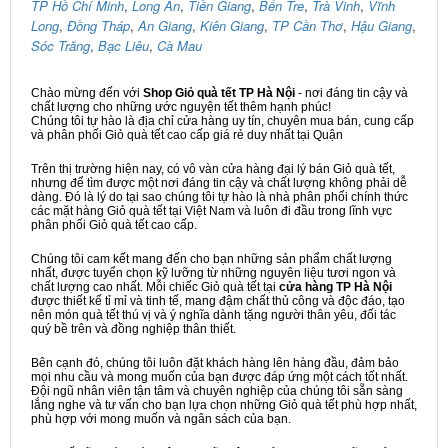
TP Hồ Chí Minh
,
Long An
,
Tiền Giang
,
Bến Tre
,
Trà Vinh
,
Vĩnh
Long
,
Đồng Tháp
,
An Giang
,
Kiên Giang
,
TP Cần Thơ
,
Hậu Giang
,
Sóc Trăng
,
Bạc Liêu
,
Cà Mau
Chào mừng đến với
Shop Giỏ quà tết TP Hà Nội
- nơi đáng tin cậy và
chất lượng cho những ước nguyện tết thêm hạnh phúc!
Chúng tôi tự hào là địa chỉ cửa hàng uy tín, chuyên mua bán, cung cấp
và phân phối Giỏ quà tết cao cấp giá rẻ duy nhất tại Quận
Trên thị trường hiện nay, có vô vàn cửa hàng đại lý bán Giỏ quà tết,
nhưng để tìm được một nơi đáng tin cậy và chất lượng không phải dễ
dàng. Đó là lý do tại sao chúng tôi tự hào là nhà phân phối chính thức
các mặt hàng Giỏ quà tết tại Việt Nam và luôn đi đầu trong lĩnh vực
phân phối Giỏ quà tết cao cấp.
Chúng tôi cam kết mang đến cho bạn những sản phẩm chất lượng
nhất, được tuyển chọn kỹ lưỡng từ những nguyên liệu tươi ngon và
chất lượng cao nhất. Mỗi chiếc Giỏ quà tết tại
cửa hàng TP Hà Nội
được thiết kế tỉ mỉ và tinh tế, mang đậm chất thủ công và độc đáo, tạo
nên món quà tết thú vị và ý nghĩa dành tặng người thân yêu, đối tác
quý bề trên và đồng nghiệp thân thiết.
Bên cạnh đó, chúng tôi luôn đặt khách hàng lên hàng đầu, đảm bảo
mọi nhu cầu và mong muốn của bạn được đáp ứng một cách tốt nhất.
Đội ngũ nhân viên tận tâm và chuyên nghiệp của chúng tôi sẵn sàng
lắng nghe và tư vấn cho bạn lựa chọn những Giỏ quà tết phù hợp nhất,
phù hợp với mong muốn và ngân sách của bạn.