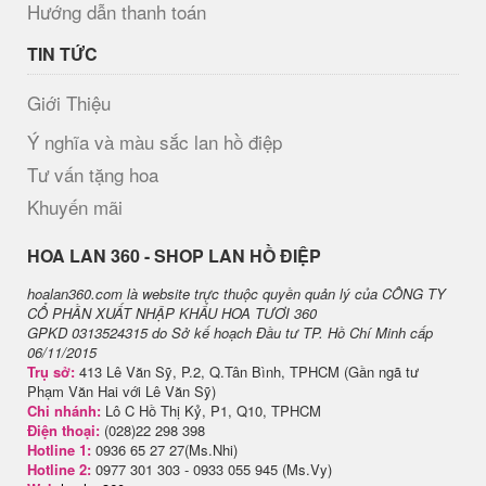
Hướng dẫn thanh toán
TIN TỨC
Giới Thiệu
Ý nghĩa và màu sắc lan hồ điệp
Tư vấn tặng hoa
Khuyến mãi
H​OA LAN 360 - SHOP LAN HỒ ĐIỆP
hoalan360.com là website trực thuộc quyền quản lý của CÔNG TY
CỔ PHẦN XUẤT NHẬP KHẨU HOA TƯƠI 360
GPKD 0313524315 do Sở kế hoạch Đầu tư TP. Hồ Chí Minh cấp
06/11/2015
Trụ sở:
413 Lê Văn Sỹ, P.2, Q.Tân Bình, TPHCM (Gần ngã tư
Phạm Văn Hai với Lê Văn Sỹ)
Chi nhánh:
Lô C Hồ Thị Kỷ, P1, Q10, TPHCM
Điện thoại:
(028)22 298 398
Hotline 1:
0936 65 27 27(Ms.Nhi)
Hotline 2:
0977 301 303 - 0933 055 945 (Ms.Vy)