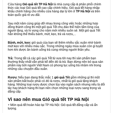
Cửa hàng
Giỏ quà tết TP Hà Nội
là nhà cung cấp & phân phối chính
thức các loại Giỏ quà tết cao cấp chính hiệu, Giỏ quà tết hàng nhập
khẩu chính hãng cho nhiều cửa hàng đại lý lớn ở
TP Hà Nội
và trên
toàn quốc giá rẻ ưu đãi.
Sau một năm cùng giúp đỡ nhau trong công việc hoặc những hợp
đồng thành công thì một giỏ quà Tết chu đáo thể hiện tấm lòng của
người tặng, và hi vọng cho năm mới nhiều suôn sẻ. Một giỏ quà Tết
hẳn không thể thiếu bánh, mứt, kẹo, trà và rượu,...
Bánh, mứt, kẹo:
giỏ quà của bạn sẽ thêm nhiều sắc xuân nhờ bánh
mứt kẹo với nhiều màu sắc. Trong những ngày mùa xuân còn gì tuyệt
hơn khi được ăn bánh uống trà cùng những người thân yêu.
Trà:
Trong tất cả các giỏ quà Tết từ xưa tới nay thì sản phẩm bạn
thường thấy nhất vẫn phải kể đến đó là trà. Bạn đừng nên bỏ qua sản
phẩm này bởi người Việt Nam có phong tục uống trà nhâm nhi trong
những câu chuyện đầu xuân.
Rượu:
Nếu bạn đang thắc mắc 1
giỏ quà Tết
gồm những gì thì một
sản phẩm bắt buộc phải có đó là rượu, nhất là giỏ quà tặng khách
hàng. Những loại rượu được chọn tùy vào ngân sách nhưng nếu là đối
tác hay khách hàng thì bạn nên chọn những loại rượu sang trọng và
đẳng cấp.
Vì sao nên mua
Giỏ quà tết TP Hà Nội
+ Món quà tết hoàn hảo tại TP Hà Nội: Giỏ quà tết đẳng cấp và ấn
tượng.