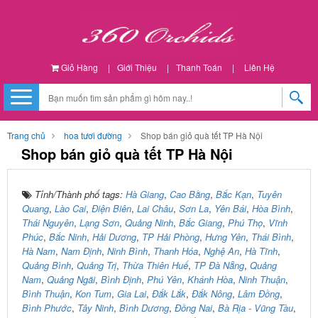
Giỏ Hàng
|
Giới Thiệu
|
Thanh Toán
|
Liên Hệ
Trang chủ
hoa tươi đường
Shop bán giỏ quà tết TP Hà Nội
Shop bán giỏ quà tết TP Hà Nội
Tỉnh/Thành phố tags:
Hà Giang
,
Cao Bằng
,
Bắc Kạn
,
Tuyên
Quang
,
Lào Cai
,
Điện Biên
,
Lai Châu
,
Sơn La
,
Yên Bái
,
Hòa Bình
,
Thái Nguyên
,
Lạng Sơn
,
Quảng Ninh
,
Bắc Giang
,
Phú Thọ
,
Vĩnh
Phúc
,
Bắc Ninh
,
Hải Dương
,
TP Hải Phòng
,
Hưng Yên
,
Thái Bình
,
Hà Nam
,
Nam Định
,
Ninh Bình
,
Thanh Hóa
,
Nghệ An
,
Hà Tĩnh
,
Quảng Bình
,
Quảng Trị
,
Thừa Thiên Huế
,
TP Đà Nẵng
,
Quảng
Nam
,
Quảng Ngãi
,
Bình Định
,
Phú Yên
,
Khánh Hòa
,
Ninh Thuận
,
Bình Thuận
,
Kon Tum
,
Gia Lai
,
Đắk Lắk
,
Đắk Nông
,
Lâm Đồng
,
Bình Phước
,
Tây Ninh
,
Bình Dương
,
Đồng Nai
,
Bà Rịa - Vũng Tàu
,