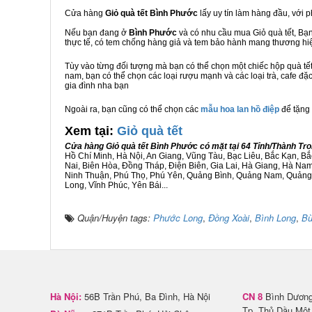
Cửa hàng
Giỏ quà tết Bình Phước
lấy uy tín làm hàng đầu, với
Nếu bạn đang ở
Bình Phước
và có nhu cầu mua Giỏ quà tết, Bạn
thực tế, có tem chống hàng giả và tem bảo hành mang thương h
Tùy vào từng đối tượng mà bạn có thể chọn một chiếc hộp quà t
nam, bạn có thể chọn các loại rượu mạnh và các loại trà, cafe đặ
gia đình nha bạn
Ngoài ra, bạn cũng có thể chọn các
mẫu hoa lan hồ điệp
để tặng 
Xem tại:
G
iỏ quà tết
Cửa hàng Giỏ quà tết Bình Phước có mặt tại 64 Tỉnh/Thành Tr
Hồ Chí Minh, Hà Nội, An Giang, Vũng Tàu, Bạc Liêu, Bắc Kạn, 
Nai, Biên Hòa, Đồng Tháp, Điện Biên, Gia Lai, Hà Giang, Hà N
Ninh Thuận, Phú Thọ, Phú Yên, Quảng Bình, Quảng Nam, Quảng Ng
Long, Vĩnh Phúc, Yên Bái...
Quận/Huyện tags:
Phước Long
,
Đồng Xoài
,
Bình Long
,
Bù
Hà Nội:
56B Trần Phú, Ba Đình, Hà Nội
CN 8
Bình Dương 
Tp. Thủ Dầu Một