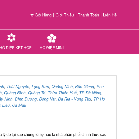
Giỏ Hàng
|
Giới Thiệu
|
Thanh Toán
|
Liên Hệ
HỒ ĐIỆP KẾT HỢP
HỒ ĐIỆP MINI
nh
,
Thái Nguyên
,
Lạng Sơn
,
Quảng Ninh
,
Bắc Giang
,
Phú
h
,
Quảng Bình
,
Quảng Trị
,
Thừa Thiên Huế
,
TP Đà Nẵng
,
ây Ninh
,
Bình Dương
,
Đồng Nai
,
Bà Rịa - Vũng Tàu
,
TP Hồ
 Liêu
,
Cà Mau
 lý do tại sao chúng tôi tự hào là nhà phân phối chính thức các