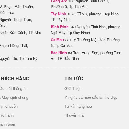
Long An:
163 Nguyễn Đình Chiểu,
A Phạm Văn Thuận,
Phường 3, Tp Tân An
Biên Hòa
Tây Ninh
1075 CTM8, phường Hiệp Ninh,
Nguyễn Trung Trực,
TP Tây Ninh
Giá
Bình Định
340 Nguyễn Thái Học, phường
uyễn Đức Cảnh, TP Nha
Ngô Mây, Tp Quy Nhơn
Cà Mau
221 Lý Thường Kiệt, K2, Phường
Phạm Hồng Thái,
6, Tp Cà Mau
Bắc Ninh
83 Trần Hưng Đạo, phường Tiền
Nguyễn Du, Tp Tam Kỳ
An, TP Bắc Ninh
KHÁCH HÀNG
TIN TỨC
ảo mật thông tin
Giới Thiệu
& Quy định chung
Ý nghĩa và màu sắc lan hồ điệp
vận chuyển
Tư vấn tặng hoa
bảo hành
Khuyến mãi
hanh toán