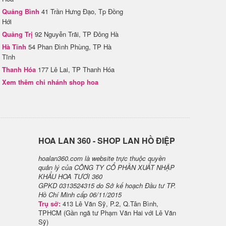
Quảng Bình
41 Trần Hưng Đạo, Tp Đồng
Hới
Quảng Trị
92 Nguyễn Trãi, TP Đông Hà
Hà Tĩnh
54 Phan Đình Phùng, TP Hà
Tĩnh
Thanh Hóa
177 Lê Lai, TP Thanh Hóa
Xem thêm chi nhánh shop hoa
H​OA LAN 360 - SHOP LAN HỒ ĐIỆP
hoalan360.com là website trực thuộc quyền
quản lý của CÔNG TY CỔ PHẦN XUẤT NHẬP
KHẨU HOA TƯƠI 360
GPKD 0313524315 do Sở kế hoạch Đầu tư TP.
Hồ Chí Minh cấp 06/11/2015
Trụ sở:
413 Lê Văn Sỹ, P.2, Q.Tân Bình,
TPHCM (Gần ngã tư Phạm Văn Hai với Lê Văn
Sỹ)