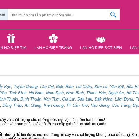
anh
N HỒ ĐIỆP TÍM
LAN HỒ ĐIỆP TRẮNG
LAN HỒ ĐIỆP ĐỘT BIẾN
LAN 
ắc Kạn
,
Tuyên Quang
,
Lào Cai
,
Điện Biên
,
Lai Châu
,
Sơn La
,
Yên Bái
,
Hòa Bì
Yên
,
Thái Bình
,
Hà Nam
,
Nam Định
,
Ninh Bình
,
Thanh Hóa
,
Nghệ An
,
Hà Tĩn
inh Thuận
,
Bình Thuận
,
Kon Tum
,
Gia Lai
,
Đắk Lắk
,
Đắk Nông
,
Lâm Đồng
,
T
,
Đồng Tháp
,
An Giang
,
Kiên Giang
,
TP Cần Thơ
,
Hậu Giang
,
Sóc Trăng
,
Bạc
n cậy và chất lượng cho những ước nguyện tết thêm hạnh phúc!
g cấp và phân phối Giỏ quà tết cao cấp giá rẻ duy nhất tại Quận
ết, nhưng để tìm được một nơi đáng tin cậy và chất lượng không phải dễ dàng. Đó là