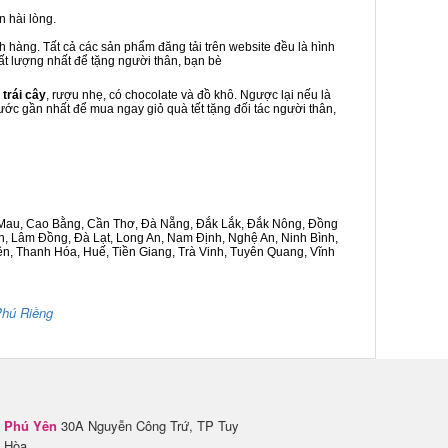
 hài lòng.
h hàng. Tất cả các sản phẩm đăng tải trên website đều là hình
hất lượng nhất để tặng người thân, bạn bè
 trái cây
, rượu nhẹ, có chocolate và đồ khô. Ngược lại nếu là
hước gần nhất để mua ngay giỏ quà tết tặng đối tác người thân,
Cà Mau, Cao Bằng, Cần Thơ, Đà Nẵng, Đắk Lắk, Đắk Nông, Đồng
n, Lâm Đồng, Đà Lạt, Long An, Nam Định, Nghệ An, Ninh Bình,
n, Thanh Hóa, Huế, Tiền Giang, Trà Vinh, Tuyên Quang, Vĩnh
hú Riềng
Phú Yên
30A Nguyễn Công Trứ, TP Tuy
Hòa