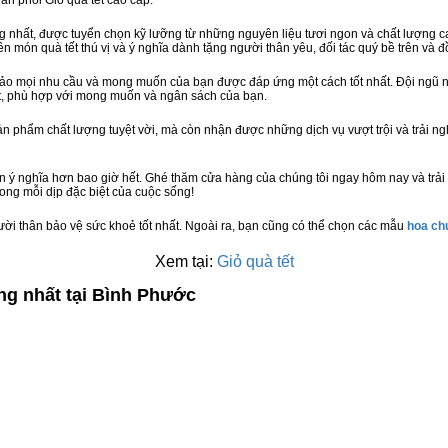
hân phối Giỏ quà tết cao cấp.
hất, được tuyển chọn kỹ lưỡng từ những nguyên liệu tươi ngon và chất lượng cao
nên món quà tết thú vị và ý nghĩa dành tặng người thân yêu, đối tác quý bề trên và đ
bảo mọi nhu cầu và mong muốn của bạn được đáp ứng một cách tốt nhất. Đội ngũ n
t, phù hợp với mong muốn và ngân sách của bạn.
n phẩm chất lượng tuyệt vời, mà còn nhận được những dịch vụ vượt trội và trải n
ên ý nghĩa hơn bao giờ hết. Ghé thăm cửa hàng của chúng tôi ngay hôm nay và trả
ong mỗi dịp đặc biệt của cuộc sống!
ười thân bảo vệ sức khoẻ tốt nhất. Ngoài ra, bạn cũng có thể chọn các mẫu
hoa c
Xem tại:
Giỏ quà tết
ng nhất tại Bình Phước