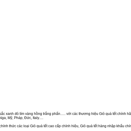
ắc xanh đỏ tím vàng hồng trắng phấn...... với các thương hiệu Giỏ quà tết chính hãn
a, Mỹ, Pháp, Đức, Italy.....
hính thức các loại Giỏ quà tết cao cấp chính hiệu, Giỏ quà tết hàng nhập khẩu ch