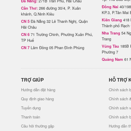
Đà Nẵng:
271B Trần Phú, Hải Châu
Đồng Nai
40/198
Cần Thơ:
266 đường 30/4, P. Xuân
KP.3, P.Tân Mai 
khánh, Q.Ninh Kiều
Kiên Giang
418 
CN 5
Đà Nẵng 32 Lê Thanh Nghị, Quận
Thành phố Rạch 
Hải Châu
Nha Trang
54 Ng
CN 6
71 Trường Chinh, Phường Xuân Phú,
Trang
TP Huế
Vũng Tàu
185B 
CN 7
Lâm Đồng 05 Phan Đình Phùng
Phường 7
Quảng Nam
61 
TRỢ GIÚP
HỖ TRỢ 
Hướng dẫn đặt hàng
Chính sách b
Quy định giao hàng
Chính sách 
Tuyển dụng
Chính sách 
Thanh toán
Chính sách 
Câu hỏi thường gặp
Hướng dẫn t