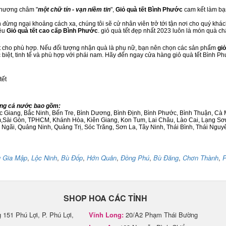
 phương châm "
một chữ tín - vạn niềm tin
",
Giỏ quà tết Bình Phước
cam kết làm bạn
 đừng ngại khoảng cách xa, chúng tôi sẽ cử nhân viên trở tới tận nơi cho quý khác
iệu
Giỏ quà tết cao cấp Bình Phước
. giỏ quà tết đẹp nhất 2023 luôn là món quà c
ết cho phù hợp. Nếu đối tượng nhận quà là phụ nữ, bạn nên chọn các sản phẩm
giỏ
c biệt, tinh tế và phù hợp với phái nam. Hãy đến ngay cửa hàng giỏ quà tết Bình P
tết
ong cả nước bao gồm:
Bắc Giang, Bắc Ninh, Bến Tre, Bình Dương, Bình Định, Bình Phước, Bình Thuận, 
am,Sài Gòn, TPHCM, Khánh Hòa, Kiên Giang, Kon Tum, Lai Châu, Lào Cai, Lạng Sơ
ãi, Quảng Ninh, Quảng Trị, Sóc Trăng, Sơn La, Tây Ninh, Thái Bình, Thái Nguyê
 Gia Mập
,
Lộc Ninh
,
Bù Đốp
,
Hớn Quản
,
Đồng Phú
,
Bù Đăng
,
Chơn Thành
,
P
SHOP HOA CÁC TỈNH
151 Phú Lợi, P. Phú Lợi,
Vĩnh Long:
20/A2 Phạm Thái Bường