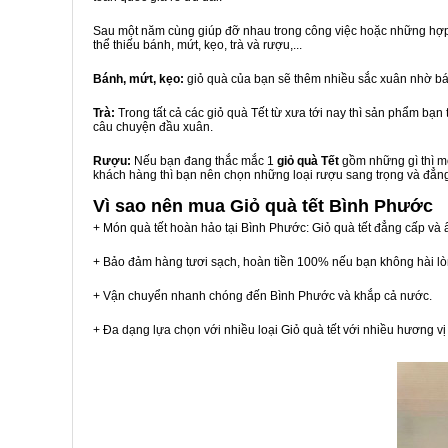
Sau một năm cùng giúp đỡ nhau trong công việc hoặc những hợp đ
thể thiếu bánh, mứt, kẹo, trà và rượu,...
Bánh, mứt, kẹo:
giỏ quà của bạn sẽ thêm nhiều sắc xuân nhờ bá
Trà:
Trong tất cả các giỏ quà Tết từ xưa tới nay thì sản phẩm bạ
câu chuyện đầu xuân.
Rượu:
Nếu bạn đang thắc mắc 1
giỏ quà Tết
gồm những gì thì mộ
khách hàng thì bạn nên chọn những loại rượu sang trọng và đẳn
Vì sao nên mua
Giỏ quà tết Bình Phước
+ Món quà tết hoàn hảo tại Bình Phước: Giỏ quà tết đẳng cấp và 
+ Bảo đảm hàng tươi sạch, hoàn tiền 100% nếu bạn không hài l
+ Vận chuyển nhanh chóng đến Bình Phước và khắp cả nước.
+ Đa dạng lựa chọn với nhiều loại Giỏ quà tết với nhiều hương 