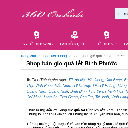
Tìm nh
LAN HỒ ĐIỆP VÀNG
LAN HỒ ĐIỆP TẾT
HỒ ĐIỆP VIP
LA
Trang chủ
hoa tươi đường
Shop bán giỏ quà tết Bình Phước
Shop bán giỏ quà tết Bình Phước
Tỉnh/Thành phố tags:
TP Hà Nội
,
Hà Giang
,
Cao Bằng
,
B
Thọ
,
Vĩnh Phúc
,
Bắc Ninh
,
Hải Dương
,
TP Hải Phòng
,
Hưng 
Quảng Nam
,
Quảng Ngãi
,
Bình Định
,
Phú Yên
,
Khánh Hòa
,
N
Chí Minh
,
Long An
,
Tiền Giang
,
Bến Tre
,
Trà Vinh
,
Vĩnh Long
Chào mừng đến với
Shop Giỏ quà tết Bình Phước
- nơi đáng ti
Chúng tôi tự hào là địa chỉ cửa hàng uy tín, chuyên mua bán, cun
Trên thị trường hiện nay, có vô vàn cửa hàng đại lý bán Giỏ quà t