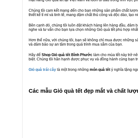
mặt hàng Giỏ quà tết tại Việt Nam và luôn đi đầu trong lĩnh vực p
Chúng tôi cam kết mang đến cho bạn những sản phẩm chất lượng n
thiết kế tỉ mỉ và tinh tế, mang đậm chất thủ công và độc đáo, tạo 
Bên cạnh đó, chúng tôi luôn đặt khách hàng lên hàng đầu, đảm 
nghe và tư vấn cho bạn lựa chọn những Giỏ quà tết phù hợp nhấ
Hơn thế nữa, với chúng tôi, bạn sẽ không chỉ mua được những sả
và đảm bảo sự an tâm trong quá trình mua sắm của bạn.
Hãy để
Shop Giỏ quà tết Bình Phước
làm cho mùa tết này trở n
biệt. Chúng tôi hân hạnh được phục vụ và đồng hành cùng bạn tr
Giỏ quà trái cây
là một trong những
món quà tết
ý nghĩa tặng ng
C
ác mẫu Giỏ quà tết đẹp mắt và chất lượ